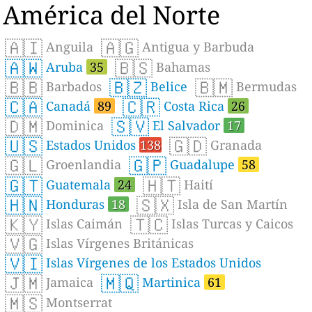
América del Norte
🇦🇮
🇦🇬
Anguila
Antigua y Barbuda
🇦🇼
🇧🇸
Aruba
35
Bahamas
🇧🇧
🇧🇿
🇧🇲
Barbados
Belice
Bermudas
🇨🇦
🇨🇷
Canadá
89
Costa Rica
26
🇩🇲
🇸🇻
Dominica
El Salvador
17
🇺🇸
🇬🇩
Estados Unidos
138
Granada
🇬🇱
🇬🇵
Groenlandia
Guadalupe
58
🇬🇹
🇭🇹
Guatemala
24
Haití
🇭🇳
🇸🇽
Honduras
18
Isla de San Martín
🇰🇾
🇹🇨
Islas Caimán
Islas Turcas y Caicos
🇻🇬
Islas Vírgenes Británicas
🇻🇮
Islas Vírgenes de los Estados Unidos
🇯🇲
🇲🇶
Jamaica
Martinica
61
🇲🇸
Montserrat