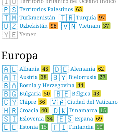
🇮🇴
Territorio Británico del Océano Índico
🇵🇸
Territorios Palestinos
63
🇹🇲
🇹🇷
Turkmenistán
Turquía
97
🇺🇿
🇻🇳
Uzbekistán
98
Vietnam
37
🇾🇪
Yemen
Europa
🇦🇱
🇩🇪
Albania
45
Alemania
62
🇦🇹
🇧🇾
Austria
38
Bielorrusia
27
🇧🇦
Bosnia y Herzegovina
44
🇧🇬
🇧🇪
Bulgaria
50
Bélgica
43
🇨🇾
🇻🇦
Chipre
56
Ciudad del Vaticano
🇭🇷
🇩🇰
Croacia
40
Dinamarca
15
🇸🇮
🇪🇸
Eslovenia
34
España
69
🇪🇪
🇫🇮
Estonia
15
Finlandia
19