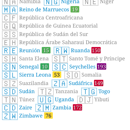
🇳🇦
🇳🇬
🇳🇪
Namibia
Nigeria
Níger
🇲🇦
Reino de Marruecos
19
🇨🇫
República Centroafricana
🇬🇶
República de Guinea Ecuatorial
🇸🇸
República de Sudán del Sur
🇪🇭
República Árabe Saharaui Democrática
🇷🇪
🇷🇼
Reunión
15
Ruanda
150
🇸🇭
🇸🇹
Santa Elena
Santo Tomé y Príncipe
🇸🇳
🇸🇨
Senegal
10
Seychelles
193
🇸🇱
🇸🇴
Sierra Leona
53
Somalia
🇸🇿
🇿🇦
Suazilandia
Sudáfrica
149
🇸🇩
🇹🇿
🇹🇬
Sudán
Tanzania
Togo
🇹🇳
🇺🇬
🇩🇯
Túnez
Uganda
Yibuti
🇨🇩
🇿🇲
Zaire
Zambia
172
🇿🇼
Zimbawe
76