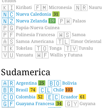
Unidos
🇰🇮
🇫🇲
🇳🇷
Kiribati
Micronesia
Nauru
🇳🇨
Nueva Caledonia
31
🇳🇿
🇵🇼
Nueva Zelanda
19
Palaos
🇵🇬
Papúa-Nueva Guinea
🇵🇫
🇼🇸
Polinesia Francesa
Samoa
🇦🇸
🇹🇱
Samoa Americana
Timor Oriental
🇹🇰
🇹🇴
🇹🇻
Tokelau
Tonga
Tuvalu
🇻🇺
🇼🇫
Vanuatu
Wallis y Futuna
Sudamerica
🇦🇷
🇧🇴
Argentina
25
Bolivia
🇧🇷
🇨🇱
Brasil
74
Chile
103
🇨🇴
🇪🇨
Colombia
52
Ecuador
61
🇬🇫
🇬🇾
Guayana Francesa
34
Guyana