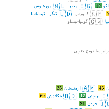
🇲🇺
🇪🇬
موریتیوس
مصر
13
مر
🇨🇩
🇰🇲
کنگو - کینشاسا
کمورس
🇬🇼
گوینیا-بیساو
گو
جورجیای جنوبی و ج
🇦🇲
28
ارمنستان
46
آ
🇧🇩
🇧
69
بنگلادش
12
برونئی
🇯
21
جردن