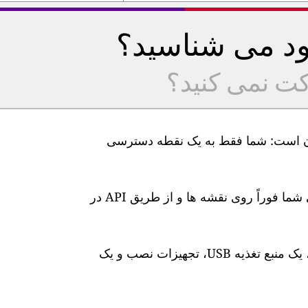
خود می شناسید؟
کت نمی کنید؟
یت هوا GAIA ما بسیار آسان است: شما فقط به یک نقطه دسترسی
پس از اتصال، سطوح آلودگی هوا در زمان واقعی شما فوراً روی نقشه ها و از طریق API در
این ایستگاه دارای یک کابل برق 10 متری ضد آب، یک منبع تغذیه USB، تجهیزات نصب و یک