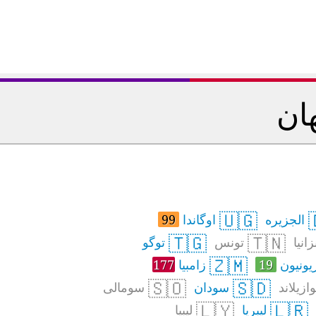
ان
🇺🇬
الجزیره
اوگاندا
99
🇹🇬
🇹🇳
زانیا
تونس
توگو
🇿🇲
یونیون
19
زامبیا
177
🇸🇴
🇸🇩
زیلاند
سودان
سومالی
🇱🇾
🇱🇷
لیبریا
لیبیا