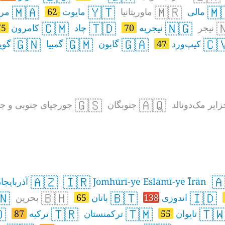
🇲🇦
🇾🇹
🇲🇷
🇲
اکو
62
مایوت
ماوریتانیا
مالی
🇨🇲
🇹🇩
🇳🇬

75
کامرون
چاد
70
نیجریه
نیجر
🇬🇳
🇬🇲
🇬🇦
🇨
ینیا
گمبیا
گابون
47
کیپ‌ورد
🇬🇸
🇦🇶
زایر ساندویچ جنوبی
جنوبگان
جزیرهٔ هرد و 
🇦🇿
🇮🇷

ذربایجان
Jomhūrī-ye Eslāmī-ye Īrān
🇳
🇧🇭
🇧🇹
🇮🇩
بحرین
65
باتان
138
اندوزی

🇹🇷
🇹🇲
🇹
87
ترکیه
ترکمنستان
55
تایوان