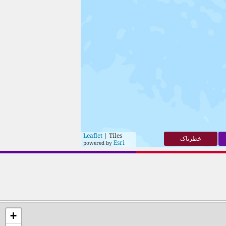
Leaflet
| Tiles
خطرناک
Esri
powered by
+