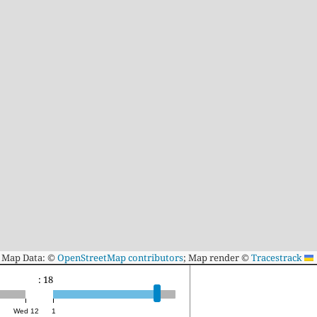
Map Data: ©
OpenStreetMap contributors
; Map render ©
Tracestrack
Leaflet
eed(FPS): 18
Wed 12
1