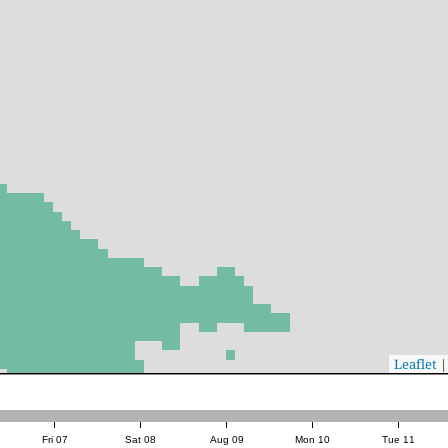
|
Sp
Fri 07
Sat 08
Aug 09
Mon 10
Tue 11