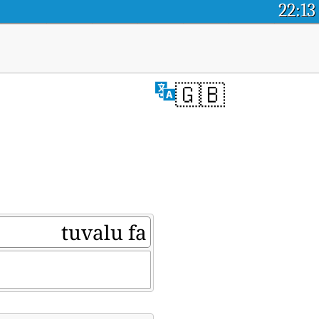
22:13
🇬🇧