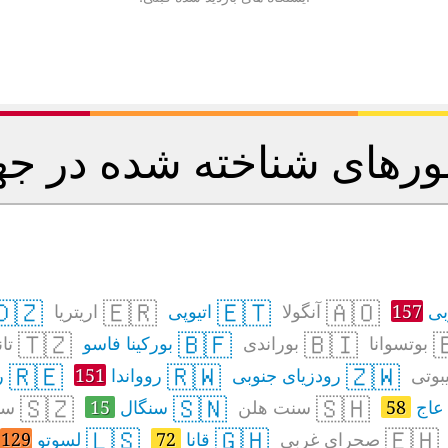
ورهای شناخته شده در ج
🇩🇿
🇪🇷
🇪🇹
🇦🇴
اریتریا
اتیوپی
آنگولا
157
آف
🇹🇿
🇧🇫
🇧🇮

نیا
بورکینا فاسو
بوراندی
بوتسوانا
🇷🇪
🇷🇼
🇿🇼
ن
151
روواندا
رودزیای جنوبی
جیبو
🇸🇿
🇸🇳
🇸🇭
اند
15
سنگال
سنت هلن
58
ساح
🇱🇸
🇬🇭
🇪🇭
129
لسوتو
72
قانا
صحرای غربی