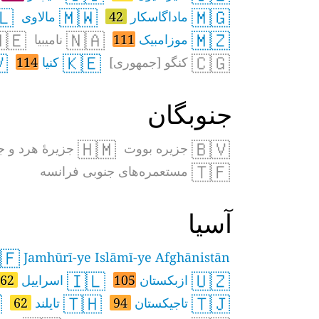
🇱
🇲🇼
🇲🇬
مالاوی
42
ماداگاسکار
🇪
🇳🇦
🇲🇿
نامیبیا
111
موزامبیک

🇰🇪
🇨🇬
114
کنیا
کنگو [جمهوری]
جنوبگان
🇭🇲
🇧🇻
جزایر مک‌دونالد
جزیره بووت
🇹🇫
مستعمره‌های جنوبی فرانسه
آسیا
🇫
Jamhūrī-ye Islāmī-ye Afghānistān
🇮🇱
🇺🇿
62
اسراییل
105
ازبکستان

🇹🇭
🇹🇯
62
تایلند
94
تاجیکستان