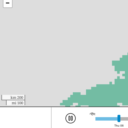
−
200 km
100 mi
پنج‌شنبه ۶م، ۱۹:۰۰ (UTC)
Thu 06