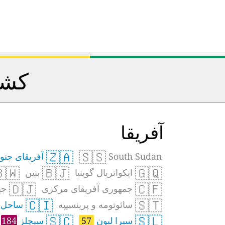
هان
آفریقا
🇿🇦
🇸🇸
ریقای جنوبی
South Sudan
🇼
🇧🇯
🇬🇶
بنین
ایکواتریال گوینیا
🇩🇯
🇨🇫
تی
جمهوری آفریقای مرکزی
🇨🇮
🇸🇹
ل عاج
سائوتومه و پرینسیپه
🇸🇨
🇸🇱
184
سیچلز
57
سیرا لیون