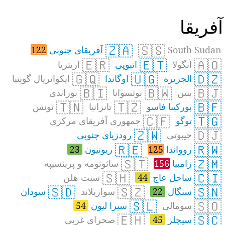
فریقا
🇿🇦
🇸🇸
South Sudan
آفریقای جنوبی
122
🇪🇷
🇪🇹
🇦🇴
آنگولا
اتیوپی
اریتریا
🇬🇶
🇺🇬
🇩🇿
الجزیره
اوگاندا
ایکواتریال گوینیا
🇧🇮
🇧🇼
🇧🇯
بنین
بوتسوانا
بوراندی
🇹🇳
🇹🇿
🇧🇫
بورکینا فاسو
تانزانیا
تونس
🇨🇫
🇹🇬
توگو
جمهوری آفریقای مرکزی
🇿🇼
🇩🇯
جیبوتی
رودزیای جنوبی
🇷🇪
🇷🇼
روواندا
125
ریونیون
23
🇸🇹
🇿🇲
زامبیا
156
سائوتومه و پرینسیپه
🇸🇭
🇨🇮
ساحل عاج
44
سنت هلن
🇸🇩
🇸🇿
🇸🇳
سنگال
22
سوازیلاند
سودان
🇸🇱
🇸🇴
سومالی
سیرا لیون
54
🇪🇭
🇸🇨
سیچلز
45
صحرای غربی