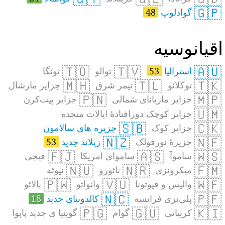
🇬🇵
گوادلوپ
48
قیانوسیه
🇹🇴
🇹🇻
🇦🇺
استرالیا
53
توالو
تونگا
🇲🇭
🇹🇱
🇹🇰
توکلائو
تیمر شرق
جزایر مارشال
🇵🇳
🇲🇵
جزایر ماریانای شمالی
جزایر پیت‌کرن
🇺🇲
جزایر کوچک دورافتادهٔ ایالات متحده
🇸🇧
🇨🇰
جزایر کوک
جزیره های سالامون
🇳🇿
🇳🇫
جزیرهٔ نورفولک
زیلاند جدید
53
🇫🇯
🇦🇸
🇼🇸
ساموآ
ساموای امریکا
فیجی
🇳🇺
🇳🇷
🇫🇲
میکرونزی
نائورو
نیوئه
🇵🇼
🇻🇺
🇼🇫
والیس و فیوتونا
وانواتو
پالائو
🇳🇨
🇵🇫
پلی‌نزی فرانسه
کالدونیای جدید
18
🇵🇬
🇬🇺
🇰🇮
کریباتی
گوام
گوینیا ی جدید پاپوا