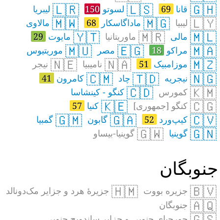
🇱🇷
🇱🇸
🇬🇭
قانا
69
لسوتو
150
لیبریا
🇲🇼
🇲🇬
🇱🇾
لیبیا
ماداگاسکار
68
مالاوی
🇾🇹
🇲🇷
🇲🇱
مالی
ماوریتانیا
مایوت
29
🇲🇺
🇪🇬
🇲🇦
مراکو
18
مصر
موریتیوس
🇳🇪
🇳🇦
🇲🇿
موزامبیک
51
نامیبیا
نیجر
🇨🇲
🇹🇩
🇳🇬
نیجریه
چاد
کامرون
41
🇨🇩
🇰🇲
کمورس
کنگو - کینشاسا
🇰🇪
🇨🇬
کنگو [جمهوری]
کنیا
57
🇬🇲
🇬🇦
🇨🇻
کیپ‌ورد
52
گابون
گمبیا
🇬🇼
🇬🇳
گوینیا
گوینیا-بیساو
نوبگان
🇭🇲
🇧🇻
جزیره بووت
جزیرهٔ هرد و جزایر مک‌دونالد
🇦🇶
جنوبگان
🇬🇸
جورجیای جنوبی و جزایر ساندویچ جنوبی