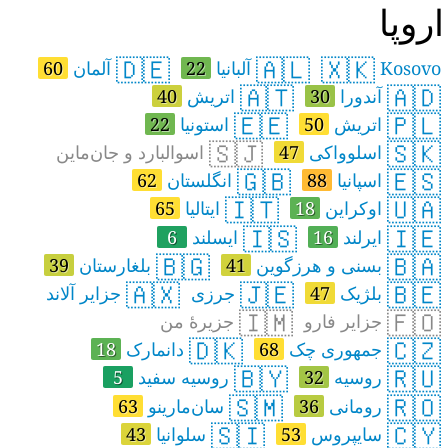
روپا
🇩🇪
🇦🇱
🇽🇰
Kosovo
آلبانیا
22
آلمان
60
🇦🇹
🇦🇩
آندورا
30
اتريش
40
🇪🇪
🇵🇱
اتریش
50
استونیا
22
🇸🇯
🇸🇰
اسلوواکی
47
اسوالبارد و جان‌ماین
🇬🇧
🇪🇸
اسپانیا
88
انگلستان
62
🇮🇹
🇺🇦
اوکراین
18
ایتالیا
65
🇮🇸
🇮🇪
ایرلند
16
ایسلند
6
🇧🇬
🇧🇦
بسنی و هرزگوین
41
بلغارستان
39
🇦🇽
🇯🇪
🇧🇪
بلژیک
47
جرزی
جزایر آلاند
🇮🇲
🇫🇴
جزایر فارو
جزیرهٔ من
🇩🇰
🇨🇿
جمهوری چک
68
دانمارک
18
🇧🇾
🇷🇺
روسیه
32
روسیه‌ سفید
5
🇸🇲
🇷🇴
رومانی
36
سان‌مارینو
63
🇸🇮
🇨🇾
سایپروس
53
سلوانیا
43