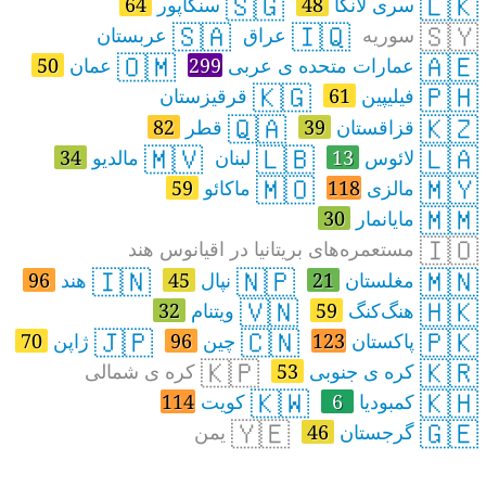
🇸🇬
🇱🇰
سری لانکا
48
سنگاپور
64
🇸🇦
🇮🇶
🇸🇾
سوریه
عراق
عربستان
🇴🇲
🇦🇪
عمارات متحده ی عربی
299
عمان
50
🇰🇬
🇵🇭
فیلیپین
61
قرقیزستان
🇶🇦
🇰🇿
قزاقستان
39
قطر
82
🇲🇻
🇱🇧
🇱🇦
لائوس
13
لبنان
مالدیو
34
🇲🇴
🇲🇾
مالزی
118
ماکائو
59
🇲🇲
مایانمار
30
🇮🇴
مستعمره‌های بریتانیا در اقیانوس هند
🇮🇳
🇳🇵
🇲🇳
مغلستان
21
نپال
45
هند
96
🇻🇳
🇭🇰
هنگ‌کنگ
59
ویتنام
32
🇯🇵
🇨🇳
🇵🇰
پاکستان
123
چین
96
ژاپن
70
🇰🇵
🇰🇷
کره ی جنوبی
53
کره ی شمالی
🇰🇼
🇰🇭
کمبودیا
6
کویت
114
🇾🇪
🇬🇪
گرجستان
46
یمن