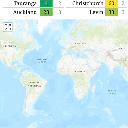
Tauranga
4
2
Christchurch
60
2
Auckland
23
3
Levin
33
3