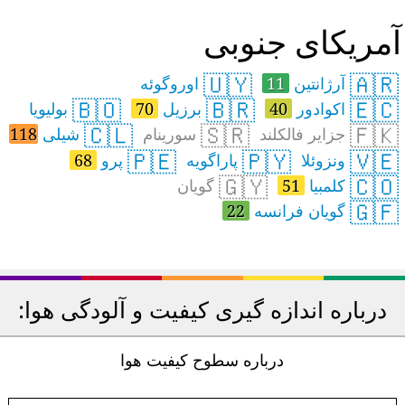
مریکای جنوبی
🇺🇾
🇦🇷
آرژانتین
11
اوروگوئه
🇧🇴
🇧🇷
🇪🇨
اکوادور
40
برزیل
70
بولیویا
🇨🇱
🇸🇷
🇫🇰
جزایر فالکلند
سورینام
شیلی
118
🇵🇪
🇵🇾
🇻🇪
ونزوئلا
پاراگویه
پرو
68
🇬🇾
🇨🇴
کلمبیا
51
گویان
🇬🇫
گویان فرانسه
22
درباره اندازه گیری کیفیت و آلودگی هوا:
درباره سطوح کیفیت هوا