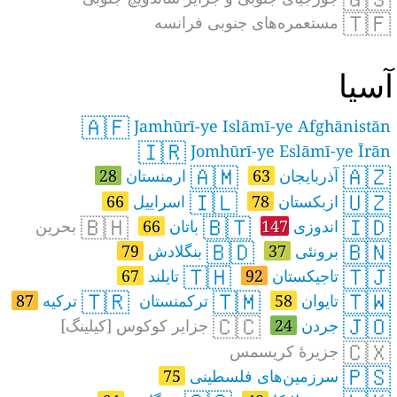
🇹🇫
مستعمره‌های جنوبی فرانسه
سیا
🇦🇫
Jamhūrī-ye Islāmī-ye Afghānistān
🇮🇷
Jomhūrī-ye Eslāmī-ye Īrān
🇦🇲
🇦🇿
آذربایجان
63
ارمنستان
28
🇮🇱
🇺🇿
ازبکستان
78
اسراییل
66
🇧🇭
🇧🇹
🇮🇩
اندوزی
147
باتان
66
بحرین
🇧🇩
🇧🇳
برونئی
37
بنگلادش
79
🇹🇭
🇹🇯
تاجیکستان
92
تایلند
67
🇹🇷
🇹🇲
🇹🇼
تایوان
58
ترکمنستان
ترکیه
87
🇨🇨
🇯🇴
جردن
24
جزایر کوکوس [کیلینگ]
🇨🇽
جزیرهٔ کریسمس
🇵🇸
سرزمین‌های فلسطینی
75