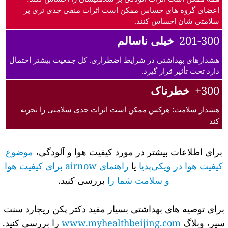
اعضای گروه های حساس ممکن است اثرات منفی جدی تری بر
سلامتی شان احساس کنند.
201-300
خیلی ناسالم
هشدارهای بهداشتی در شرایط اضطراری. کل جمعیت بیشتر احتمال
دارد تحت تأثیر قرار گیرد.
300+
خطرناک
هشدار سلامت: هرکس ممکن است اثرات جدی سلامتی را تجربه
کند
برای اطلاعات بیشتر در مورد کیفیت هوا و آلودگی،
موضوع
کیفیت هوا در ویکی‌پدیا
یا
راهنمای airnow برای کیفیت هوا
و سلامت شما را
بررسی کنید.
برای توصیه های بهداشتی بسیار مفید دکتر پکن ریچارد سنت
سیر، وبلاگ
www.myhealthbeijing.com
را بررسی کنید.