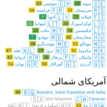
🇨🇭
🇸🇪
سوئد
20
سوئیس
43
🇫🇷
🇷🇸
صربستان
51
فرانسه
54
🇱🇻
🇫🇮
فینلاند
23
لاتویا
9
🇱🇹
🇱🇺
لوکزامبورگ
33
لیتوانیا
16
🇲🇹
🇱🇮
لیکتنستین
34
مالت
26
🇲🇩
🇭🇺
مجارستان
45
مولدوا
7
🇲🇪
🇲🇨
موناکو
53
مونته‌نگرو
38
🇳🇱
🇳🇴
🇲🇰
مکدونیا
51
نروژ
29
هلند
47
🇭🇷
🇵🇹
🇻🇦
واتیکان
پرتغال
26
کرواتیا
43
🇬🇷
🇬🇮
🇬🇬
گرنزی
گیبرالتار
50
یونان
54
مریکای شمالی
🇧🇶
40
Bonaire, Saint Eustatius and Saba
🇸🇽
🇨🇼
Sint Maarten
Curacao
🇦🇮
🇦🇬
🇦🇼
آروبا
53
آنتیگوا و باربودا
آنگیل