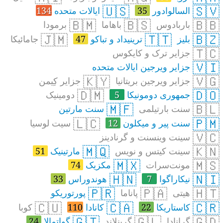
🇺🇸
🇸🇻
السالوادور
35
ایالات متحده
134
🇧🇲
🇧🇸
🇧🇧
باربادوس
باهاما
برمودا
🇯🇲
🇹🇹
🇧🇿
بلیز
ترینیداد و تباکو
47
جامائیکا
🇹🇨
جزایر ترک و کایکوس
🇻🇮
جزایر ویرجین ایالات متحده
🇰🇾
🇻🇬
جزایر ویرجین بریتانیا
جزایر کِیمن
🇩🇲
🇩🇴
جمهوری دومونیکا
5
دومینیک
🇲🇫
🇧🇱
سنت بارتیلمی
سنت مارتین
🇱🇨
🇵🇲
سنت پیر و میکلون
12
سیت لوسیا
🇻🇨
سینت وینسنت و گرنادینز
🇲🇶
🇰🇳
سینت کیتس و نویس
مارتینیک
51
🇲🇽
🇲🇸
مونت‌سرات
مکزیک
74
🇭🇳
🇳🇮
نیکاراگوا
7
هوندوراس
33
🇵🇷
🇵🇦
🇭🇹
هیتی
پاناما
پورتوریکو
🇨🇺
🇨🇦
🇨🇷
کاستاریکا
22
کانادا
110
کوبا
🇬🇹
🇬🇱
🇬🇩
گرانادا
گرینلاند
گواتمالا
24