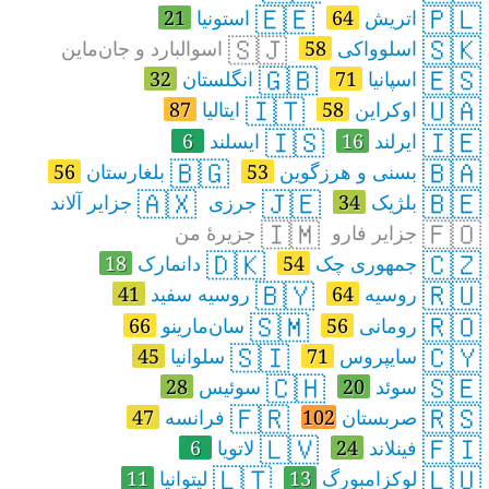
🇪🇪
🇵🇱
اتریش
64
استونیا
21
🇸🇯
🇸🇰
اسلوواکی
58
اسوالبارد و جان‌ماین
🇬🇧
🇪🇸
اسپانیا
71
انگلستان
32
🇮🇹
🇺🇦
اوکراین
58
ایتالیا
87
🇮🇸
🇮🇪
ایرلند
16
ایسلند
6
🇧🇬
🇧🇦
بسنی و هرزگوین
53
بلغارستان
56
🇦🇽
🇯🇪
🇧🇪
بلژیک
34
جرزی
جزایر آلاند
🇮🇲
🇫🇴
جزایر فارو
جزیرهٔ من
🇩🇰
🇨🇿
جمهوری چک
54
دانمارک
18
🇧🇾
🇷🇺
روسیه
64
روسیه‌ سفید
41
🇸🇲
🇷🇴
رومانی
56
سان‌مارینو
66
🇸🇮
🇨🇾
سایپروس
71
سلوانیا
45
🇨🇭
🇸🇪
سوئد
20
سوئیس
28
🇫🇷
🇷🇸
صربستان
102
فرانسه
47
🇱🇻
🇫🇮
فینلاند
24
لاتویا
6
🇱🇹
🇱🇺
لوکزامبورگ
13
لیتوانیا
11