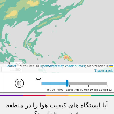
500 km
|
Map Data: ©
OpenStreetMap contributors
; Map render ©
Leaflet
500 mi
Tracestrack
شنبه ۸م، ۱۴:۰۰ (UTC)
Thu 06
Fri 07
Sat 08
Aug 09
Mon 10
Tue 11
Wed 12
آیا ایستگاه های کیفیت هوا را در منطقه
خود می شناسید؟