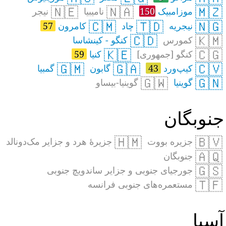
🇳🇪
🇳🇦
🇲🇿
موزامبیک
150
نامیبیا
نیجر
🇨🇲
🇹🇩
🇳🇬
نیجریه
چاد
کامرون
57
🇨🇩
🇰🇲
کمورس
کنگو - کینشاسا
🇰🇪
🇨🇬
کنگو [جمهوری]
کنیا
59
🇬🇲
🇬🇦
🇨🇻
کیپ‌ورد
43
گابون
گمبیا
🇬🇼
🇬🇳
گوینیا
گوینیا-بیساو
نوبگان
🇭🇲
🇧🇻
جزیره بووت
جزیرهٔ هرد و جزایر مک‌دونالد
🇦🇶
جنوبگان
🇬🇸
جورجیای جنوبی و جزایر ساندویچ جنوبی
🇹🇫
مستعمره‌های جنوبی فرانسه
سیا