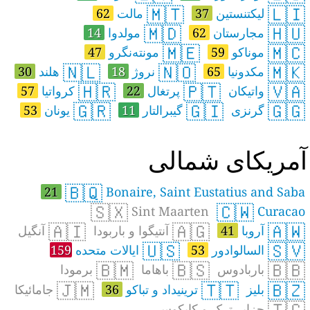
🇲🇹
🇱🇮
لیکتنستین
37
مالت
62
🇲🇩
🇭🇺
مجارستان
62
مولدوا
14
🇲🇪
🇲🇨
موناکو
59
مونته‌نگرو
47
🇳🇱
🇳🇴
🇲🇰
مکدونیا
65
نروژ
18
هلند
30
🇭🇷
🇵🇹
🇻🇦
واتیکان
پرتغال
22
کرواتیا
57
🇬🇷
🇬🇮
🇬🇬
گرنزی
گیبرالتار
11
یونان
53
مریکای شمالی
🇧🇶
21
Bonaire, Saint Eustatius and Saba
🇸🇽
🇨🇼
Sint Maarten
Curacao
🇦🇮
🇦🇬
🇦🇼
آروبا
41
آنتیگوا و باربودا
آنگیل
🇺🇸
🇸🇻
السالوادور
53
ایالات متحده
159
🇧🇲
🇧🇸
🇧🇧
باربادوس
باهاما
برمودا
🇯🇲
🇹🇹
🇧🇿
بلیز
ترینیداد و تباکو
36
جامائیکا
🇹🇨
جزایر ترک و کایکوس