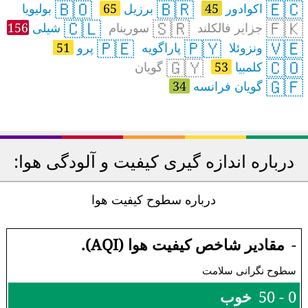
🇧🇴
🇧🇷
🇪🇨
اکوادور
45
برزیل
65
بولیویا
🇨🇱
🇸🇷
🇫🇰
جزایر فالکلند
سورینام
شیلی
156
🇵🇪
🇵🇾
🇻🇪
ونزوئلا
پاراگویه
پرو
51
🇬🇾
🇨🇴
کلمبیا
53
گویان
🇬🇫
گویان فرانسه
34
درباره اندازه گیری کیفیت و آلودگی هوا:
درباره سطوح کیفیت هوا
-
مقادیر شاخص کیفیت هوا (AQI).
سطوح نگرانی سلامت
0 - 50
خوب