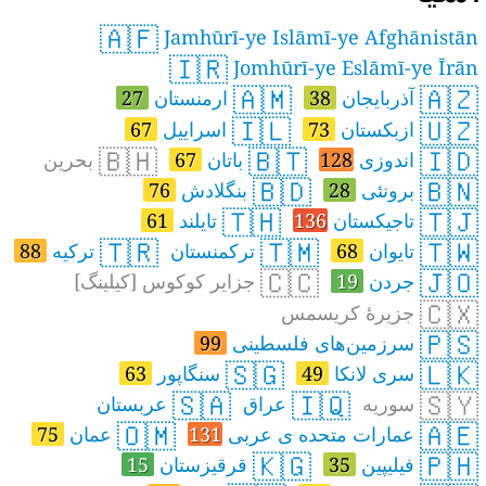
🇦🇫
Jamhūrī-ye Islāmī-ye Afghānistān
🇮🇷
Jomhūrī-ye Eslāmī-ye Īrān
🇦🇲
🇦🇿
آذربایجان
38
ارمنستان
27
🇮🇱
🇺🇿
ازبکستان
73
اسراییل
67
🇧🇭
🇧🇹
🇮🇩
اندوزی
128
باتان
67
بحرین
🇧🇩
🇧🇳
برونئی
28
بنگلادش
76
🇹🇭
🇹🇯
تاجیکستان
136
تایلند
61
🇹🇷
🇹🇲
🇹🇼
تایوان
68
ترکمنستان
ترکیه
88
🇨🇨
🇯🇴
جردن
19
جزایر کوکوس [کیلینگ]
🇨🇽
جزیرهٔ کریسمس
🇵🇸
سرزمین‌های فلسطینی
99
🇸🇬
🇱🇰
سری لانکا
49
سنگاپور
63
🇸🇦
🇮🇶
🇸🇾
سوریه
عراق
عربستان
🇴🇲
🇦🇪
عمارات متحده ی عربی
131
عمان
75
🇰🇬
🇵🇭
فیلیپین
35
قرقیزستان
15