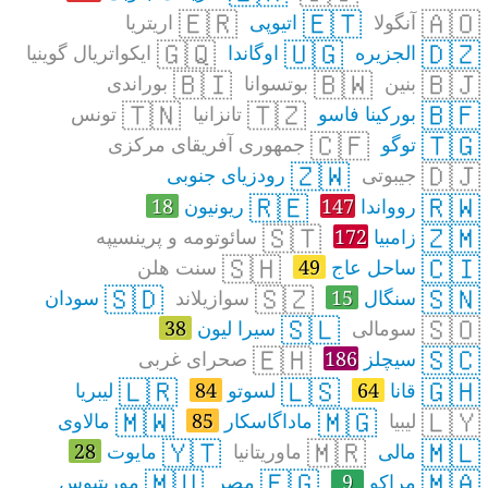
🇪🇷
🇪🇹
🇦🇴
آنگولا
اتیوپی
اریتریا
🇬🇶
🇺🇬
🇩🇿
الجزیره
اوگاندا
ایکواتریال گوینیا
🇧🇮
🇧🇼
🇧🇯
بنین
بوتسوانا
بوراندی
🇹🇳
🇹🇿
🇧🇫
بورکینا فاسو
تانزانیا
تونس
🇨🇫
🇹🇬
توگو
جمهوری آفریقای مرکزی
🇿🇼
🇩🇯
جیبوتی
رودزیای جنوبی
🇷🇪
🇷🇼
روواندا
147
ریونیون
18
🇸🇹
🇿🇲
زامبیا
172
سائوتومه و پرینسیپه
🇸🇭
🇨🇮
ساحل عاج
49
سنت هلن
🇸🇩
🇸🇿
🇸🇳
سنگال
15
سوازیلاند
سودان
🇸🇱
🇸🇴
سومالی
سیرا لیون
38
🇪🇭
🇸🇨
سیچلز
186
صحرای غربی
🇱🇷
🇱🇸
🇬🇭
قانا
64
لسوتو
84
لیبریا
🇲🇼
🇲🇬
🇱🇾
لیبیا
ماداگاسکار
85
مالاوی
🇾🇹
🇲🇷
🇲🇱
مالی
ماوریتانیا
مایوت
28
🇲🇺
🇪🇬
🇲🇦
مراکو
9
مصر
موریتیوس