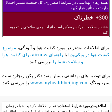
هشدارهای بهداشتی در شرایط اضطراری. کل جمعیت بیشتر احتمال
دارد تحت تأثیر قرار گیرد.
300+
خطرناک
هشدار سلامت: هرکس ممکن است اثرات جدی سلامتی را تجربه
کند
برای اطلاعات بیشتر در مورد کیفیت هوا و آلودگی،
موضوع
کیفیت هوا در ویکی‌پدیا
یا
راهنمای airnow برای کیفیت هوا
و سلامت شما را
بررسی کنید.
برای توصیه های بهداشتی بسیار مفید دکتر پکن ریچارد سنت
سیر، وبلاگ
www.myhealthbeijing.com
را بررسی کنید.
اطلاعیه درمورد شرایط استفاده
: تمام اطلاعات کیفیت هوا در زمان
انتشار تایید نشده است و با توجه به عدم اطمینان از کیفیت این اطلاعات