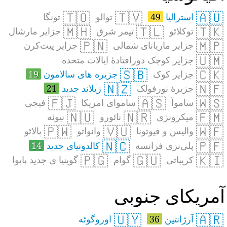
🇹🇴
🇹🇻
🇦🇺
استرالیا
49
توالو
تونگا
🇲🇭
🇹🇱
🇹🇰
توکلائو
تیمر شرق
جزایر مارشال
🇵🇳
🇲🇵
جزایر ماریانای شمالی
جزایر پیت‌کرن
🇺🇲
جزایر کوچک دورافتادهٔ ایالات متحده
🇸🇧
🇨🇰
جزایر کوک
جزیره های سالامون
19
🇳🇿
🇳🇫
جزیرهٔ نورفولک
زیلاند جدید
21
🇫🇯
🇦🇸
🇼🇸
ساموآ
ساموای امریکا
فیجی
🇳🇺
🇳🇷
🇫🇲
میکرونزی
نائورو
نیوئه
🇵🇼
🇻🇺
🇼🇫
والیس و فیوتونا
وانواتو
پالائو
🇳🇨
🇵🇫
پلی‌نزی فرانسه
کالدونیای جدید
14
🇵🇬
🇬🇺
🇰🇮
کریباتی
گوام
گوینیا ی جدید پاپوا
مریکای جنوبی
🇺🇾
🇦🇷
آرژانتین
36
اوروگوئه