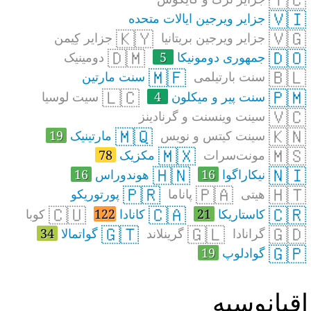
🇻🇮
جزایر ویرجین ایالات متحده
🇰🇾
🇻🇬
جزایر ویرجین بریتانیا
جزایر کِیمن
🇩🇲
🇩🇴
جمهوری دومونیکا
5
دومینیک
🇲🇫
🇧🇱
سنت بارتیلمی
سنت مارتین
🇱🇨
🇵🇲
سنت پیر و میکلون
4
سیت لوسیا
🇻🇨
سینت وینسنت و گرنادینز
🇲🇶
🇰🇳
سینت کیتس و نویس
مارتینیک
19
🇲🇽
🇲🇸
مونت‌سرات
مکزیک
78
🇭🇳
🇳🇮
نیکاراگوا
16
هوندوراس
16
🇵🇷
🇵🇦
🇭🇹
هیتی
پاناما
پورتوریکو
🇨🇺
🇨🇦
🇨🇷
کاستاریکا
21
کانادا
122
کوبا
🇬🇹
🇬🇱
🇬🇩
گرانادا
گرینلاند
گواتمالا
34
🇬🇵
گوادلوپ
19
قیانوسیه