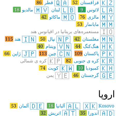
🇶🇦
🇰🇿
قزاقستان
52
قطر
86
🇲🇻
🇱🇧
🇱🇦
لائوس
9
لبنان
مالدیو
18
🇲🇴
🇲🇾
مالزی
76
ماکائو
42
🇲🇲
مایانمار
53
🇮🇴
مستعمره‌های بریتانیا در اقیانوس هند
🇮🇳
🇳🇵
🇲🇳
مغلستان
42
نپال
50
هند
115
🇻🇳
🇭🇰
هنگ‌کنگ
44
ویتنام
40
🇯🇵
🇨🇳
🇵🇰
پاکستان
109
چین
113
ژاپن
66
🇰🇵
🇰🇷
کره ی جنوبی
82
کره ی شمالی
🇰🇼
🇰🇭
کمبودیا
10
کویت
74
🇾🇪
🇬🇪
گرجستان
46
یمن
روپا
🇩🇪
🇦🇱
🇽🇰
Kosovo
آلبانیا
18
آلمان
53
🇦🇹
🇦🇩
آندورا
35
اتريش
32