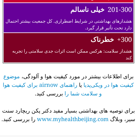
201-300
خیلی ناسالم
هشدارهای بهداشتی در شرایط اضطراری. کل جمعیت بیشتر احتمال
دارد تحت تأثیر قرار گیرد.
300+
خطرناک
هشدار سلامت: هرکس ممکن است اثرات جدی سلامتی را تجربه
کند
برای اطلاعات بیشتر در مورد کیفیت هوا و آلودگی،
موضوع
کیفیت هوا در ویکی‌پدیا
یا
راهنمای airnow برای کیفیت هوا
و سلامت شما را
بررسی کنید.
برای توصیه های بهداشتی بسیار مفید دکتر پکن ریچارد سنت
سیر، وبلاگ
www.myhealthbeijing.com
را بررسی کنید.