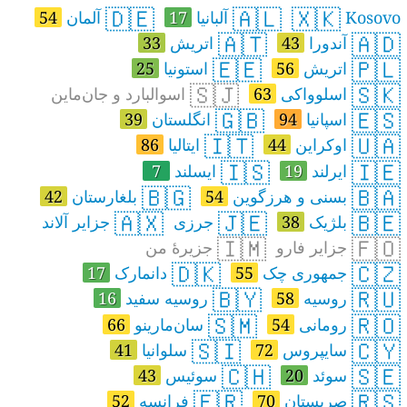
🇩🇪
🇦🇱
🇽🇰
Kosovo
آلبانیا
17
آلمان
54
🇦🇹
🇦🇩
آندورا
43
اتريش
33
🇪🇪
🇵🇱
اتریش
56
استونیا
25
🇸🇯
🇸🇰
اسلوواکی
63
اسوالبارد و جان‌ماین
🇬🇧
🇪🇸
اسپانیا
94
انگلستان
39
🇮🇹
🇺🇦
اوکراین
44
ایتالیا
86
🇮🇸
🇮🇪
ایرلند
19
ایسلند
7
🇧🇬
🇧🇦
بسنی و هرزگوین
54
بلغارستان
42
🇦🇽
🇯🇪
🇧🇪
بلژیک
38
جرزی
جزایر آلاند
🇮🇲
🇫🇴
جزایر فارو
جزیرهٔ من
🇩🇰
🇨🇿
جمهوری چک
55
دانمارک
17
🇧🇾
🇷🇺
روسیه
58
روسیه‌ سفید
16
🇸🇲
🇷🇴
رومانی
54
سان‌مارینو
66
🇸🇮
🇨🇾
سایپروس
72
سلوانیا
41
🇨🇭
🇸🇪
سوئد
20
سوئیس
43
🇫🇷
🇷🇸
صربستان
70
فرانسه
52