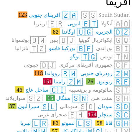
فریقا
🇿🇦
🇸🇸
South Sudan
آفریقای جنوبی
123
🇪🇷
🇪🇹
🇦🇴
آنگولا
اتیوپی
اریتریا
🇺🇬
🇩🇿
الجزیره
اوگاندا
82
🇧🇼
🇧🇯
🇬🇶
ایکواتریال گوینیا
بنین
بوتسوانا
🇹🇿
🇧🇫
🇧🇮
بوراندی
بورکینا فاسو
تانزانیا
🇹🇬
🇹🇳
تونس
توگو
🇩🇯
🇨🇫
جمهوری آفریقای مرکزی
جیبوتی
🇷🇼
🇿🇼
رودزیای جنوبی
روواندا
118
🇿🇲
🇷🇪
ریونیون
26
زامبیا
151
🇨🇮
🇸🇹
سائوتومه و پرینسیپه
ساحل عاج
46
🇸🇿
🇸🇳
🇸🇭
سنت هلن
سنگال
15
سوازیلاند
🇸🇱
🇸🇴
🇸🇩
سودان
سومالی
سیرا لیون
37
🇪🇭
🇸🇨
سیچلز
174
صحرای غربی
🇱🇷
🇱🇸
🇬🇭
قانا
58
لسوتو
83
لیبریا
🇲🇼
🇲🇬
🇱🇾
لیبیا
ماداگاسکار
57
مالاوی