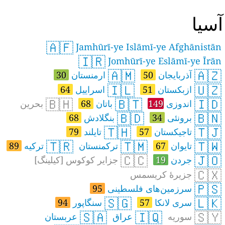
سیا
🇦🇫
Jamhūrī-ye Islāmī-ye Afghānistān
🇮🇷
Jomhūrī-ye Eslāmī-ye Īrān
🇦🇲
🇦🇿
آذربایجان
50
ارمنستان
30
🇮🇱
🇺🇿
ازبکستان
51
اسراییل
64
🇧🇭
🇧🇹
🇮🇩
اندوزی
149
باتان
68
بحرین
🇧🇩
🇧🇳
برونئی
34
بنگلادش
68
🇹🇭
🇹🇯
تاجیکستان
57
تایلند
79
🇹🇷
🇹🇲
🇹🇼
تایوان
67
ترکمنستان
ترکیه
89
🇨🇨
🇯🇴
جردن
19
جزایر کوکوس [کیلینگ]
🇨🇽
جزیرهٔ کریسمس
🇵🇸
سرزمین‌های فلسطینی
95
🇸🇬
🇱🇰
سری لانکا
57
سنگاپور
94
🇸🇦
🇮🇶
🇸🇾
سوریه
عراق
عربستان