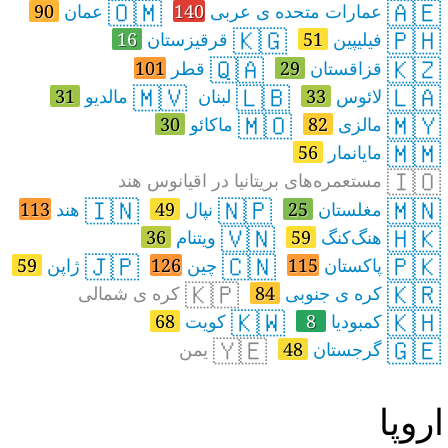
🇴🇲
🇦🇪
عمارات متحده ی عربی
140
عمان
90
🇰🇬
🇵🇭
فیلیپین
51
قرقیزستان
16
🇶🇦
🇰🇿
قزاقستان
29
قطر
101
🇲🇻
🇱🇧
🇱🇦
لائوس
33
لبنان
مالدیو
31
🇲🇴
🇲🇾
مالزی
82
ماکائو
30
🇲🇲
مایانمار
56
🇮🇴
مستعمره‌های بریتانیا در اقیانوس هند
🇮🇳
🇳🇵
🇲🇳
مغلستان
25
نپال
49
هند
113
🇻🇳
🇭🇰
هنگ‌کنگ
59
ویتنام
36
🇯🇵
🇨🇳
🇵🇰
پاکستان
115
چین
126
ژاپن
59
🇰🇵
🇰🇷
کره ی جنوبی
84
کره ی شمالی
🇰🇼
🇰🇭
کمبودیا
8
کویت
68
🇾🇪
🇬🇪
گرجستان
48
یمن
روپا