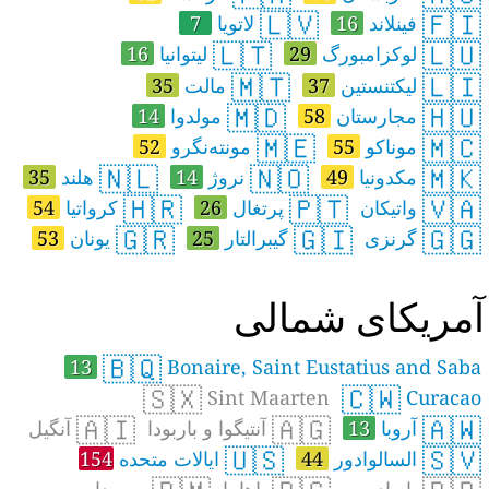
🇱🇻
🇫🇮
فینلاند
16
لاتویا
7
🇱🇹
🇱🇺
لوکزامبورگ
29
لیتوانیا
16
🇲🇹
🇱🇮
لیکتنستین
37
مالت
35
🇲🇩
🇭🇺
مجارستان
58
مولدوا
14
🇲🇪
🇲🇨
موناکو
55
مونته‌نگرو
52
🇳🇱
🇳🇴
🇲🇰
مکدونیا
49
نروژ
14
هلند
35
🇭🇷
🇵🇹
🇻🇦
واتیکان
پرتغال
26
کرواتیا
54
🇬🇷
🇬🇮
🇬🇬
گرنزی
گیبرالتار
25
یونان
53
مریکای شمالی
🇧🇶
13
Bonaire, Saint Eustatius and Saba
🇸🇽
🇨🇼
Sint Maarten
Curacao
🇦🇮
🇦🇬
🇦🇼
آروبا
13
آنتیگوا و باربودا
آنگیل
🇺🇸
🇸🇻
السالوادور
44
ایالات متحده
154