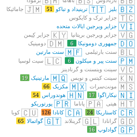
🇧🇲
🇧🇸
🇧🇧
باربادوس
باهاما
برمودا
🇯🇲
🇹🇹
🇧🇿
بلیز
ترینیداد و تباکو
51
جامائیکا
🇹🇨
جزایر ترک و کایکوس
🇻🇮
جزایر ویرجین ایالات متحده
🇰🇾
🇻🇬
جزایر ویرجین بریتانیا
جزایر کِیمن
🇩🇲
🇩🇴
جمهوری دومونیکا
6
دومینیک
🇲🇫
🇧🇱
سنت بارتیلمی
سنت مارتین
🇱🇨
🇵🇲
سنت پیر و میکلون
6
سیت لوسیا
🇻🇨
سینت وینسنت و گرنادینز
🇲🇶
🇰🇳
سینت کیتس و نویس
مارتینیک
19
🇲🇽
🇲🇸
مونت‌سرات
مکزیک
66
🇭🇳
🇳🇮
نیکاراگوا
17
هوندوراس
54
🇵🇷
🇵🇦
🇭🇹
هیتی
پاناما
پورتوریکو
🇨🇺
🇨🇦
🇨🇷
کاستاریکا
24
کانادا
126
کوبا
🇬🇹
🇬🇱
🇬🇩
گرانادا
گرینلاند
گواتمالا
65
🇬🇵
گوادلوپ
16