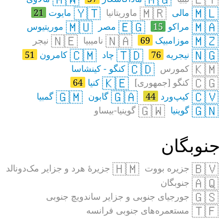
🇾🇹
🇲🇷
🇲🇱
مالی
ماوریتانیا
مایوت
21
🇲🇺
🇪🇬
🇲🇦
مراکو
15
مصر
موریتیوس
🇳🇪
🇳🇦
🇲🇿
موزامبیک
69
نامیبیا
نیجر
🇨🇲
🇹🇩
🇳🇬
نیجریه
76
چاد
کامرون
51
🇨🇩
🇰🇲
کمورس
کنگو - کینشاسا
🇰🇪
🇨🇬
کنگو [جمهوری]
کنیا
64
🇬🇲
🇬🇦
🇨🇻
کیپ‌ورد
44
گابون
گمبیا
🇬🇼
🇬🇳
گوینیا
گوینیا-بیساو
نوبگان
🇭🇲
🇧🇻
جزیره بووت
جزیرهٔ هرد و جزایر مک‌دونالد
🇦🇶
جنوبگان
🇬🇸
جورجیای جنوبی و جزایر ساندویچ جنوبی
🇹🇫
مستعمره‌های جنوبی فرانسه