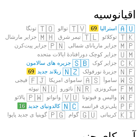
قیانوسیه
🇹🇴
🇹🇻
🇦🇺
استرالیا
69
توالو
تونگا
🇲🇭
🇹🇱
🇹🇰
توکلائو
تیمر شرق
جزایر مارشال
🇵🇳
🇲🇵
جزایر ماریانای شمالی
جزایر پیت‌کرن
🇺🇲
جزایر کوچک دورافتادهٔ ایالات متحده
🇸🇧
🇨🇰
جزایر کوک
جزیره های سالامون
🇳🇿
🇳🇫
جزیرهٔ نورفولک
زیلاند جدید
69
🇫🇯
🇦🇸
🇼🇸
ساموآ
ساموای امریکا
فیجی
🇳🇺
🇳🇷
🇫🇲
میکرونزی
نائورو
نیوئه
🇵🇼
🇻🇺
🇼🇫
والیس و فیوتونا
وانواتو
پالائو
🇳🇨
🇵🇫
پلی‌نزی فرانسه
کالدونیای جدید
16
🇵🇬
🇬🇺
🇰🇮
کریباتی
گوام
گوینیا ی جدید پاپوا
مریکای جنوبی