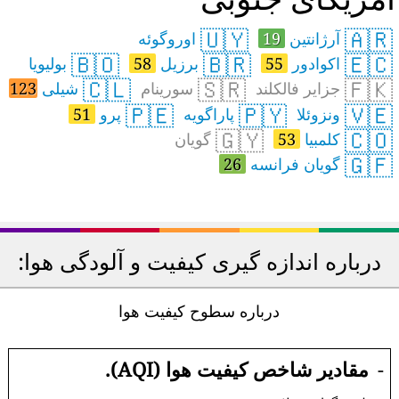
🇺🇾
🇦🇷
آرژانتین
19
اوروگوئه
🇧🇴
🇧🇷
🇪🇨
اکوادور
55
برزیل
58
بولیویا
🇨🇱
🇸🇷
🇫🇰
جزایر فالکلند
سورینام
شیلی
123
🇵🇪
🇵🇾
🇻🇪
ونزوئلا
پاراگویه
پرو
51
🇬🇾
🇨🇴
کلمبیا
53
گویان
🇬🇫
گویان فرانسه
26
درباره اندازه گیری کیفیت و آلودگی هوا:
درباره سطوح کیفیت هوا
-
مقادیر شاخص کیفیت هوا (AQI).