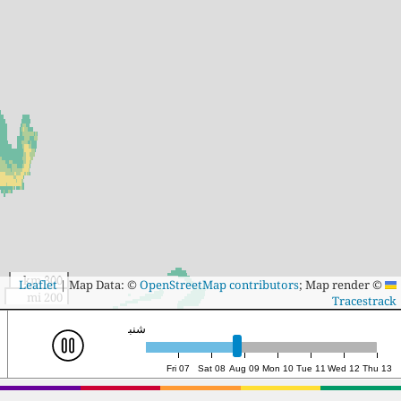
300 km
|
Map Data: ©
OpenStreetMap contributors
; Map render ©
Leaflet
200 mi
Tracestrack
یک‌شنبه ۹م، ۱۴:۰۰ (UTC)
Fri 07
Sat 08
Aug 09
Mon 10
Tue 11
Wed 12
Thu 13