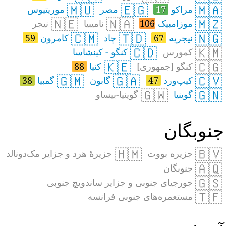
🇲🇺
🇪🇬
🇲🇦
مراکو
17
مصر
موریتیوس
🇳🇪
🇳🇦
🇲🇿
موزامبیک
106
نامیبیا
نیجر
🇨🇲
🇹🇩
🇳🇬
نیجریه
67
چاد
کامرون
59
🇨🇩
🇰🇲
کمورس
کنگو - کینشاسا
🇰🇪
🇨🇬
کنگو [جمهوری]
کنیا
88
🇬🇲
🇬🇦
🇨🇻
کیپ‌ورد
47
گابون
گمبیا
38
🇬🇼
🇬🇳
گوینیا
گوینیا-بیساو
نوبگان
🇭🇲
🇧🇻
جزیره بووت
جزیرهٔ هرد و جزایر مک‌دونالد
🇦🇶
جنوبگان
🇬🇸
جورجیای جنوبی و جزایر ساندویچ جنوبی
🇹🇫
مستعمره‌های جنوبی فرانسه