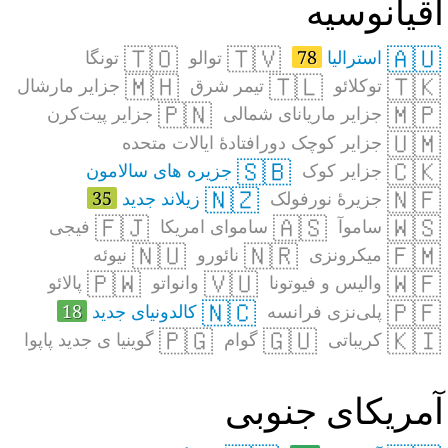
قیانوسیه
🇹🇴
🇹🇻
🇦🇺
استرالیا
78
توالو
تونگا
🇲🇭
🇹🇱
🇹🇰
توکلائو
تیمر شرق
جزایر مارشال
🇵🇳
🇲🇵
جزایر ماریانای شمالی
جزایر پیت‌کرن
🇺🇲
جزایر کوچک دورافتادهٔ ایالات متحده
🇸🇧
🇨🇰
جزایر کوک
جزیره های سالامون
🇳🇿
🇳🇫
جزیرهٔ نورفولک
زیلاند جدید
35
🇫🇯
🇦🇸
🇼🇸
ساموآ
ساموای امریکا
فیجی
🇳🇺
🇳🇷
🇫🇲
میکرونزی
نائورو
نیوئه
🇵🇼
🇻🇺
🇼🇫
والیس و فیوتونا
وانواتو
پالائو
🇳🇨
🇵🇫
پلی‌نزی فرانسه
کالدونیای جدید
18
🇵🇬
🇬🇺
🇰🇮
کریباتی
گوام
گوینیا ی جدید پاپوا
مریکای جنوبی