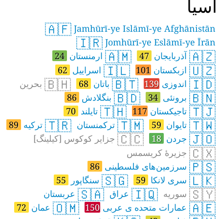
سیا
🇦🇫
Jamhūrī-ye Islāmī-ye Afghānistān
🇮🇷
Jomhūrī-ye Eslāmī-ye Īrān
🇦🇲
🇦🇿
آذربایجان
47
ارمنستان
24
🇮🇱
🇺🇿
ازبکستان
101
اسراییل
62
🇧🇭
🇧🇹
🇮🇩
اندوزی
139
باتان
68
بحرین
🇧🇩
🇧🇳
برونئی
34
بنگلادش
86
🇹🇭
🇹🇯
تاجیکستان
117
تایلند
70
🇹🇷
🇹🇲
🇹🇼
تایوان
59
ترکمنستان
ترکیه
89
🇨🇨
🇯🇴
جردن
18
جزایر کوکوس [کیلینگ]
🇨🇽
جزیرهٔ کریسمس
🇵🇸
سرزمین‌های فلسطینی
86
🇸🇬
🇱🇰
سری لانکا
59
سنگاپور
55
🇸🇦
🇮🇶
🇸🇾
سوریه
عراق
عربستان
🇴🇲
🇦🇪
عمارات متحده ی عربی
150
عمان
72