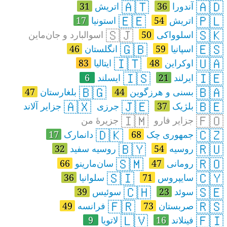
🇦🇹
🇦🇩
آندورا
36
اتريش
31
🇪🇪
🇵🇱
اتریش
54
استونیا
17
🇸🇯
🇸🇰
اسلوواکی
50
اسوالبارد و جان‌ماین
🇬🇧
🇪🇸
اسپانیا
59
انگلستان
46
🇮🇹
🇺🇦
اوکراین
48
ایتالیا
83
🇮🇸
🇮🇪
ایرلند
21
ایسلند
6
🇧🇬
🇧🇦
بسنی و هرزگوین
44
بلغارستان
47
🇦🇽
🇯🇪
🇧🇪
بلژیک
37
جرزی
جزایر آلاند
🇮🇲
🇫🇴
جزایر فارو
جزیرهٔ من
🇩🇰
🇨🇿
جمهوری چک
68
دانمارک
17
🇧🇾
🇷🇺
روسیه
54
روسیه‌ سفید
32
🇸🇲
🇷🇴
رومانی
47
سان‌مارینو
66
🇸🇮
🇨🇾
سایپروس
71
سلوانیا
36
🇨🇭
🇸🇪
سوئد
23
سوئیس
39
🇫🇷
🇷🇸
صربستان
73
فرانسه
49
🇱🇻
🇫🇮
فینلاند
16
لاتویا
9