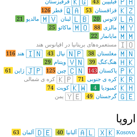
🇰🇬
🇵🇭
فیلیپین
43
قرقیزستان
🇶🇦
🇰🇿
قزاقستان
53
قطر
126
🇲🇻
🇱🇧
🇱🇦
لائوس
20
لبنان
مالدیو
21
🇲🇴
🇲🇾
مالزی
88
ماکائو
25
🇲🇲
مایانمار
22
🇮🇴
مستعمره‌های بریتانیا در اقیانوس هند
🇮🇳
🇳🇵
🇲🇳
مغلستان
38
نپال
43
هند
116
🇻🇳
🇭🇰
هنگ‌کنگ
39
ویتنام
29
🇯🇵
🇨🇳
🇵🇰
پاکستان
143
چین
125
ژاپن
61
🇰🇵
🇰🇷
کره ی جنوبی
71
کره ی شمالی
🇰🇼
🇰🇭
کمبودیا
4
کویت
74
🇾🇪
🇬🇪
گرجستان
49
یمن
روپا
🇩🇪
🇦🇱
🇽🇰
Kosovo
آلبانیا
40
آلمان
63