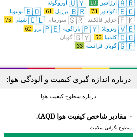
🇺🇾
🇦🇷
آرژانتین
10
اوروگوئه
🇧🇴
🇧🇷
🇪🇨
اکوادور
73
برزیل
61
بولیویا
🇨🇱
🇸🇷
🇫🇰
جزایر فالکلند
سورینام
شیلی
75
🇵🇪
🇵🇾
🇻🇪
ونزوئلا
پاراگویه
پرو
62
🇬🇾
🇨🇴
کلمبیا
50
گویان
🇬🇫
گویان فرانسه
33
درباره اندازه گیری کیفیت و آلودگی هوا:
درباره سطوح کیفیت هوا
-
مقادیر شاخص کیفیت هوا (AQI).
سطوح نگرانی سلامت