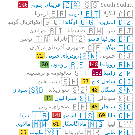
🇿🇦
🇸🇸
South Sudan
آفریقای جنوبی
146
🇪🇷
🇪🇹
🇦🇴
آنگولا
اتیوپی
اریتریا
🇬🇶
🇺🇬
🇩🇿
الجزیره
اوگاندا
ایکواتریال گوینیا
🇧🇮
🇧🇼
🇧🇯
بنین
بوتسوانا
بوراندی
🇹🇳
🇹🇿
🇧🇫
بورکینا فاسو
تانزانیا
تونس
🇨🇫
🇹🇬
توگو
جمهوری آفریقای مرکزی
🇿🇼
🇩🇯
جیبوتی
رودزیای جنوبی
72
🇷🇪
🇷🇼
روواندا
148
ریونیون
20
🇸🇹
🇿🇲
زامبیا
182
سائوتومه و پرینسیپه
🇸🇭
🇨🇮
ساحل عاج
53
سنت هلن
🇸🇩
🇸🇿
🇸🇳
سنگال
48
سوازیلاند
سودان
🇸🇱
🇸🇴
سومالی
سیرا لیون
31
🇪🇭
🇸🇨
سیچلز
45
صحرای غربی
🇱🇷
🇱🇸
🇬🇭
قانا
69
لسوتو
141
لیبریا
🇲🇼
🇲🇬
🇱🇾
لیبیا
ماداگاسکار
61
مالاوی
🇾🇹
🇲🇷
🇲🇱
مالی
ماوریتانیا
مایوت
65