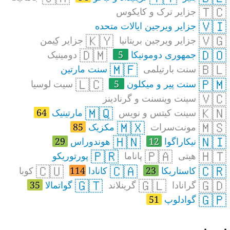
🇹🇨
جزایر ترک و کایکوس
🇻🇮
جزایر ویرجین ایالات متحده
🇰🇾
🇻🇬
جزایر ویرجین بریتانیا
جزایر کِیمن
🇩🇲
🇩🇴
جمهوری دومونیکا
5
دومینیک
🇲🇫
🇧🇱
سنت بارتیلمی
سنت مارتین
🇱🇨
🇵🇲
سنت پیر و میکلون
5
سیت لوسیا
🇻🇨
سینت وینسنت و گرنادینز
🇲🇶
🇰🇳
سینت کیتس و نویس
مارتینیک
64
🇲🇽
🇲🇸
مونت‌سرات
مکزیک
85
🇭🇳
🇳🇮
نیکاراگوا
12
هوندوراس
29
🇵🇷
🇵🇦
🇭🇹
هیتی
پاناما
پورتوریکو
🇨🇺
🇨🇦
🇨🇷
کاستاریکا
23
کانادا
114
کوبا
🇬🇹
🇬🇱
🇬🇩
گرانادا
گرینلاند
گواتمالا
35
🇬🇵
گوادلوپ
51