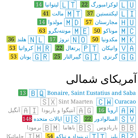
🇱🇹
🇱🇺
لوکزامبورگ
22
لیتوانیا
14
🇲🇹
🇱🇮
لیکتنستین
37
مالت
41
🇲🇩
🇭🇺
مجارستان
57
مولدوا
14
🇲🇪
🇲🇨
موناکو
50
مونته‌نگرو
63
🇳🇱
🇳🇴
🇲🇰
مکدونیا
50
نروژ
17
هلند
36
🇭🇷
🇵🇹
🇻🇦
واتیکان
پرتغال
22
کرواتیا
53
🇬🇷
🇬🇮
🇬🇬
گرنزی
گیبرالتار
25
یونان
53
مریکای شمالی
🇧🇶
13
Bonaire, Saint Eustatius and Saba
🇸🇽
🇨🇼
Sint Maarten
Curacao
🇦🇮
🇦🇬
🇦🇼
آروبا
16
آنتیگوا و باربودا
آنگیل
🇺🇸
🇸🇻
السالوادور
22
ایالات متحده
148
🇧🇲
🇧🇸
🇧🇧
باربادوس
باهاما
برمودا
🇯🇲
🇹🇹
🇧🇿
بلیز
ترینیداد و تباکو
54
جامائیکا