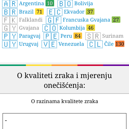
🇦🇷
🇧🇴
Argentina
10
Bolivija
🇧🇷
🇪🇨
Brazil
71
Ekvador
37
🇫🇰
🇬🇫
Falklandi
Francuska Gvajana
27
🇬🇾
🇨🇴
Gvajana
Kolumbija
46
🇵🇾
🇵🇪
🇸🇷
Paragvaj
Peru
84
Surinam
🇺🇾
🇻🇪
🇨🇱
Urugvaj
Venezuela
Čile
130
O kvaliteti zraka i mjerenju
onečišćenja:
O razinama kvalitete zraka
-