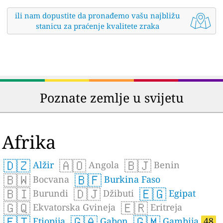
ili nam dopustite da pronađemo vašu najbližu
stanicu za praćenje kvalitete zraka
Poznate zemlje u svijetu
Afrika
🇩🇿
🇦🇴
🇧🇯
Alžir
Angola
Benin
🇧🇼
🇧🇫
Bocvana
Burkina Faso
🇧🇮
🇩🇯
🇪🇬
Burundi
Džibuti
Egipat
🇬🇶
🇪🇷
Ekvatorska Gvineja
Eritreja
🇪🇹
🇬🇦
🇬🇲
Etiopija
Gabon
Gambija
48