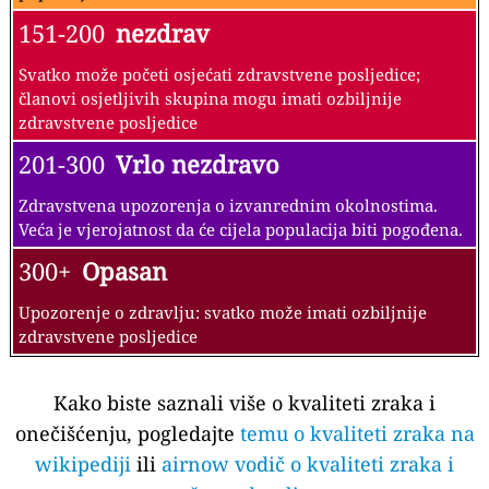
151-200
nezdrav
Svatko može početi osjećati zdravstvene posljedice;
članovi osjetljivih skupina mogu imati ozbiljnije
zdravstvene posljedice
201-300
Vrlo nezdravo
Zdravstvena upozorenja o izvanrednim okolnostima.
Veća je vjerojatnost da će cijela populacija biti pogođena.
300+
Opasan
Upozorenje o zdravlju: svatko može imati ozbiljnije
zdravstvene posljedice
Kako biste saznali više o kvaliteti zraka i
onečišćenju, pogledajte
temu o kvaliteti zraka na
wikipediji
ili
airnow vodič o kvaliteti zraka i