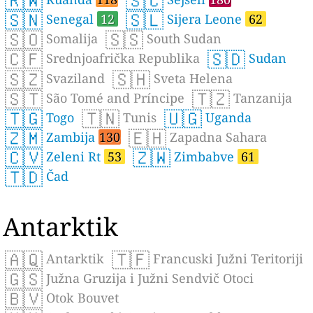
🇷🇼
🇸🇨
🇸🇳
🇸🇱
Senegal
12
Sijera Leone
62
🇸🇴
🇸🇸
Somalija
South Sudan
🇨🇫
🇸🇩
Srednjoafrička Republika
Sudan
🇸🇿
🇸🇭
Svaziland
Sveta Helena
🇸🇹
🇹🇿
São Tomé and Príncipe
Tanzanija
🇹🇬
🇹🇳
🇺🇬
Togo
Tunis
Uganda
🇿🇲
🇪🇭
Zambija
130
Zapadna Sahara
🇨🇻
🇿🇼
Zeleni Rt
53
Zimbabve
61
🇹🇩
Čad
Antarktik
🇦🇶
🇹🇫
Antarktik
Francuski Južni Teritoriji
🇬🇸
Južna Gruzija i Južni Sendvič Otoci
🇧🇻
Otok Bouvet