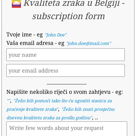
Kvaliteta zraka u Belgiji
-
subscription form
Tvoje ime
- eg
"John Doe"
Vaša email adresa
- eg
"john.doe@mail.com"
Napišite nekoliko riječi o svom zahtjevu
- eg:
,
""
"
Želio bih pomoći tako što ću ugostiti stanicu za
,
praćenje kvalitete zraka
"
"
Želio bih znati prosječnu
, ..
dnevnu kvalitetu zraka za prošlu godinu
"