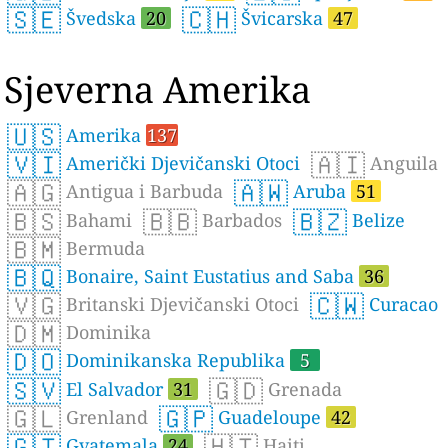
🇸🇪
🇨🇭
Švedska
20
Švicarska
47
Sjeverna Amerika
🇺🇸
Amerika
137
🇻🇮
🇦🇮
Američki Djevičanski Otoci
Anguila
🇦🇬
🇦🇼
Antigua i Barbuda
Aruba
51
🇧🇸
🇧🇧
🇧🇿
Bahami
Barbados
Belize
🇧🇲
Bermuda
🇧🇶
Bonaire, Saint Eustatius and Saba
36
🇻🇬
🇨🇼
Britanski Djevičanski Otoci
Curacao
🇩🇲
Dominika
🇩🇴
Dominikanska Republika
5
🇸🇻
🇬🇩
El Salvador
31
Grenada
🇬🇱
🇬🇵
Grenland
Guadeloupe
42
🇬🇹
🇭🇹
Gvatemala
24
Haiti