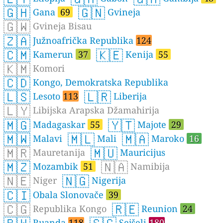
🇬🇭
🇬🇳
Gana
69
Gvineja
🇬🇼
Gvineja Bisau
🇿🇦
Južnoafrička Republika
124
🇨🇲
🇰🇪
Kamerun
37
Kenija
55
🇰🇲
Komori
🇨🇩
Kongo, Demokratska Republika
🇱🇸
🇱🇷
Lesoto
113
Liberija
🇱🇾
Libijska Arapska Džamahirija
🇲🇬
🇾🇹
Madagaskar
55
Majote
29
🇲🇼
🇲🇱
🇲🇦
Malavi
Mali
Maroko
16
🇲🇷
🇲🇺
Mauretanija
Mauricijus
🇲🇿
🇳🇦
Mozambik
51
Namibija
🇳🇪
🇳🇬
Niger
Nigerija
🇨🇮
Obala Slonovače
39
🇨🇬
🇷🇪
Republika Kongo
Reunion
24
Ruanda
118
Sejšeli
180