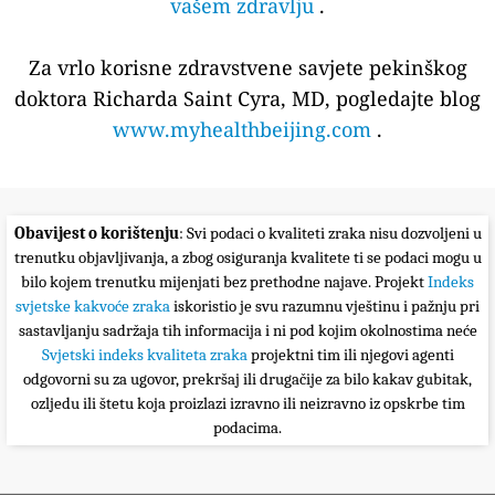
vašem zdravlju
.
Za vrlo korisne zdravstvene savjete pekinškog
doktora Richarda Saint Cyra, MD, pogledajte blog
www.myhealthbeijing.com
.
Obavijest o korištenju
: Svi podaci o kvaliteti zraka nisu dozvoljeni u
trenutku objavljivanja, a zbog osiguranja kvalitete ti se podaci mogu u
bilo kojem trenutku mijenjati bez prethodne najave. Projekt
Indeks
svjetske kakvoće zraka
iskoristio je svu razumnu vještinu i pažnju pri
sastavljanju sadržaja tih informacija i ni pod kojim okolnostima neće
Svjetski indeks kvaliteta zraka
projektni tim ili njegovi agenti
odgovorni su za ugovor, prekršaj ili drugačije za bilo kakav gubitak,
ozljedu ili štetu koja proizlazi izravno ili neizravno iz opskrbe tim
podacima.