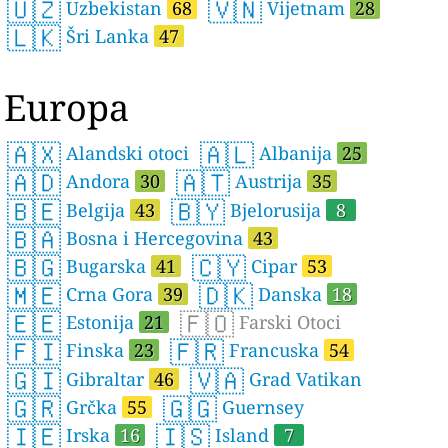
🇺🇿
🇻🇳
Uzbekistan
68
Vijetnam
28
🇱🇰
Šri Lanka
47
Europa
🇦🇽
🇦🇱
Alandski otoci
Albanija
25
🇦🇩
🇦🇹
Andora
30
Austrija
35
🇧🇪
🇧🇾
Belgija
43
Bjelorusija
8
🇧🇦
Bosna i Hercegovina
43
🇧🇬
🇨🇾
Bugarska
41
Cipar
53
🇲🇪
🇩🇰
Crna Gora
39
Danska
18
🇪🇪
🇫🇴
Estonija
21
Farski Otoci
🇫🇮
🇫🇷
Finska
23
Francuska
54
🇬🇮
🇻🇦
Gibraltar
46
Grad Vatikan
🇬🇷
🇬🇬
Grčka
55
Guernsey
🇮🇪
🇮🇸
Irska
16
Island
7