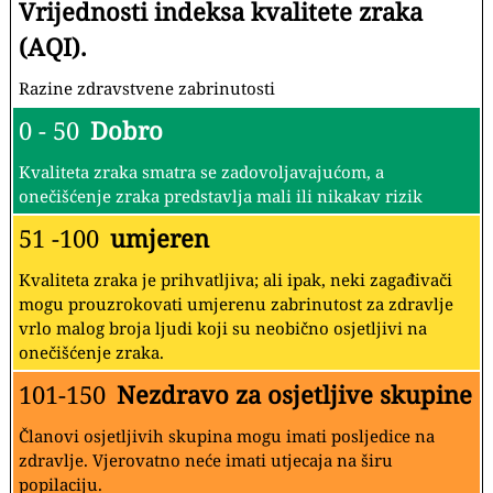
Vrijednosti indeksa kvalitete zraka
(AQI).
Razine zdravstvene zabrinutosti
0 - 50
Dobro
Kvaliteta zraka smatra se zadovoljavajućom, a
onečišćenje zraka predstavlja mali ili nikakav rizik
51 -100
umjeren
Kvaliteta zraka je prihvatljiva; ali ipak, neki zagađivači
mogu prouzrokovati umjerenu zabrinutost za zdravlje
vrlo malog broja ljudi koji su neobično osjetljivi na
onečišćenje zraka.
101-150
Nezdravo za osjetljive skupine
Članovi osjetljivih skupina mogu imati posljedice na
zdravlje. Vjerovatno neće imati utjecaja na širu
popilaciju.