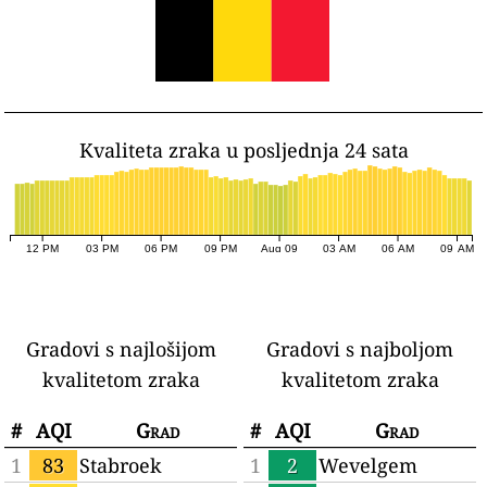
Kvaliteta zraka u posljednja 24 sata
12 PM
03 PM
06 PM
09 PM
Aug 09
03 AM
06 AM
09 AM
Gradovi s najlošijom
Gradovi s najboljom
kvalitetom zraka
kvalitetom zraka
#
AQI
Grad
#
AQI
Grad
1
83
Stabroek
1
2
Wevelgem