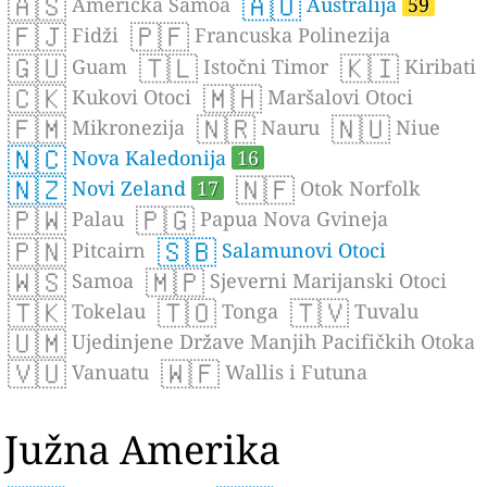
🇦🇸
🇦🇺
Američka Samoa
Australija
59
🇫🇯
🇵🇫
Fidži
Francuska Polinezija
🇬🇺
🇹🇱
🇰🇮
Guam
Istočni Timor
Kiribati
🇨🇰
🇲🇭
Kukovi Otoci
Maršalovi Otoci
🇫🇲
🇳🇷
🇳🇺
Mikronezija
Nauru
Niue
🇳🇨
Nova Kaledonija
16
🇳🇿
🇳🇫
Novi Zeland
17
Otok Norfolk
🇵🇼
🇵🇬
Palau
Papua Nova Gvineja
🇵🇳
🇸🇧
Pitcairn
Salamunovi Otoci
🇼🇸
🇲🇵
Samoa
Sjeverni Marijanski Otoci
🇹🇰
🇹🇴
🇹🇻
Tokelau
Tonga
Tuvalu
🇺🇲
Ujedinjene Države Manjih Pacifičkih Otoka
🇻🇺
🇼🇫
Vanuatu
Wallis i Futuna
Južna Amerika