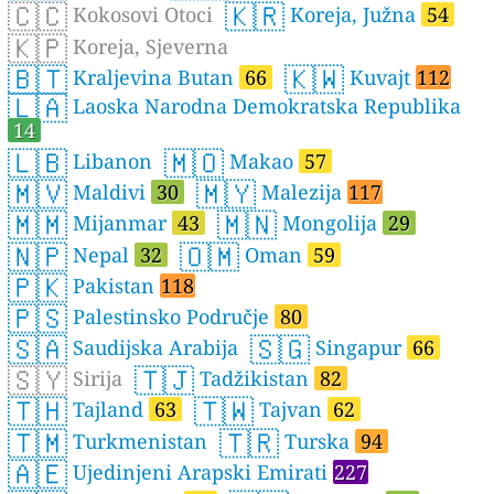
🇨🇨
🇰🇷
Kokosovi Otoci
Koreja, Južna
54
🇰🇵
Koreja, Sjeverna
🇧🇹
🇰🇼
Kraljevina Butan
66
Kuvajt
112
🇱🇦
Laoska Narodna Demokratska Republika
14
🇱🇧
🇲🇴
Libanon
Makao
57
🇲🇻
🇲🇾
Maldivi
30
Malezija
117
🇲🇲
🇲🇳
Mijanmar
43
Mongolija
29
🇳🇵
🇴🇲
Nepal
32
Oman
59
🇵🇰
Pakistan
118
🇵🇸
Palestinsko Područje
80
🇸🇦
🇸🇬
Saudijska Arabija
Singapur
66
🇸🇾
🇹🇯
Sirija
Tadžikistan
82
🇹🇭
🇹🇼
Tajland
63
Tajvan
62
🇹🇲
🇹🇷
Turkmenistan
Turska
94
🇦🇪
Ujedinjeni Arapski Emirati
227