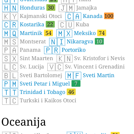
🇭🇳
🇯🇲
Honduras
30
Jamajka
🇰🇾
🇨🇦
Kajmanski Otoci
Kanada
100
🇨🇷
🇨🇺
Kostarika
22
Kuba
🇲🇶
🇲🇽
Martinik
54
Meksiko
74
🇲🇸
🇳🇮
Montserat
Nikaragva
10
🇵🇦
🇵🇷
Panama
Portoriko
🇸🇽
🇰🇳
Sint Maarten
Sv. Kristofor i Nevis
🇱🇨
🇻🇨
Sv. Lucija
Sv. Vincent i Grenadini
🇧🇱
🇲🇫
Sveti Bartolomej
Sveti Martin
🇵🇲
Sveti Petar i Miguel
7
🇹🇹
Trinidad i Tobago
46
🇹🇨
Turkski i Kaikos Otoci
Oceanija