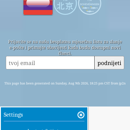
Prijavite se na našu besplatnu mjesečnu listu za slanje
e-pošte i primajte obavijesti kada budu dostupni novi
članci.
podnijeti
This page has been generated on Sunday, Aug 9th 2026, 18:25 pm CST from jp2n
Settings