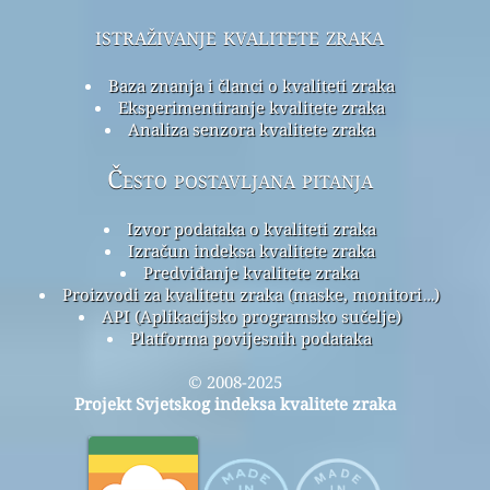
istraživanje kvalitete zraka
Baza znanja i članci o kvaliteti zraka
Eksperimentiranje kvalitete zraka
Analiza senzora kvalitete zraka
Često postavljana pitanja
Izvor podataka o kvaliteti zraka
Izračun indeksa kvalitete zraka
Predviđanje kvalitete zraka
Proizvodi za kvalitetu zraka (maske, monitori…)
API (Aplikacijsko programsko sučelje)
Platforma povijesnih podataka
© 2008-2025
Projekt Svjetskog indeksa kvalitete zraka