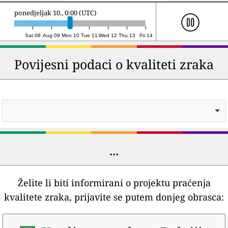
ponedjeljak 10., 22:00 (UTC)
46
13
Temse
46
7
Sint-Katelijne-
Waver
47
13
Haaltert
47
7
Kortrijk
Sat 08
Aug 09
Mon 10
Tue 11
Wed 12
Thu 13
Fri 14
48
12
Maaseik
48
8
Tessenderlo
Povijesni podaci o kvaliteti zraka
49
12
Lille
49
8
Bilzen
50
11
Ans
50
8
Brasschaat
...
Želite li biti informirani o projektu praćenja
kvalitete zraka, prijavite se putem donjeg obrasca: