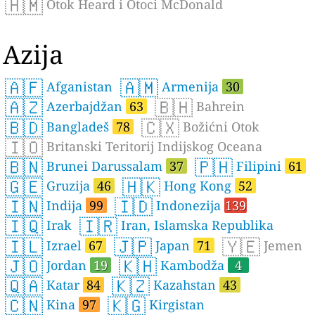
🇭🇲
Otok Heard i Otoci McDonald
Azija
🇦🇫
🇦🇲
Afganistan
Armenija
30
🇦🇿
🇧🇭
Azerbajdžan
63
Bahrein
🇧🇩
🇨🇽
Bangladeš
78
Božićni Otok
🇮🇴
Britanski Teritorij Indijskog Oceana
🇧🇳
🇵🇭
Brunei Darussalam
37
Filipini
61
🇬🇪
🇭🇰
Gruzija
46
Hong Kong
52
🇮🇳
🇮🇩
Indija
99
Indonezija
139
🇮🇶
🇮🇷
Irak
Iran, Islamska Republika
🇮🇱
🇯🇵
🇾🇪
Izrael
67
Japan
71
Jemen
🇯🇴
🇰🇭
Jordan
19
Kambodža
4
🇶🇦
🇰🇿
Katar
84
Kazahstan
43
🇨🇳
🇰🇬
Kina
97
Kirgistan