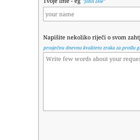
Tvoje ime
- eg
"John Doe"
Napišite nekoliko riječi o svom zaht
prosječnu dnevnu kvalitetu zraka za prošlu 