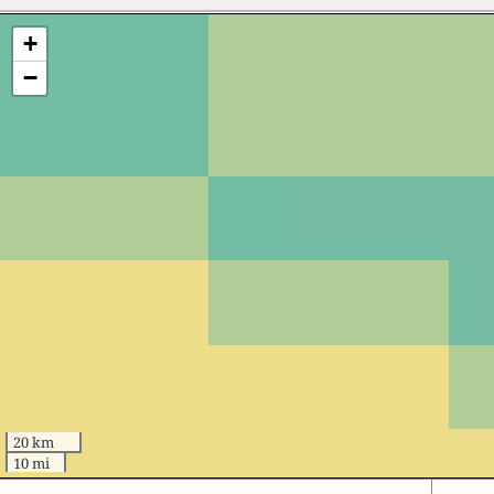
+
−
20 km
10 mi