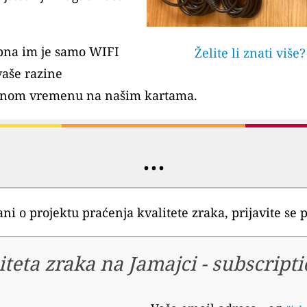
rebna im je samo WIFI
Želite li znati više
vaše razine
arnom vremenu na našim kartama.
...
rani o projektu praćenja kvalitete zraka, prijavite s
iteta zraka na Jamajci
-
subscript