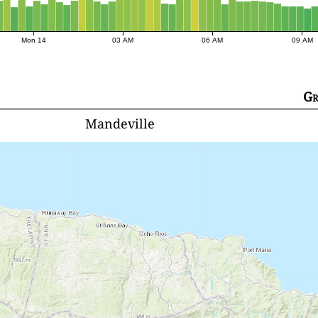
Mon 14
03 AM
06 AM
09 AM
Gr
Mandeville