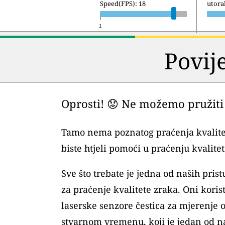
Speed(FPS): 18
srijed
1
Povij
Oprosti! 😟 Ne možemo pružiti 
Tamo nema poznatog praćenja kvalite
biste htjeli pomoći u praćenju kvalitet
Sve što trebate je jedna od naših pri
za praćenje kvalitete zraka. Oni kori
laserske senzore čestica za mjerenje 
stvarnom vremenu, koji je jedan od na