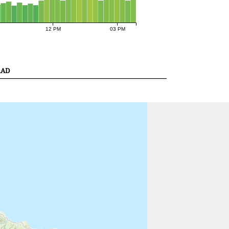
12 PM
03 PM
ad