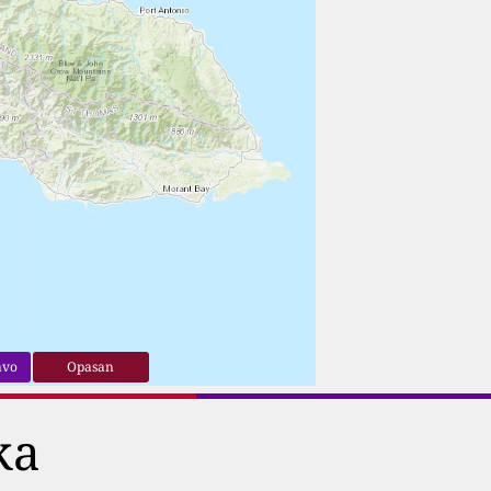
avo
Opasan
ka