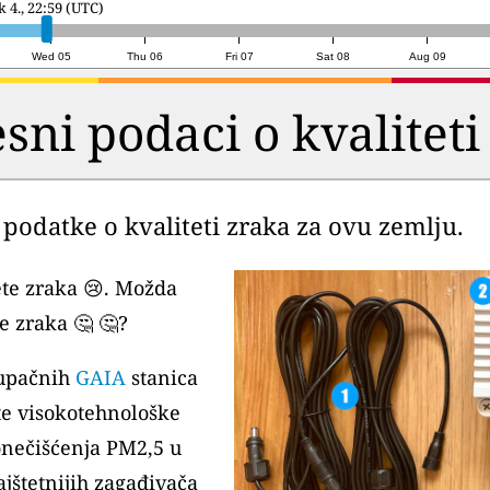
a 5., 21:00 (UTC)
Wed 05
Thu 06
Fri 07
Sat 08
Aug 09
esni podaci o kvaliteti
podatke o kvaliteti zraka za ovu zemlju.
te zraka 😢. Možda
e zraka 🤔 🤔?
stupačnih
GAIA
stanica
ste visokotehnološke
onečišćenja PM2,5 u
jštetnijih zagađivača