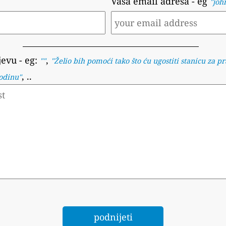
Vaša email adresa
- eg
"joh
jevu
- eg:
,
""
"
Želio bih pomoći tako što ću ugostiti stanicu za pr
, ..
godinu
"