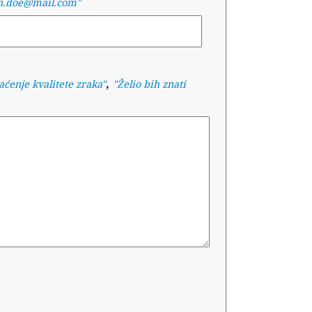
n.doe@mail.com"
,
aćenje kvalitete zraka
"
"
Želio bih znati