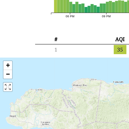
06 PM
09 PM
#
AQI
1
35
+
−