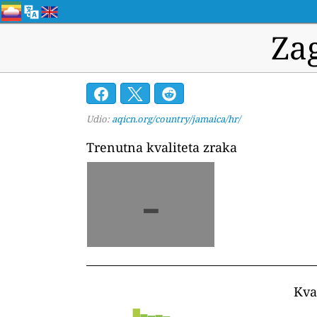
Za
Udio:
aqicn.org/country/jamaica/hr/
Trenutna kvaliteta zraka
-
Kva