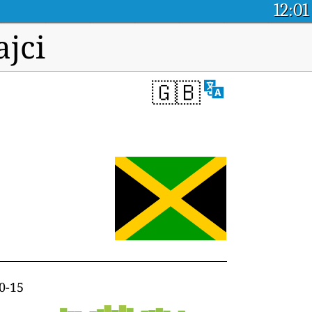
12:01
jci
🇬🇧
0-15