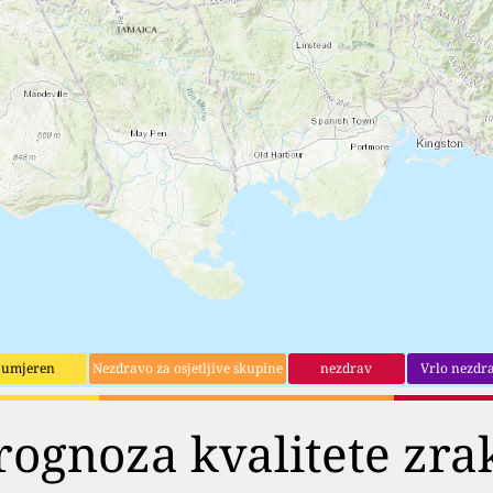
umjeren
Nezdravo za osjetljive skupine
nezdrav
Vrlo nezdr
rognoza kvalitete zra