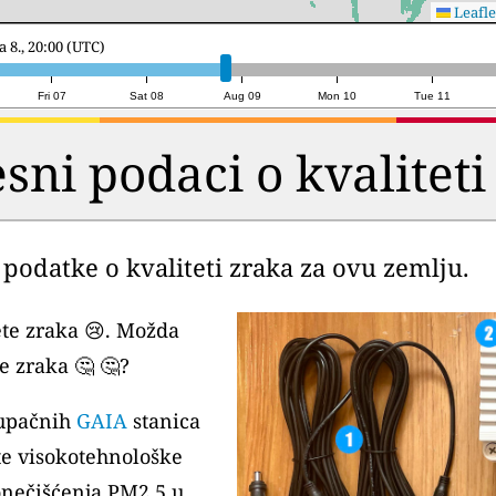
Leafle
ja 9., 17:00 (UTC)
Fri 07
Sat 08
Aug 09
Mon 10
Tue 11
esni podaci o kvaliteti
podatke o kvaliteti zraka za ovu zemlju.
te zraka 😢. Možda
e zraka 🤔 🤔?
stupačnih
GAIA
stanica
ste visokotehnološke
onečišćenja PM2,5 u