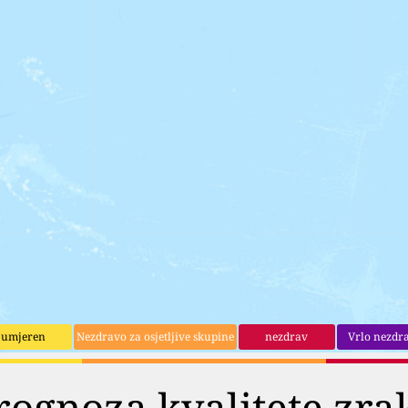
umjeren
Nezdravo za osjetljive skupine
nezdrav
Vrlo nezdr
rognoza kvalitete zra