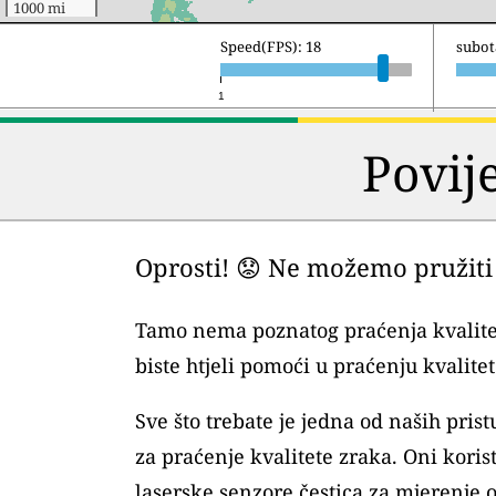
1000 mi
Speed(FPS): 18
nedjel
1
Povij
Oprosti! 😟 Ne možemo pružiti 
Tamo nema poznatog praćenja kvalite
biste htjeli pomoći u praćenju kvalitet
Sve što trebate je jedna od naših pri
za praćenje kvalitete zraka. Oni kori
laserske senzore čestica za mjerenje 