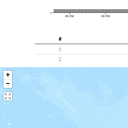
06 PM
09 PM
#
1
2
+
−