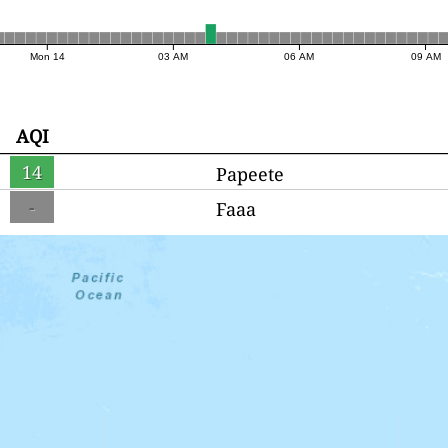
Mon 14
03 AM
06 AM
09 AM
AQI
14
Papeete
-
Faaa