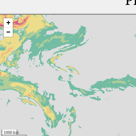
+
−
1000 km