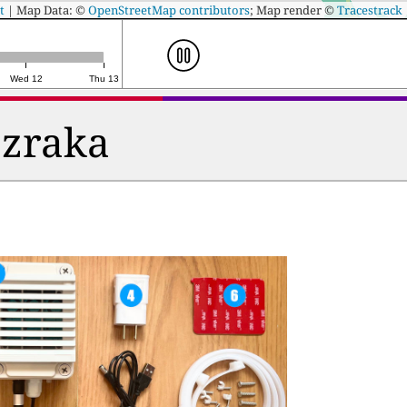
t
|
Map Data: ©
OpenStreetMap contributors
; Map render ©
Tracestrack
Wed 12
Thu 13
 zraka