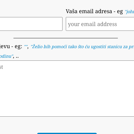
Vaša email adresa
- eg
"joh
jevu
- eg:
,
""
"
Želio bih pomoći tako što ću ugostiti stanicu za pr
, ..
godinu
"