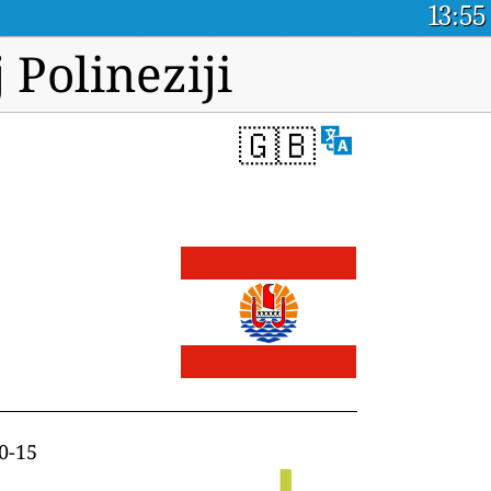
13:55
Polineziji
🇬🇧
0-15