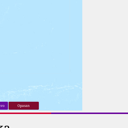
avo
Opasan
ka