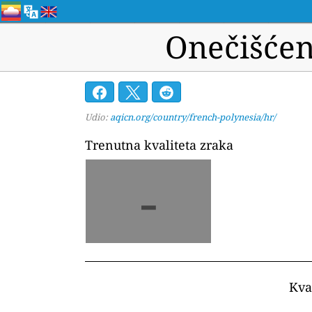
Onečišćen
Udio:
aqicn.org/country/french-polynesia/hr/
Trenutna kvaliteta zraka
-
Kva