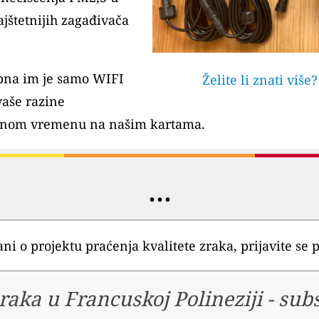
jštetnijih zagađivača
rebna im je samo WIFI
Želite li znati više
vaše razine
arnom vremenu na našim kartama.
...
rani o projektu praćenja kvalitete zraka, prijavite s
raka u Francuskoj Polineziji
-
subs