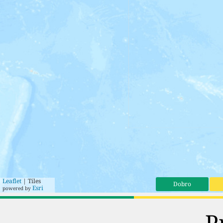
Leaflet
| Tiles
Dobro
Esri
powered by
P