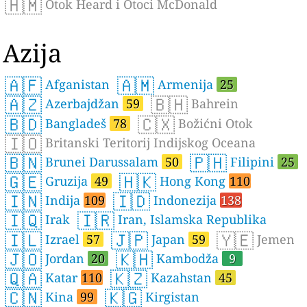
🇭🇲
Otok Heard i Otoci McDonald
Azija
🇦🇫
🇦🇲
Afganistan
Armenija
25
🇦🇿
🇧🇭
Azerbajdžan
59
Bahrein
🇧🇩
🇨🇽
Bangladeš
78
Božićni Otok
🇮🇴
Britanski Teritorij Indijskog Oceana
🇧🇳
🇵🇭
Brunei Darussalam
50
Filipini
25
🇬🇪
🇭🇰
Gruzija
49
Hong Kong
110
🇮🇳
🇮🇩
Indija
109
Indonezija
138
🇮🇶
🇮🇷
Irak
Iran, Islamska Republika
🇮🇱
🇯🇵
🇾🇪
Izrael
57
Japan
59
Jemen
🇯🇴
🇰🇭
Jordan
20
Kambodža
9
🇶🇦
🇰🇿
Katar
110
Kazahstan
45
🇨🇳
🇰🇬
Kina
99
Kirgistan