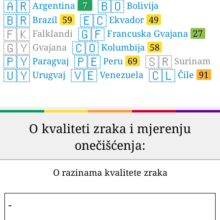
🇦🇷
🇧🇴
Argentina
7
Bolivija
🇧🇷
🇪🇨
Brazil
59
Ekvador
49
🇫🇰
🇬🇫
Falklandi
Francuska Gvajana
27
🇬🇾
🇨🇴
Gvajana
Kolumbija
58
🇵🇾
🇵🇪
🇸🇷
Paragvaj
Peru
69
Surinam
🇺🇾
🇻🇪
🇨🇱
Urugvaj
Venezuela
Čile
91
O kvaliteti zraka i mjerenju
onečišćenja:
O razinama kvalitete zraka
-