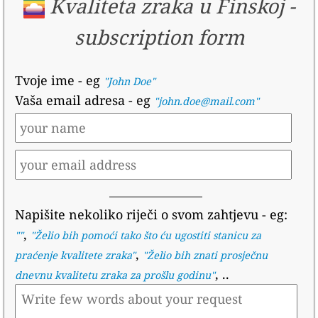
Kvaliteta zraka u Finskoj
-
subscription form
Tvoje ime
- eg
"John Doe"
Vaša email adresa
- eg
"john.doe@mail.com"
Napišite nekoliko riječi o svom zahtjevu
- eg:
,
""
"
Želio bih pomoći tako što ću ugostiti stanicu za
,
praćenje kvalitete zraka
"
"
Želio bih znati prosječnu
, ..
dnevnu kvalitetu zraka za prošlu godinu
"