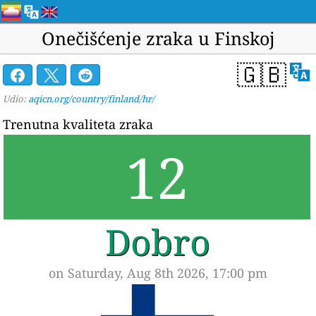
Onečišćenje zraka u Finskoj
🇬🇧
Udio:
aqicn.org/country/finland/hr/
Trenutna kvaliteta zraka
12
Dobro
on Saturday, Aug 8th 2026, 17:00 pm