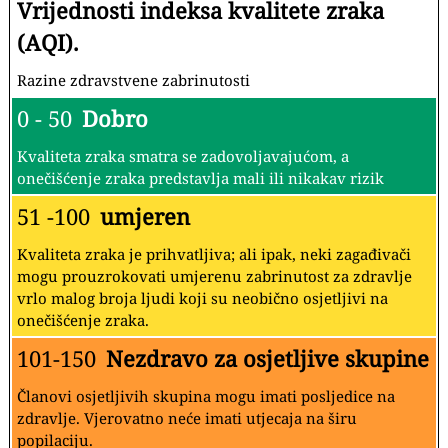
Vrijednosti indeksa kvalitete zraka
(AQI).
Razine zdravstvene zabrinutosti
0 - 50
Dobro
Kvaliteta zraka smatra se zadovoljavajućom, a
onečišćenje zraka predstavlja mali ili nikakav rizik
51 -100
umjeren
Kvaliteta zraka je prihvatljiva; ali ipak, neki zagađivači
mogu prouzrokovati umjerenu zabrinutost za zdravlje
vrlo malog broja ljudi koji su neobično osjetljivi na
onečišćenje zraka.
101-150
Nezdravo za osjetljive skupine
Članovi osjetljivih skupina mogu imati posljedice na
zdravlje. Vjerovatno neće imati utjecaja na širu
popilaciju.