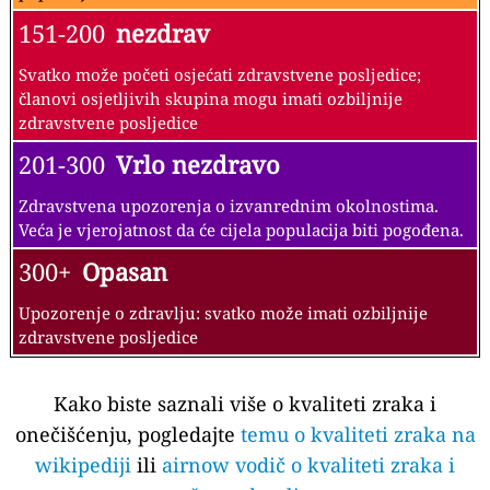
151-200
nezdrav
Svatko može početi osjećati zdravstvene posljedice;
članovi osjetljivih skupina mogu imati ozbiljnije
zdravstvene posljedice
201-300
Vrlo nezdravo
Zdravstvena upozorenja o izvanrednim okolnostima.
Veća je vjerojatnost da će cijela populacija biti pogođena.
300+
Opasan
Upozorenje o zdravlju: svatko može imati ozbiljnije
zdravstvene posljedice
Kako biste saznali više o kvaliteti zraka i
onečišćenju, pogledajte
temu o kvaliteti zraka na
wikipediji
ili
airnow vodič o kvaliteti zraka i