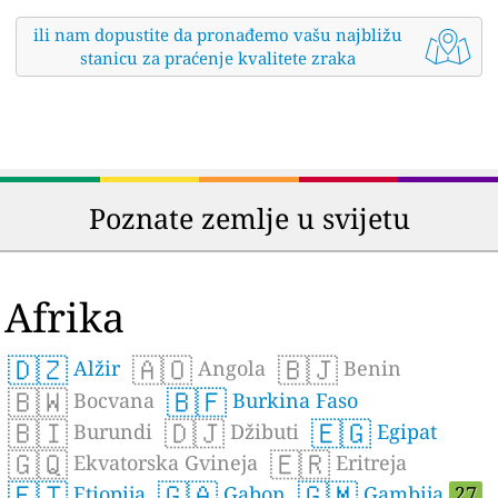
ili nam dopustite da pronađemo vašu najbližu
stanicu za praćenje kvalitete zraka
Poznate zemlje u svijetu
Afrika
🇩🇿
🇦🇴
🇧🇯
Alžir
Angola
Benin
🇧🇼
🇧🇫
Bocvana
Burkina Faso
🇧🇮
🇩🇯
🇪🇬
Burundi
Džibuti
Egipat
🇬🇶
🇪🇷
Ekvatorska Gvineja
Eritreja
🇪🇹
🇬🇦
🇬🇲
Etiopija
Gabon
Gambija
27