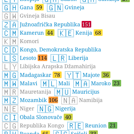
🇬🇭
🇬🇳
Gana
59
Gvineja
🇬🇼
Gvineja Bisau
🇿🇦
Južnoafrička Republika
151
🇨🇲
🇰🇪
Kamerun
44
Kenija
68
🇰🇲
Komori
🇨🇩
Kongo, Demokratska Republika
🇱🇸
🇱🇷
Lesoto
114
Liberija
🇱🇾
Libijska Arapska Džamahirija
🇲🇬
🇾🇹
Madagaskar
78
Majote
36
🇲🇼
🇲🇱
🇲🇦
Malavi
Mali
Maroko
23
🇲🇷
🇲🇺
Mauretanija
Mauricijus
🇲🇿
🇳🇦
Mozambik
106
Namibija
🇳🇪
🇳🇬
Niger
Nigerija
🇨🇮
Obala Slonovače
40
🇨🇬
🇷🇪
Republika Kongo
Reunion
21
Ruanda
65
Sejšeli
33