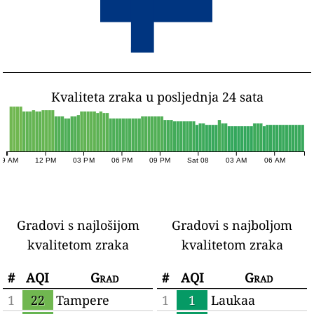
Kvaliteta zraka u posljednja 24 sata
09 AM
12 PM
03 PM
06 PM
09 PM
Sat 08
03 AM
06 AM
Gradovi s najlošijom
Gradovi s najboljom
kvalitetom zraka
kvalitetom zraka
#
AQI
Grad
#
AQI
Grad
1
22
Tampere
1
1
Laukaa