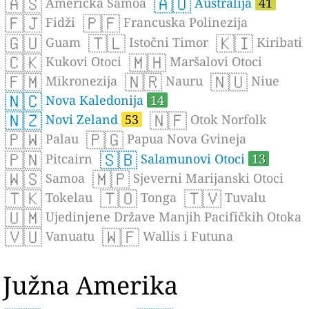
🇦🇸
🇦🇺
Američka Samoa
Australija
41
🇫🇯
🇵🇫
Fidži
Francuska Polinezija
🇬🇺
🇹🇱
🇰🇮
Guam
Istočni Timor
Kiribati
🇨🇰
🇲🇭
Kukovi Otoci
Maršalovi Otoci
🇫🇲
🇳🇷
🇳🇺
Mikronezija
Nauru
Niue
🇳🇨
Nova Kaledonija
14
🇳🇿
🇳🇫
Novi Zeland
53
Otok Norfolk
🇵🇼
🇵🇬
Palau
Papua Nova Gvineja
🇵🇳
🇸🇧
Pitcairn
Salamunovi Otoci
13
🇼🇸
🇲🇵
Samoa
Sjeverni Marijanski Otoci
🇹🇰
🇹🇴
🇹🇻
Tokelau
Tonga
Tuvalu
🇺🇲
Ujedinjene Države Manjih Pacifičkih Otoka
🇻🇺
🇼🇫
Vanuatu
Wallis i Futuna
Južna Amerika