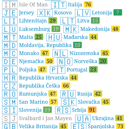
🇮🇲
🇮🇹
Isle Of Man
Italija
76
🇯🇪
🇽🇰
🇱🇻
Jersey
Kosovo
Letonija
7
🇱🇮
🇱🇹
Lihtenštajn
29
Litva
15
🇱🇺
🇲🇰
Luksemburg
19
Makedonija
48
🇲🇹
🇭🇺
Malta
25
Mađarska
44
🇲🇩
Moldavija, Republika
10
🇲🇨
🇳🇱
Monako
47
Nizozemska
45
🇩🇪
🇳🇴
Njemačka
50
Norveška
20
🇵🇱
🇵🇹
Poljska
47
Portugal
23
🇭🇷
Republika Hrvatska
44
🇨🇿
Republika Češka
66
🇷🇴
🇷🇺
Rumunjska
47
Rusija
42
🇸🇲
🇸🇰
San Marino
57
Slovačka
45
🇸🇮
🇷🇸
Slovenija
19
Srbija
91
🇸🇯
🇺🇦
Svalbard i Jan Mayen
Ukrajina
41
🇬🇧
🇪🇸
Velika Britanija
45
Španjolska
73