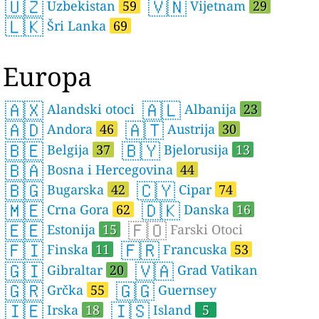
🇺🇿
🇻🇳
Uzbekistan
59
Vijetnam
29
🇱🇰
Šri Lanka
69
Europa
🇦🇽
🇦🇱
Alandski otoci
Albanija
23
🇦🇩
🇦🇹
Andora
46
Austrija
30
🇧🇪
🇧🇾
Belgija
37
Bjelorusija
13
🇧🇦
Bosna i Hercegovina
44
🇧🇬
🇨🇾
Bugarska
42
Cipar
74
🇲🇪
🇩🇰
Crna Gora
62
Danska
16
🇪🇪
🇫🇴
Estonija
15
Farski Otoci
🇫🇮
🇫🇷
Finska
11
Francuska
53
🇬🇮
🇻🇦
Gibraltar
20
Grad Vatikan
🇬🇷
🇬🇬
Grčka
55
Guernsey
🇮🇪
🇮🇸
Irska
18
Island
5