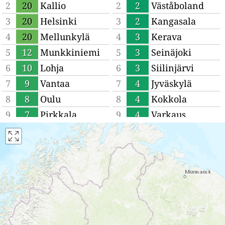
2
20
Kallio
2
2
Väståboland
3
20
Helsinki
3
2
Kangasala
4
20
Mellunkylä
4
3
Kerava
5
12
Munkkiniemi
5
3
Seinäjoki
6
10
Lohja
6
3
Siilinjärvi
7
9
Vantaa
7
4
Jyväskylä
8
8
Oulu
8
4
Kokkola
9
7
Pirkkala
9
4
Varkaus
10
7
Järvenpää
10
4
Pori
11
7
Turku
11
4
Rauma
12
6
Lahti
12
4
Kemi
13
6
Lappeenranta
13
5
Kaarina
14
6
Kouvola
14
5
Hämeenlinna
15
6
Raahe
15
5
Mikkeli
16
5
Kotka
16
5
Kuopio