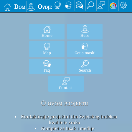
Dom
Ovdje
Home
Here
Map
Get a mask!
Faq
Search
Contact
O ovom projektu
Kontaktirajte projektni tim Svjetskog indeksa
kvalitete zraka
Komplet za tisak i medije