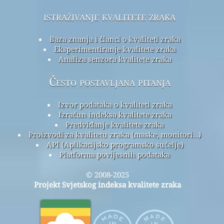
istraživanje kvalitete zraka
Baza znanja i članci o kvaliteti zraka
Eksperimentiranje kvalitete zraka
Analiza senzora kvalitete zraka
Često postavljana pitanja
Izvor podataka o kvaliteti zraka
Izračun indeksa kvalitete zraka
Predviđanje kvalitete zraka
Proizvodi za kvalitetu zraka (maske, monitori…)
API (Aplikacijsko programsko sučelje)
Platforma povijesnih podataka
© 2008-2025
Projekt Svjetskog indeksa kvalitete zraka