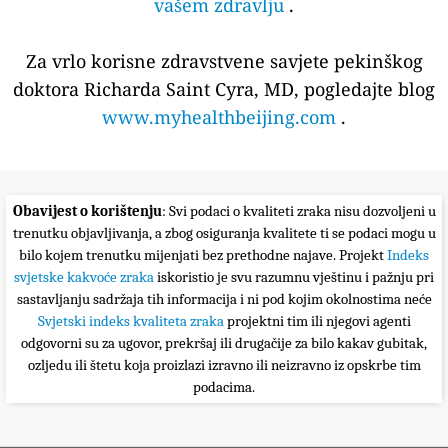
vašem zdravlju
.
Za vrlo korisne zdravstvene savjete pekinškog
doktora Richarda Saint Cyra, MD, pogledajte blog
www.myhealthbeijing.com
.
Obavijest o korištenju
: Svi podaci o kvaliteti zraka nisu dozvoljeni u
trenutku objavljivanja, a zbog osiguranja kvalitete ti se podaci mogu u
bilo kojem trenutku mijenjati bez prethodne najave. Projekt
Indeks
svjetske kakvoće zraka
iskoristio je svu razumnu vještinu i pažnju pri
sastavljanju sadržaja tih informacija i ni pod kojim okolnostima neće
Svjetski indeks kvaliteta zraka
projektni tim ili njegovi agenti
odgovorni su za ugovor, prekršaj ili drugačije za bilo kakav gubitak,
ozljedu ili štetu koja proizlazi izravno ili neizravno iz opskrbe tim
podacima.