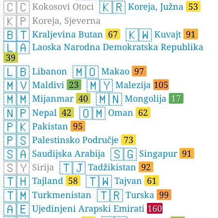
🇨🇨
🇰🇷
Kokosovi Otoci
Koreja, Južna
53
🇰🇵
Koreja, Sjeverna
🇧🇹
🇰🇼
Kraljevina Butan
67
Kuvajt
91
🇱🇦
Laoska Narodna Demokratska Republika
39
🇱🇧
🇲🇴
Libanon
Makao
97
🇲🇻
🇲🇾
Maldivi
23
Malezija
105
🇲🇲
🇲🇳
Mijanmar
40
Mongolija
17
🇳🇵
🇴🇲
Nepal
42
Oman
62
🇵🇰
Pakistan
95
🇵🇸
Palestinsko Područje
73
🇸🇦
🇸🇬
Saudijska Arabija
Singapur
91
🇸🇾
🇹🇯
Sirija
Tadžikistan
92
🇹🇭
🇹🇼
Tajland
58
Tajvan
61
🇹🇲
🇹🇷
Turkmenistan
Turska
99
🇦🇪
Ujedinjeni Arapski Emirati
160