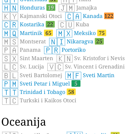
🇭🇳
🇯🇲
Honduras
19
Jamajka
🇰🇾
🇨🇦
Kajmanski Otoci
Kanada
122
🇨🇷
🇨🇺
Kostarika
22
Kuba
🇲🇶
🇲🇽
Martinik
65
Meksiko
75
🇲🇸
🇳🇮
Montserat
Nikaragva
25
🇵🇦
🇵🇷
Panama
Portoriko
🇸🇽
🇰🇳
Sint Maarten
Sv. Kristofor i Nevis
🇱🇨
🇻🇨
Sv. Lucija
Sv. Vincent i Grenadini
🇧🇱
🇲🇫
Sveti Bartolomej
Sveti Martin
🇵🇲
Sveti Petar i Miguel
5
🇹🇹
Trinidad i Tobago
58
🇹🇨
Turkski i Kaikos Otoci
Oceanija