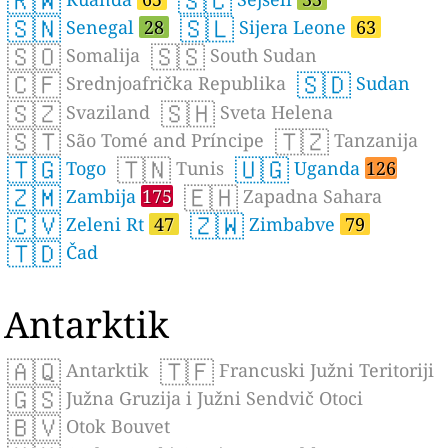
🇷🇼
🇸🇨
🇸🇳
🇸🇱
Senegal
28
Sijera Leone
63
🇸🇴
🇸🇸
Somalija
South Sudan
🇨🇫
🇸🇩
Srednjoafrička Republika
Sudan
🇸🇿
🇸🇭
Svaziland
Sveta Helena
🇸🇹
🇹🇿
São Tomé and Príncipe
Tanzanija
🇹🇬
🇹🇳
🇺🇬
Togo
Tunis
Uganda
126
🇿🇲
🇪🇭
Zambija
175
Zapadna Sahara
🇨🇻
🇿🇼
Zeleni Rt
47
Zimbabve
79
🇹🇩
Čad
Antarktik
🇦🇶
🇹🇫
Antarktik
Francuski Južni Teritoriji
🇬🇸
Južna Gruzija i Južni Sendvič Otoci
🇧🇻
Otok Bouvet