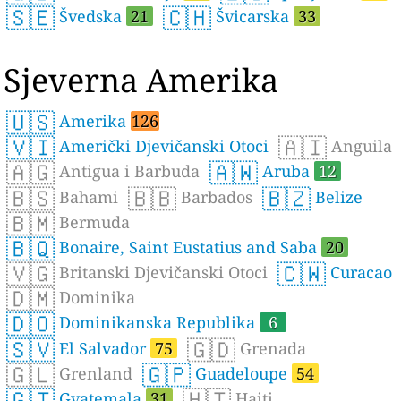
🇸🇪
🇨🇭
Švedska
21
Švicarska
33
Sjeverna Amerika
🇺🇸
Amerika
126
🇻🇮
🇦🇮
Američki Djevičanski Otoci
Anguila
🇦🇬
🇦🇼
Antigua i Barbuda
Aruba
12
🇧🇸
🇧🇧
🇧🇿
Bahami
Barbados
Belize
🇧🇲
Bermuda
🇧🇶
Bonaire, Saint Eustatius and Saba
20
🇻🇬
🇨🇼
Britanski Djevičanski Otoci
Curacao
🇩🇲
Dominika
🇩🇴
Dominikanska Republika
6
🇸🇻
🇬🇩
El Salvador
75
Grenada
🇬🇱
🇬🇵
Grenland
Guadeloupe
54
🇬🇹
🇭🇹
Gvatemala
31
Haiti