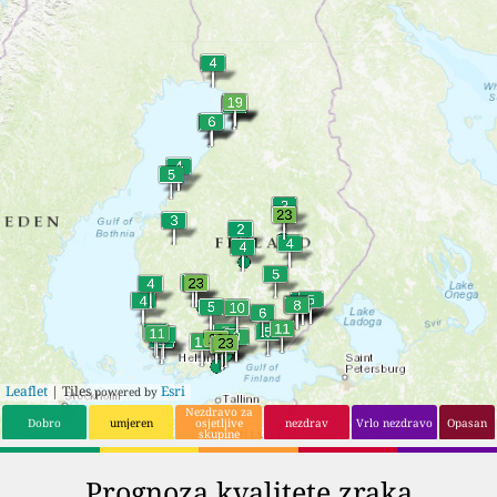
17
5
Raisio
17
5
Imatra
18
5
Jakobstad
Leaflet
| Tiles
Esri
powered by
Nezdravo za
Dobro
umjeren
osjetljive
nezdrav
Vrlo nezdravo
Opasan
skupine
Prognoza kvalitete zraka