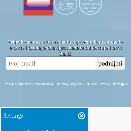
Prijavite se na našu besplatnu mjesečnu listu za slanje
e-pošte i primajte obavijesti kada budu dostupni novi
članci.
podnijeti
This page has been generated on Saturday, Aug 8th 2026, 16:52 pm CST from jp2n
Settings