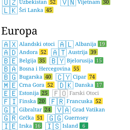
🇺🇿
🇻🇳
Uzbekistan
52
Vijetnam
30
🇱🇰
Šri Lanka
45
Europa
🇦🇽
🇦🇱
Alandski otoci
Albanija
19
🇦🇩
🇦🇹
Andora
52
Austrija
39
🇧🇪
🇧🇾
Belgija
35
Bjelorusija
15
🇧🇦
Bosna i Hercegovina
55
🇧🇬
🇨🇾
Bugarska
40
Cipar
74
🇲🇪
🇩🇰
Crna Gora
52
Danska
17
🇪🇪
🇫🇴
Estonija
25
Farski Otoci
🇫🇮
🇫🇷
Finska
20
Francuska
52
🇬🇮
🇻🇦
Gibraltar
24
Grad Vatikan
🇬🇷
🇬🇬
Grčka
51
Guernsey
🇮🇪
🇮🇸
Irska
16
Island
6