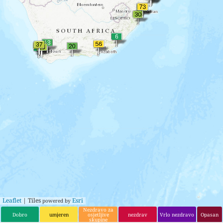
15
62
Lydenburg
15
40
Pretoria
16
61
Standerton
16
44
Cape Town
17
52
Randburg
17
45
Ballito
18
50
Phalaborwa
Leaflet
| Tiles
Esri
powered by
Nezdravo za
Dobro
umjeren
osjetljive
nezdrav
Vrlo nezdravo
Opasan
skupine