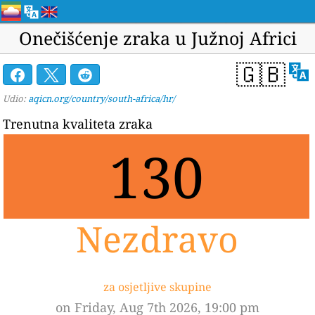
Onečišćenje zraka u Južnoj Africi
🇬🇧
Udio:
aqicn.org/country/south-africa/hr/
Trenutna kvaliteta zraka
130
Nezdravo
za osjetljive skupine
on Friday, Aug 7th 2026, 19:00 pm