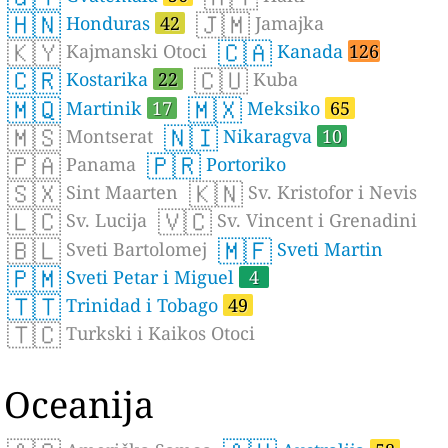
🇭🇳
🇯🇲
Honduras
42
Jamajka
🇰🇾
🇨🇦
Kajmanski Otoci
Kanada
126
🇨🇷
🇨🇺
Kostarika
22
Kuba
🇲🇶
🇲🇽
Martinik
17
Meksiko
65
🇲🇸
🇳🇮
Montserat
Nikaragva
10
🇵🇦
🇵🇷
Panama
Portoriko
🇸🇽
🇰🇳
Sint Maarten
Sv. Kristofor i Nevis
🇱🇨
🇻🇨
Sv. Lucija
Sv. Vincent i Grenadini
🇧🇱
🇲🇫
Sveti Bartolomej
Sveti Martin
🇵🇲
Sveti Petar i Miguel
4
🇹🇹
Trinidad i Tobago
49
🇹🇨
Turkski i Kaikos Otoci
Oceanija