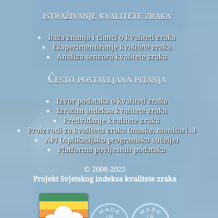
istraživanje kvalitete zraka
Baza znanja i članci o kvaliteti zraka
Eksperimentiranje kvalitete zraka
Analiza senzora kvalitete zraka
Često postavljana pitanja
Izvor podataka o kvaliteti zraka
Izračun indeksa kvalitete zraka
Predviđanje kvalitete zraka
Proizvodi za kvalitetu zraka (maske, monitori…)
API (Aplikacijsko programsko sučelje)
Platforma povijesnih podataka
© 2008-2025
Projekt Svjetskog indeksa kvalitete zraka