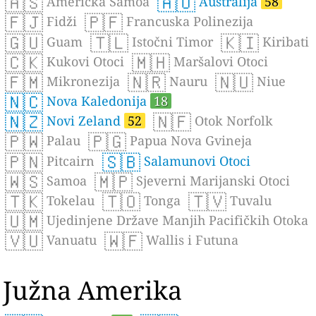
🇦🇸
🇦🇺
Američka Samoa
Australija
58
🇫🇯
🇵🇫
Fidži
Francuska Polinezija
🇬🇺
🇹🇱
🇰🇮
Guam
Istočni Timor
Kiribati
🇨🇰
🇲🇭
Kukovi Otoci
Maršalovi Otoci
🇫🇲
🇳🇷
🇳🇺
Mikronezija
Nauru
Niue
🇳🇨
Nova Kaledonija
18
🇳🇿
🇳🇫
Novi Zeland
52
Otok Norfolk
🇵🇼
🇵🇬
Palau
Papua Nova Gvineja
🇵🇳
🇸🇧
Pitcairn
Salamunovi Otoci
🇼🇸
🇲🇵
Samoa
Sjeverni Marijanski Otoci
🇹🇰
🇹🇴
🇹🇻
Tokelau
Tonga
Tuvalu
🇺🇲
Ujedinjene Države Manjih Pacifičkih Otoka
🇻🇺
🇼🇫
Vanuatu
Wallis i Futuna
Južna Amerika