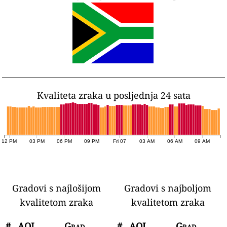
Kvaliteta zraka u posljednja 24 sata
12 PM
03 PM
06 PM
09 PM
Fri 07
03 AM
06 AM
09 AM
Gradovi s najlošijom
Gradovi s najboljom
kvalitetom zraka
kvalitetom zraka
#
AQI
Grad
#
AQI
Grad