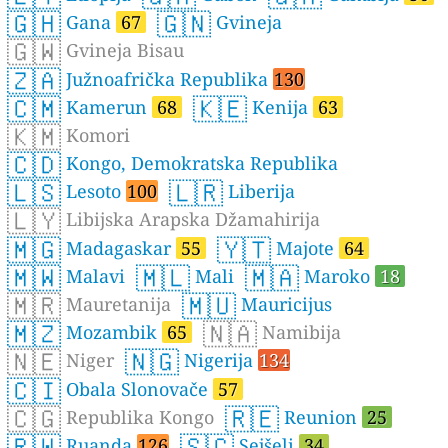
🇬🇭
🇬🇳
Gana
67
Gvineja
🇬🇼
Gvineja Bisau
🇿🇦
Južnoafrička Republika
130
🇨🇲
🇰🇪
Kamerun
68
Kenija
63
🇰🇲
Komori
🇨🇩
Kongo, Demokratska Republika
🇱🇸
🇱🇷
Lesoto
100
Liberija
🇱🇾
Libijska Arapska Džamahirija
🇲🇬
🇾🇹
Madagaskar
55
Majote
64
🇲🇼
🇲🇱
🇲🇦
Malavi
Mali
Maroko
18
🇲🇷
🇲🇺
Mauretanija
Mauricijus
🇲🇿
🇳🇦
Mozambik
65
Namibija
🇳🇪
🇳🇬
Niger
Nigerija
134
🇨🇮
Obala Slonovače
57
🇨🇬
🇷🇪
Republika Kongo
Reunion
25
🇷🇼
🇸🇨
Ruanda
126
Sejšeli
34