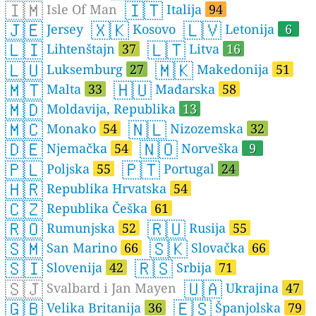
🇮🇲
🇮🇹
Isle Of Man
Italija
94
🇯🇪
🇽🇰
🇱🇻
Jersey
Kosovo
Letonija
6
🇱🇮
🇱🇹
Lihtenštajn
37
Litva
16
🇱🇺
🇲🇰
Luksemburg
27
Makedonija
51
🇲🇹
🇭🇺
Malta
33
Mađarska
58
🇲🇩
Moldavija, Republika
13
🇲🇨
🇳🇱
Monako
54
Nizozemska
32
🇩🇪
🇳🇴
Njemačka
54
Norveška
9
🇵🇱
🇵🇹
Poljska
55
Portugal
24
🇭🇷
Republika Hrvatska
54
🇨🇿
Republika Češka
61
🇷🇴
🇷🇺
Rumunjska
52
Rusija
55
🇸🇲
🇸🇰
San Marino
66
Slovačka
66
🇸🇮
🇷🇸
Slovenija
42
Srbija
71
🇸🇯
🇺🇦
Svalbard i Jan Mayen
Ukrajina
47
🇬🇧
🇪🇸
Velika Britanija
36
Španjolska
79