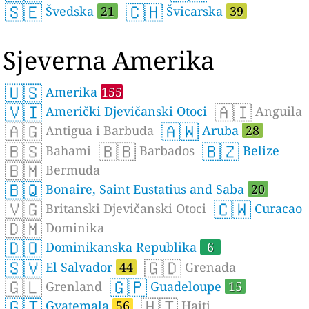
🇸🇪
🇨🇭
Švedska
21
Švicarska
39
Sjeverna Amerika
🇺🇸
Amerika
155
🇻🇮
🇦🇮
Američki Djevičanski Otoci
Anguila
🇦🇬
🇦🇼
Antigua i Barbuda
Aruba
28
🇧🇸
🇧🇧
🇧🇿
Bahami
Barbados
Belize
🇧🇲
Bermuda
🇧🇶
Bonaire, Saint Eustatius and Saba
20
🇻🇬
🇨🇼
Britanski Djevičanski Otoci
Curacao
🇩🇲
Dominika
🇩🇴
Dominikanska Republika
6
🇸🇻
🇬🇩
El Salvador
44
Grenada
🇬🇱
🇬🇵
Grenland
Guadeloupe
15
🇬🇹
🇭🇹
Gvatemala
56
Haiti