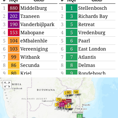
1
880
Middelburg
1
1
Stellenbosch
2
202
Tzaneen
2
3
Richards Bay
3
190
Vanderbijlpark
3
5
Retreat
4
153
Mabopane
4
5
Vredenburg
5
104
eMbalenhle
5
6
Paarl
6
103
Vereeniging
6
6
East London
7
99
Witbank
7
7
Atlantis
8
86
Secunda
8
8
Delmas
9
80
Kriel
9
9
Rondebosch
10
74
Midstream
10
11
eSikhaleni
11
67
Ekangala
11
17
Kraaifontein
12
66
Ermelo
12
18
Worcester
13
65
Durban
13
26
Balfour
14
64
Mokopane
14
33
Port Shepstone