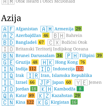
🇭🇲
Otok Heard i Otoci McDonald
Azija
🇦🇫
🇦🇲
Afganistan
Armenija
29
🇦🇿
🇧🇭
Azerbajdžan
46
Bahrein
🇧🇩
🇨🇽
Bangladeš
67
Božićni Otok
🇮🇴
Britanski Teritorij Indijskog Oceana
🇧🇳
🇵🇭
Brunei Darussalam
34
Filipini
39
🇬🇪
🇭🇰
Gruzija
48
Hong Kong
76
🇮🇳
🇮🇩
Indija
112
Indonezija
134
🇮🇶
🇮🇷
Irak
Iran, Islamska Republika
🇮🇱
🇯🇵
🇾🇪
Izrael
66
Japan
60
Jemen
🇯🇴
🇰🇭
Jordan
18
Kambodža
8
🇶🇦
🇰🇿
Katar
89
Kazahstan
29
🇨🇳
🇰🇬
Kina
122
Kirgistan
16