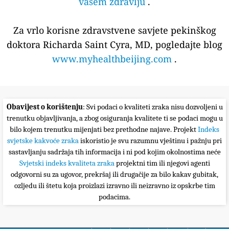
vašem zdravlju
.
Za vrlo korisne zdravstvene savjete pekinškog
doktora Richarda Saint Cyra, MD, pogledajte blog
www.myhealthbeijing.com
.
Obavijest o korištenju
: Svi podaci o kvaliteti zraka nisu dozvoljeni u
trenutku objavljivanja, a zbog osiguranja kvalitete ti se podaci mogu u
bilo kojem trenutku mijenjati bez prethodne najave. Projekt
Indeks
svjetske kakvoće zraka
iskoristio je svu razumnu vještinu i pažnju pri
sastavljanju sadržaja tih informacija i ni pod kojim okolnostima neće
Svjetski indeks kvaliteta zraka
projektni tim ili njegovi agenti
odgovorni su za ugovor, prekršaj ili drugačije za bilo kakav gubitak,
ozljedu ili štetu koja proizlazi izravno ili neizravno iz opskrbe tim
podacima.