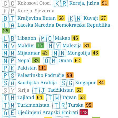
🇨🇨
🇰🇷
Kokosovi Otoci
Koreja, Južna
91
🇰🇵
Koreja, Sjeverna
🇧🇹
🇰🇼
Kraljevina Butan
68
Kuvajt
67
🇱🇦
Laoska Narodna Demokratska Republika
25
🇱🇧
🇲🇴
Libanon
Makao
46
🇲🇻
🇲🇾
Maldivi
17
Malezija
81
🇲🇲
🇲🇳
Mijanmar
43
Mongolija
46
🇳🇵
🇴🇲
Nepal
32
Oman
62
🇵🇰
Pakistan
111
🇵🇸
Palestinsko Područje
98
🇸🇦
🇸🇬
Saudijska Arabija
Singapur
84
🇸🇾
🇹🇯
Sirija
Tadžikistan
63
🇹🇭
🇹🇼
Tajland
64
Tajvan
63
🇹🇲
🇹🇷
Turkmenistan
Turska
95
🇦🇪
Ujedinjeni Arapski Emirati
148