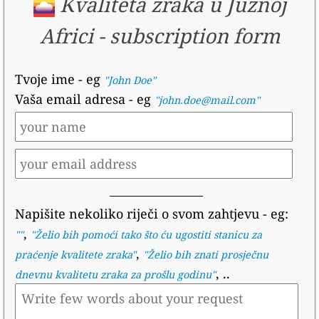
Kvaliteta zraka u Južnoj
Africi
-
subscription form
Tvoje ime
- eg
"John Doe"
Vaša email adresa
- eg
"john.doe@mail.com"
Napišite nekoliko riječi o svom zahtjevu
- eg:
,
""
"
Želio bih pomoći tako što ću ugostiti stanicu za
,
praćenje kvalitete zraka
"
"
Želio bih znati prosječnu
, ..
dnevnu kvalitetu zraka za prošlu godinu
"