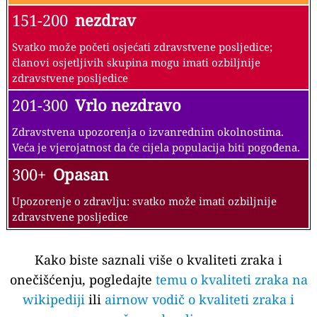
151-200
nezdrav
Svatko može početi osjećati zdravstvene posljedice;
članovi osjetljivih skupina mogu imati ozbiljnije
zdravstvene posljedice
201-300
Vrlo nezdravo
Zdravstvena upozorenja o izvanrednim okolnostima.
Veća je vjerojatnost da će cijela populacija biti pogođena.
300+
Opasan
Upozorenje o zdravlju: svatko može imati ozbiljnije
zdravstvene posljedice
Kako biste saznali više o kvaliteti zraka i
onečišćenju, pogledajte
temu o kvaliteti zraka na
wikipediji
ili
airnow vodič o kvaliteti zraka i