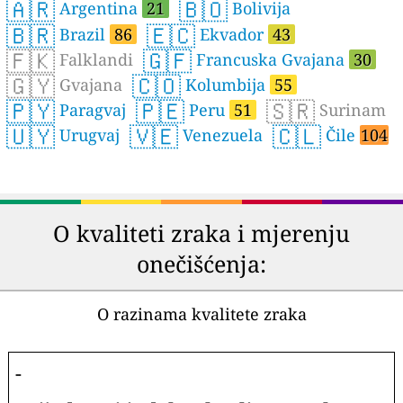
🇦🇷
🇧🇴
Argentina
21
Bolivija
🇧🇷
🇪🇨
Brazil
86
Ekvador
43
🇫🇰
🇬🇫
Falklandi
Francuska Gvajana
30
🇬🇾
🇨🇴
Gvajana
Kolumbija
55
🇵🇾
🇵🇪
🇸🇷
Paragvaj
Peru
51
Surinam
🇺🇾
🇻🇪
🇨🇱
Urugvaj
Venezuela
Čile
104
O kvaliteti zraka i mjerenju
onečišćenja:
O razinama kvalitete zraka
-