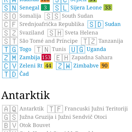
🇸🇳
🇸🇱
Senegal
3
Sijera Leone
33
🇸🇴
🇸🇸
Somalija
South Sudan
🇨🇫
🇸🇩
Srednjoafrička Republika
Sudan
🇸🇿
🇸🇭
Svaziland
Sveta Helena
🇸🇹
🇹🇿
São Tomé and Príncipe
Tanzanija
🇹🇬
🇹🇳
🇺🇬
Togo
Tunis
Uganda
🇿🇲
🇪🇭
Zambija
153
Zapadna Sahara
🇨🇻
🇿🇼
Zeleni Rt
44
Zimbabve
90
🇹🇩
Čad
Antarktik
🇦🇶
🇹🇫
Antarktik
Francuski Južni Teritoriji
🇬🇸
Južna Gruzija i Južni Sendvič Otoci
🇧🇻
Otok Bouvet