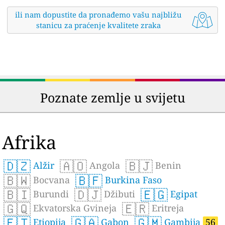
ili nam dopustite da pronađemo vašu najbližu
stanicu za praćenje kvalitete zraka
Poznate zemlje u svijetu
Afrika
🇩🇿
🇦🇴
🇧🇯
Alžir
Angola
Benin
🇧🇼
🇧🇫
Bocvana
Burkina Faso
🇧🇮
🇩🇯
🇪🇬
Burundi
Džibuti
Egipat
🇬🇶
🇪🇷
Ekvatorska Gvineja
Eritreja
🇪🇹
🇬🇦
🇬🇲
Etiopija
Gabon
Gambija
56