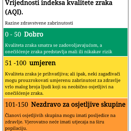
Vrijednosti indeksa kvalitete zraka
(AQI).
Razine zdravstvene zabrinutosti
0 - 50
Dobro
Kvaliteta zraka smatra se zadovoljavajućom, a
onečišćenje zraka predstavlja mali ili nikakav rizik
51 -100
umjeren
Kvaliteta zraka je prihvatljiva; ali ipak, neki zagađivači
mogu prouzrokovati umjerenu zabrinutost za zdravlje
vrlo malog broja ljudi koji su neobično osjetljivi na
onečišćenje zraka.
101-150
Nezdravo za osjetljive skupine
Članovi osjetljivih skupina mogu imati posljedice na
zdravlje. Vjerovatno neće imati utjecaja na širu
popilaciju.