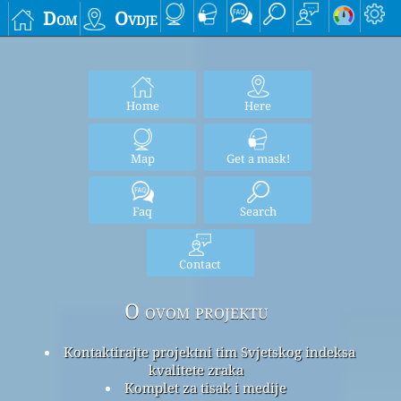
Dom
Ovdje
Home
Here
Map
Get a mask!
Faq
Search
Contact
O ovom projektu
Kontaktirajte projektni tim Svjetskog indeksa
kvalitete zraka
Komplet za tisak i medije