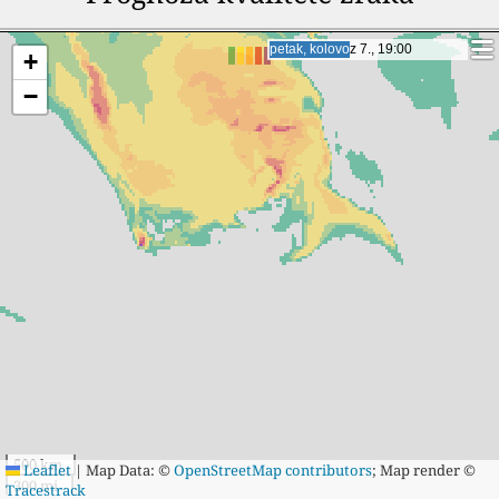
subota, kolovoz 8., 14:00
subota, kolovoz 8., 14:00
+
−
500 km
Leaflet
|
Map Data: ©
OpenStreetMap contributors
; Map render ©
300 mi
Tracestrack