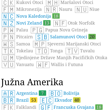
🇨🇰
🇲🇭
Kukovi Otoci
Maršalovi Otoci
🇫🇲
🇳🇷
🇳🇺
Mikronezija
Nauru
Niue
🇳🇨
Nova Kaledonija
18
🇳🇿
🇳🇫
Novi Zeland
13
Otok Norfolk
🇵🇼
🇵🇬
Palau
Papua Nova Gvineja
🇵🇳
🇸🇧
Pitcairn
Salamunovi Otoci
20
🇼🇸
🇲🇵
Samoa
Sjeverni Marijanski Otoci
🇹🇰
🇹🇴
🇹🇻
Tokelau
Tonga
Tuvalu
🇺🇲
Ujedinjene Države Manjih Pacifičkih Otoka
🇻🇺
🇼🇫
Vanuatu
Wallis i Futuna
Južna Amerika
🇦🇷
🇧🇴
Argentina
7
Bolivija
🇧🇷
🇪🇨
Brazil
53
Ekvador
40
🇫🇰
🇬🇫
Falklandi
Francuska Gvajana
18