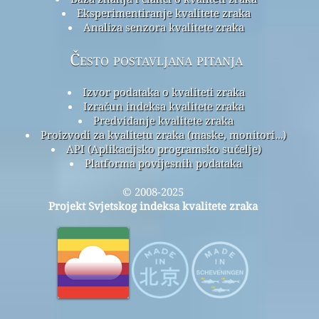
Eksperimentiranje kvalitete zraka
Analiza senzora kvalitete zraka
Često postavljana pitanja
Izvor podataka o kvaliteti zraka
Izračun indeksa kvalitete zraka
Predviđanje kvalitete zraka
Proizvodi za kvalitetu zraka (maske, monitori…)
API (Aplikacijsko programsko sučelje)
Platforma povijesnih podataka
© 2008-2025
Projekt Svjetskog indeksa kvalitete zraka