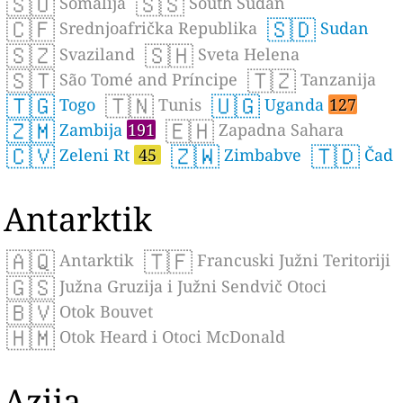
🇸🇴
🇸🇸
Somalija
South Sudan
🇨🇫
🇸🇩
Srednjoafrička Republika
Sudan
🇸🇿
🇸🇭
Svaziland
Sveta Helena
🇸🇹
🇹🇿
São Tomé and Príncipe
Tanzanija
🇹🇬
🇹🇳
🇺🇬
Togo
Tunis
Uganda
127
🇿🇲
🇪🇭
Zambija
191
Zapadna Sahara
🇨🇻
🇿🇼
🇹🇩
Zeleni Rt
45
Zimbabve
Čad
Antarktik
🇦🇶
🇹🇫
Antarktik
Francuski Južni Teritoriji
🇬🇸
Južna Gruzija i Južni Sendvič Otoci
🇧🇻
Otok Bouvet
🇭🇲
Otok Heard i Otoci McDonald
Azija