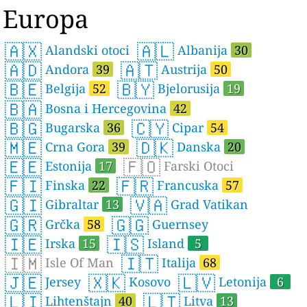
Europa
🇦🇽
🇦🇱
Alandski otoci
Albanija
30
🇦🇩
🇦🇹
Andora
39
Austrija
50
🇧🇪
🇧🇾
Belgija
52
Bjelorusija
19
🇧🇦
Bosna i Hercegovina
42
🇧🇬
🇨🇾
Bugarska
36
Cipar
54
🇲🇪
🇩🇰
Crna Gora
39
Danska
20
🇪🇪
🇫🇴
Estonija
17
Farski Otoci
🇫🇮
🇫🇷
Finska
22
Francuska
57
🇬🇮
🇻🇦
Gibraltar
13
Grad Vatikan
🇬🇷
🇬🇬
Grčka
58
Guernsey
🇮🇪
🇮🇸
Irska
15
Island
5
🇮🇲
🇮🇹
Isle Of Man
Italija
68
🇯🇪
🇽🇰
🇱🇻
Jersey
Kosovo
Letonija
6
🇱🇮
🇱🇹
Lihtenštajn
40
Litva
13