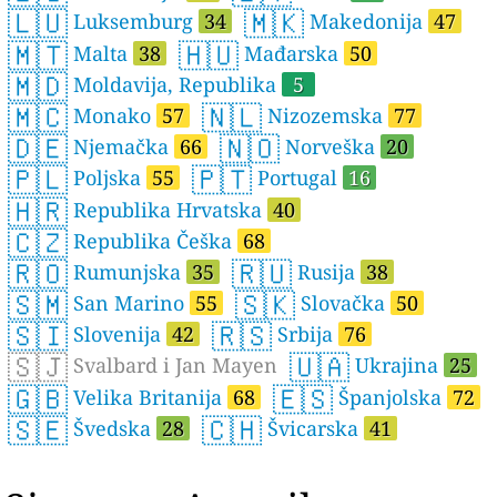
🇱🇺
🇲🇰
Luksemburg
34
Makedonija
47
🇲🇹
🇭🇺
Malta
38
Mađarska
50
🇲🇩
Moldavija, Republika
5
🇲🇨
🇳🇱
Monako
57
Nizozemska
77
🇩🇪
🇳🇴
Njemačka
66
Norveška
20
🇵🇱
🇵🇹
Poljska
55
Portugal
16
🇭🇷
Republika Hrvatska
40
🇨🇿
Republika Češka
68
🇷🇴
🇷🇺
Rumunjska
35
Rusija
38
🇸🇲
🇸🇰
San Marino
55
Slovačka
50
🇸🇮
🇷🇸
Slovenija
42
Srbija
76
🇸🇯
🇺🇦
Svalbard i Jan Mayen
Ukrajina
25
🇬🇧
🇪🇸
Velika Britanija
68
Španjolska
72
🇸🇪
🇨🇭
Švedska
28
Švicarska
41