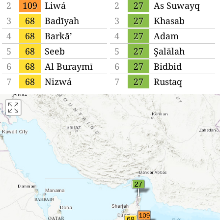
2
109
Liwá
2
27
As Suwayq
3
68
Badīyah
3
27
Khasab
4
68
Barkā’
4
27
Adam
5
68
Seeb
5
27
Şalālah
6
68
Al Buraymī
6
27
Bidbid
7
68
Nizwá
7
27
Rustaq