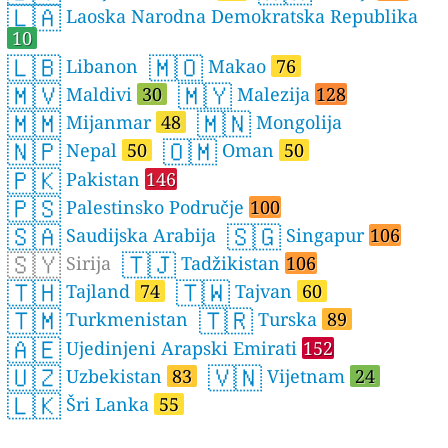
🇱🇦
Laoska Narodna Demokratska Republika
10
🇱🇧
🇲🇴
Libanon
Makao
76
🇲🇻
🇲🇾
Maldivi
30
Malezija
128
🇲🇲
🇲🇳
Mijanmar
48
Mongolija
🇳🇵
🇴🇲
Nepal
50
Oman
50
🇵🇰
Pakistan
146
🇵🇸
Palestinsko Područje
100
🇸🇦
🇸🇬
Saudijska Arabija
Singapur
106
🇸🇾
🇹🇯
Sirija
Tadžikistan
106
🇹🇭
🇹🇼
Tajland
74
Tajvan
60
🇹🇲
🇹🇷
Turkmenistan
Turska
89
🇦🇪
Ujedinjeni Arapski Emirati
152
🇺🇿
🇻🇳
Uzbekistan
83
Vijetnam
24
🇱🇰
Šri Lanka
55