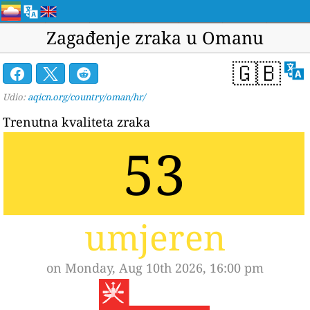
Zagađenje zraka u Omanu
🇬🇧
Udio:
aqicn.org/country/oman/hr/
Trenutna kvaliteta zraka
53
umjeren
on Monday, Aug 10th 2026, 16:00 pm