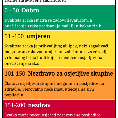
Razine zdravstvene zabrinutosti
0 - 50
Dobro
Kvaliteta zraka smatra se zadovoljavajućom, a
onečišćenje zraka predstavlja mali ili nikakav rizik
51 -100
umjeren
Kvaliteta zraka je prihvatljiva; ali ipak, neki zagađivači
mogu prouzrokovati umjerenu zabrinutost za zdravlje
vrlo malog broja ljudi koji su neobično osjetljivi na
onečišćenje zraka.
101-150
Nezdravo za osjetljive skupine
Članovi osjetljivih skupina mogu imati posljedice na
zdravlje. Vjerovatno neće imati utjecaja na širu
popilaciju.
151-200
nezdrav
Svatko može početi osjećati zdravstvene posljedice;