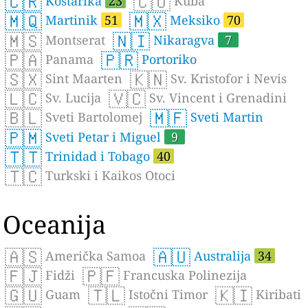
🇨🇷
🇨🇺
Kostarika
23
Kuba
🇲🇶
🇲🇽
Martinik
51
Meksiko
70
🇲🇸
🇳🇮
Montserat
Nikaragva
7
🇵🇦
🇵🇷
Panama
Portoriko
🇸🇽
🇰🇳
Sint Maarten
Sv. Kristofor i Nevis
🇱🇨
🇻🇨
Sv. Lucija
Sv. Vincent i Grenadini
🇧🇱
🇲🇫
Sveti Bartolomej
Sveti Martin
🇵🇲
Sveti Petar i Miguel
9
🇹🇹
Trinidad i Tobago
40
🇹🇨
Turkski i Kaikos Otoci
Oceanija
🇦🇸
🇦🇺
Američka Samoa
Australija
34
🇫🇯
🇵🇫
Fidži
Francuska Polinezija
🇬🇺
🇹🇱
🇰🇮
Guam
Istočni Timor
Kiribati