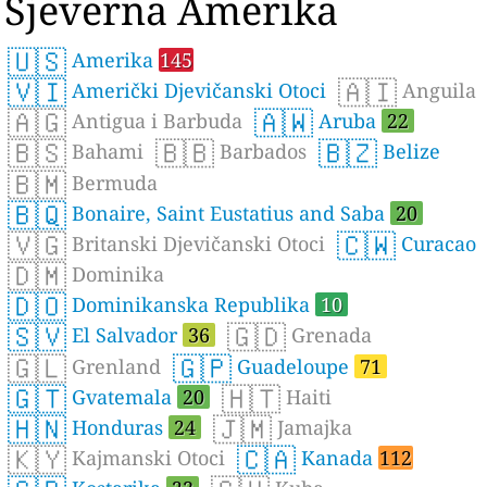
Sjeverna Amerika
🇺🇸
Amerika
145
🇻🇮
🇦🇮
Američki Djevičanski Otoci
Anguila
🇦🇬
🇦🇼
Antigua i Barbuda
Aruba
22
🇧🇸
🇧🇧
🇧🇿
Bahami
Barbados
Belize
🇧🇲
Bermuda
🇧🇶
Bonaire, Saint Eustatius and Saba
20
🇻🇬
🇨🇼
Britanski Djevičanski Otoci
Curacao
🇩🇲
Dominika
🇩🇴
Dominikanska Republika
10
🇸🇻
🇬🇩
El Salvador
36
Grenada
🇬🇱
🇬🇵
Grenland
Guadeloupe
71
🇬🇹
🇭🇹
Gvatemala
20
Haiti
🇭🇳
🇯🇲
Honduras
24
Jamajka
🇰🇾
🇨🇦
Kajmanski Otoci
Kanada
112