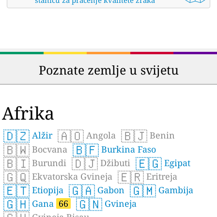
stanicu za praćenje kvalitete zraka
Poznate zemlje u svijetu
Afrika
🇩🇿
🇦🇴
🇧🇯
Alžir
Angola
Benin
🇧🇼
🇧🇫
Bocvana
Burkina Faso
🇧🇮
🇩🇯
🇪🇬
Burundi
Džibuti
Egipat
🇬🇶
🇪🇷
Ekvatorska Gvineja
Eritreja
🇪🇹
🇬🇦
🇬🇲
Etiopija
Gabon
Gambija
🇬🇭
🇬🇳
Gana
66
Gvineja