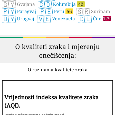
🇬🇾
🇨🇴
Gvajana
Kolumbija
42
🇵🇾
🇵🇪
🇸🇷
Paragvaj
Peru
56
Surinam
🇺🇾
🇻🇪
🇨🇱
Urugvaj
Venezuela
Čile
179
O kvaliteti zraka i mjerenju
onečišćenja:
O razinama kvalitete zraka
-
Vrijednosti indeksa kvalitete zraka
(AQI).