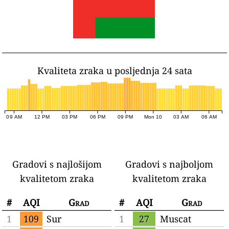
Kvaliteta zraka u posljednja 24 sata
09 AM
12 PM
03 PM
06 PM
09 PM
Mon 10
03 AM
06 AM
Gradovi s najlošijom
Gradovi s najboljom
kvalitetom zraka
kvalitetom zraka
#
AQI
Grad
#
AQI
Grad
1
109
Sur
1
27
Muscat