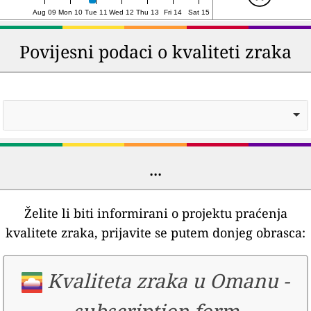
Aug 09
Mon 10
Tue 11
Wed 12
Thu 13
Fri 14
Sat 15
Povijesni podaci o kvaliteti zraka
...
Želite li biti informirani o projektu praćenja
kvalitete zraka, prijavite se putem donjeg obrasca:
Kvaliteta zraka u Omanu
-
subscription form