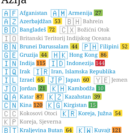
🇦🇫
🇦🇲
Afganistan
Armenija
27
🇦🇿
🇧🇭
Azerbajdžan
53
Bahrein
🇧🇩
🇨🇽
Bangladeš
72
Božićni Otok
🇮🇴
Britanski Teritorij Indijskog Oceana
🇧🇳
🇵🇭
Brunei Darussalam
44
Filipini
52
🇬🇪
🇭🇰
Gruzija
44
Hong Kong
86
🇮🇳
🇮🇩
Indija
115
Indonezija
144
🇮🇶
🇮🇷
Irak
Iran, Islamska Republika
🇮🇱
🇯🇵
🇾🇪
Izrael
65
Japan
60
Jemen
🇯🇴
🇰🇭
Jordan
21
Kambodža
10
🇶🇦
🇰🇿
Katar
87
Kazahstan
39
🇨🇳
🇰🇬
Kina
120
Kirgistan
15
🇨🇨
🇰🇷
Kokosovi Otoci
Koreja, Južna
54
🇰🇵
Koreja, Sjeverna
🇧🇹
🇰🇼
Kraljevina Butan
64
Kuvajt
121