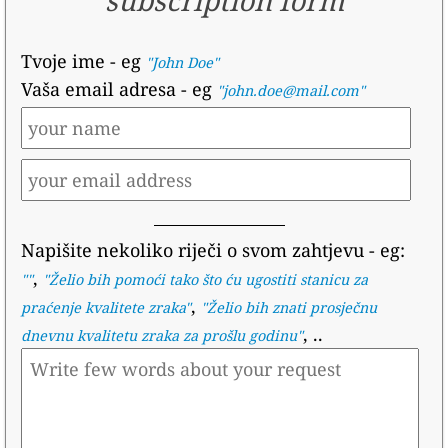
Tvoje ime
- eg
"John Doe"
Vaša email adresa
- eg
"john.doe@mail.com"
Napišite nekoliko riječi o svom zahtjevu
- eg:
,
""
"
Želio bih pomoći tako što ću ugostiti stanicu za
,
praćenje kvalitete zraka
"
"
Želio bih znati prosječnu
, ..
dnevnu kvalitetu zraka za prošlu godinu
"