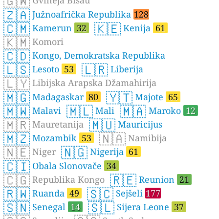
🇬🇼
Gvineja Bisau
🇿🇦
Južnoafrička Republika
128
🇨🇲
🇰🇪
Kamerun
32
Kenija
61
🇰🇲
Komori
🇨🇩
Kongo, Demokratska Republika
🇱🇸
🇱🇷
Lesoto
53
Liberija
🇱🇾
Libijska Arapska Džamahirija
🇲🇬
🇾🇹
Madagaskar
80
Majote
65
🇲🇼
🇲🇱
🇲🇦
Malavi
Mali
Maroko
12
🇲🇷
🇲🇺
Mauretanija
Mauricijus
🇲🇿
🇳🇦
Mozambik
53
Namibija
🇳🇪
🇳🇬
Niger
Nigerija
61
🇨🇮
Obala Slonovače
34
🇨🇬
🇷🇪
Republika Kongo
Reunion
21
🇷🇼
🇸🇨
Ruanda
49
Sejšeli
177
🇸🇳
🇸🇱
Senegal
14
Sijera Leone
37