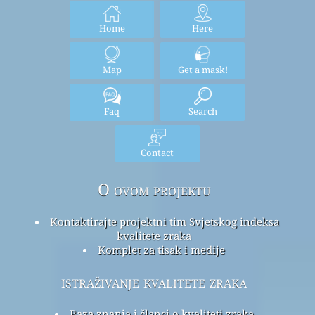
Home
Here
Map
Get a mask!
Faq
Search
Contact
O ovom projektu
Kontaktirajte projektni tim Svjetskog indeksa
kvalitete zraka
Komplet za tisak i medije
istraživanje kvalitete zraka
Baza znanja i članci o kvaliteti zraka