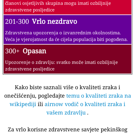
članovi osjetljivih skupina mogu imati ozbiljnije
zdravstvene posljedice
201-300
Vrlo nezdravo
Zdravstvena upozorenja o izvanrednim okolnostima.
Veća je vjerojatnost da će cijela populacija biti pogođena.
300+
Opasan
Upozorenje o zdravlju: svatko može imati ozbiljnije
zdravstvene posljedice
Kako biste saznali više o kvaliteti zraka i
onečišćenju, pogledajte
temu o kvaliteti zraka na
wikipediji
ili
airnow vodič o kvaliteti zraka i
vašem zdravlju
.
Za vrlo korisne zdravstvene savjete pekinškog