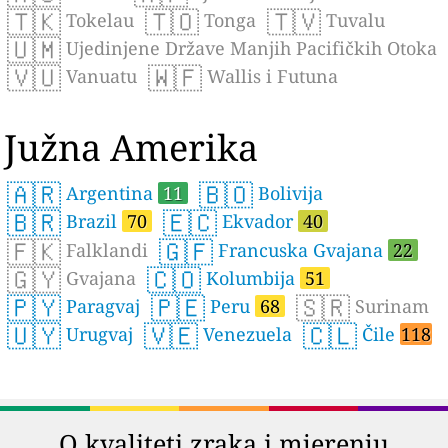
🇹🇰
🇹🇴
🇹🇻
Tokelau
Tonga
Tuvalu
🇺🇲
Ujedinjene Države Manjih Pacifičkih Otoka
🇻🇺
🇼🇫
Vanuatu
Wallis i Futuna
Južna Amerika
🇦🇷
🇧🇴
Argentina
11
Bolivija
🇧🇷
🇪🇨
Brazil
70
Ekvador
40
🇫🇰
🇬🇫
Falklandi
Francuska Gvajana
22
🇬🇾
🇨🇴
Gvajana
Kolumbija
51
🇵🇾
🇵🇪
🇸🇷
Paragvaj
Peru
68
Surinam
🇺🇾
🇻🇪
🇨🇱
Urugvaj
Venezuela
Čile
118
O kvaliteti zraka i mjerenju