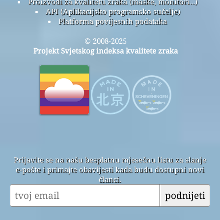
Proizvodi za kvalitetu zraka (maske, monitori…)
API (Aplikacijsko programsko sučelje)
Platforma povijesnih podataka
© 2008-2025
Projekt Svjetskog indeksa kvalitete zraka
Prijavite se na našu besplatnu mjesečnu listu za slanje
e-pošte i primajte obavijesti kada budu dostupni novi
članci.
podnijeti