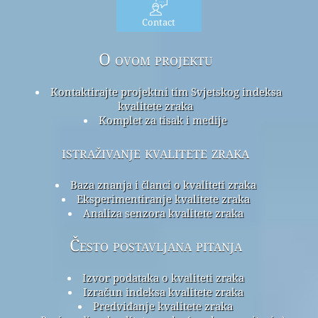
Contact
O ovom projektu
Kontaktirajte projektni tim Svjetskog indeksa
kvalitete zraka
Komplet za tisak i medije
istraživanje kvalitete zraka
Baza znanja i članci o kvaliteti zraka
Eksperimentiranje kvalitete zraka
Analiza senzora kvalitete zraka
Često postavljana pitanja
Izvor podataka o kvaliteti zraka
Izračun indeksa kvalitete zraka
Predviđanje kvalitete zraka