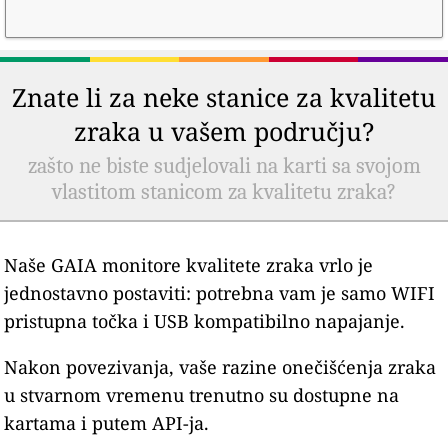
Znate li za neke stanice za kvalitetu
zraka u vašem području?
zašto ne biste sudjelovali na karti sa svojom
vlastitom stanicom za kvalitetu zraka?
Naše GAIA monitore kvalitete zraka vrlo je
jednostavno postaviti: potrebna vam je samo WIFI
pristupna točka i USB kompatibilno napajanje.
Nakon povezivanja, vaše razine onečišćenja zraka
u stvarnom vremenu trenutno su dostupne na
kartama i putem API-ja.