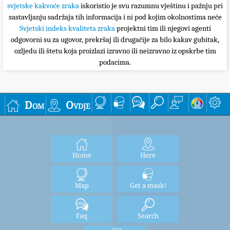
svjetske kakvoće zraka
iskoristio je svu razumnu vještinu i pažnju pri
sastavljanju sadržaja tih informacija i ni pod kojim okolnostima neće
Svjetski indeks kvaliteta zraka
projektni tim ili njegovi agenti
odgovorni su za ugovor, prekršaj ili drugačije za bilo kakav gubitak,
ozljedu ili štetu koja proizlazi izravno ili neizravno iz opskrbe tim
podacima.
Dom
Ovdje
Home
Here
Map
Get a mask!
Faq
Search