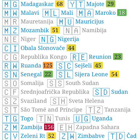
🇲🇬
🇾🇹
Madagaskar
68
Majote
29
🇲🇼
🇲🇱
🇲🇦
Malavi
Mali
Maroko
18
🇲🇷
🇲🇺
Mauretanija
Mauricijus
🇲🇿
🇳🇦
Mozambik
51
Namibija
🇳🇪
🇳🇬
Niger
Nigerija
🇨🇮
Obala Slonovače
44
🇨🇬
🇷🇪
Republika Kongo
Reunion
23
🇷🇼
🇸🇨
Ruanda
125
Sejšeli
45
🇸🇳
🇸🇱
Senegal
22
Sijera Leone
54
🇸🇴
🇸🇸
Somalija
South Sudan
🇨🇫
🇸🇩
Srednjoafrička Republika
Sudan
🇸🇿
🇸🇭
Svaziland
Sveta Helena
🇸🇹
🇹🇿
São Tomé and Príncipe
Tanzanija
🇹🇬
🇹🇳
🇺🇬
Togo
Tunis
Uganda
🇿🇲
🇪🇭
Zambija
156
Zapadna Sahara
🇨🇻
🇿🇼
🇹🇩
Zeleni Rt
52
Zimbabve
Čad