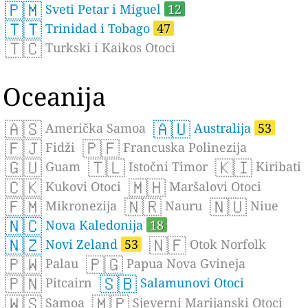
🇵🇲
Sveti Petar i Miguel
12
🇹🇹
Trinidad i Tobago
47
🇹🇨
Turkski i Kaikos Otoci
Oceanija
🇦🇸
🇦🇺
Američka Samoa
Australija
53
🇫🇯
🇵🇫
Fidži
Francuska Polinezija
🇬🇺
🇹🇱
🇰🇮
Guam
Istočni Timor
Kiribati
🇨🇰
🇲🇭
Kukovi Otoci
Maršalovi Otoci
🇫🇲
🇳🇷
🇳🇺
Mikronezija
Nauru
Niue
🇳🇨
Nova Kaledonija
18
🇳🇿
🇳🇫
Novi Zeland
53
Otok Norfolk
🇵🇼
🇵🇬
Palau
Papua Nova Gvineja
🇵🇳
🇸🇧
Pitcairn
Salamunovi Otoci
🇼🇸
🇲🇵
Samoa
Sjeverni Marijanski Otoci