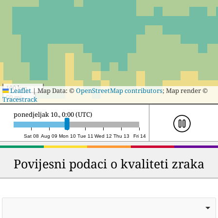
100 km
Leaflet
|
Map Data: ©
OpenStreetMap contributors
; Map render ©
50 mi
Tracestrack
ponedjeljak 10., 19:00 (UTC)
Sat 08
Aug 09
Mon 10
Tue 11
Wed 12
Thu 13
Fri 14
Povijesni podaci o kvaliteti zraka