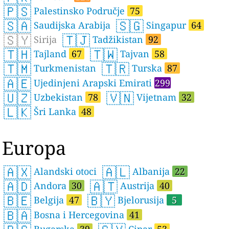
🇵🇸
Palestinsko Područje
75
🇸🇦
🇸🇬
Saudijska Arabija
Singapur
64
🇸🇾
🇹🇯
Sirija
Tadžikistan
92
🇹🇭
🇹🇼
Tajland
67
Tajvan
58
🇹🇲
🇹🇷
Turkmenistan
Turska
87
🇦🇪
Ujedinjeni Arapski Emirati
299
🇺🇿
🇻🇳
Uzbekistan
78
Vijetnam
32
🇱🇰
Šri Lanka
48
Europa
🇦🇽
🇦🇱
Alandski otoci
Albanija
22
🇦🇩
🇦🇹
Andora
30
Austrija
40
🇧🇪
🇧🇾
Belgija
47
Bjelorusija
5
🇧🇦
Bosna i Hercegovina
41
Bugarska
39
Cipar
53