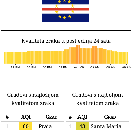
Kvaliteta zraka u posljednja 24 sata
12 PM
03 PM
06 PM
09 PM
Aug 09
03 AM
06 AM
09 AM
Gradovi s najlošijom
Gradovi s najboljom
kvalitetom zraka
kvalitetom zraka
#
AQI
Grad
#
AQI
Grad
1
60
Praia
1
43
Santa Maria