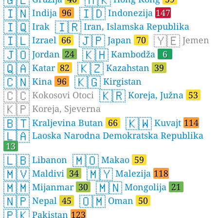
🇮🇳
🇮🇩
Indija
96
Indonezija
147
🇮🇶
🇮🇷
Irak
Iran, Islamska Republika
🇮🇱
🇯🇵
🇾🇪
Izrael
66
Japan
70
Jemen
🇯🇴
🇰🇭
Jordan
24
Kambodža
6
🇶🇦
🇰🇿
Katar
82
Kazahstan
39
🇨🇳
🇰🇬
Kina
96
Kirgistan
🇨🇨
🇰🇷
Kokosovi Otoci
Koreja, Južna
53
🇰🇵
Koreja, Sjeverna
🇧🇹
🇰🇼
Kraljevina Butan
66
Kuvajt
114
🇱🇦
Laoska Narodna Demokratska Republika
13
🇱🇧
🇲🇴
Libanon
Makao
59
🇲🇻
🇲🇾
Maldivi
34
Malezija
118
🇲🇲
🇲🇳
Mijanmar
30
Mongolija
21
🇳🇵
🇴🇲
Nepal
45
Oman
50
🇵🇰
Pakistan
123