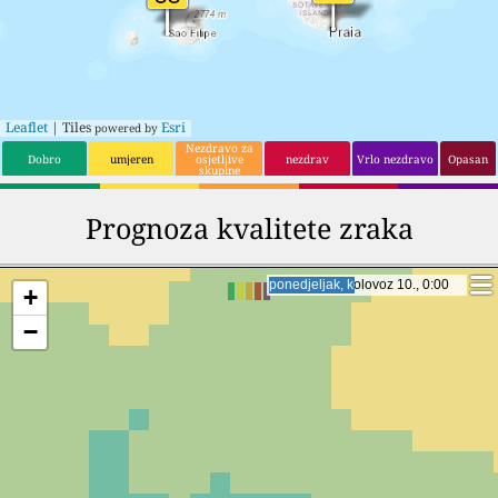
Leaflet
| Tiles
Esri
powered by
Nezdravo za
Dobro
umjeren
osjetljive
nezdrav
Vrlo nezdravo
Opasan
skupine
Prognoza kvalitete zraka
ponedjeljak, kolovoz 10., 19:00
ponedjeljak, kolovoz 10., 19:00
+
−