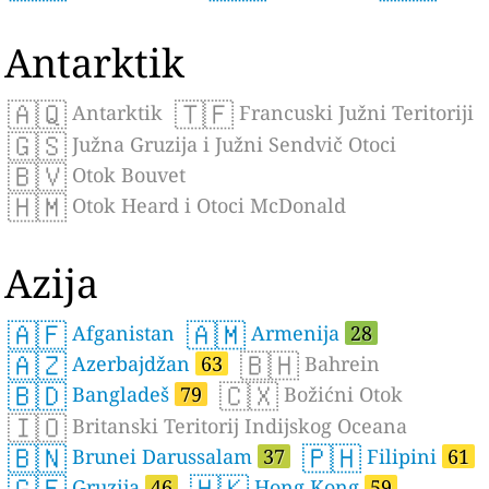
Antarktik
🇦🇶
🇹🇫
Antarktik
Francuski Južni Teritoriji
🇬🇸
Južna Gruzija i Južni Sendvič Otoci
🇧🇻
Otok Bouvet
🇭🇲
Otok Heard i Otoci McDonald
Azija
🇦🇫
🇦🇲
Afganistan
Armenija
28
🇦🇿
🇧🇭
Azerbajdžan
63
Bahrein
🇧🇩
🇨🇽
Bangladeš
79
Božićni Otok
🇮🇴
Britanski Teritorij Indijskog Oceana
🇧🇳
🇵🇭
Brunei Darussalam
37
Filipini
61
🇬🇪
🇭🇰
Gruzija
46
Hong Kong
59