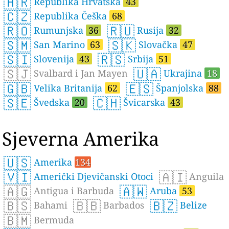
🇭🇷
Republika Hrvatska
43
🇨🇿
Republika Češka
68
🇷🇴
🇷🇺
Rumunjska
36
Rusija
32
🇸🇲
🇸🇰
San Marino
63
Slovačka
47
🇸🇮
🇷🇸
Slovenija
43
Srbija
51
🇸🇯
🇺🇦
Svalbard i Jan Mayen
Ukrajina
18
🇬🇧
🇪🇸
Velika Britanija
62
Španjolska
88
🇸🇪
🇨🇭
Švedska
20
Švicarska
43
Sjeverna Amerika
🇺🇸
Amerika
134
🇻🇮
🇦🇮
Američki Djevičanski Otoci
Anguila
🇦🇬
🇦🇼
Antigua i Barbuda
Aruba
53
🇧🇸
🇧🇧
🇧🇿
Bahami
Barbados
Belize
🇧🇲
Bermuda