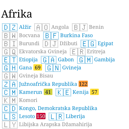
Afrika
🇩🇿
🇦🇴
🇧🇯
Alžir
Angola
Benin
🇧🇼
🇧🇫
Bocvana
Burkina Faso
🇧🇮
🇩🇯
🇪🇬
Burundi
Džibuti
Egipat
🇬🇶
🇪🇷
Ekvatorska Gvineja
Eritreja
🇪🇹
🇬🇦
🇬🇲
Etiopija
Gabon
Gambija
🇬🇭
🇬🇳
Gana
69
Gvineja
🇬🇼
Gvineja Bisau
🇿🇦
Južnoafrička Republika
122
🇨🇲
🇰🇪
Kamerun
41
Kenija
57
🇰🇲
Komori
🇨🇩
Kongo, Demokratska Republika
🇱🇸
🇱🇷
Lesoto
150
Liberija
🇱🇾
Libijska Arapska Džamahirija