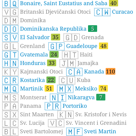
🇧🇶
Bonaire, Saint Eustatius and Saba
40
🇻🇬
🇨🇼
Britanski Djevičanski Otoci
Curacao
🇩🇲
Dominika
🇩🇴
Dominikanska Republika
5
🇸🇻
🇬🇩
El Salvador
35
Grenada
🇬🇱
🇬🇵
Grenland
Guadeloupe
48
🇬🇹
🇭🇹
Gvatemala
24
Haiti
🇭🇳
🇯🇲
Honduras
33
Jamajka
🇰🇾
🇨🇦
Kajmanski Otoci
Kanada
110
🇨🇷
🇨🇺
Kostarika
22
Kuba
🇲🇶
🇲🇽
Martinik
51
Meksiko
74
🇲🇸
🇳🇮
Montserat
Nikaragva
7
🇵🇦
🇵🇷
Panama
Portoriko
🇸🇽
🇰🇳
Sint Maarten
Sv. Kristofor i Nevis
🇱🇨
🇻🇨
Sv. Lucija
Sv. Vincent i Grenadini
🇧🇱
🇲🇫
Sveti Bartolomej
Sveti Martin