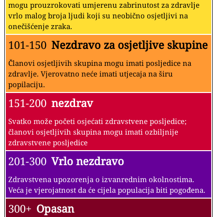
mogu prouzrokovati umjerenu zabrinutost za zdravlje
vrlo malog broja ljudi koji su neobično osjetljivi na
onečišćenje zraka.
101-150
Nezdravo za osjetljive skupine
Članovi osjetljivih skupina mogu imati posljedice na
zdravlje. Vjerovatno neće imati utjecaja na širu
popilaciju.
151-200
nezdrav
Svatko može početi osjećati zdravstvene posljedice;
članovi osjetljivih skupina mogu imati ozbiljnije
zdravstvene posljedice
201-300
Vrlo nezdravo
Zdravstvena upozorenja o izvanrednim okolnostima.
Veća je vjerojatnost da će cijela populacija biti pogođena.
300+
Opasan