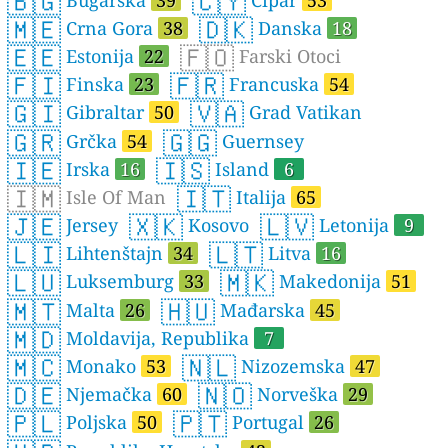
🇧🇬
🇨🇾
🇲🇪
🇩🇰
Crna Gora
38
Danska
18
🇪🇪
🇫🇴
Estonija
22
Farski Otoci
🇫🇮
🇫🇷
Finska
23
Francuska
54
🇬🇮
🇻🇦
Gibraltar
50
Grad Vatikan
🇬🇷
🇬🇬
Grčka
54
Guernsey
🇮🇪
🇮🇸
Irska
16
Island
6
🇮🇲
🇮🇹
Isle Of Man
Italija
65
🇯🇪
🇽🇰
🇱🇻
Jersey
Kosovo
Letonija
9
🇱🇮
🇱🇹
Lihtenštajn
34
Litva
16
🇱🇺
🇲🇰
Luksemburg
33
Makedonija
51
🇲🇹
🇭🇺
Malta
26
Mađarska
45
🇲🇩
Moldavija, Republika
7
🇲🇨
🇳🇱
Monako
53
Nizozemska
47
🇩🇪
🇳🇴
Njemačka
60
Norveška
29
🇵🇱
🇵🇹
Poljska
50
Portugal
26