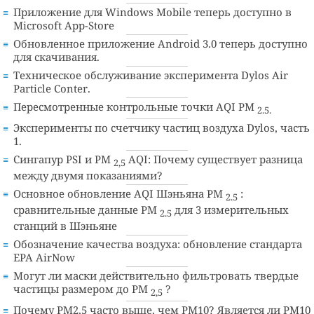
Приложение для Windows Mobile теперь доступно в
Microsoft App-Store
Обновленное приложение Android 3.0 теперь доступно
для скачивания.
Техническое обслуживание эксперимента Dylos Air
Particle Conter.
Пересмотренные контрольные точки AQI PM
2.5.
Эксперименты по счетчику частиц воздуха Dylos, часть
1.
Сингапур PSI и PM
AQI: Почему существует разница
2,5
между двумя показаниями?
Основное обновление AQI Шэньяна PM
:
2.5
сравнительные данные PM
для 3 измерительных
2.5
станций в Шэньяне
Обозначение качества воздуха: обновление стандарта
EPA AirNow
Могут ли маски действительно фильтровать твердые
частицы размером до PM
?
2,5
Почему PM2,5 часто выше, чем PM10? Является ли PM10