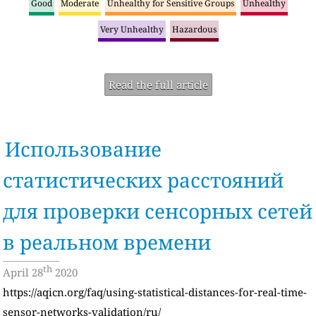
Good
Moderate
Unhealthy for Sensitive Groups
Unhealthy
Very Unhealthy
Hazardous
Read the full article
Использование
статистических расстояний
для проверки сенсорных сетей
в реальном времени
th
April 28
2020
https://aqicn.org/faq/using-statistical-distances-for-real-time-
sensor-networks-validation/ru/