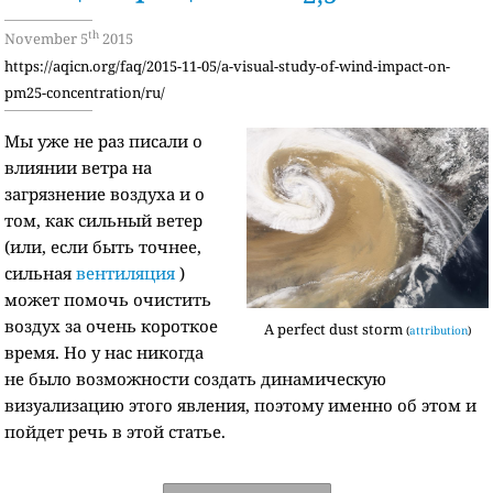
th
November 5
2015
https://aqicn.org/faq/2015-11-05/a-visual-study-of-wind-impact-on-
pm25-concentration/ru/
Мы уже не раз писали о
влиянии ветра на
загрязнение воздуха и о
том, как сильный ветер
(или, если быть точнее,
сильная
вентиляция
)
может помочь очистить
воздух за очень короткое
A perfect dust storm
(
attribution
)
время. Но у нас никогда
не было возможности создать динамическую
визуализацию этого явления, поэтому именно об этом и
пойдет речь в этой статье.