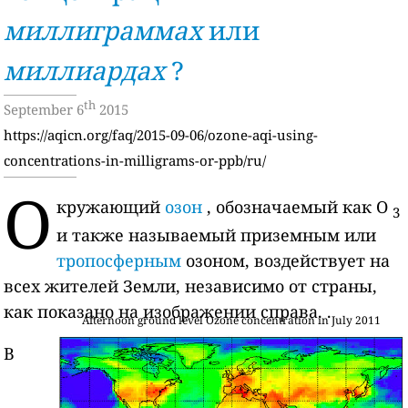
миллиграммах
или
миллиардах
?
th
September 6
2015
https://aqicn.org/faq/2015-09-06/ozone-aqi-using-
concentrations-in-milligrams-or-ppb/ru/
О
кружающий
озон
, обозначаемый как O
3
и также называемый приземным или
тропосферным
озоном, воздействует на
всех жителей Земли, независимо от страны,
как показано на изображении справа. .
Afternoon ground level Ozone concentration in July 2011
В