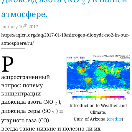
2
атмосфере.
th
January 10
2017
https://aqicn.org/faq/2017-01-10/nitrogen-dioxyde-no2-in-our-
atmosphere/ru/
Р
аспространенный
вопрос: почему
концентрации
диоксида азота (NO
),
2
Introduction to Weather and
диоксида серы (SO
) и
Climate,
2
Univ. of Arizona (
credits
)
угарного газа (CO)
всегда такие низкие и полезно ли их