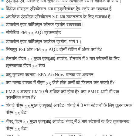
एंड्रॉइड ऐप. अद्यतन: अब सूचनाओं और स्वचालित स्थान खोजक के साथ।
विंडोज़ मोबाइल एप्लिकेशन अब माइक्रोसॉफ्ट ऐप-स्टोर पर उपलब्ध है
अपडेटेड एंड्रॉइड एप्लिकेशन 3.0 अब डाउनलोड के लिए उपलब्ध है।
डायलोस एयर पार्टिक्यूल कॉन्टर प्रयोग रखरखाव।
संशोधित PM
AQI ब्रेकप्वाइंट
2.5
डायलोस एयर पार्टिक्यूल काउंटर प्रयोग, भाग 1।
सिंगापुर PSI और PM
AQI: दोनों रीडिंग में अंतर क्यों है?
2.5
शेनयांग पीएम
मुख्य एक्यूआई अपडेट: शेनयांग में 3 माप स्टेशनों के लिए
2.5
तुलनात्मक पीएम
डेटा
2.5
वायु गुणवत्ता पदनाम: EPA AirNow मानक पर अद्यतन
क्या मास्क वास्तव में पीएम
जैसे छोटे कणों को फ़िल्टर कर सकते हैं?
2.5
PM2.5 अक्सर PM10 से अधिक क्यों होता है? क्या PM10 अभी भी एक
प्रासंगिक उपाय है?
शंघाई पीएम
मुख्य एक्यूआई अपडेट: शंघाई में 3 माप स्टेशनों के लिए तुलनात्मक
2.5
पीएम
डेटा
2.5
चेंगदू पीएम
मुख्य एक्यूआई अपडेट: चेंगदू में 2 माप स्टेशनों के लिए तुलनात्मक
2.5
पीएम
डेटा
2.5