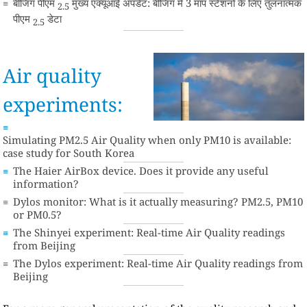
बीजिंग पीएम
मुख्य एक्यूआई अपडेट: बीजिंग में 3 माप स्टेशनों के लिए तुलनात्मक
2.5
पीएम
डेटा
2.5
Air quality
experiments:
Simulating PM2.5 Air Quality when only PM10 is available:
case study for South Korea
The Haier AirBox device. Does it provide any useful
information?
Dylos monitor: What is it actually measuring? PM2.5, PM10
or PM0.5?
The Shinyei experiment: Real-time Air Quality readings
from Beijing
The Dylos experiment: Real-time Air Quality readings from
Beijing