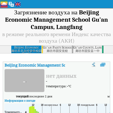
Загрязнение воздуха на
Beijing
Economic Management School Gu'an
Campus, Langfang
в режиме реального времени Индекс качества
воздуха (АКИ)
Beijing Economic
Gu'an Party School, Langfang
Gu'an County, Langfang
Management
廊坊市北京经管学校固
廊坊市固安党校
廊坊市固安县一中
安校区
School Gu'an
Campus, Langfang
Beijing Economic Management School Gu'an Campus, Lang
нет данных
-
-
температура:
-
°C
текущий
последние 2 дня
ми
Информация о погоде
Температура
4
-3