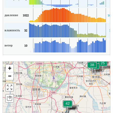
давление
1022
102
влажность
32
30
ветер
10
3
+
−