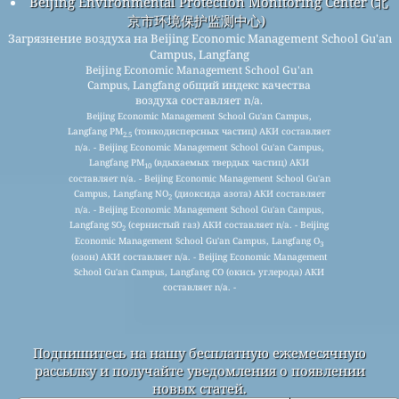
Beijing Environmental Protection Monitoring Center (北
京市环境保护监测中心)
Загрязнение воздуха на Beijing Economic Management School Gu'an
Campus, Langfang
Beijing Economic Management School Gu'an
Campus, Langfang общий индекс качества
воздуха составляет n/a.
Beijing Economic Management School Gu'an Campus,
Langfang PM
(тонкодисперсных частиц) АКИ составляет
2.5
n/a. - Beijing Economic Management School Gu'an Campus,
Langfang PM
(вдыхаемых твердых частиц) АКИ
10
составляет n/a. - Beijing Economic Management School Gu'an
Campus, Langfang NO
(диоксида азота) АКИ составляет
2
n/a. - Beijing Economic Management School Gu'an Campus,
Langfang SO
(сернистый газ) АКИ составляет n/a. - Beijing
2
Economic Management School Gu'an Campus, Langfang O
3
(озон) АКИ составляет n/a. - Beijing Economic Management
School Gu'an Campus, Langfang CO (окись углерода) АКИ
составляет n/a. -
Подпишитесь на нашу бесплатную ежемесячную
рассылку и получайте уведомления о появлении
новых статей.