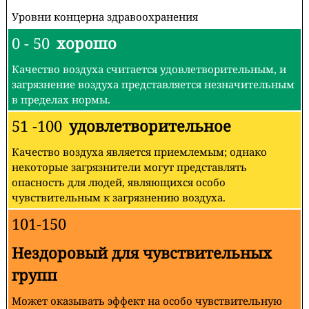
Уровни концерна здравоохранения
0 - 50
хорошо
Качество воздуха считается удовлетворительным, и
загрязнение воздуха представляется незначительным
в пределах нормы.
51 -100
удовлетворительное
Качество воздуха является приемлемым; однако
некоторые загрязнители могут представлять
опасность для людей, являющихся особо
чувствительным к загрязнению воздуха.
101-150
Нездоровый для чувствительных
групп
Может оказывать эффект на особо чувствительную