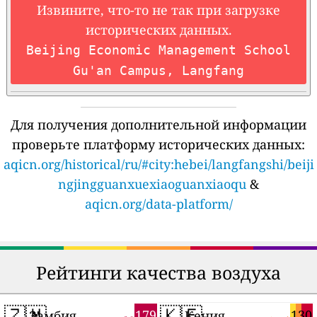
Извините, что-то не так при загрузке
исторических данных.
Beijing Economic Management School
Gu'an Campus, Langfang
Для получения дополнительной информации
проверьте платформу исторических данных:
aqicn.org/historical/ru/#city:hebei/langfangshi/beiji
ngjingguanxuexiaoguanxiaoqu
&
aqicn.org/data-platform/
Рейтинги качества воздуха
🇿🇲
🇰🇪
179
130
Замбия
Кения