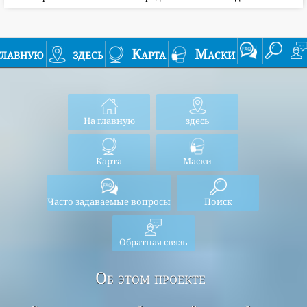
главную
здесь
Карта
Маски
На главную
здесь
Карта
Маски
Часто задаваемые вопросы
Поиск
Обратная связь
Об этом проекте