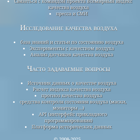
Связаться с командой проекта Всемирный индекс
качества воздуха
пресса и СМИ
Исследование качества воздуха
база знаний и статьи по состоянию воздуха
Эксперименты с качеством воздуха
Анализ датчиков качества воздуха
Часто задаваемые вопросы
Источник данных о качестве воздуха
Расчет индекса качества воздуха
прогноз качества воздуха
средства контроля состояния воздуха (маски,
мониторы ...)
API (интерфейс прикладного
программирования)
Платформа исторических данных
© 2008-2025