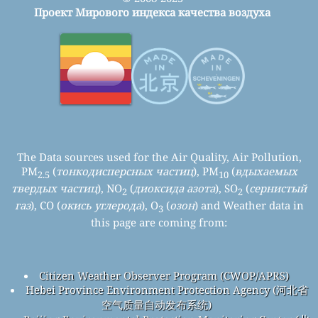
Проект Мирового индекса качества воздуха
The Data sources used for the Air Quality, Air Pollution,
PM
(
тонкодисперсных частиц
), PM
(
вдыхаемых
2.5
10
твердых частиц
), NO
(
диоксида азота
), SO
(
сернистый
2
2
газ
), CO (
окись углерода
), O
(
озон
) and Weather data in
3
this page are coming from:
Citizen Weather Observer Program (CWOP/APRS)
Hebei Province Environment Protection Agency (河北省
空气质量自动发布系统)