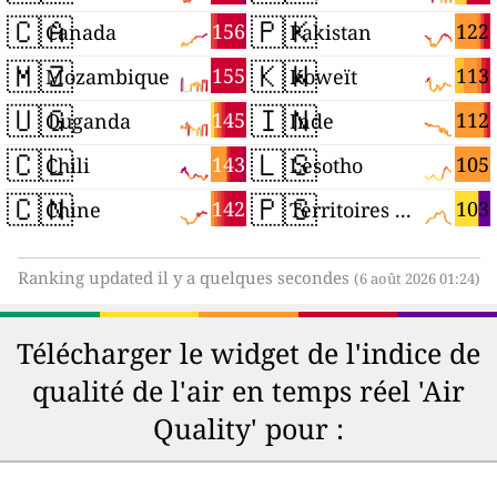
🇨🇦
🇵🇰
156
122
Canada
Pakistan
🇲🇿
🇰🇼
155
113
Mozambique
Koweït
🇺🇬
🇮🇳
145
112
Ouganda
Inde
🇨🇱
🇱🇸
143
105
Chili
Lesotho
🇨🇳
🇵🇸
142
103
Chine
Territoires palestiniens
Ranking updated il y a quelques secondes
(6 août 2026 01:24)
Télécharger le widget de l'indice de
qualité de l'air en temps réel 'Air
Quality' pour :