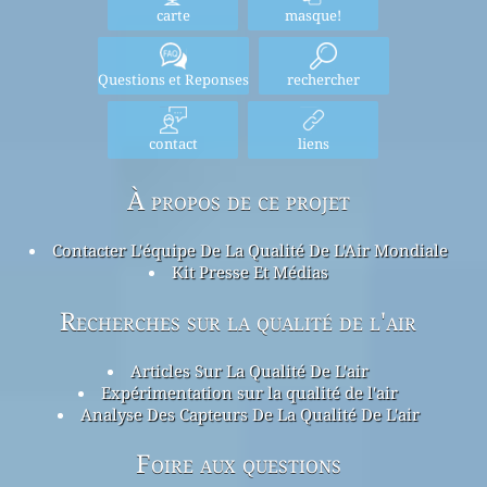
carte
masque!
Questions et Reponses
rechercher
contact
liens
À propos de ce projet
Contacter L'équipe De La Qualité De L'Air Mondiale
Kit Presse Et Médias
Recherches sur la qualité de l'air
Articles Sur La Qualité De L'air
Expérimentation sur la qualité de l'air
Analyse Des Capteurs De La Qualité De L'air
Foire aux questions