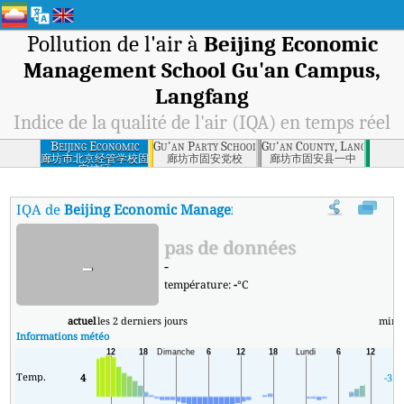
Pollution de l'air à
Beijing Economic
Management School Gu'an Campus,
Langfang
Indice de la qualité de l'air (IQA) en temps réel
Beijing Economic
Gu'an Party School, Langfang
Gu'an County, Langfang
Management
廊坊市北京经管学校固
廊坊市固安党校
廊坊市固安县一中
安校区
School Gu'an
Campus, Langfang
IQA de
Beijing Economic Management School Gu'an Campus
pas de données
-
-
température:
-
°C
actuel
les 2 derniers jours
min
Informations météo
Temp.
4
-3