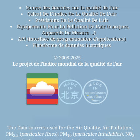
Source des données sur la qualité de l'air
Calcul De L'indice De La Qualité De L'air
Prévisions De La Qualité De L'air
Equipements Pour La Pollution De L'air (masques,
Appareils De Mesure ...)
API (interface de programmation d'applications)
Plateforme de données historiques
© 2008-2025
Le projet de l'indice mondial de la qualité de l'air
The Data sources used for the Air Quality, Air Pollution,
PM
(
particules fines
), PM
(
particules inhalables
), NO
2.5
10
2