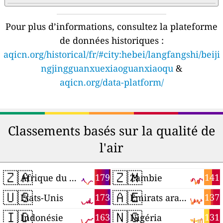
Pour plus d’informations, consultez la plateforme
de données historiques :
aqicn.org/historical/fr/#city:hebei/langfangshi/beiji
ngjingguanxuexiaoguanxiaoqu
&
aqicn.org/data-platform/
Classements basés sur la qualité de
l'air
🇿🇦
🇿🇲
179
141
Afrique du Sud
Zambie
🇺🇸
🇦🇪
173
137
États-Unis
Émirats arabes unis
🇮🇩
🇳🇬
163
131
Indonésie
Nigéria