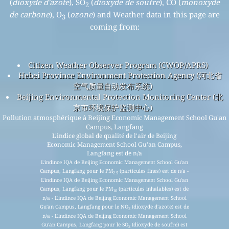
(
dioxyde d'azote
), SO
(
dioxyde de soufre
), CO (
monoxyde
2
de carbone
), O
(
ozone
) and Weather data in this page are
3
coming from:
Citizen Weather Observer Program (CWOP/APRS)
Hebei Province Environment Protection Agency (河北省
空气质量自动发布系统)
Beijing Environmental Protection Monitoring Center (北
京市环境保护监测中心)
Pollution atmosphérique à Beijing Economic Management School Gu'an
Campus, Langfang
L'indice global de qualité de l'air de Beijing
Economic Management School Gu'an Campus,
Langfang est de n/a
L'indince IQA de Beijing Economic Management School Gu'an
Campus, Langfang pour le PM
(particules fines) est de n/a -
2.5
L'indince IQA de Beijing Economic Management School Gu'an
Campus, Langfang pour le PM
(particules inhalables) est de
10
n/a - L'indince IQA de Beijing Economic Management School
Gu'an Campus, Langfang pour le NO
(dioxyde d'azote) est de
2
n/a - L'indince IQA de Beijing Economic Management School
Gu'an Campus, Langfang pour le SO
(dioxyde de soufre) est
2