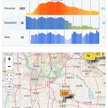
Pression
1022
1020
Humidité
32
30
Vent
10
3
+
−