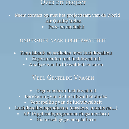
Over dit project
Neem contact op met het projectteam van de World
Air Quality Index
Pers- en mediakit
onderzoek naar luchtkwaliteit
Kennisbank en artikelen over luchtkwaliteit
Experimenten met luchtkwaliteit
Analyse van luchtkwaliteitsensoren
Veel Gestelde Vragen
Gegevensbron luchtkwaliteit
Berekening van de luchtkwaliteitsindex
Voorspelling van de luchtkwaliteit
Luchtkwaliteitsproducten (maskers, monitoren…)
API (Applicatieprogrammeringsinterface)
Historisch gegevensplatform