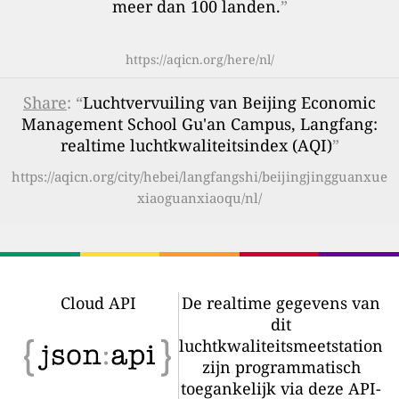
meer dan 100 landen.
”
https://aqicn.org/here/nl/
Share
: “
Luchtvervuiling van Beijing Economic
Management School Gu'an Campus, Langfang:
realtime luchtkwaliteitsindex (AQI)
”
https://aqicn.org/city/hebei/langfangshi/beijingjingguanxue
xiaoguanxiaoqu/nl/
Cloud API
De realtime gegevens van
dit
luchtkwaliteitsmeetstation
zijn programmatisch
toegankelijk via deze API-