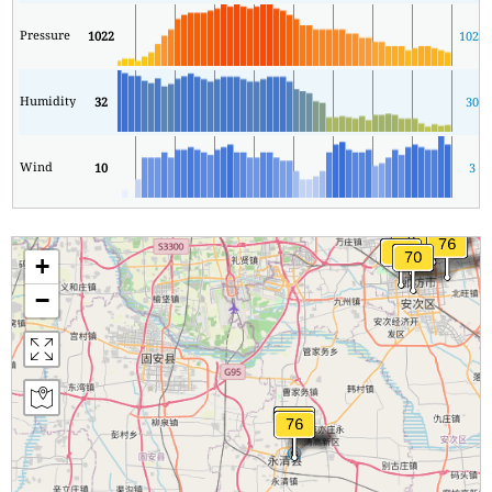
Pressure
1022
1020
Humidity
32
30
Wind
10
3
+
−