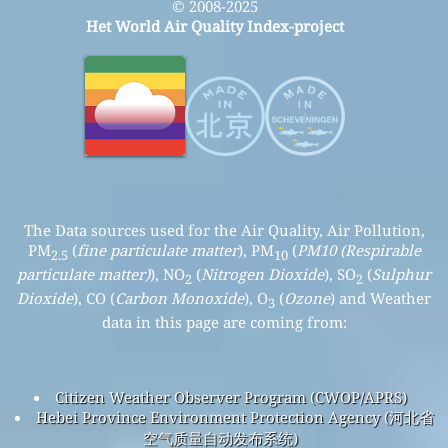
© 2008-2025
Het World Air Quality Index-project
The Data sources used for the Air Quality, Air Pollution,
PM
(
fine particulate matter
), PM
(
PM10 (Respirable
2.5
10
particulate matter)
), NO
(
Nitrogen Dioxide
), SO
(
Sulphur
2
2
Dioxide
), CO (
Carbon Monoxide
), O
(
Ozone
) and Weather
3
data in this page are coming from:
Citizen Weather Observer Program (CWOP/APRS)
Hebei Province Environment Protection Agency (河北省
空气质量自动发布系统)