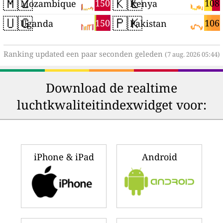
🇲🇿
🇰🇪
150
108
Mozambique
Kenya
🇺🇬
🇵🇰
150
106
Uganda
Pakistan
Ranking updated een paar seconden geleden
(7 aug. 2026 05:44)
Download de realtime
luchtkwaliteitindexwidget voor:
iPhone & iPad
Android