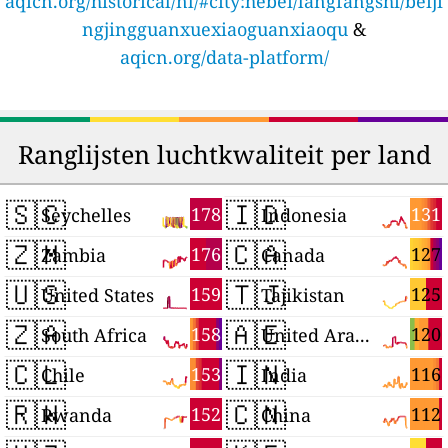
aqicn.org/historical/nl/#city:hebei/langfangshi/beiji
ngjingguanxuexiaoguanxiaoqu
&
aqicn.org/data-platform/
Ranglijsten luchtkwaliteit per land
🇸🇨
🇮🇩
178
131
Seychelles
Indonesia
🇿🇲
🇨🇦
176
127
Zambia
Canada
🇺🇸
🇹🇯
159
125
United States
Tajikistan
🇿🇦
🇦🇪
158
120
South Africa
United Arab Emirates
🇨🇱
🇮🇳
153
116
Chile
India
🇷🇼
🇨🇳
152
112
Rwanda
China