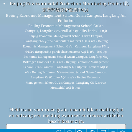
Beijing Environmental Protection Monitoring Center (北
京市环境保护监测中心)
Beijing Economic Management School Gu'an Campus, Langfang Air
Pollution
Beijing Economic Management School Gu'an
Campus, Langfang overall air quality index is n/a
Beijing Economic Management School Gu'an Campus,
Langfang PM
(fine particulate matter) AQI is n/a - Beijing
2.5
Economic Management School Gu'an Campus, Langfang PM
10
(PM10 (Respirable particulate matter)) AQI is n/a - Beijing
Economic Management School Gu'an Campus, Langfang NO
2
(Nitrogen Dioxide) AQI is n/a - Beijing Economic Management
School Gu'an Campus, Langfang SO
(Sulphur Dioxide) AQI is
2
n/a - Beijing Economic Management School Gu'an Campus,
Langfang O
(Ozone) AQI is n/a - Beijing Economic
3
Management School Gu'an Campus, Langfang CO (Carbon
Monoxide) AQI is n/a -
Meld u aan voor onze gratis maandelijkse mailinglijst
en ontvang een melding wanneer er nieuwe artikelen
beschikbaar zijn.
indienen