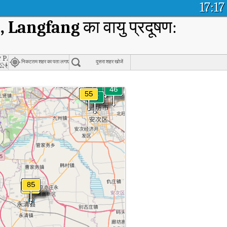
17:17
, Langfang
का वायु प्रदूषण:
 Bureau, Langfang
 Party Committee Office Building, Langfang
निकटतम शहर का पता लगाएं
दूसरा शहर खोजें
公楼
u'an Campus, Langfang का वास्तविक समय वायु गुणवत्ता सूचकांक (AQI)।