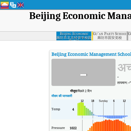
Beijing Economic Man
Beijing Economic
Gu'an Party School, 
G
Management
廊坊市北京经管学校固
廊坊市固安党校
安校区
School Gu'an
Campus, Langfang
Beijing Economic Management School
-
अच
-
तापमान:
-
मौजूदा
पिछले 2 दिन
मौसम की जानकारी
Temp
4
Pressure
1022