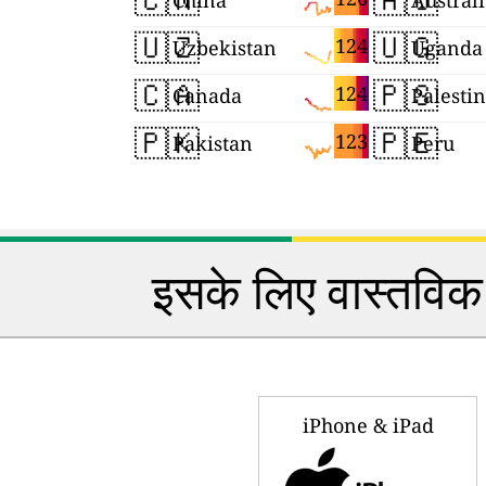
China
Austral
🇺🇿
🇺🇬
124
Uzbekistan
Uganda
🇨🇦
🇵🇸
124
Canada
Palesti
🇵🇰
🇵🇪
123
Pakistan
Peru
इसके लिए वास्तविक 
iPhone & iPad