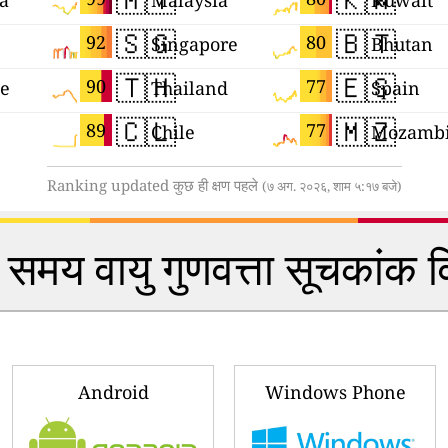
ia
Malaysia
Kuwait
🇸🇬
🇧🇹
92
80
Singapore
Bhutan
🇹🇭
🇪🇸
90
77
ne
Thailand
Spain
🇨🇱
🇲🇿
89
77
Chile
Mozamb
Ranking updated कुछ ही क्षण पहले
(७ अग. २०२६, शाम ५:१७ बजे)
समय वायु गुणवत्ता सूचकांक 
Android
Windows Phone