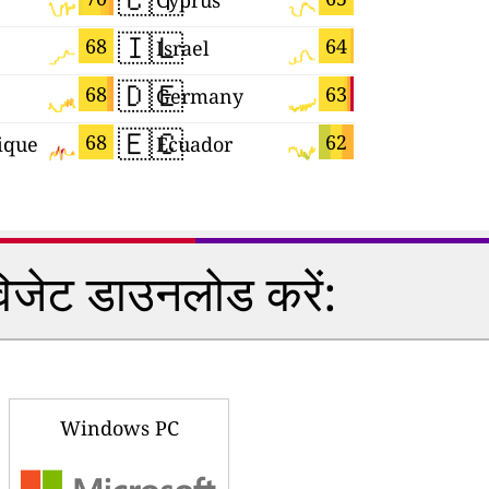
Cyprus
🇮🇱
🇲🇪
68
64
Israel
Monteneg
🇩🇪
🇭🇷
68
63
Germany
Croatia
🇪🇨
🇯🇵
68
62
ique
Ecuador
Japan
विजेट डाउनलोड करें:
Windows PC