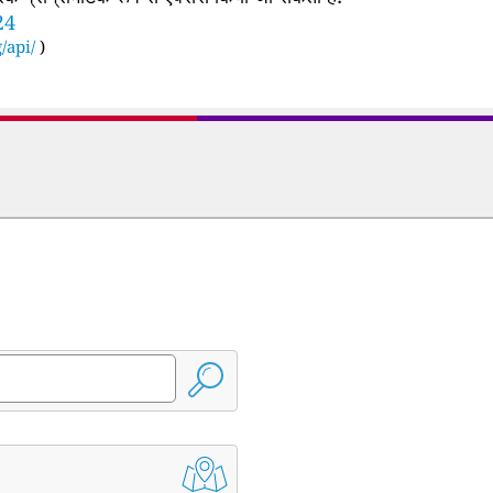
24
/api/
)