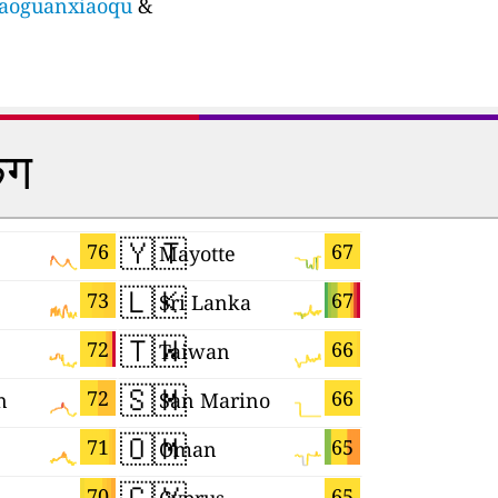
xiaoguanxiaoqu
&
िंग
🇾🇹
🇰🇿
76
67
Mayotte
Kazakhst
🇱🇰
🇫🇷
73
67
Sri Lanka
France
🇹🇼
🇬🇭
72
66
Taiwan
Ghana
🇸🇲
🇨🇿
72
66
n
San Marino
Czechia
🇴🇲
🇧🇷
71
65
Oman
Brazil
🇨🇾
🇷🇺
70
65