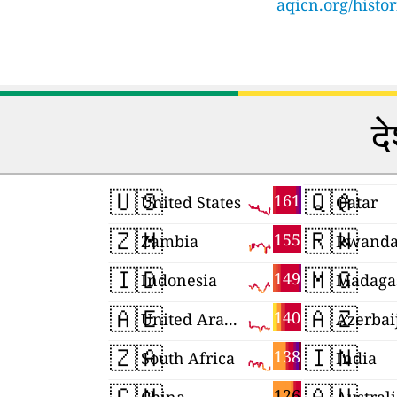
aqicn.org/histo
दे
🇺🇸
🇶🇦
161
United States
Qatar
🇿🇲
🇷🇼
155
Zambia
Rwand
🇮🇩
🇲🇬
149
Indonesia
Madaga
🇦🇪
🇦🇿
140
United Arab Emirates
Azerbai
🇿🇦
🇮🇳
138
South Africa
India
🇨🇳
🇦🇺
126