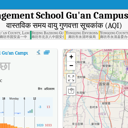
agement School Gu'an Campus
वास्तविक समय वायु गुणवत्ता सूचकांक (AQI)
Langfang
u'an County, Langfang
Beijing Bazhong Gu'an Branch, Langfang
Yongqing Environmental Protection
Yongqing County
廊坊市固安县一中
廊坊市北京八中固安分校
廊坊市永清环保局
廊坊市永清县委办
 Gu'an Campus, Langfang
का AQI
:
Beijing Economic Management School G
+
्छा
−
°C
मिन
अधिकतम
-3
13
1020
1033