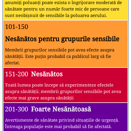
anumiți poluanți poate exista o îngrijorare moderată de
sănătate pentru un număr foarte mic de persoane care
sunt neobișnuit de sensibile la poluarea aerului.
101-150
Nesănătos pentru grupurile sensibile
Membrii grupurilor sensibile pot avea efecte asupra
sănătății. Este puțin probabil ca publicul larg să fie
afectat.
151-200
Nesănătos
Toată lumea poate începe să experimenteze efectele
asupra sănătății; membrii grupurilor sensibile pot avea
efecte mai grave asupra sănătății
201-300
Foarte Nesănătoasă
Avertismente de sănătate privind situațiile de urgență.
Întreaga populație este mai probabil să fie afectată.