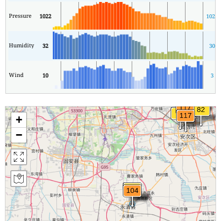
Pressure
1022
1020
Humidity
32
30
Wind
10
3
+
−