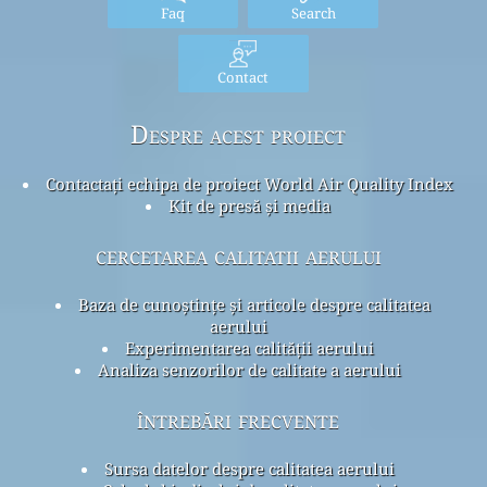
Faq
Search
Contact
Despre acest proiect
Contactați echipa de proiect World Air Quality Index
Kit de presă și media
cercetarea calitatii aerului
Baza de cunoștințe și articole despre calitatea
aerului
Experimentarea calității aerului
Analiza senzorilor de calitate a aerului
întrebări frecvente
Sursa datelor despre calitatea aerului