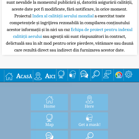
sunt nevalide la momentul publicării și, datorită asigurării calității,
aceste date pot fi modificate, fără notificare, în orice moment.
Proiectul
Index al calității aerului mondial
a exercitat toate
competențele și îngrijirea rezonabilă în compilarea conținutului
acestor informații și în nici un caz
Echipa de proiect pentru indexul
calității aerului
sau agenții săi sunt răspunzători în contract,
delictuală sau în alt mod pentru orice pierdere, vătămare sau daună
care rezultă direct sau indirect din furnizarea acestor date.
Acasă
Aici
Home
Here
Map
Get a mask!