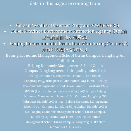
data in this page are coming from:
Citizen Weather Observer Program (CWOP/APRS)
Hebei Province Environment Protection Agency (河北省
空气质量自动发布系统)
Beijing Environmental Protection Monitoring Center (北
京市环境保护监测中心)
Beijing Economic Management School Gu'an Campus, Langfang Air
Pollution
Beijing Economic Management School Gu'an
Campus, Langfang overall air quality index is n/a
Beijing Economic Management School Gu'an Campus,
Langfang PM
(fine particulate matter) AQI is n/a - Beijing
2.5
Economic Management School Gu'an Campus, Langfang PM
10
(PM10 (Respirable particulate matter)) AQI is n/a - Beijing
Economic Management School Gu'an Campus, Langfang NO
2
(Nitrogen Dioxide) AQI is n/a - Beijing Economic Management
School Gu'an Campus, Langfang SO
(Sulphur Dioxide) AQI is
2
n/a - Beijing Economic Management School Gu'an Campus,
Langfang O
(Ozone) AQI is n/a - Beijing Economic
3
Management School Gu'an Campus, Langfang CO (Carbon
Monoxide) AQI is n/a -