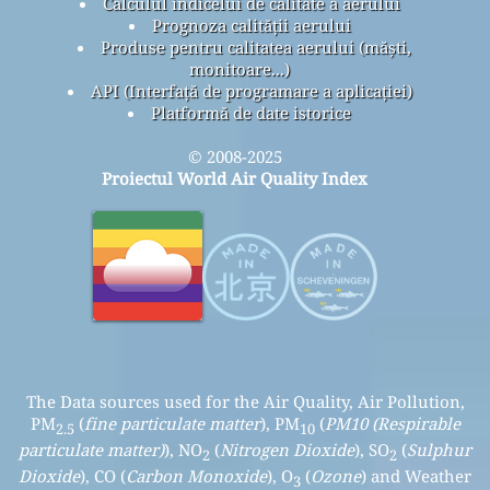
Calculul indicelui de calitate a aerului
Prognoza calității aerului
Produse pentru calitatea aerului (măști,
monitoare...)
API (Interfață de programare a aplicației)
Platformă de date istorice
© 2008-2025
Proiectul World Air Quality Index
The Data sources used for the Air Quality, Air Pollution,
PM
(
fine particulate matter
), PM
(
PM10 (Respirable
2.5
10
particulate matter)
), NO
(
Nitrogen Dioxide
), SO
(
Sulphur
2
2
Dioxide
), CO (
Carbon Monoxide
), O
(
Ozone
) and Weather
3