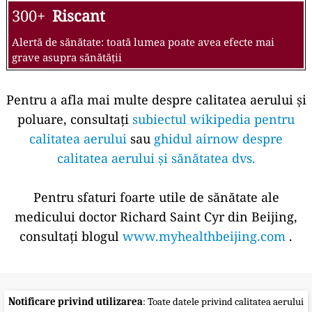
300+
Riscant
Alertă de sănătate: toată lumea poate avea efecte mai
grave asupra sănătății
Pentru a afla mai multe despre calitatea aerului și
poluare, consultați
subiectul wikipedia pentru
calitatea aerului
sau
ghidul airnow despre
calitatea aerului și sănătatea dvs.
Pentru sfaturi foarte utile de sănătate ale
medicului doctor Richard Saint Cyr din Beijing,
consultați blogul
www.myhealthbeijing.com
.
Notificare privind utilizarea
: Toate datele privind calitatea aerului