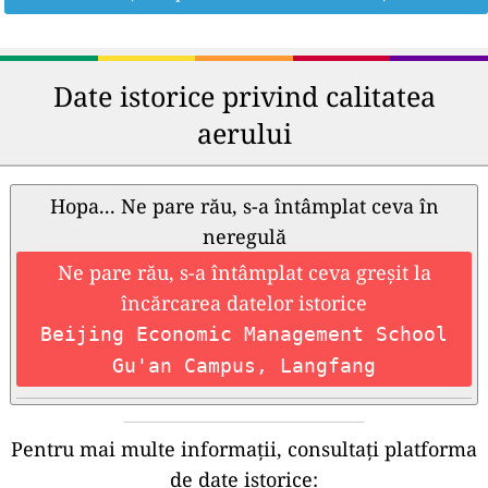
Date istorice privind calitatea
aerului
Hopa... Ne pare rău, s-a întâmplat ceva în
neregulă
Ne pare rău, s-a întâmplat ceva greșit la
încărcarea datelor istorice
Beijing Economic Management School
Gu'an Campus, Langfang
Pentru mai multe informații, consultați platforma
de date istorice: