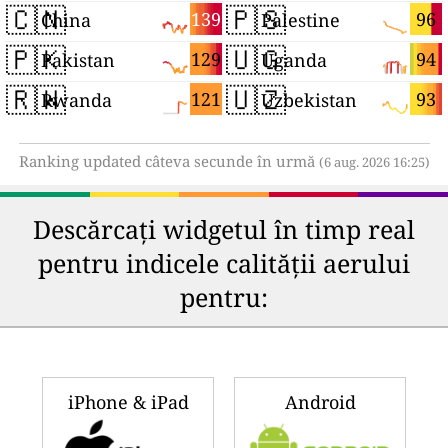
🇨🇳
🇵🇸
139
96
China
Palestine
🇵🇰
🇺🇬
129
94
Pakistan
Uganda
🇷🇼
🇺🇿
121
93
Rwanda
Uzbekistan
Ranking updated câteva secunde în urmă
(6 aug. 2026 16:25)
Descărcați widgetul în timp real
pentru indicele calității aerului
pentru:
iPhone & iPad
Android