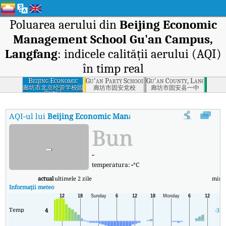
Poluarea aerului din
Beijing Economic
Management School Gu'an Campus,
Langfang
: indicele calității aerului (AQI)
în timp real
Beijing Economic
Gu'an Party School, Langfang
Gu'an County, Langfang
Management
廊坊市北京经管学校固
廊坊市固安党校
廊坊市固安县一中
安校区
School Gu'an
Campus, Langfang
AQI-ul lui
Beijing Economic Management School Gu'an Cam
Bun
-
-
temperatura:
-
°C
actual
ultimele 2 zile
min
Informații meteo
Temp
4
-3