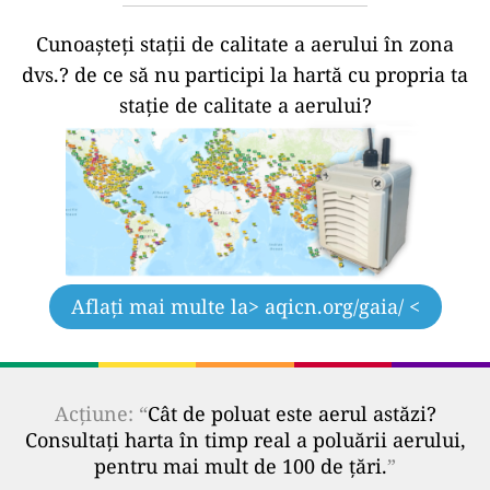
Cunoașteți stații de calitate a aerului în zona
dvs.?
de ce să nu participi la hartă cu propria ta
stație de calitate a aerului?
Aflați mai multe la
> aqicn.org/gaia/ <
Acțiune: “
Cât de poluat este aerul astăzi?
Consultați harta în timp real a poluării aerului,
pentru mai mult de 100 de țări.
”