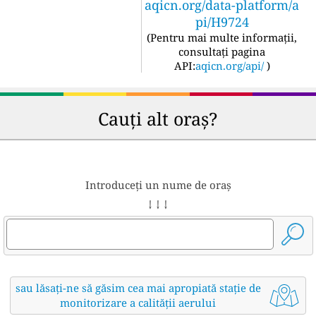
aqicn.org/data-platform/a
pi/H9724
(
Pentru mai multe informații,
consultați pagina
API:
aqicn.org/api/
)
Cauți alt oraș?
Introduceți un nume de oraș
↓ ↓ ↓
sau lăsați-ne să găsim cea mai apropiată stație de
monitorizare a calității aerului