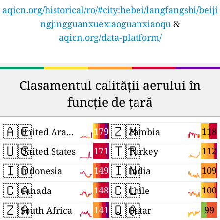
aqicn.org/historical/ro/#city:hebei/langfangshi/beiji
ngjingguanxuexiaoguanxiaoqu
&
aqicn.org/data-platform/
Clasamentul calității aerului în
funcție de țară
🇦🇪
🇿🇲
179
118
United Arab Emirates
Zambia
🇺🇸
🇹🇷
171
112
United States
Turkey
🇮🇩
🇮🇳
149
109
Indonesia
India
🇨🇦
🇨🇱
148
100
Canada
Chile
🇿🇦
🇶🇦
141
99
South Africa
Qatar