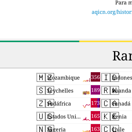
Para m
aqicn.org/histo
Ran
🇲🇿
🇮🇩
356
Mozambique
Indones
🇸🇨
🇷🇼
189
Seychelles
Ruanda
🇿🇦
🇨🇦
173
Sudáfrica
Canadá
🇺🇸
🇰🇪
165
Estados Unidos
Kenia
🇳🇬
🇨🇱
163
Nigeria
Chile