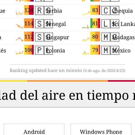
🇷🇸
🇨🇿
124
83
ue
Serbia
Chequia
🇸🇳
🇱🇰
114
81
Senegal
Sri Lank
🇸🇬
🇲🇬
112
80
n
Singapur
Madagas
🇵🇱
🇲🇽
106
79
dés
Polonia
México
Ranking updated hace un minuto
(6 de ago. de 2026 8:25)
dad del aire en tiempo 
Android
Windows Phone