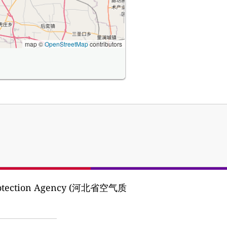
map ©
OpenStreetMap
contributors
Protection Agency (河北省空气质