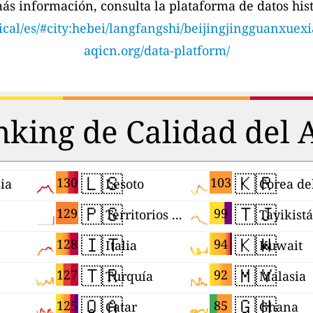
ás información, consulta la plataforma de datos hist
rical/es/#city:hebei/langfangshi/beijingjingguanxue
aqicn.org/data-platform/
king de Calidad del 
🇱🇸
🇰🇷
130
103
ia
Lesoto
Corea de
🇵🇸
🇹🇯
129
99
Territorios Palestinos
Tayikist
🇮🇹
🇰🇼
128
94
Italia
Kuwait
🇹🇷
🇲🇾
127
92
Turquía
Malasia
🇶🇦
🇬🇭
125
85
Catar
Ghana