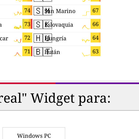
🇸🇲
🇲🇨
74
67
San Marino
Mónaco
🇸🇰
🇫🇷
73
66
a
Eslovaquia
Francia
🇭🇺
🇯🇵
72
64
car
Hungría
Japón
🇧🇹
🇺🇦
71
63
Bután
Ucrania
real" Widget para:
Windows PC