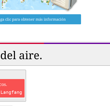
ga clic para obtener más información
del aire.
cos.
 Langfang