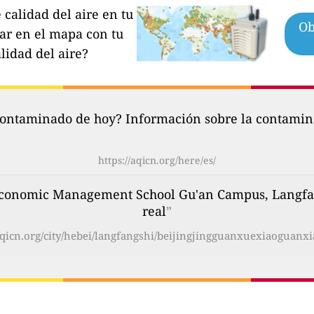
calidad del aire en tu
Ob
par en el mapa con tu
lidad del aire?
contaminado de hoy? Información sobre la contamina
https://aqicn.org/here/es/
Economic Management School Gu'an Campus, Langfang
real
”
/aqicn.org/city/hebei/langfangshi/beijingjingguanxuexiaoguanxi