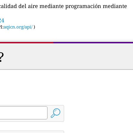
a calidad del aire mediante programación mediante
24
I:
aqicn.org/api/
)
?