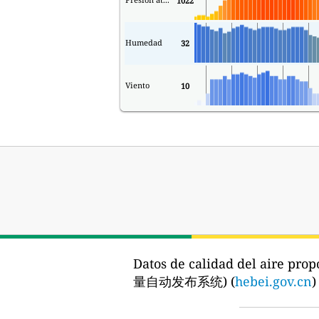
1022
Humedad
32
Viento
10
Datos de calidad del aire prop
量自动发布系统) (
hebei.gov.cn
)