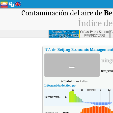
Contaminación del aire de
Be
Índice de
Beijing Economic
Gu'an Party School, 
G
Management
廊坊市北京经管学校固
廊坊市固安党校
安校区
School Gu'an
Campus, Langfang
ICA de
Beijing Economic Management
-
ning
-
tempera
actual
últimos 2 días
Información del tiempo
Temperatura.
4
Presión atmosférica