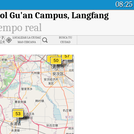
08:25
ol Gu'an Campus, Langfang
iempo real
 Bureau, Langfang
 Party Committee Office Building, Langfang
LOCALIZAR LA CIUDAD
BUSCA TU
公楼
MáS CERCANA
CIUDAD
) de Beijing Economic Management School Gu'an Campus, Langfang en tiempo real