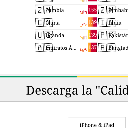
🇿🇲
🇿🇼
155
Zambia
Zimbab
🇨🇳
🇮🇳
139
China
India
🇺🇬
🇵🇰
139
Uganda
Pakistá
🇦🇪
🇧🇩
137
Emiratos Árabes Unidos
Bangla
Descarga la "Cali
iPhone & iPad