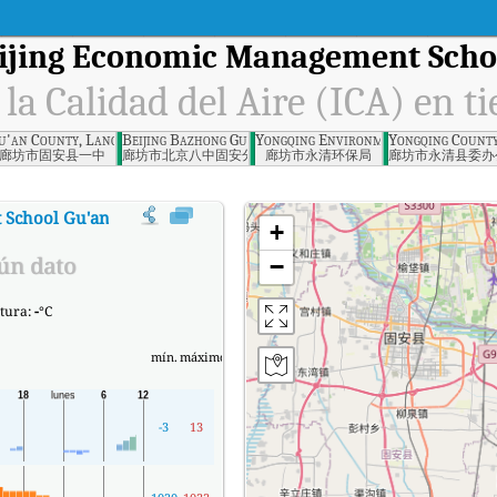
ijing Economic Management Scho
 la Calidad del Aire (ICA) en t
Langfang
u'an County, Langfang
Beijing Bazhong Gu'an Branch, Langfang
Yongqing Environmental Protection
Yongqing County
廊坊市固安县一中
廊坊市北京八中固安分校
廊坊市永清环保局
廊坊市永清县委办
 School Gu'an Campus, Langfang
:
Índice de la Calidad del Aire (ICA
+
ún dato
−
tura:
-
°C
mín.
máximo
-3
13