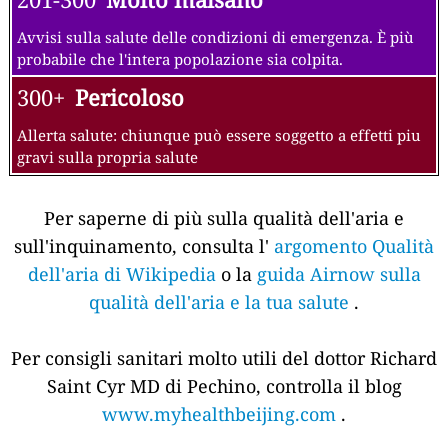
Avvisi sulla salute delle condizioni di emergenza. È più
probabile che l'intera popolazione sia colpita.
300+
Pericoloso
Allerta salute: chiunque può essere soggetto a effetti piu
gravi sulla propria salute
Per saperne di più sulla qualità dell'aria e
sull'inquinamento, consulta l'
argomento Qualità
dell'aria di Wikipedia
o la
guida Airnow sulla
qualità dell'aria e la tua salute
.
Per consigli sanitari molto utili del dottor Richard
Saint Cyr MD di Pechino, controlla il blog
www.myhealthbeijing.com
.