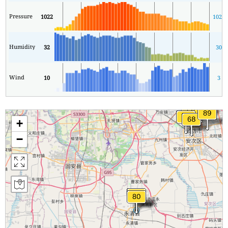
Pressure
1022
1020
Humidity
32
30
Wind
10
3
+
−