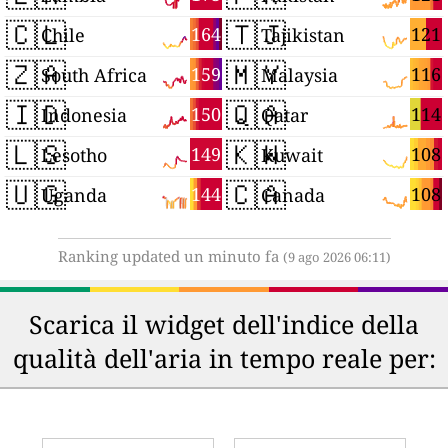
🇨🇱
🇹🇯
164
121
Chile
Tajikistan
🇿🇦
🇲🇾
159
116
South Africa
Malaysia
🇮🇩
🇶🇦
150
114
Indonesia
Qatar
🇱🇸
🇰🇼
149
108
Lesotho
Kuwait
🇺🇬
🇨🇦
144
108
Uganda
Canada
Ranking updated un minuto fa
(9 ago 2026 06:11)
Scarica il widget dell'indice della
qualità dell'aria in tempo reale per: