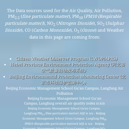
The Data sources used for the Air Quality, Air Pollution,
PM
(
fine particulate matter
), PM
(
PM10 (Respirable
2.5
10
particulate matter)
), NO
(
Nitrogen Dioxide
), SO
(
Sulphur
2
2
Dioxide
), CO (
Carbon Monoxide
), O
(
Ozone
) and Weather
3
data in this page are coming from:
Citizen Weather Observer Program (CWOP/APRS)
Hebei Province Environment Protection Agency (河北省
空气质量自动发布系统)
Beijing Environmental Protection Monitoring Center (北
京市环境保护监测中心)
Beijing Economic Management School Gu'an Campus, Langfang Air
Pollution
Beijing Economic Management School Gu'an
Campus, Langfang overall air quality index is n/a
Beijing Economic Management School Gu'an Campus,
Langfang PM
(fine particulate matter) AQI is n/a - Beijing
2.5
Economic Management School Gu'an Campus, Langfang PM
10
(PM10 (Respirable particulate matter)) AQI is n/a - Beijing
Economic Management School Gu'an Campus, Langfang NO