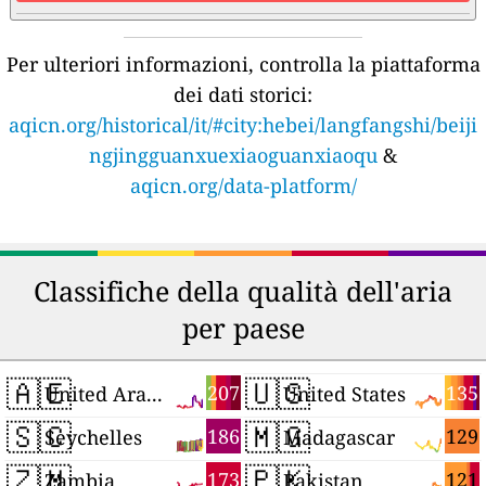
Per ulteriori informazioni, controlla la piattaforma
dei dati storici:
aqicn.org/historical/it/#city:hebei/langfangshi/beiji
ngjingguanxuexiaoguanxiaoqu
&
aqicn.org/data-platform/
Classifiche della qualità dell'aria
per paese
🇦🇪
🇺🇸
207
135
United Arab Emirates
United States
🇸🇨
🇲🇬
186
129
Seychelles
Madagascar
🇿🇲
🇵🇰
173
121
Zambia
Pakistan