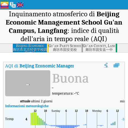
Inquinamento atmosferico di
Beijing
Economic Management School Gu'an
Campus, Langfang
: indice di qualità
dell'aria in tempo reale (AQI)
Beijing Economic
Gu'an Party School, Langfang
Gu'an County, Langfang
Management
廊坊市北京经管学校固
廊坊市固安党校
廊坊市固安县一中
安校区
School Gu'an
Campus, Langfang
AQI di
Beijing Economic Management School Gu'an Campus
Buona
-
-
temperatura:
-
°C
attuale
ultimi 2 giorni
min
Informazioni meteorologiche
Temp
4
-3