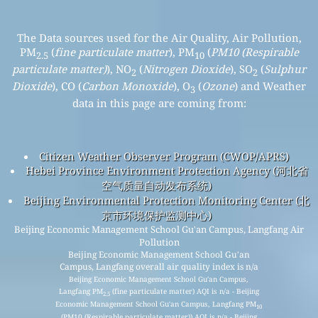
The Data sources used for the Air Quality, Air Pollution,
PM
(
fine particulate matter
), PM
(
PM10 (Respirable
2.5
10
particulate matter)
), NO
(
Nitrogen Dioxide
), SO
(
Sulphur
2
2
Dioxide
), CO (
Carbon Monoxide
), O
(
Ozone
) and Weather
3
data in this page are coming from:
Citizen Weather Observer Program (CWOP/APRS)
Hebei Province Environment Protection Agency (河北省
空气质量自动发布系统)
Beijing Environmental Protection Monitoring Center (北
京市环境保护监测中心)
Beijing Economic Management School Gu'an Campus, Langfang Air
Pollution
Beijing Economic Management School Gu'an
Campus, Langfang overall air quality index is n/a
Beijing Economic Management School Gu'an Campus,
Langfang PM
(fine particulate matter) AQI is n/a - Beijing
2.5
Economic Management School Gu'an Campus, Langfang PM
10
(PM10 (Respirable particulate matter)) AQI is n/a - Beijing