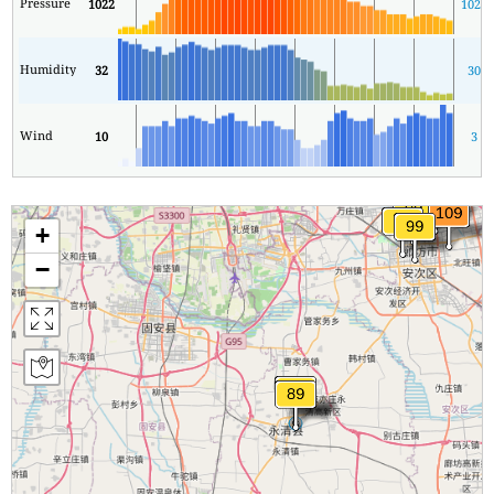
Pressure
1022
1020
Humidity
32
30
Wind
10
3
+
−