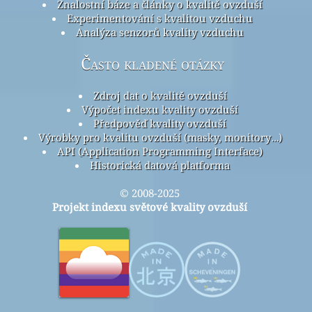
Znalostní báze a články o kvalitě ovzduší
Experimentování s kvalitou vzduchu
Analýza senzorů kvality vzduchu
Často kladené otázky
Zdroj dat o kvalitě ovzduší
Výpočet indexu kvality ovzduší
Předpověď kvality ovzduší
Výrobky pro kvalitu ovzduší (masky, monitory…)
API (Application Programming Interface)
Historická datová platforma
© 2008-2025
Projekt indexu světové kvality ovzduší