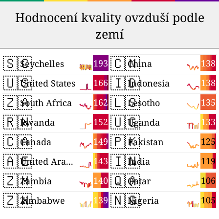
Hodnocení kvality ovzduší podle
zemí
🇸🇨
🇨🇳
193
138
Seychelles
China
🇺🇸
🇮🇩
166
138
United States
Indonesia
🇿🇦
🇱🇸
162
135
South Africa
Lesotho
🇷🇼
🇺🇬
152
133
Rwanda
Uganda
🇨🇦
🇵🇰
149
125
Canada
Pakistan
🇦🇪
🇮🇳
143
119
United Arab Emirates
India
🇿🇲
🇶🇦
140
106
Zambia
Qatar
🇿🇼
🇳🇬
139
105
Zimbabwe
Nigeria