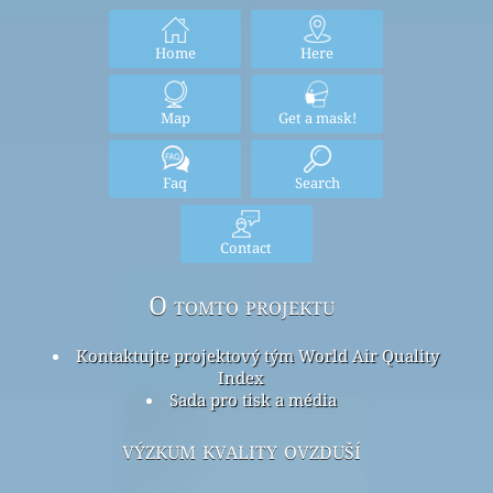
Home
Here
Map
Get a mask!
Faq
Search
Contact
O tomto projektu
Kontaktujte projektový tým World Air Quality
Index
Sada pro tisk a média
výzkum kvality ovzduší