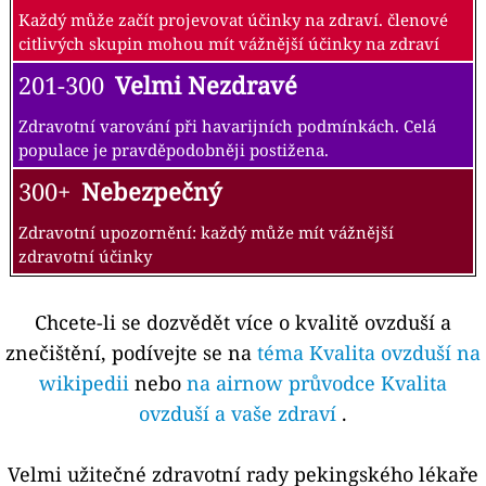
Každý může začít projevovat účinky na zdraví. členové
citlivých skupin mohou mít vážnější účinky na zdraví
201-300
Velmi Nezdravé
Zdravotní varování při havarijních podmínkách. Celá
populace je pravděpodobněji postižena.
300+
Nebezpečný
Zdravotní upozornění: každý může mít vážnější
zdravotní účinky
Chcete-li se dozvědět více o kvalitě ovzduší a
znečištění, podívejte se na
téma Kvalita ovzduší na
wikipedii
nebo
na airnow průvodce Kvalita
ovzduší a vaše zdraví
.
Velmi užitečné zdravotní rady pekingského lékaře