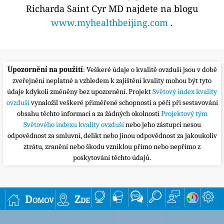
Richarda Saint Cyr MD najdete na blogu
www.myhealthbeijing.com
.
Upozornění na použití
: Veškeré údaje o kvalitě ovzduší jsou v době
zveřejnění neplatné a vzhledem k zajištění kvality mohou být tyto
údaje kdykoli změněny bez upozornění. Projekt
Světový index kvality
ovzduší
vynaložil veškeré přiměřené schopnosti a péči při sestavování
obsahu těchto informací a za žádných okolností
Projektový tým
Světového indexu kvality ovzduší
nebo jeho zástupci nesou
odpovědnost za smluvní, delikt nebo jinou odpovědnost za jakoukoliv
ztrátu, zranění nebo škodu vzniklou přímo nebo nepřímo z
poskytování těchto údajů.
Domov
Zde