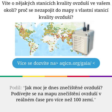
Víte o nějakých stanicích kvality ovzduší ve vašem
okolí?
proč se nezapojit do mapy s vlastní stanicí
kvality ovzduší?
Více se dozvíte na
> aqicn.org/gaia/ <
Podíl: “
Jak moc je dnes znečištěné ovzduší?
Podívejte se na mapu znečištění ovzduší v
reálném čase pro více než 100 zemí.
”