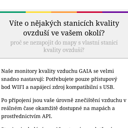
Víte o nějakých stanicích kvality
ovzduší ve vašem okolí?
proč se nezapojit do mapy s vlastní stanicí
kvality ovzduší?
Naše monitory kvality vzduchu GAIA se velmi
snadno nastavují: Potřebujete pouze přístupový
bod WIFI a napájecí zdroj kompatibilní s USB.
Po připojení jsou vaše úrovně znečištění vzduchu v
reálném čase okamžitě dostupné na mapách a
prostřednictvím API.