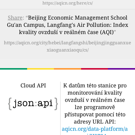
https://aqicn.org/here/cs/
Share
: “
Beijing Economic Management School
Gu'an Campus, Langfang's Air Pollution: Index
kvality ovzduší v reálném čase (AQI)
”
https://aqicn.org/city/hebei/langfangshi/beijingjingguanxue
xiaoguanxiaoqu/cs/
Cloud API
K datům této stanice pro
monitorování kvality
ovzduší v reálném čase
lze programově
přistupovat pomocí této
adresy URL API:
aqicn.org/data-platform/a