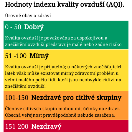
Hodnoty indexu kvality ovzduší (AQI).
Úrovně obav o zdraví
0 - 50
Dobrý
Kvalita ovzduší je považována za uspokojivou a
znečištění ovzduší představuje malé nebo žádné riziko
51 -100
Mírný
Kvalita ovzduší je přijatelná; u některých znečišťujících
látek však může existovat mírný zdravotní problém u
velmi malého počtu lidí, kteří jsou neobvykle citliví na
znečištění ovzduší.
101-150
Nezdravé pro citlivé skupiny
Členové citlivých skupin mohou mít účinky na zdraví.
Obecná veřejnost pravděpodobně nebude zasažena.
151-200
Nezdravý