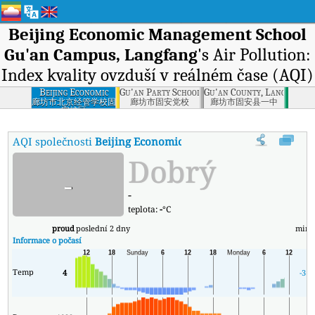
Beijing Economic Management School
Gu'an Campus, Langfang
's Air Pollution:
Index kvality ovzduší v reálném čase (AQI)
Beijing Economic
Gu'an Party School, Langfang
Gu'an County, Langfang
Management
廊坊市北京经管学校固
廊坊市固安党校
廊坊市固安县一中
安校区
School Gu'an
Campus, Langfang
AQI společnosti
Beijing Economic Management School Gu'a
Dobrý
-
-
teplota:
-
°C
proud
poslední 2 dny
min
Informace o počasí
Temp
4
-3