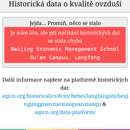
Historická data o kvalitě ovzduší
Jejda... Promiň, něco se stalo
Je nám líto, ale při načítání historických dat
se stala chyba
Beijing Economic Management School
Gu'an Campus, Langfang
Další informace najdete na platformě historických
dat:
aqicn.org/historical/cs/#city:hebei/langfangshi/beiji
ngjingguanxuexiaoguanxiaoqu
&
aqicn.org/data-platform/