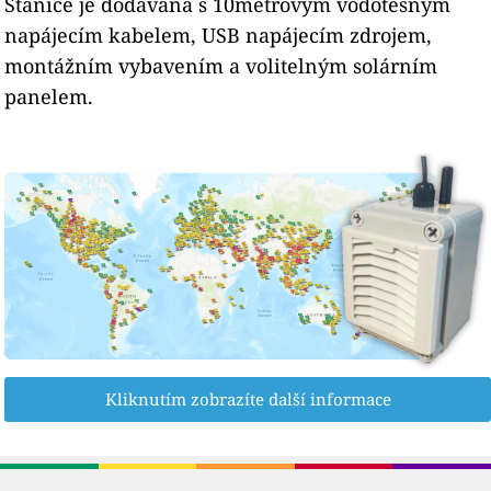
Stanice je dodávána s 10metrovým vodotěsným
napájecím kabelem, USB napájecím zdrojem,
montážním vybavením a volitelným solárním
panelem.
Kliknutím zobrazíte další informace