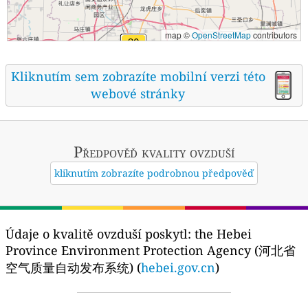
map ©
OpenStreetMap
contributors
Kliknutím sem zobrazíte mobilní verzi této
webové stránky
Předpověď kvality ovzduší
kliknutím zobrazíte podrobnou předpověď
Údaje o kvalitě ovzduší poskytl:
the Hebei
Province Environment Protection Agency (河北省
空气质量自动发布系统) (
hebei.gov.cn
)