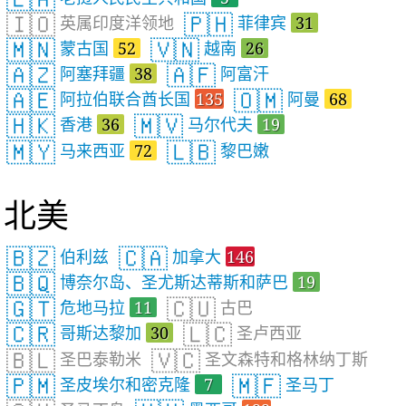
🇮🇴
🇵🇭
英属印度洋领地
菲律宾
31
🇲🇳
🇻🇳
蒙古国
52
越南
26
🇦🇿
🇦🇫
阿塞拜疆
38
阿富汗
🇦🇪
🇴🇲
阿拉伯联合酋长国
135
阿曼
68
🇭🇰
🇲🇻
香港
36
马尔代夫
19
🇲🇾
🇱🇧
马来西亚
72
黎巴嫩
北美
🇧🇿
🇨🇦
伯利兹
加拿大
146
🇧🇶
博奈尔岛、圣尤斯达蒂斯和萨巴
19
🇬🇹
🇨🇺
危地马拉
11
古巴
🇨🇷
🇱🇨
哥斯达黎加
30
圣卢西亚
🇧🇱
🇻🇨
圣巴泰勒米
圣文森特和格林纳丁斯
🇵🇲
🇲🇫
圣皮埃尔和密克隆
7
圣马丁