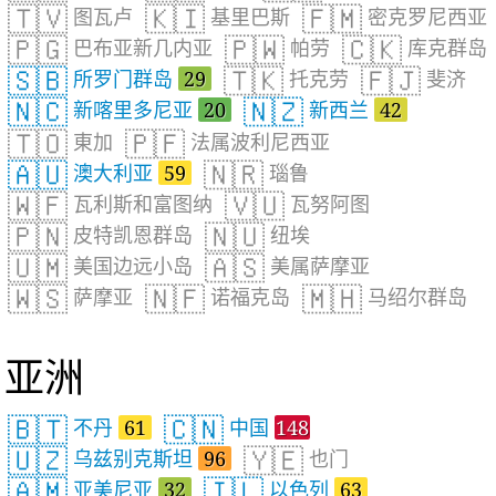
🇹🇻
🇰🇮
🇫🇲
图瓦卢
基里巴斯
密克罗尼西亚
🇵🇬
🇵🇼
🇨🇰
巴布亚新几内亚
帕劳
库克群岛
🇸🇧
🇹🇰
🇫🇯
所罗门群岛
29
托克劳
斐济
🇳🇨
🇳🇿
新喀里多尼亚
20
新西兰
42
🇹🇴
🇵🇫
東加
法属波利尼西亚
🇦🇺
🇳🇷
澳大利亚
59
瑙鲁
🇼🇫
🇻🇺
瓦利斯和富图纳
瓦努阿图
🇵🇳
🇳🇺
皮特凯恩群岛
纽埃
🇺🇲
🇦🇸
美国边远小岛
美属萨摩亚
🇼🇸
🇳🇫
🇲🇭
萨摩亚
诺福克岛
马绍尔群岛
亚洲
🇧🇹
🇨🇳
不丹
61
中国
148
🇺🇿
🇾🇪
乌兹别克斯坦
96
也门
🇦🇲
🇮🇱
亚美尼亚
32
以色列
63