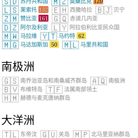
🇸🇩
🇲🇿
苏丹共和国
莫桑比克
120
🇱🇸
🇪🇭
🇧🇯
莱索托
132
西撒哈拉
贝宁
🇿🇲
🇬🇶
赞比亚
161
赤道几内亚
🇩🇿
🇱🇾
阿尔及利亚
阿拉伯利比亚民众国
🇲🇼
🇾🇹
马拉维
马约特
62
🇲🇬
🇲🇱
马达加斯加
50
马里共和国
南极洲
🇬🇸
🇦🇶
南乔治亚岛和南桑威齐群岛
南极洲
🇧🇻
🇹🇫
布维特岛
法属南部领土
🇭🇲
赫德与麦克唐纳群岛
大洋洲
🇹🇱
🇬🇺
🇲🇵
东帝汶
关岛
北马里亚纳群岛