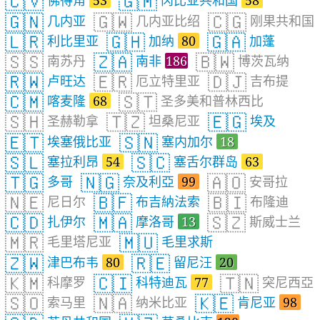
🇨🇻
🇬🇲
佛得角
53
冈比亚共和国
58
🇬🇳
🇬🇼
🇨🇬
几内亚
几内亚比绍
刚果共和国
🇱🇷
🇬🇭
🇬🇦
利比里亚
加纳
80
加蓬
🇸🇸
🇿🇦
🇧🇼
南苏丹
南非
186
博茨瓦纳
🇷🇼
🇪🇷
🇩🇯
卢旺达
厄立特里亚
吉布提
🇨🇲
🇸🇹
喀麦隆
68
圣多美和普林西比
🇸🇭
🇹🇿
🇪🇬
圣赫勒拿
坦桑尼亚
埃及
🇪🇹
🇸🇳
埃塞俄比亚
塞内加尔
18
🇸🇱
🇸🇨
塞拉利昂
54
塞舌尔群岛
63
🇹🇬
🇳🇬
🇦🇴
多哥
奈及利亞
99
安哥拉
🇳🇪
🇧🇫
🇧🇮
尼日尔
布吉納法索
布隆迪
🇨🇩
🇲🇦
🇸🇿
扎伊尔
摩洛哥
13
斯威士兰
🇲🇷
🇲🇺
毛里塔尼亚
毛里求斯
🇿🇼
🇷🇪
津巴布韦
80
留尼汪
20
🇰🇲
🇨🇮
🇹🇳
科摩罗
科特迪瓦
77
突尼西亞
🇸🇴
🇳🇦
🇰🇪
索马里
纳米比亚
肯尼亚
98