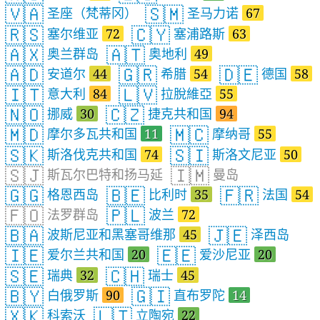
🇻🇦
🇸🇲
圣座（梵蒂冈）
圣马力诺
67
🇷🇸
🇨🇾
塞尔维亚
72
塞浦路斯
63
🇦🇽
🇦🇹
奥兰群岛
奥地利
49
🇦🇩
🇬🇷
🇩🇪
安道尔
44
希腊
54
德国
58
🇮🇹
🇱🇻
意大利
84
拉脫維亞
55
🇳🇴
🇨🇿
挪威
30
捷克共和国
94
🇲🇩
🇲🇨
摩尔多瓦共和国
11
摩纳哥
55
🇸🇰
🇸🇮
斯洛伐克共和国
74
斯洛文尼亚
50
🇸🇯
🇮🇲
斯瓦尔巴特和扬马延
曼岛
🇬🇬
🇧🇪
🇫🇷
格恩西岛
比利时
35
法国
54
🇫🇴
🇵🇱
法罗群岛
波兰
72
🇧🇦
🇯🇪
波斯尼亚和黑塞哥维那
45
泽西岛
🇮🇪
🇪🇪
爱尔兰共和国
20
爱沙尼亚
20
🇸🇪
🇨🇭
瑞典
32
瑞士
45
🇧🇾
🇬🇮
白俄罗斯
90
直布罗陀
14
🇽🇰
🇱🇹
科索沃
立陶宛
22