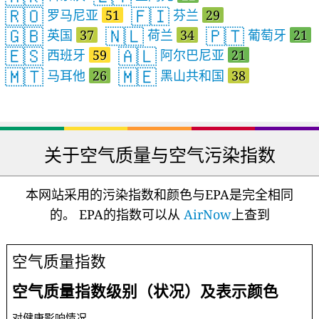
🇷🇴
🇫🇮
罗马尼亚
51
芬兰
29
🇬🇧
🇳🇱
🇵🇹
英国
37
荷兰
34
葡萄牙
21
🇪🇸
🇦🇱
西班牙
59
阿尔巴尼亚
21
🇲🇹
🇲🇪
马耳他
26
黑山共和国
38
关于空气质量与空气污染指数
本网站采用的污染指数和颜色与EPA是完全相同
的。 EPA的指数可以从
AirNow
上查到
空气质量指数
空气质量指数级别（状况）及表示颜色
对健康影响情况