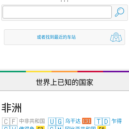
或者找到最近的车站
世界上已知的国家
非洲
🇨🇫
🇺🇬
🇹🇩
中非共和国
乌干达
131
乍得