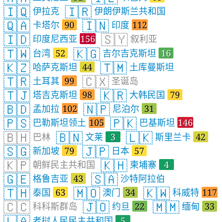
🇮🇶
🇮🇷
伊拉克
伊朗伊斯兰共和国
🇶🇦
🇮🇳
卡塔尔
90
印度
112
🇮🇩
🇸🇾
印度尼西亚
156
叙利亚
🇹🇼
🇰🇬
台湾
52
吉尔吉克斯坦
16
🇰🇿
🇹🇲
哈萨克斯坦
44
土库曼斯坦
🇹🇷
🇨🇽
土耳其
99
圣诞岛
🇹🇯
🇰🇷
塔吉克斯坦
98
大韩民国
79
🇧🇩
🇳🇵
孟加拉
102
尼泊尔
31
🇵🇸
🇵🇰
巴勒斯坦领土
105
巴基斯坦
146
🇧🇭
🇧🇳
🇱🇰
巴林
文莱
3
斯里兰卡
42
🇸🇬
🇯🇵
新加坡
79
日本
57
🇰🇵
🇰🇭
朝鲜民主共和国
柬埔寨
4
🇬🇪
🇸🇦
格鲁吉亚
43
沙特阿拉伯
🇹🇭
🇲🇴
🇰🇼
泰国
63
澳门
34
科威特
117
🇨🇨
🇯🇴
🇲🇲
科科斯群岛
约旦
22
缅甸
33
🇱🇦
老挝人民民主共和国
5