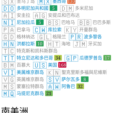
🇸🇽
🇲🇽
圣马丁岛
墨西哥
133
🇩🇴
🇩🇲
多明尼加共和國
5
多米尼加
🇦🇮
🇦🇬
安圭拉
安提瓜和巴布达
🇳🇮
🇧🇸
🇧🇧
尼加拉瓜
5
巴哈马
巴巴多斯
🇵🇦
🇨🇼
🇰🇾
巴拿马
库拉索
开曼群岛
🇬🇩
🇬🇱
🇵🇷
格林纳达
格陵兰
波多黎各
🇭🇳
🇭🇹
🇯🇲
洪都拉斯
10
海地
牙买加
🇹🇨
特克斯和凯科斯群岛
🇹🇹
🇬🇵
特立尼达和多巴哥
34
瓜德罗普岛
17
🇧🇲
🇺🇸
百慕大
美国
168
🇻🇮
🇰🇳
美属维京群岛
聖克里斯多福與尼維斯
🇻🇬
🇸🇻
英属维京群岛
萨尔瓦多
8
🇲🇸
🇦🇼
蒙塞拉特群岛
阿鲁巴
32
🇲🇶
马提尼克群岛
21
南美洲