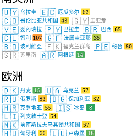
🇺🇾
🇪🇨
乌拉圭
厄瓜多尔
62
🇨🇴
🇬🇾
哥伦比亚共和国
48
圭亚那
🇻🇪
🇵🇾
🇧🇷
委內瑞拉
巴拉圭
巴西
65
🇨🇱
🇬🇫
智利
107
法属圭亚那
35
🇧🇴
🇫🇰
🇵🇪
玻利維亞
福克兰群岛
秘鲁
80
🇸🇷
🇦🇷
苏里南
阿根廷
14
欧洲
🇩🇰
🇺🇦
丹麦
15
乌克兰
57
🇷🇺
🇧🇬
俄罗斯
83
保加利亚
52
🇭🇷
🇮🇸
克罗地亚
55
冰岛
8
🇱🇮
列支敦士登
54
🇲🇰
前南斯拉夫马其顿共和国
57
🇭🇺
🇱🇺
匈牙利
66
卢森堡
18