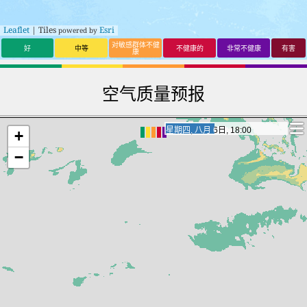
Leaflet
| Tiles
Esri
powered by
对敏感群体不健
好
中等
不健康的
非常不健康
有害
康
空气质量预报
星期五, 八月 7日, 12:00
星期五, 八月 7日, 12:00
+
−