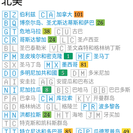
北美
🇧🇿
🇨🇦
伯利兹
加拿大
101
🇧🇶
博奈尔岛、圣尤斯达蒂斯和萨巴
26
🇬🇹
🇨🇺
危地马拉
38
古巴
🇨🇷
🇱🇨
哥斯达黎加
24
圣卢西亚
🇧🇱
🇻🇨
圣巴泰勒米
圣文森特和格林纳丁斯
🇵🇲
🇲🇫
圣皮埃尔和密克隆
1
圣马丁
🇸🇽
🇲🇽
圣马丁岛
墨西哥
81
🇩🇴
🇩🇲
多明尼加共和國
5
多米尼加
🇦🇮
🇦🇬
安圭拉
安提瓜和巴布达
🇳🇮
🇧🇸
🇧🇧
尼加拉瓜
8
巴哈马
巴巴多斯
🇵🇦
🇨🇼
🇰🇾
巴拿马
库拉索
开曼群岛
🇬🇩
🇬🇱
🇵🇷
格林纳达
格陵兰
波多黎各
🇭🇳
🇭🇹
🇯🇲
洪都拉斯
24
海地
牙买加
🇹🇨
特克斯和凯科斯群岛
🇹🇹
🇬🇵
特立尼达和多巴哥
85
瓜德罗普岛
49