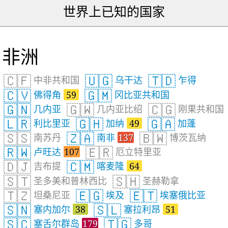
世界上已知的国家
非洲
🇨🇫
🇺🇬
🇹🇩
中非共和国
乌干达
乍得
🇨🇻
🇬🇲
佛得角
59
冈比亚共和国
🇬🇳
🇬🇼
🇨🇬
几内亚
几内亚比绍
刚果共和国
🇱🇷
🇬🇭
🇬🇦
利比里亚
加纳
49
加蓬
🇸🇸
🇿🇦
🇧🇼
南苏丹
南非
137
博茨瓦纳
🇷🇼
🇪🇷
卢旺达
107
厄立特里亚
🇩🇯
🇨🇲
吉布提
喀麦隆
64
🇸🇹
🇸🇭
圣多美和普林西比
圣赫勒拿
🇹🇿
🇪🇬
🇪🇹
坦桑尼亚
埃及
埃塞俄比亚
🇸🇳
🇸🇱
塞内加尔
38
塞拉利昂
51
🇸🇨
🇹🇬
塞舌尔群岛
179
多哥