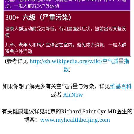
动，一般人群减少户外运动
300+
六级（严重污染）
健康人群运动耐受力降低，有明显强烈症状，提前出现某些疾
病
儿童、老年人和病人应停留在室内，避免体力消耗，一般人群
避免户外活动
(参考详见
http://zh.wikipedia.org/wiki/空气质量指
数
)
如果你想了解更多有关空气质量与污染，详见
维基百科
或者
AirNow
有关健康建议详见北京的Richard Saint Cyr MD医生的
博客：
www.myhealthbeijing.com