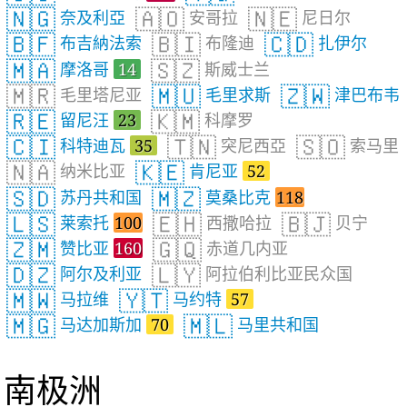
🇳🇬
🇦🇴
🇳🇪
奈及利亞
安哥拉
尼日尔
🇧🇫
🇧🇮
🇨🇩
布吉納法索
布隆迪
扎伊尔
🇲🇦
🇸🇿
摩洛哥
14
斯威士兰
🇲🇷
🇲🇺
🇿🇼
毛里塔尼亚
毛里求斯
津巴布韦
🇷🇪
🇰🇲
留尼汪
23
科摩罗
🇨🇮
🇹🇳
🇸🇴
科特迪瓦
35
突尼西亞
索马里
🇳🇦
🇰🇪
纳米比亚
肯尼亚
52
🇸🇩
🇲🇿
苏丹共和国
莫桑比克
118
🇱🇸
🇪🇭
🇧🇯
莱索托
100
西撒哈拉
贝宁
🇿🇲
🇬🇶
赞比亚
160
赤道几内亚
🇩🇿
🇱🇾
阿尔及利亚
阿拉伯利比亚民众国
🇲🇼
🇾🇹
马拉维
马约特
57
🇲🇬
🇲🇱
马达加斯加
70
马里共和国
南极洲