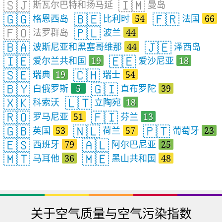
🇸🇯
🇮🇲
斯瓦尔巴特和扬马延
曼岛
🇬🇬
🇧🇪
🇫🇷
格恩西岛
比利时
54
法国
66
🇫🇴
🇵🇱
法罗群岛
波兰
44
🇧🇦
🇯🇪
波斯尼亚和黑塞哥维那
44
泽西岛
🇮🇪
🇪🇪
爱尔兰共和国
19
爱沙尼亚
18
🇸🇪
🇨🇭
瑞典
19
瑞士
54
🇧🇾
🇬🇮
白俄罗斯
5
直布罗陀
39
🇽🇰
🇱🇹
科索沃
立陶宛
18
🇷🇴
🇫🇮
罗马尼亚
51
芬兰
13
🇬🇧
🇳🇱
🇵🇹
英国
53
荷兰
57
葡萄牙
23
🇪🇸
🇦🇱
西班牙
79
阿尔巴尼亚
25
🇲🇹
🇲🇪
马耳他
36
黑山共和国
48
关于空气质量与空气污染指数