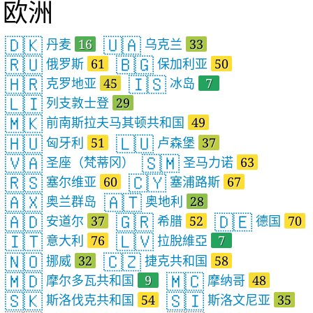
欧洲
🇩🇰
🇺🇦
丹麦
16
乌克兰
33
🇷🇺
🇧🇬
俄罗斯
61
保加利亚
50
🇭🇷
🇮🇸
克罗地亚
45
冰岛
7
🇱🇮
列支敦士登
29
🇲🇰
前南斯拉夫马其顿共和国
49
🇭🇺
🇱🇺
匈牙利
51
卢森堡
37
🇻🇦
🇸🇲
圣座（梵蒂冈）
圣马力诺
63
🇷🇸
🇨🇾
塞尔维亚
60
塞浦路斯
67
🇦🇽
🇦🇹
奥兰群岛
奥地利
28
🇦🇩
🇬🇷
🇩🇪
安道尔
37
希腊
52
德国
70
🇮🇹
🇱🇻
意大利
76
拉脫維亞
7
🇳🇴
🇨🇿
挪威
32
捷克共和国
58
🇲🇩
🇲🇨
摩尔多瓦共和国
9
摩纳哥
48
🇸🇰
🇸🇮
斯洛伐克共和国
54
斯洛文尼亚
35