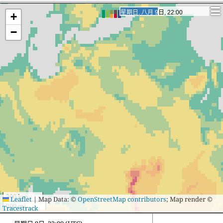
32
33
Saluzzo
32
16
bishopric of
星期一, 八月 10日, 16:00
星期一, 八月 10日, 16:00
+
Perugia
33
30
Bolzano
33
16
Sant'Anastasia
−
34
30
Naples
34
16
Spoleto
35
29
Albenga
35
17
Borgomanero
36
28
Poggiomarino
36
17
Valenza
37
28
Matera
37
18
Busto Arsizio
38
28
Brusciano
38
18
Pomezia
39
27
Nola
39
19
Battipaglia
40
26
Mesagne
40
19
Merano
41
25
Chieri
41
19
Corsico
42
23
Messina
42
21
Crema
43
22
Cattolica
43
22
Abano Terme
44
22
Salerno
300 km
Leaflet
|
Map Data: ©
OpenStreetMap contributors
; Map render ©
200 mi
Tracestrack