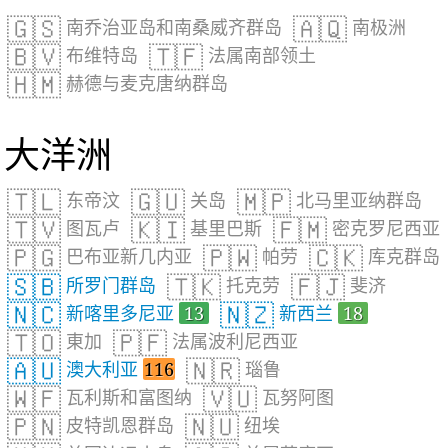
🇬🇸
🇦🇶
南乔治亚岛和南桑威齐群岛
南极洲
🇧🇻
🇹🇫
布维特岛
法属南部领土
🇭🇲
赫德与麦克唐纳群岛
大洋洲
🇹🇱
🇬🇺
🇲🇵
东帝汶
关岛
北马里亚纳群岛
🇹🇻
🇰🇮
🇫🇲
图瓦卢
基里巴斯
密克罗尼西亚
🇵🇬
🇵🇼
🇨🇰
巴布亚新几内亚
帕劳
库克群岛
🇸🇧
🇹🇰
🇫🇯
所罗门群岛
托克劳
斐济
🇳🇨
🇳🇿
新喀里多尼亚
13
新西兰
18
🇹🇴
🇵🇫
東加
法属波利尼西亚
🇦🇺
🇳🇷
澳大利亚
116
瑙鲁
🇼🇫
🇻🇺
瓦利斯和富图纳
瓦努阿图
🇵🇳
🇳🇺
皮特凯恩群岛
纽埃