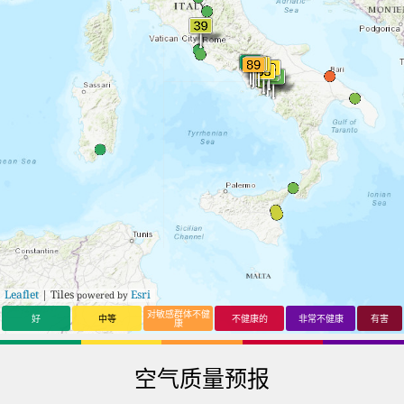
17
58
Biella
17
9
Mestre
18
58
Avellino
18
9
Cagliari
19
58
Alessandria
19
10
Cascina
20
56
Stella
20
10
Valdagno
21
55
Grugliasco
21
12
Portogruaro
22
55
Turin
22
12
Comiso
23
55
Nichelino
23
12
Empoli
24
50
Ercolano
24
13
Gorgonzola
25
49
Settimo Torinese
25
13
Castelfranco
Emilia
26
48
Scandicci
26
13
Fidenza
27
48
Copertino
27
13
San Giovanni
Leaflet
| Tiles
Esri
powered by
Lupatoto
28
43
Gorizia
28
14
Civitanova
对敏感群体不健
好
中等
不健康的
非常不健康
有害
康
Marche
29
40
Catania
29
15
San Miniato
Basso
30
39
Mascalucia
30
15
Trento
空气质量预报
31
36
Vomero
31
16
Magenta