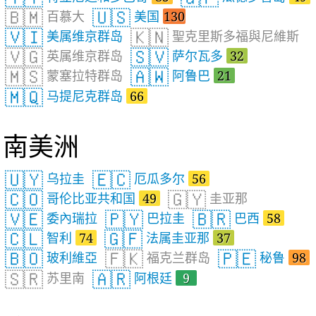
🇧🇲
🇺🇸
百慕大
美国
130
🇻🇮
🇰🇳
美属维京群岛
聖克里斯多福與尼維斯
🇻🇬
🇸🇻
英属维京群岛
萨尔瓦多
32
🇲🇸
🇦🇼
蒙塞拉特群岛
阿鲁巴
21
🇲🇶
马提尼克群岛
66
南美洲
🇺🇾
🇪🇨
乌拉圭
厄瓜多尔
56
🇨🇴
🇬🇾
哥伦比亚共和国
49
圭亚那
🇻🇪
🇵🇾
🇧🇷
委內瑞拉
巴拉圭
巴西
58
🇨🇱
🇬🇫
智利
74
法属圭亚那
37
🇧🇴
🇫🇰
🇵🇪
玻利維亞
福克兰群岛
秘鲁
98
🇸🇷
🇦🇷
苏里南
阿根廷
9