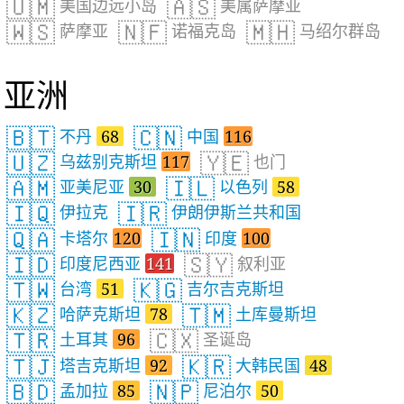
🇺🇲
🇦🇸
美国边远小岛
美属萨摩亚
🇼🇸
🇳🇫
🇲🇭
萨摩亚
诺福克岛
马绍尔群岛
亚洲
🇧🇹
🇨🇳
不丹
68
中国
116
🇺🇿
🇾🇪
乌兹别克斯坦
117
也门
🇦🇲
🇮🇱
亚美尼亚
30
以色列
58
🇮🇶
🇮🇷
伊拉克
伊朗伊斯兰共和国
🇶🇦
🇮🇳
卡塔尔
120
印度
100
🇮🇩
🇸🇾
印度尼西亚
141
叙利亚
🇹🇼
🇰🇬
台湾
51
吉尔吉克斯坦
🇰🇿
🇹🇲
哈萨克斯坦
78
土库曼斯坦
🇹🇷
🇨🇽
土耳其
96
圣诞岛
🇹🇯
🇰🇷
塔吉克斯坦
92
大韩民国
48
🇧🇩
🇳🇵
孟加拉
85
尼泊尔
50