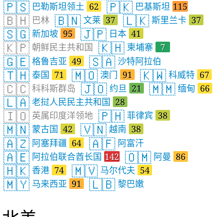
🇵🇸
🇵🇰
巴勒斯坦领土
62
巴基斯坦
115
🇧🇭
🇧🇳
🇱🇰
巴林
文莱
37
斯里兰卡
37
🇸🇬
🇯🇵
新加坡
95
日本
41
🇰🇵
🇰🇭
朝鲜民主共和国
柬埔寨
7
🇬🇪
🇸🇦
格鲁吉亚
49
沙特阿拉伯
🇹🇭
🇲🇴
🇰🇼
泰国
71
澳门
91
科威特
67
🇨🇨
🇯🇴
🇲🇲
科科斯群岛
约旦
21
缅甸
66
🇱🇦
老挝人民民主共和国
28
🇮🇴
🇵🇭
英属印度洋领地
菲律宾
38
🇲🇳
🇻🇳
蒙古国
42
越南
38
🇦🇿
🇦🇫
阿塞拜疆
64
阿富汗
🇦🇪
🇴🇲
阿拉伯联合酋长国
142
阿曼
86
🇭🇰
🇲🇻
香港
74
马尔代夫
54
🇲🇾
🇱🇧
马来西亚
91
黎巴嫩