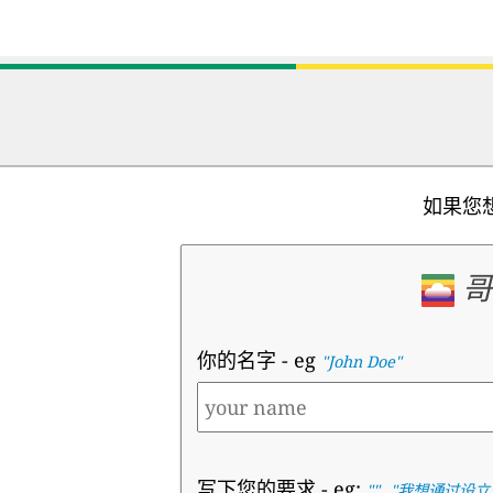
如果您
哥
你的名字
- eg
"John Doe"
写下您的要求
- eg:
,
""
"
我想通过设立