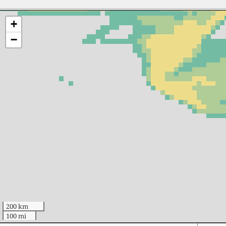
+
−
200 km
100 mi