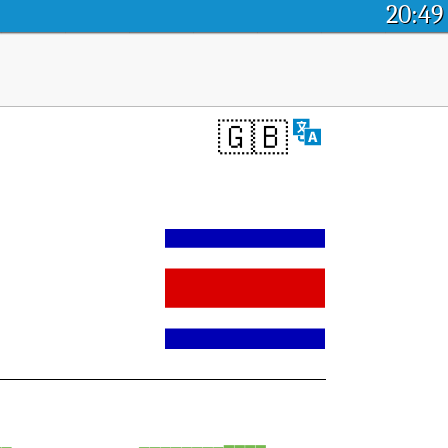
20:49
🇬🇧