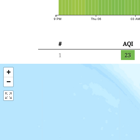
09 PM
Thu 06
03 A
#
AQI
1
23
+
−