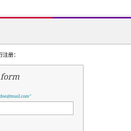
行注册：
 form
.doe@mail.com"
.