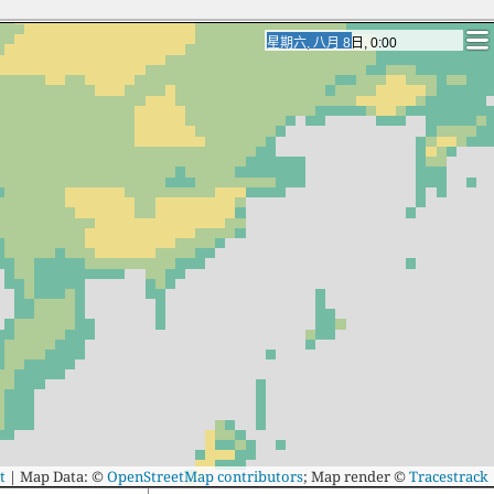
星期六, 八月 8日, 21:00
星期六, 八月 8日, 21:00
t
|
Map Data: ©
OpenStreetMap contributors
; Map render ©
Tracestrack