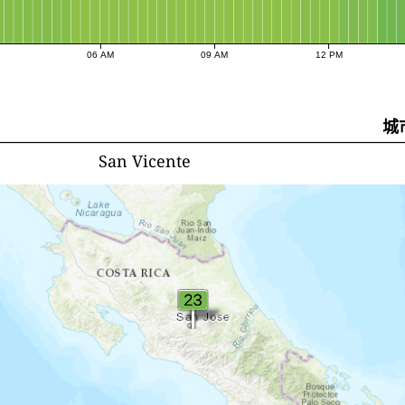
M
06 AM
09 AM
12 PM
城
San Vicente