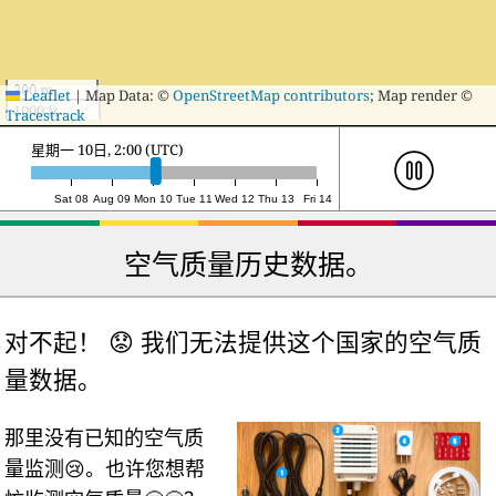
300 m
Leaflet
|
Map Data: ©
OpenStreetMap contributors
; Map render ©
1000 ft
Tracestrack
星期一 10日, 21:00 (UTC)
Sat 08
Aug 09
Mon 10
Tue 11
Wed 12
Thu 13
Fri 14
空气质量历史数据。
对不起！ 😟 我们无法提供这个国家的空气质
量数据。
那里没有已知的空气质
量监测😢。也许您想帮