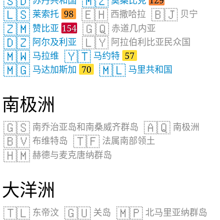
🇸🇩
🇲🇿
苏丹共和国
莫桑比克
129
🇱🇸
🇪🇭
🇧🇯
莱索托
98
西撒哈拉
贝宁
🇿🇲
🇬🇶
赞比亚
154
赤道几内亚
🇩🇿
🇱🇾
阿尔及利亚
阿拉伯利比亚民众国
🇲🇼
🇾🇹
马拉维
马约特
57
🇲🇬
🇲🇱
马达加斯加
70
马里共和国
南极洲
🇬🇸
🇦🇶
南乔治亚岛和南桑威齐群岛
南极洲
🇧🇻
🇹🇫
布维特岛
法属南部领土
🇭🇲
赫德与麦克唐纳群岛
大洋洲
🇹🇱
🇬🇺
🇲🇵
东帝汶
关岛
北马里亚纳群岛