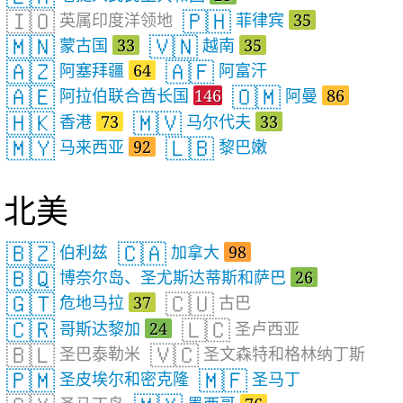
🇮🇴
🇵🇭
英属印度洋领地
菲律宾
35
🇲🇳
🇻🇳
蒙古国
33
越南
35
🇦🇿
🇦🇫
阿塞拜疆
64
阿富汗
🇦🇪
🇴🇲
阿拉伯联合酋长国
146
阿曼
86
🇭🇰
🇲🇻
香港
73
马尔代夫
33
🇲🇾
🇱🇧
马来西亚
92
黎巴嫩
北美
🇧🇿
🇨🇦
伯利兹
加拿大
98
🇧🇶
博奈尔岛、圣尤斯达蒂斯和萨巴
26
🇬🇹
🇨🇺
危地马拉
37
古巴
🇨🇷
🇱🇨
哥斯达黎加
24
圣卢西亚
🇧🇱
🇻🇨
圣巴泰勒米
圣文森特和格林纳丁斯
🇵🇲
🇲🇫
圣皮埃尔和密克隆
圣马丁