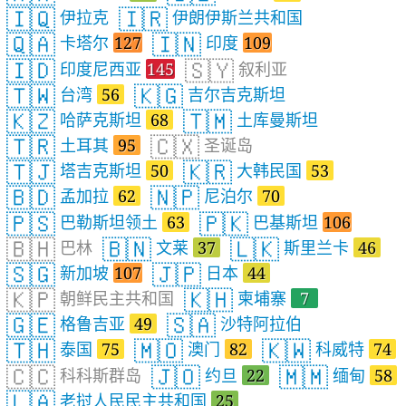
🇮🇶
🇮🇷
伊拉克
伊朗伊斯兰共和国
🇶🇦
🇮🇳
卡塔尔
127
印度
109
🇮🇩
🇸🇾
印度尼西亚
145
叙利亚
🇹🇼
🇰🇬
台湾
56
吉尔吉克斯坦
🇰🇿
🇹🇲
哈萨克斯坦
68
土库曼斯坦
🇹🇷
🇨🇽
土耳其
95
圣诞岛
🇹🇯
🇰🇷
塔吉克斯坦
50
大韩民国
53
🇧🇩
🇳🇵
孟加拉
62
尼泊尔
70
🇵🇸
🇵🇰
巴勒斯坦领土
63
巴基斯坦
106
🇧🇭
🇧🇳
🇱🇰
巴林
文莱
37
斯里兰卡
46
🇸🇬
🇯🇵
新加坡
107
日本
44
🇰🇵
🇰🇭
朝鲜民主共和国
柬埔寨
7
🇬🇪
🇸🇦
格鲁吉亚
49
沙特阿拉伯
🇹🇭
🇲🇴
🇰🇼
泰国
75
澳门
82
科威特
74
🇨🇨
🇯🇴
🇲🇲
科科斯群岛
约旦
22
缅甸
58
🇱🇦
老挝人民民主共和国
25