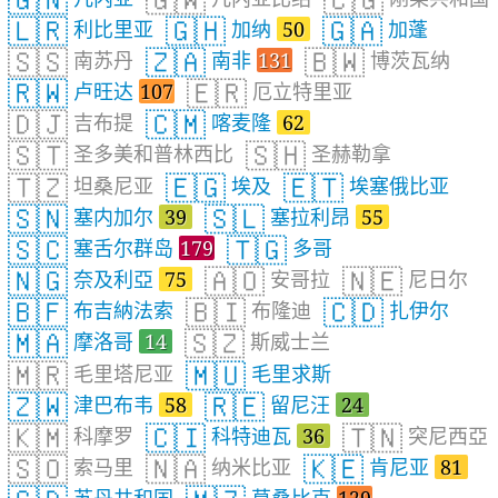
🇱🇷
🇬🇭
🇬🇦
利比里亚
加纳
50
加蓬
🇸🇸
🇿🇦
🇧🇼
南苏丹
南非
131
博茨瓦纳
🇷🇼
🇪🇷
卢旺达
107
厄立特里亚
🇩🇯
🇨🇲
吉布提
喀麦隆
62
🇸🇹
🇸🇭
圣多美和普林西比
圣赫勒拿
🇹🇿
🇪🇬
🇪🇹
坦桑尼亚
埃及
埃塞俄比亚
🇸🇳
🇸🇱
塞内加尔
39
塞拉利昂
55
🇸🇨
🇹🇬
塞舌尔群岛
179
多哥
🇳🇬
🇦🇴
🇳🇪
奈及利亞
75
安哥拉
尼日尔
🇧🇫
🇧🇮
🇨🇩
布吉納法索
布隆迪
扎伊尔
🇲🇦
🇸🇿
摩洛哥
14
斯威士兰
🇲🇷
🇲🇺
毛里塔尼亚
毛里求斯
🇿🇼
🇷🇪
津巴布韦
58
留尼汪
24
🇰🇲
🇨🇮
🇹🇳
科摩罗
科特迪瓦
36
突尼西亞
🇸🇴
🇳🇦
🇰🇪
索马里
纳米比亚
肯尼亚
81