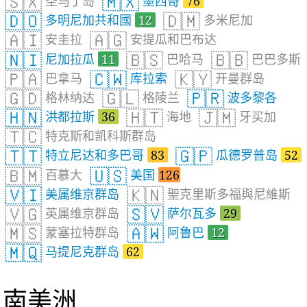
🇸🇽
🇲🇽
圣马丁岛
墨西哥
76
🇩🇴
🇩🇲
多明尼加共和國
12
多米尼加
🇦🇮
🇦🇬
安圭拉
安提瓜和巴布达
🇳🇮
🇧🇸
🇧🇧
尼加拉瓜
11
巴哈马
巴巴多斯
🇵🇦
🇨🇼
🇰🇾
巴拿马
库拉索
开曼群岛
🇬🇩
🇬🇱
🇵🇷
格林纳达
格陵兰
波多黎各
🇭🇳
🇭🇹
🇯🇲
洪都拉斯
36
海地
牙买加
🇹🇨
特克斯和凯科斯群岛
🇹🇹
🇬🇵
特立尼达和多巴哥
83
瓜德罗普岛
52
🇧🇲
🇺🇸
百慕大
美国
126
🇻🇮
🇰🇳
美属维京群岛
聖克里斯多福與尼維斯
🇻🇬
🇸🇻
英属维京群岛
萨尔瓦多
29
🇲🇸
🇦🇼
蒙塞拉特群岛
阿鲁巴
12
🇲🇶
马提尼克群岛
62
南美洲