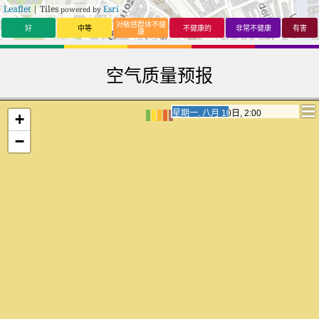
Leaflet
| Tiles
Esri
powered by
对敏感群体不健
好
中等
不健康的
非常不健康
有害
康
空气质量预报
星期一, 八月 10日, 21:00
星期一, 八月 10日, 21:00
+
−