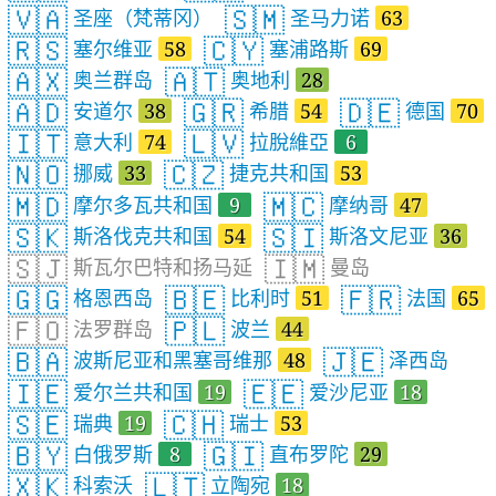
🇻🇦
🇸🇲
圣座（梵蒂冈）
圣马力诺
63
🇷🇸
🇨🇾
塞尔维亚
58
塞浦路斯
69
🇦🇽
🇦🇹
奥兰群岛
奥地利
28
🇦🇩
🇬🇷
🇩🇪
安道尔
38
希腊
54
德国
70
🇮🇹
🇱🇻
意大利
74
拉脫維亞
6
🇳🇴
🇨🇿
挪威
33
捷克共和国
53
🇲🇩
🇲🇨
摩尔多瓦共和国
9
摩纳哥
47
🇸🇰
🇸🇮
斯洛伐克共和国
54
斯洛文尼亚
36
🇸🇯
🇮🇲
斯瓦尔巴特和扬马延
曼岛
🇬🇬
🇧🇪
🇫🇷
格恩西岛
比利时
51
法国
65
🇫🇴
🇵🇱
法罗群岛
波兰
44
🇧🇦
🇯🇪
波斯尼亚和黑塞哥维那
48
泽西岛
🇮🇪
🇪🇪
爱尔兰共和国
19
爱沙尼亚
18
🇸🇪
🇨🇭
瑞典
19
瑞士
53
🇧🇾
🇬🇮
白俄罗斯
8
直布罗陀
29
🇽🇰
🇱🇹
科索沃
立陶宛
18