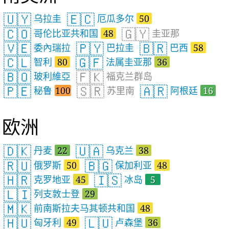
🇺🇾
🇪🇨
乌拉圭
厄瓜多尔
50
🇨🇴
🇬🇾
哥伦比亚共和国
48
圭亚那
🇻🇪
🇵🇾
🇧🇷
委內瑞拉
巴拉圭
巴西
58
🇨🇱
🇬🇫
智利
80
法属圭亚那
36
🇧🇴
🇫🇰
玻利維亞
福克兰群岛
🇵🇪
🇸🇷
🇦🇷
秘鲁
100
苏里南
阿根廷
16
欧洲
🇩🇰
🇺🇦
丹麦
22
乌克兰
38
🇷🇺
🇧🇬
俄罗斯
50
保加利亚
48
🇭🇷
🇮🇸
克罗地亚
45
冰岛
5
🇱🇮
列支敦士登
29
🇲🇰
前南斯拉夫马其顿共和国
48
🇭🇺
🇱🇺
匈牙利
49
卢森堡
36