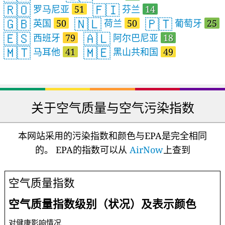
🇷🇴
🇫🇮
罗马尼亚
51
芬兰
14
🇬🇧
🇳🇱
🇵🇹
英国
50
荷兰
50
葡萄牙
25
🇪🇸
🇦🇱
西班牙
79
阿尔巴尼亚
18
🇲🇹
🇲🇪
马耳他
41
黑山共和国
49
关于空气质量与空气污染指数
本网站采用的污染指数和颜色与EPA是完全相同
的。 EPA的指数可以从
AirNow
上查到
空气质量指数
空气质量指数级别（状况）及表示颜色
对健康影响情况