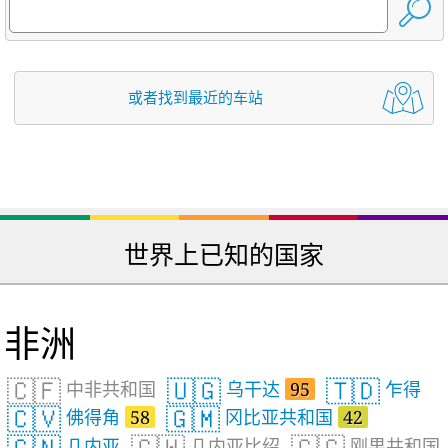
或者找到最近的车站
世界上已知的国家
非洲
🇨🇫
🇺🇬
🇹🇩
中非共和国
乌干达
95
乍得
🇨🇻
🇬🇲
佛得角
58
冈比亚共和国
42
🇬🇳
🇬🇼
🇨🇬
几内亚
几内亚比绍
刚果共和国