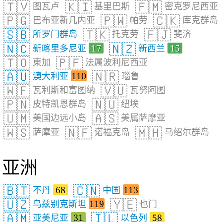
🇹🇻
🇰🇮
🇫🇲
图瓦卢
基里巴斯
密克罗尼西亚
🇵🇬
🇵🇼
🇨🇰
巴布亚新几内亚
帕劳
库克群岛
🇸🇧
🇹🇰
🇫🇯
所罗门群岛
托克劳
斐济
🇳🇨
🇳🇿
新喀里多尼亚
17
新西兰
15
🇹🇴
🇵🇫
東加
法属波利尼西亚
🇦🇺
🇳🇷
澳大利亚
110
瑙鲁
🇼🇫
🇻🇺
瓦利斯和富图纳
瓦努阿图
🇵🇳
🇳🇺
皮特凯恩群岛
纽埃
🇺🇲
🇦🇸
美国边远小岛
美属萨摩亚
🇼🇸
🇳🇫
🇲🇭
萨摩亚
诺福克岛
马绍尔群岛
亚洲
🇧🇹
🇨🇳
不丹
68
中国
113
🇺🇿
🇾🇪
乌兹别克斯坦
119
也门
🇦🇲
🇮🇱
亚美尼亚
31
以色列
58