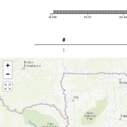
09 PM
Fri 07
03 A
#
1
+
−