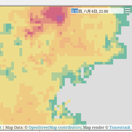
星期五, 八月 7日, 22:00
星期五, 八月 7日, 22:00
t
|
Map Data: ©
OpenStreetMap contributors
; Map render ©
Tracestrack