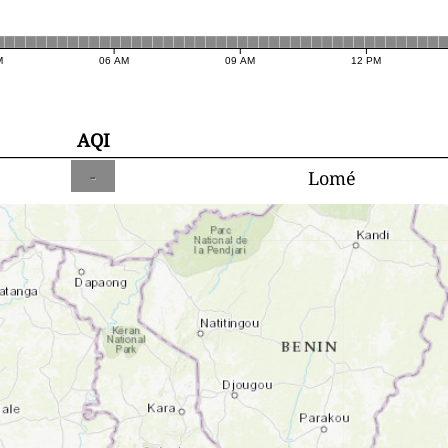
M
06 AM
09 AM
12 PM
AQI
-
Lomé