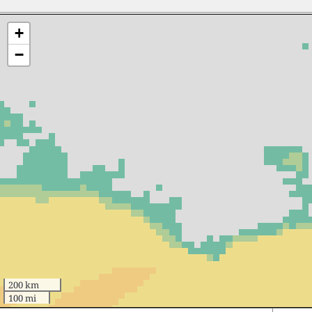
+
−
200 km
100 mi