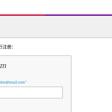
行注册：
rm
.doe@mail.com"
.