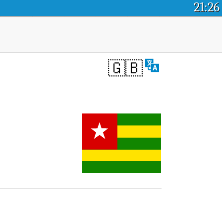
21:26
🇬🇧