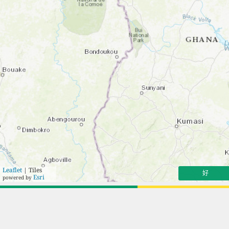
Leaflet
| Tiles
好
Esri
powered by