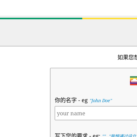
如果您
你的名字
- eg
"John Doe"
写下您的要求
- eg:
,
""
"
我想通过设立