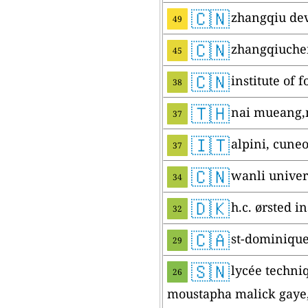
🇨🇳
zhangqiu d
49
🇨🇳
zhangqiuche
45
🇨🇳
institute o
38
🇹🇭
nai mueang,m
37
🇮🇹
alpini, cuneo
37
🇨🇳
wanli unive
34
🇩🇰
h.c. ørsted 
32
🇨🇦
st-dominique
29
🇸🇳
lycée techni
26
moustapha malick gaye, n