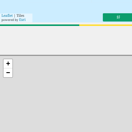
Leaflet
| Tiles
好
Esri
powered by
+
−