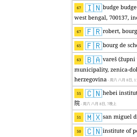
🇮🇳
budge budge 
67
west bengal, 700137, in
🇫🇷
robert, bour
67
🇫🇷
bourg de sch
65
🇧🇦
vareš (župni 
63
municipality, zenica-do
herzegovina
- 周六 八月 8日, 
🇨🇳
hebei insti
55
院
- 周六 八月 8日, 7晚上
🇲🇽
san miguel d
51
🇨🇳
institute o
50