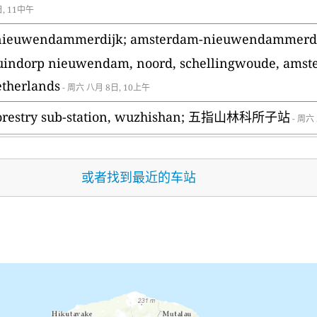
日, 11中午
nieuwendammerdijk; amsterdam-nieuwendammerdi
indorp nieuwendam, noord, schellingwoude, amste
etherlands
- 周六 八月 8日, 10上午
f forestry sub-station, wuzhishan; 五指山林科所子站
- 周六
或者找到最近的车站