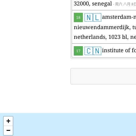
32000, senegal
- 周六 八月 8
🇳🇱
amsterdam-
18
nieuwendammerdijk, tu
netherlands, 1023 bl, n
🇨🇳
institute o
17
+
−