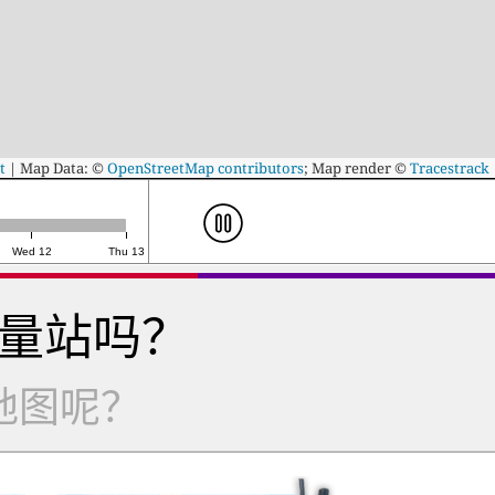
t
|
Map Data: ©
OpenStreetMap contributors
; Map render ©
Tracestrack
Wed 12
Thu 13
量站吗？
地图呢？