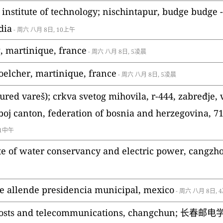
institute of technology; nischintapur, budge budge -
dia
- 周六 八月 8日, 10上午
g, martinique, france
- 周六 八月 8日, 5凌晨
oelcher, martinique, france
- 周六 八月 8日, 5凌晨
ured vareš); crkva svetog mihovila, r-444, zabređje, 
boj canton, federation of bosnia and herzegovina, 7
11中午
tute of water conservancy and electric power,
e allende presidencia municipal, mexico
- 周六 八月 8日, 
f posts and telecommunications, changchun; 长春邮