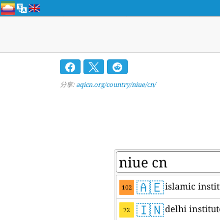
分享:
aqicn.org/country/niue/cn/
🇦🇪
islamic instit
102
🇮🇳
delhi institu
72