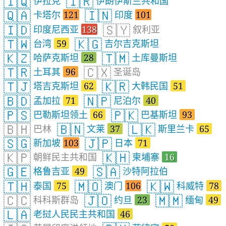
🇮🇶
🇮🇷
伊拉克
伊朗伊斯兰共和国
🇶🇦
🇮🇳
卡塔尔
121
印度
101
🇮🇩
🇸🇾
印度尼西亚
138
叙利亚
🇹🇼
🇰🇬
台湾
59
吉尔吉克斯坦
🇰🇿
🇹🇲
哈萨克斯坦
28
土库曼斯坦
🇹🇷
🇨🇽
土耳其
96
圣诞岛
🇹🇯
🇰🇷
塔吉克斯坦
62
大韩民国
51
🇧🇩
🇳🇵
孟加拉
71
尼泊尔
40
🇵🇸
🇵🇰
巴勒斯坦领土
66
巴基斯坦
93
🇧🇭
🇧🇳
🇱🇰
巴林
文莱
37
斯里兰卡
65
🇸🇬
🇯🇵
新加坡
103
日本
71
🇰🇵
🇰🇭
朝鲜民主共和国
柬埔寨
16
🇬🇪
🇸🇦
格鲁吉亚
49
沙特阿拉伯
🇹🇭
🇲🇴
🇰🇼
泰国
75
澳门
106
科威特
78
🇨🇨
🇯🇴
🇲🇲
科科斯群岛
约旦
23
缅甸
49
🇱🇦
老挝人民民主共和国
46