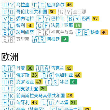
🇺🇾
🇪🇨
乌拉圭
厄瓜多尔
46
🇨🇴
🇬🇾
哥伦比亚共和国
60
圭亚那
🇻🇪
🇵🇾
🇧🇷
委內瑞拉
巴拉圭
巴西
57
🇨🇱
🇬🇫
智利
50
法属圭亚那
19
🇧🇴
🇫🇰
🇵🇪
玻利維亞
福克兰群岛
秘鲁
86
🇸🇷
🇦🇷
苏里南
阿根廷
9
欧洲
🇩🇰
🇺🇦
丹麦
30
乌克兰
45
🇷🇺
🇧🇬
俄罗斯
38
保加利亚
46
🇭🇷
🇮🇸
克罗地亚
43
冰岛
6
🇱🇮
列支敦士登
29
🇲🇰
前南斯拉夫马其顿共和国
48
🇭🇺
🇱🇺
匈牙利
46
卢森堡
31
🇻🇦
🇸🇲
圣座（梵蒂冈）
圣马力诺
63