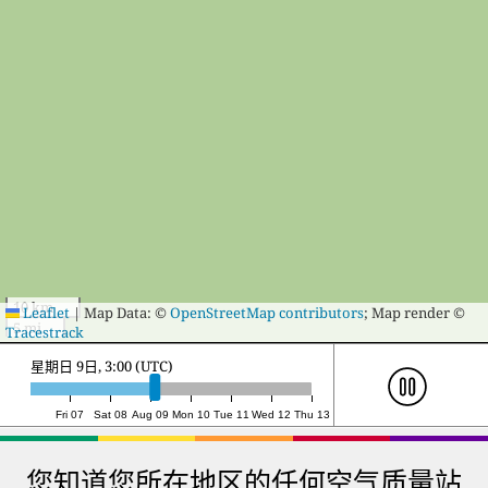
10 km
Leaflet
|
Map Data: ©
OpenStreetMap contributors
; Map render ©
5 mi
Tracestrack
星期日 9日, 20:00 (UTC)
Fri 07
Sat 08
Aug 09
Mon 10
Tue 11
Wed 12
Thu 13
您知道您所在地区的任何空气质量站