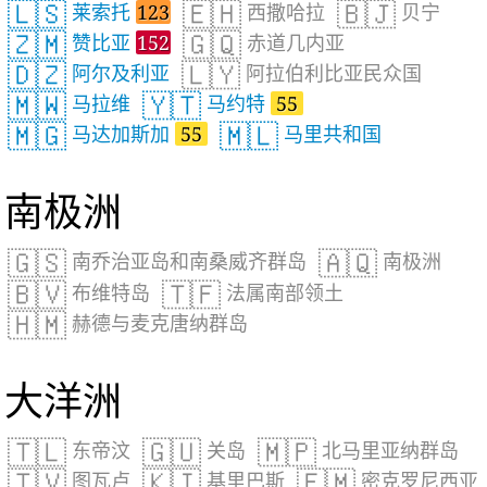
🇱🇸
🇪🇭
🇧🇯
莱索托
123
西撒哈拉
贝宁
🇿🇲
🇬🇶
赞比亚
152
赤道几内亚
🇩🇿
🇱🇾
阿尔及利亚
阿拉伯利比亚民众国
🇲🇼
🇾🇹
马拉维
马约特
55
🇲🇬
🇲🇱
马达加斯加
55
马里共和国
南极洲
🇬🇸
🇦🇶
南乔治亚岛和南桑威齐群岛
南极洲
🇧🇻
🇹🇫
布维特岛
法属南部领土
🇭🇲
赫德与麦克唐纳群岛
大洋洲
🇹🇱
🇬🇺
🇲🇵
东帝汶
关岛
北马里亚纳群岛
🇹🇻
🇰🇮
🇫🇲
图瓦卢
基里巴斯
密克罗尼西亚