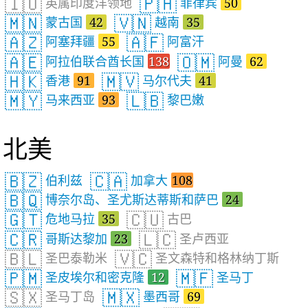
🇮🇴
🇵🇭
英属印度洋领地
菲律宾
50
🇲🇳
🇻🇳
蒙古国
42
越南
35
🇦🇿
🇦🇫
阿塞拜疆
55
阿富汗
🇦🇪
🇴🇲
阿拉伯联合酋长国
138
阿曼
62
🇭🇰
🇲🇻
香港
91
马尔代夫
41
🇲🇾
🇱🇧
马来西亚
93
黎巴嫩
北美
🇧🇿
🇨🇦
伯利兹
加拿大
108
🇧🇶
博奈尔岛、圣尤斯达蒂斯和萨巴
24
🇬🇹
🇨🇺
危地马拉
35
古巴
🇨🇷
🇱🇨
哥斯达黎加
23
圣卢西亚
🇧🇱
🇻🇨
圣巴泰勒米
圣文森特和格林纳丁斯
🇵🇲
🇲🇫
圣皮埃尔和密克隆
12
圣马丁
🇸🇽
🇲🇽
圣马丁岛
墨西哥
69