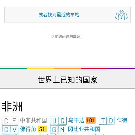
或者找到最近的车站
之前访问过的车站：
世界上已知的国家
非洲
🇨🇫
🇺🇬
🇹🇩
中非共和国
乌干达
101
乍得
🇨🇻
🇬🇲
佛得角
51
冈比亚共和国