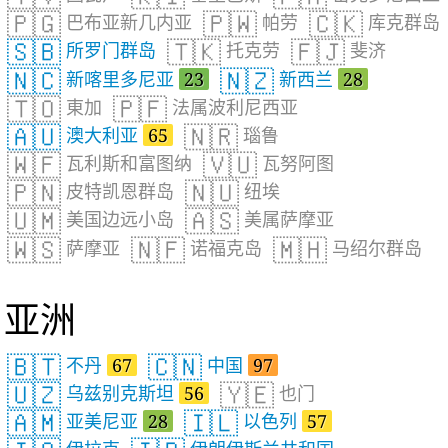
🇵🇬
🇵🇼
🇨🇰
巴布亚新几内亚
帕劳
库克群岛
🇸🇧
🇹🇰
🇫🇯
所罗门群岛
托克劳
斐济
🇳🇨
🇳🇿
新喀里多尼亚
23
新西兰
28
🇹🇴
🇵🇫
東加
法属波利尼西亚
🇦🇺
🇳🇷
澳大利亚
65
瑙鲁
🇼🇫
🇻🇺
瓦利斯和富图纳
瓦努阿图
🇵🇳
🇳🇺
皮特凯恩群岛
纽埃
🇺🇲
🇦🇸
美国边远小岛
美属萨摩亚
🇼🇸
🇳🇫
🇲🇭
萨摩亚
诺福克岛
马绍尔群岛
亚洲
🇧🇹
🇨🇳
不丹
67
中国
97
🇺🇿
🇾🇪
乌兹别克斯坦
56
也门
🇦🇲
🇮🇱
亚美尼亚
28
以色列
57