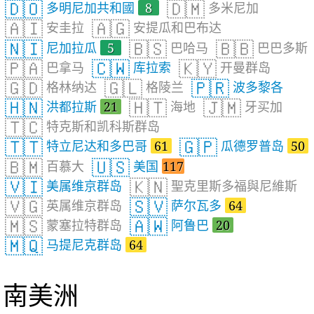
🇩🇴
🇩🇲
多明尼加共和國
8
多米尼加
🇦🇮
🇦🇬
安圭拉
安提瓜和巴布达
🇳🇮
🇧🇸
🇧🇧
尼加拉瓜
5
巴哈马
巴巴多斯
🇵🇦
🇨🇼
🇰🇾
巴拿马
库拉索
开曼群岛
🇬🇩
🇬🇱
🇵🇷
格林纳达
格陵兰
波多黎各
🇭🇳
🇭🇹
🇯🇲
洪都拉斯
21
海地
牙买加
🇹🇨
特克斯和凯科斯群岛
🇹🇹
🇬🇵
特立尼达和多巴哥
61
瓜德罗普岛
50
🇧🇲
🇺🇸
百慕大
美国
117
🇻🇮
🇰🇳
美属维京群岛
聖克里斯多福與尼維斯
🇻🇬
🇸🇻
英属维京群岛
萨尔瓦多
64
🇲🇸
🇦🇼
蒙塞拉特群岛
阿鲁巴
20
🇲🇶
马提尼克群岛
64
南美洲