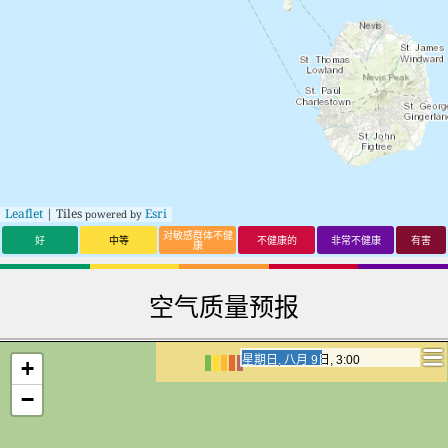
Leaflet
| Tiles
Esri
powered by
对敏感群体不健
好
中等
不健康的
非常不健康
有害
康
空气质量预报
星期日, 八月 9日, 20:00
星期日, 八月 9日, 20:00
+
−