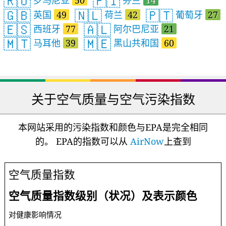
🇷🇴
🇫🇮
罗马尼亚
50
芬兰
14
🇬🇧
🇳🇱
🇵🇹
英国
49
荷兰
42
葡萄牙
27
🇪🇸
🇦🇱
西班牙
77
阿尔巴尼亚
21
🇲🇹
🇲🇪
马耳他
39
黑山共和国
60
关于空气质量与空气污染指数
本网站采用的污染指数和颜色与EPA是完全相同
的。 EPA的指数可以从
AirNow
上查到
空气质量指数
空气质量指数级别（状况）及表示颜色
对健康影响情况