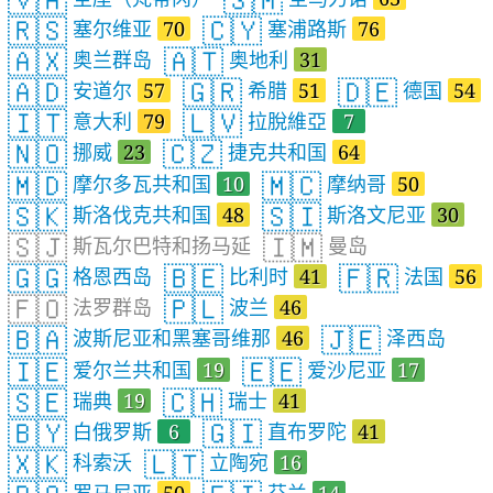
🇷🇸
🇨🇾
塞尔维亚
70
塞浦路斯
76
🇦🇽
🇦🇹
奥兰群岛
奥地利
31
🇦🇩
🇬🇷
🇩🇪
安道尔
57
希腊
51
德国
54
🇮🇹
🇱🇻
意大利
79
拉脫維亞
7
🇳🇴
🇨🇿
挪威
23
捷克共和国
64
🇲🇩
🇲🇨
摩尔多瓦共和国
10
摩纳哥
50
🇸🇰
🇸🇮
斯洛伐克共和国
48
斯洛文尼亚
30
🇸🇯
🇮🇲
斯瓦尔巴特和扬马延
曼岛
🇬🇬
🇧🇪
🇫🇷
格恩西岛
比利时
41
法国
56
🇫🇴
🇵🇱
法罗群岛
波兰
46
🇧🇦
🇯🇪
波斯尼亚和黑塞哥维那
46
泽西岛
🇮🇪
🇪🇪
爱尔兰共和国
19
爱沙尼亚
17
🇸🇪
🇨🇭
瑞典
19
瑞士
41
🇧🇾
🇬🇮
白俄罗斯
6
直布罗陀
41
🇽🇰
🇱🇹
科索沃
立陶宛
16