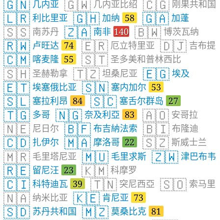
🇬🇳
🇬🇼
🇨🇬
几内亚
几内亚比绍
刚果共和国
🇱🇷
🇬🇭
🇬🇦
利比里亚
加纳
58
加蓬
🇸🇸
🇿🇦
🇧🇼
南苏丹
南非
140
博茨瓦纳
🇷🇼
🇪🇷
🇩🇯
卢旺达
74
厄立特里亚
吉布提
🇨🇲
🇸🇹
喀麦隆
55
圣多美和普林西比
🇸🇭
🇹🇿
🇪🇬
圣赫勒拿
坦桑尼亚
埃及
🇪🇹
🇸🇳
埃塞俄比亚
塞内加尔
53
🇸🇱
🇸🇨
塞拉利昂
84
塞舌尔群岛
27
🇹🇬
🇳🇬
🇦🇴
多哥
奈及利亞
83
安哥拉
🇳🇪
🇧🇫
🇧🇮
尼日尔
布吉納法索
布隆迪
🇨🇩
🇲🇦
🇸🇿
扎伊尔
摩洛哥
22
斯威士兰
🇲🇷
🇲🇺
🇿🇼
毛里塔尼亚
毛里求斯
津巴布韦
🇷🇪
🇰🇲
留尼汪
23
科摩罗
🇨🇮
🇹🇳
🇸🇴
科特迪瓦
39
突尼西亞
索马里
🇳🇦
🇰🇪
纳米比亚
肯尼亚
73
🇸🇩
🇲🇿
苏丹共和国
莫桑比克
81