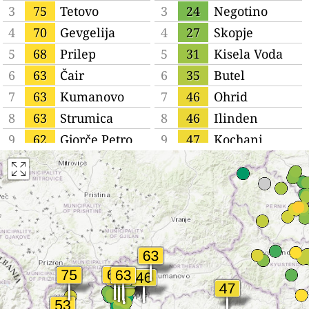
3
75
Tetovo
3
24
Negotino
4
70
Gevgelija
4
27
Skopje
5
68
Prilep
5
31
Kisela Voda
6
63
Čair
6
35
Butel
7
63
Kumanovo
7
46
Ohrid
8
63
Strumica
8
46
Ilinden
9
62
Gjorče Petro
9
47
Kochani
10
61
Kavadarci
10
53
Gostivar