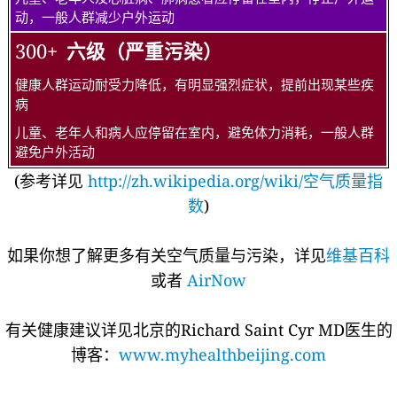
动，一般人群减少户外运动
300+
六级（严重污染）
健康人群运动耐受力降低，有明显强烈症状，提前出现某些疾
病
儿童、老年人和病人应停留在室内，避免体力消耗，一般人群
避免户外活动
(参考详见
http://zh.wikipedia.org/wiki/空气质量指
数
)
如果你想了解更多有关空气质量与污染，详见
维基百科
或者
AirNow
有关健康建议详见北京的Richard Saint Cyr MD医生的
博客：
www.myhealthbeijing.com