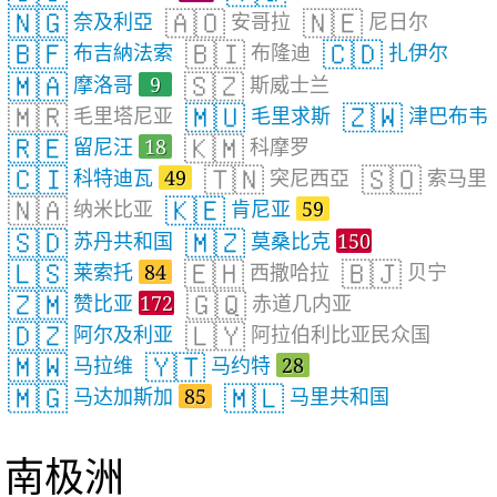
🇳🇬
🇦🇴
🇳🇪
奈及利亞
安哥拉
尼日尔
🇧🇫
🇧🇮
🇨🇩
布吉納法索
布隆迪
扎伊尔
🇲🇦
🇸🇿
摩洛哥
9
斯威士兰
🇲🇷
🇲🇺
🇿🇼
毛里塔尼亚
毛里求斯
津巴布韦
🇷🇪
🇰🇲
留尼汪
18
科摩罗
🇨🇮
🇹🇳
🇸🇴
科特迪瓦
49
突尼西亞
索马里
🇳🇦
🇰🇪
纳米比亚
肯尼亚
59
🇸🇩
🇲🇿
苏丹共和国
莫桑比克
150
🇱🇸
🇪🇭
🇧🇯
莱索托
84
西撒哈拉
贝宁
🇿🇲
🇬🇶
赞比亚
172
赤道几内亚
🇩🇿
🇱🇾
阿尔及利亚
阿拉伯利比亚民众国
🇲🇼
🇾🇹
马拉维
马约特
28
🇲🇬
🇲🇱
马达加斯加
85
马里共和国
南极洲