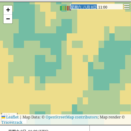
星期日, 八月 9日, 3:00
星期日, 八月 9日, 3:00
+
−
50 km
Leaflet
|
Map Data: ©
OpenStreetMap contributors
; Map render ©
50 mi
Tracestrack