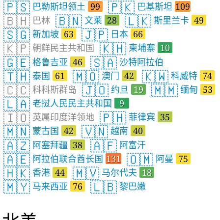
🇵🇸
🇵🇰
巴勒斯坦领土
99
巴基斯坦
109
🇧🇭
🇧🇳
🇱🇰
巴林
文莱
28
斯里兰卡
49
🇸🇬
🇯🇵
新加坡
63
日本
66
🇰🇵
🇰🇭
朝鲜民主共和国
柬埔寨
10
🇬🇪
🇸🇦
格鲁吉亚
46
沙特阿拉伯
🇹🇭
🇲🇴
🇰🇼
泰国
61
澳门
42
科威特
74
🇨🇨
🇯🇴
🇲🇲
科科斯群岛
约旦
19
缅甸
53
🇱🇦
老挝人民民主共和国
9
🇮🇴
🇵🇭
英属印度洋领地
菲律宾
35
🇲🇳
🇻🇳
蒙古国
42
越南
40
🇦🇿
🇦🇫
阿塞拜疆
38
阿富汗
🇦🇪
🇴🇲
阿拉伯联合酋长国
131
阿曼
75
🇭🇰
🇲🇻
香港
44
马尔代夫
18
🇲🇾
🇱🇧
马来西亚
76
黎巴嫩