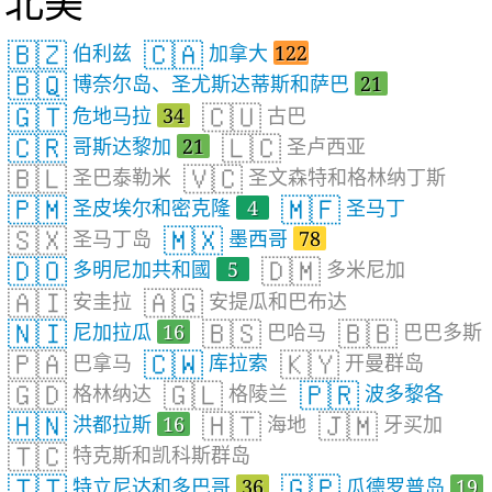
北美
🇧🇿
🇨🇦
伯利兹
加拿大
122
🇧🇶
博奈尔岛、圣尤斯达蒂斯和萨巴
21
🇬🇹
🇨🇺
危地马拉
34
古巴
🇨🇷
🇱🇨
哥斯达黎加
21
圣卢西亚
🇧🇱
🇻🇨
圣巴泰勒米
圣文森特和格林纳丁斯
🇵🇲
🇲🇫
圣皮埃尔和密克隆
4
圣马丁
🇸🇽
🇲🇽
圣马丁岛
墨西哥
78
🇩🇴
🇩🇲
多明尼加共和國
5
多米尼加
🇦🇮
🇦🇬
安圭拉
安提瓜和巴布达
🇳🇮
🇧🇸
🇧🇧
尼加拉瓜
16
巴哈马
巴巴多斯
🇵🇦
🇨🇼
🇰🇾
巴拿马
库拉索
开曼群岛
🇬🇩
🇬🇱
🇵🇷
格林纳达
格陵兰
波多黎各
🇭🇳
🇭🇹
🇯🇲
洪都拉斯
16
海地
牙买加
🇹🇨
特克斯和凯科斯群岛
🇹🇹
🇬🇵
特立尼达和多巴哥
36
瓜德罗普岛
19