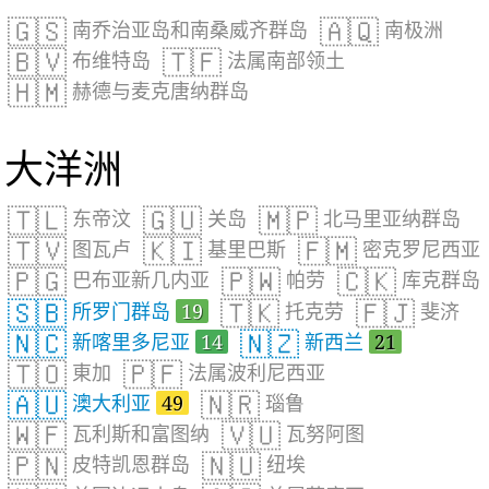
🇬🇸
🇦🇶
南乔治亚岛和南桑威齐群岛
南极洲
🇧🇻
🇹🇫
布维特岛
法属南部领土
🇭🇲
赫德与麦克唐纳群岛
大洋洲
🇹🇱
🇬🇺
🇲🇵
东帝汶
关岛
北马里亚纳群岛
🇹🇻
🇰🇮
🇫🇲
图瓦卢
基里巴斯
密克罗尼西亚
🇵🇬
🇵🇼
🇨🇰
巴布亚新几内亚
帕劳
库克群岛
🇸🇧
🇹🇰
🇫🇯
所罗门群岛
19
托克劳
斐济
🇳🇨
🇳🇿
新喀里多尼亚
14
新西兰
21
🇹🇴
🇵🇫
東加
法属波利尼西亚
🇦🇺
🇳🇷
澳大利亚
49
瑙鲁
🇼🇫
🇻🇺
瓦利斯和富图纳
瓦努阿图
🇵🇳
🇳🇺
皮特凯恩群岛
纽埃