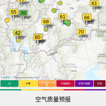
Leaflet
| Tiles
Esri
powered by
对敏感群体不健
好
中等
不健康的
非常不健康
有害
康
空气质量预报