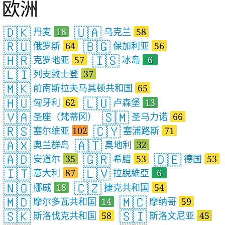
欧洲
🇩🇰
🇺🇦
丹麦
18
乌克兰
58
🇷🇺
🇧🇬
俄罗斯
64
保加利亚
56
🇭🇷
🇮🇸
克罗地亚
57
冰岛
6
🇱🇮
列支敦士登
37
🇲🇰
前南斯拉夫马其顿共和国
65
🇭🇺
🇱🇺
匈牙利
62
卢森堡
13
🇻🇦
🇸🇲
圣座（梵蒂冈）
圣马力诺
66
🇷🇸
🇨🇾
塞尔维亚
102
塞浦路斯
71
🇦🇽
🇦🇹
奥兰群岛
奥地利
32
🇦🇩
🇬🇷
🇩🇪
安道尔
35
希腊
53
德国
53
🇮🇹
🇱🇻
意大利
87
拉脫維亞
6
🇳🇴
🇨🇿
挪威
18
捷克共和国
54
🇲🇩
🇲🇨
摩尔多瓦共和国
14
摩纳哥
59
🇸🇰
🇸🇮
斯洛伐克共和国
58
斯洛文尼亚
45