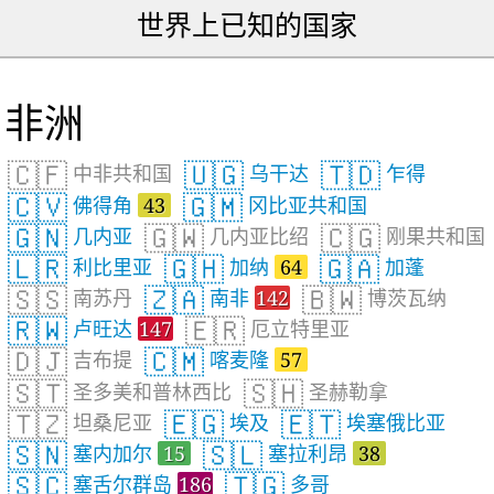
世界上已知的国家
非洲
🇨🇫
🇺🇬
🇹🇩
中非共和国
乌干达
乍得
🇨🇻
🇬🇲
佛得角
43
冈比亚共和国
🇬🇳
🇬🇼
🇨🇬
几内亚
几内亚比绍
刚果共和国
🇱🇷
🇬🇭
🇬🇦
利比里亚
加纳
64
加蓬
🇸🇸
🇿🇦
🇧🇼
南苏丹
南非
142
博茨瓦纳
🇷🇼
🇪🇷
卢旺达
147
厄立特里亚
🇩🇯
🇨🇲
吉布提
喀麦隆
57
🇸🇹
🇸🇭
圣多美和普林西比
圣赫勒拿
🇹🇿
🇪🇬
🇪🇹
坦桑尼亚
埃及
埃塞俄比亚
🇸🇳
🇸🇱
塞内加尔
15
塞拉利昂
38
🇸🇨
🇹🇬
塞舌尔群岛
186
多哥