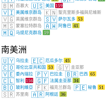
🇧🇲
🇺🇸
百慕大
美国
159
🇻🇮
🇰🇳
美属维京群岛
聖克里斯多福與尼維斯
🇻🇬
🇸🇻
英属维京群岛
萨尔瓦多
53
🇲🇸
🇦🇼
蒙塞拉特群岛
阿鲁巴
41
🇲🇶
马提尼克群岛
19
南美洲
🇺🇾
🇪🇨
乌拉圭
厄瓜多尔
45
🇨🇴
🇬🇾
哥伦比亚共和国
53
圭亚那
🇻🇪
🇵🇾
🇧🇷
委內瑞拉
巴拉圭
巴西
65
🇨🇱
🇬🇫
智利
156
法属圭亚那
34
🇧🇴
🇫🇰
🇵🇪
玻利維亞
福克兰群岛
秘鲁
51
🇸🇷
🇦🇷
苏里南
阿根廷
36