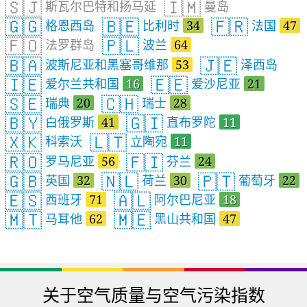
🇸🇯
🇮🇲
斯瓦尔巴特和扬马延
曼岛
🇬🇬
🇧🇪
🇫🇷
格恩西岛
比利时
34
法国
47
🇫🇴
🇵🇱
法罗群岛
波兰
64
🇧🇦
🇯🇪
波斯尼亚和黑塞哥维那
53
泽西岛
🇮🇪
🇪🇪
爱尔兰共和国
16
爱沙尼亚
21
🇸🇪
🇨🇭
瑞典
20
瑞士
28
🇧🇾
🇬🇮
白俄罗斯
41
直布罗陀
11
🇽🇰
🇱🇹
科索沃
立陶宛
11
🇷🇴
🇫🇮
罗马尼亚
56
芬兰
24
🇬🇧
🇳🇱
🇵🇹
英国
32
荷兰
30
葡萄牙
22
🇪🇸
🇦🇱
西班牙
71
阿尔巴尼亚
18
🇲🇹
🇲🇪
马耳他
62
黑山共和国
47
关于空气质量与空气污染指数