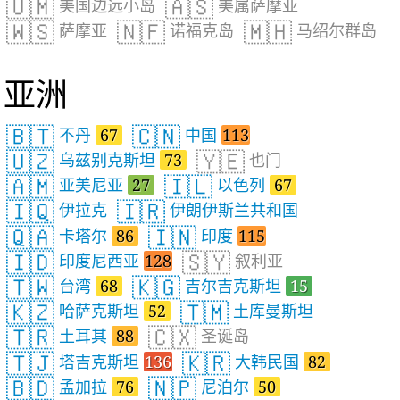
🇺🇲
🇦🇸
美国边远小岛
美属萨摩亚
🇼🇸
🇳🇫
🇲🇭
萨摩亚
诺福克岛
马绍尔群岛
亚洲
🇧🇹
🇨🇳
不丹
67
中国
113
🇺🇿
🇾🇪
乌兹别克斯坦
73
也门
🇦🇲
🇮🇱
亚美尼亚
27
以色列
67
🇮🇶
🇮🇷
伊拉克
伊朗伊斯兰共和国
🇶🇦
🇮🇳
卡塔尔
86
印度
115
🇮🇩
🇸🇾
印度尼西亚
128
叙利亚
🇹🇼
🇰🇬
台湾
68
吉尔吉克斯坦
15
🇰🇿
🇹🇲
哈萨克斯坦
52
土库曼斯坦
🇹🇷
🇨🇽
土耳其
88
圣诞岛
🇹🇯
🇰🇷
塔吉克斯坦
136
大韩民国
82
🇧🇩
🇳🇵
孟加拉
76
尼泊尔
50