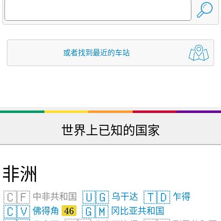
或者找到最近的车站
世界上已知的国家
非洲
🇨🇫
🇺🇬
🇹🇩
中非共和国
乌干达
乍得
🇨🇻
🇬🇲
佛得角
46
冈比亚共和国