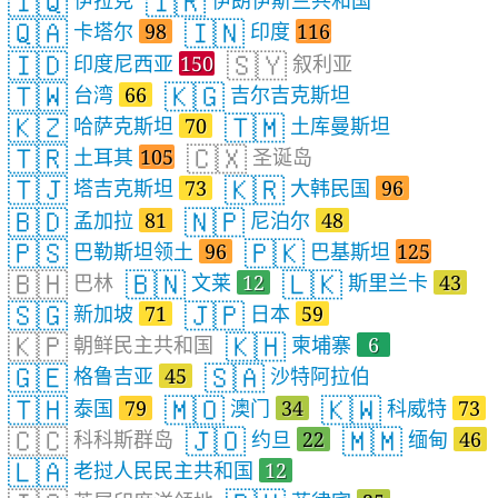
🇮🇶
🇮🇷
伊拉克
伊朗伊斯兰共和国
🇶🇦
🇮🇳
卡塔尔
98
印度
116
🇮🇩
🇸🇾
印度尼西亚
150
叙利亚
🇹🇼
🇰🇬
台湾
66
吉尔吉克斯坦
🇰🇿
🇹🇲
哈萨克斯坦
70
土库曼斯坦
🇹🇷
🇨🇽
土耳其
105
圣诞岛
🇹🇯
🇰🇷
塔吉克斯坦
73
大韩民国
96
🇧🇩
🇳🇵
孟加拉
81
尼泊尔
48
🇵🇸
🇵🇰
巴勒斯坦领土
96
巴基斯坦
125
🇧🇭
🇧🇳
🇱🇰
巴林
文莱
12
斯里兰卡
43
🇸🇬
🇯🇵
新加坡
71
日本
59
🇰🇵
🇰🇭
朝鲜民主共和国
柬埔寨
6
🇬🇪
🇸🇦
格鲁吉亚
45
沙特阿拉伯
🇹🇭
🇲🇴
🇰🇼
泰国
79
澳门
34
科威特
73
🇨🇨
🇯🇴
🇲🇲
科科斯群岛
约旦
22
缅甸
46
🇱🇦
老挝人民民主共和国
12