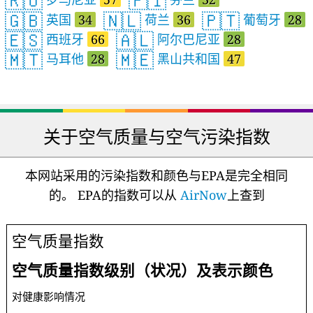
🇷🇴
🇫🇮
🇬🇧
🇳🇱
🇵🇹
英国
34
荷兰
36
葡萄牙
28
🇪🇸
🇦🇱
西班牙
66
阿尔巴尼亚
28
🇲🇹
🇲🇪
马耳他
28
黑山共和国
47
关于空气质量与空气污染指数
本网站采用的污染指数和颜色与EPA是完全相同
的。 EPA的指数可以从
AirNow
上查到
空气质量指数
空气质量指数级别（状况）及表示颜色
对健康影响情况