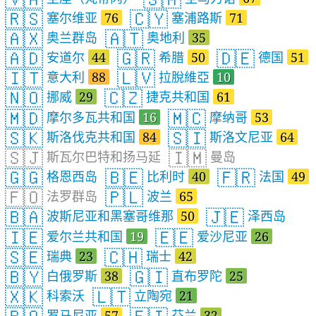
🇷🇸
🇨🇾
塞尔维亚
76
塞浦路斯
71
🇦🇽
🇦🇹
奥兰群岛
奥地利
35
🇦🇩
🇬🇷
🇩🇪
安道尔
44
希腊
50
德国
51
🇮🇹
🇱🇻
意大利
88
拉脫維亞
10
🇳🇴
🇨🇿
挪威
29
捷克共和国
61
🇲🇩
🇲🇨
摩尔多瓦共和国
16
摩纳哥
53
🇸🇰
🇸🇮
斯洛伐克共和国
84
斯洛文尼亚
64
🇸🇯
🇮🇲
斯瓦尔巴特和扬马延
曼岛
🇬🇬
🇧🇪
🇫🇷
格恩西岛
比利时
40
法国
49
🇫🇴
🇵🇱
法罗群岛
波兰
65
🇧🇦
🇯🇪
波斯尼亚和黑塞哥维那
50
泽西岛
🇮🇪
🇪🇪
爱尔兰共和国
19
爱沙尼亚
26
🇸🇪
🇨🇭
瑞典
23
瑞士
42
🇧🇾
🇬🇮
白俄罗斯
38
直布罗陀
25
🇽🇰
🇱🇹
科索沃
立陶宛
21
罗马尼亚
57
芬兰
32