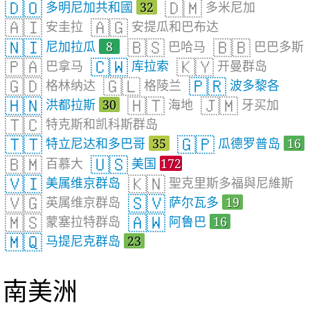
🇩🇴
🇩🇲
多明尼加共和國
32
多米尼加
🇦🇮
🇦🇬
安圭拉
安提瓜和巴布达
🇳🇮
🇧🇸
🇧🇧
尼加拉瓜
8
巴哈马
巴巴多斯
🇵🇦
🇨🇼
🇰🇾
巴拿马
库拉索
开曼群岛
🇬🇩
🇬🇱
🇵🇷
格林纳达
格陵兰
波多黎各
🇭🇳
🇭🇹
🇯🇲
洪都拉斯
30
海地
牙买加
🇹🇨
特克斯和凯科斯群岛
🇹🇹
🇬🇵
特立尼达和多巴哥
35
瓜德罗普岛
16
🇧🇲
🇺🇸
百慕大
美国
172
🇻🇮
🇰🇳
美属维京群岛
聖克里斯多福與尼維斯
🇻🇬
🇸🇻
英属维京群岛
萨尔瓦多
19
🇲🇸
🇦🇼
蒙塞拉特群岛
阿鲁巴
16
🇲🇶
马提尼克群岛
23
南美洲