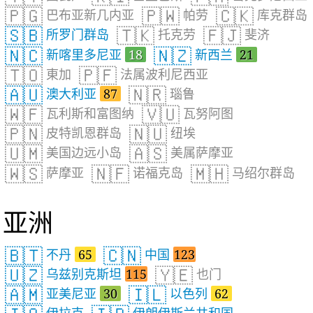
🇵🇬
🇵🇼
🇨🇰
巴布亚新几内亚
帕劳
库克群岛
🇸🇧
🇹🇰
🇫🇯
所罗门群岛
托克劳
斐济
🇳🇨
🇳🇿
新喀里多尼亚
18
新西兰
21
🇹🇴
🇵🇫
東加
法属波利尼西亚
🇦🇺
🇳🇷
澳大利亚
87
瑙鲁
🇼🇫
🇻🇺
瓦利斯和富图纳
瓦努阿图
🇵🇳
🇳🇺
皮特凯恩群岛
纽埃
🇺🇲
🇦🇸
美国边远小岛
美属萨摩亚
🇼🇸
🇳🇫
🇲🇭
萨摩亚
诺福克岛
马绍尔群岛
亚洲
🇧🇹
🇨🇳
不丹
65
中国
123
🇺🇿
🇾🇪
乌兹别克斯坦
115
也门
🇦🇲
🇮🇱
亚美尼亚
30
以色列
62