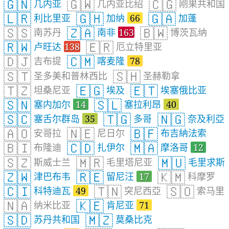
🇬🇳
🇬🇼
🇨🇬
几内亚
几内亚比绍
刚果共和国
🇱🇷
🇬🇭
🇬🇦
利比里亚
加纳
66
加蓬
🇸🇸
🇿🇦
🇧🇼
南苏丹
南非
163
博茨瓦纳
🇷🇼
🇪🇷
卢旺达
138
厄立特里亚
🇩🇯
🇨🇲
吉布提
喀麦隆
78
🇸🇹
🇸🇭
圣多美和普林西比
圣赫勒拿
🇹🇿
🇪🇬
🇪🇹
坦桑尼亚
埃及
埃塞俄比亚
🇸🇳
🇸🇱
塞内加尔
14
塞拉利昂
40
🇸🇨
🇹🇬
🇳🇬
塞舌尔群岛
35
多哥
奈及利亞
🇦🇴
🇳🇪
🇧🇫
安哥拉
尼日尔
布吉納法索
🇧🇮
🇨🇩
🇲🇦
布隆迪
扎伊尔
摩洛哥
12
🇸🇿
🇲🇷
🇲🇺
斯威士兰
毛里塔尼亚
毛里求斯
🇿🇼
🇷🇪
🇰🇲
津巴布韦
留尼汪
17
科摩罗
🇨🇮
🇹🇳
🇸🇴
科特迪瓦
49
突尼西亞
索马里
🇳🇦
🇰🇪
纳米比亚
肯尼亚
71
🇸🇩
🇲🇿
苏丹共和国
莫桑比克