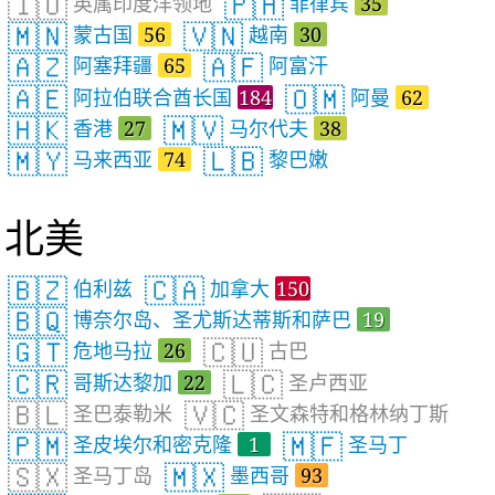
🇮🇴
🇵🇭
英属印度洋领地
菲律宾
35
🇲🇳
🇻🇳
蒙古国
56
越南
30
🇦🇿
🇦🇫
阿塞拜疆
65
阿富汗
🇦🇪
🇴🇲
阿拉伯联合酋长国
184
阿曼
62
🇭🇰
🇲🇻
香港
27
马尔代夫
38
🇲🇾
🇱🇧
马来西亚
74
黎巴嫩
北美
🇧🇿
🇨🇦
伯利兹
加拿大
150
🇧🇶
博奈尔岛、圣尤斯达蒂斯和萨巴
19
🇬🇹
🇨🇺
危地马拉
26
古巴
🇨🇷
🇱🇨
哥斯达黎加
22
圣卢西亚
🇧🇱
🇻🇨
圣巴泰勒米
圣文森特和格林纳丁斯
🇵🇲
🇲🇫
圣皮埃尔和密克隆
1
圣马丁
🇸🇽
🇲🇽
圣马丁岛
墨西哥
93