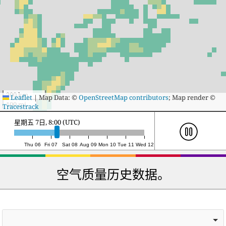
200 km
Leaflet
|
Map Data: ©
OpenStreetMap contributors
; Map render ©
100 mi
Tracestrack
星期六 8日, 4:00 (UTC)
Thu 06
Fri 07
Sat 08
Aug 09
Mon 10
Tue 11
Wed 12
空气质量历史数据。