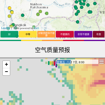
Leaflet
| Tiles
Esri
powered by
对敏感群体不健
好
中等
不健康的
非常不健康
有害
康
空气质量预报
星期六, 八月 8日, 4:00
星期六, 八月 8日, 4:00
+
−