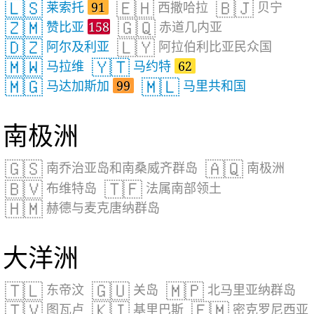
🇱🇸
🇪🇭
🇧🇯
莱索托
91
西撒哈拉
贝宁
🇿🇲
🇬🇶
赞比亚
158
赤道几内亚
🇩🇿
🇱🇾
阿尔及利亚
阿拉伯利比亚民众国
🇲🇼
🇾🇹
马拉维
马约特
62
🇲🇬
🇲🇱
马达加斯加
99
马里共和国
南极洲
🇬🇸
🇦🇶
南乔治亚岛和南桑威齐群岛
南极洲
🇧🇻
🇹🇫
布维特岛
法属南部领土
🇭🇲
赫德与麦克唐纳群岛
大洋洲
🇹🇱
🇬🇺
🇲🇵
东帝汶
关岛
北马里亚纳群岛
🇹🇻
🇰🇮
🇫🇲
图瓦卢
基里巴斯
密克罗尼西亚