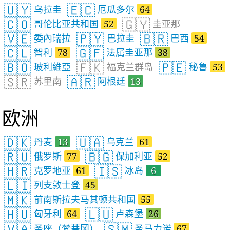
🇺🇾
🇪🇨
乌拉圭
厄瓜多尔
64
🇨🇴
🇬🇾
哥伦比亚共和国
52
圭亚那
🇻🇪
🇵🇾
🇧🇷
委內瑞拉
巴拉圭
巴西
54
🇨🇱
🇬🇫
智利
78
法属圭亚那
38
🇧🇴
🇫🇰
🇵🇪
玻利維亞
福克兰群岛
秘鲁
53
🇸🇷
🇦🇷
苏里南
阿根廷
13
欧洲
🇩🇰
🇺🇦
丹麦
13
乌克兰
61
🇷🇺
🇧🇬
俄罗斯
77
保加利亚
52
🇭🇷
🇮🇸
克罗地亚
61
冰岛
6
🇱🇮
列支敦士登
45
🇲🇰
前南斯拉夫马其顿共和国
55
🇭🇺
🇱🇺
匈牙利
64
卢森堡
26
🇻🇦
🇸🇲
圣座（梵蒂冈）
圣马力诺
67