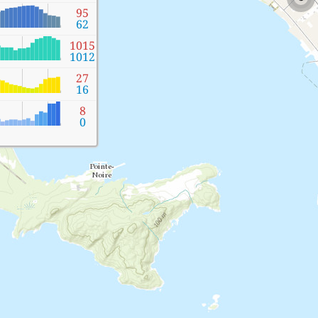
95
62
1015
1012
27
16
8
0