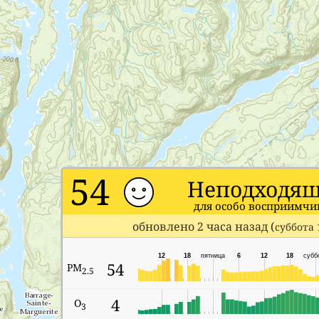
54
Неподходящ
для особо восприимч
обновлено 2 часа назад (
суббота 
12
18
пятница
6
12
18
субб
54
PM
2.5
4
O
3