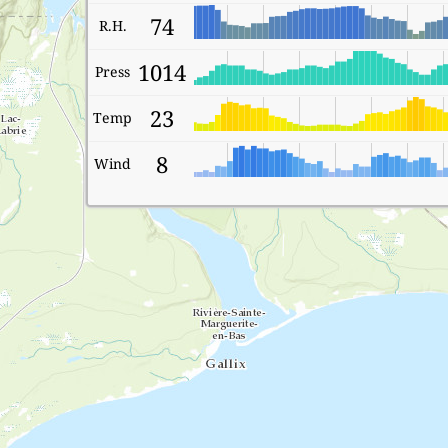
74
R.H.
1014
Press
23
Temp
8
Wind