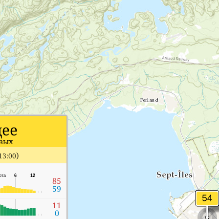
ее
ивых
)
13:00
ота
6
12
85
59
11
0