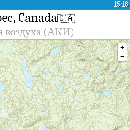
15:18
bec, Canada
🇨🇦
а воздуха (АКИ)
+
−