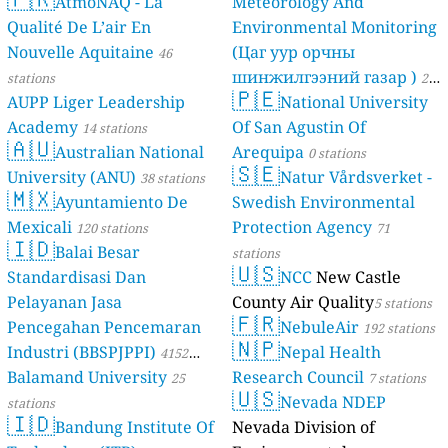
AtmoNAQ - La
Meteorology And
Qualité De L’air En
Environmental Monitoring
Nouvelle Aquitaine
(Цаг уур орчны
46
шинжилгээний газар )
stations
21
🇵🇪
AUPP Liger Leadership
National University
stations
Academy
Of San Agustin Of
14 stations
🇦🇺
Australian National
Arequipa
0 stations
🇸🇪
University (ANU)
Natur Vårdsverket -
38 stations
🇲🇽
Ayuntamiento De
Swedish Environmental
Mexicali
Protection Agency
120 stations
71
🇮🇩
Balai Besar
stations
🇺🇸
Standardisasi Dan
NCC
New Castle
Pelayanan Jasa
County Air Quality
5 stations
🇫🇷
Pencegahan Pencemaran
NebuleAir
192 stations
🇳🇵
Industri (BBSPJPPI)
Nepal Health
4152
Balamand University
Research Council
stations
25
7 stations
🇺🇸
Nevada NDEP
stations
🇮🇩
Bandung Institute Of
Nevada Division of