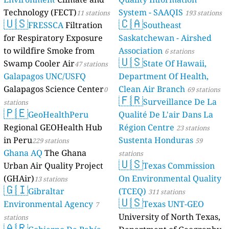
Technology (FECT)
System - SAAQIS
11 stations
193 stations
🇺🇸
🇨🇦
FRESSCA
Filtration
Southeast
for Respiratory Exposure
Saskatchewan - Airshed
to wildfire Smoke from
Association
6 stations
🇺🇸
Swamp Cooler Air
State Of Hawaii,
47 stations
Galapagos UNC/USFQ
Department Of Health,
Galapagos Science Center
Clean Air Branch
0
69 stations
🇫🇷
Surveillance De La
stations
🇵🇪
GeoHealthPeru
Qualité De L'air Dans La
Regional GEOHealth Hub
Région Centre
23 stations
in Peru
Sustenta Honduras
229 stations
59
Ghana AQ
The Ghana
stations
🇺🇸
Urban Air Quality Project
Texas Commission
(GHAir)
On Environmental Quality
13 stations
🇬🇮
Gibraltar
(TCEQ)
311 stations
🇺🇸
Environmental Agency
Texas UNT-GEO
7
University of North Texas,
stations
🇦🇷