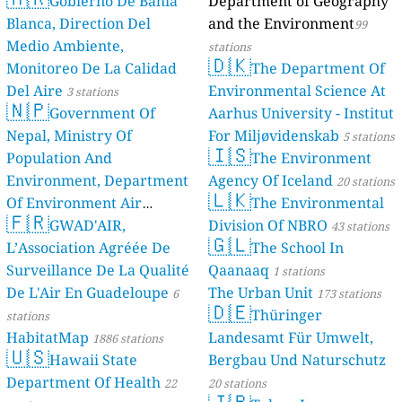
Gobierno De Bahía
Department of Geography
Blanca, Direction Del
and the Environment
99
Medio Ambiente,
stations
🇩🇰
Monitoreo De La Calidad
The Department Of
Del Aire
Environmental Science At
3 stations
🇳🇵
Government Of
Aarhus University - Institut
Nepal, Ministry Of
For Miljøvidenskab
5 stations
🇮🇸
Population And
The Environment
Environment, Department
Agency Of Iceland
20 stations
🇱🇰
Of Environment Air
The Environmental
🇫🇷
Quality Monitoring
GWAD'AIR,
Division Of NBRO
30
43 stations
🇬🇱
L’Association Agréée De
The School In
stations
Surveillance De La Qualité
Qaanaaq
1 stations
De L'Air En Guadeloupe
The Urban Unit
6
173 stations
🇩🇪
Thüringer
stations
HabitatMap
Landesamt Für Umwelt,
1886 stations
🇺🇸
Hawaii State
Bergbau Und Naturschutz
Department Of Health
22
20 stations
🇯🇵