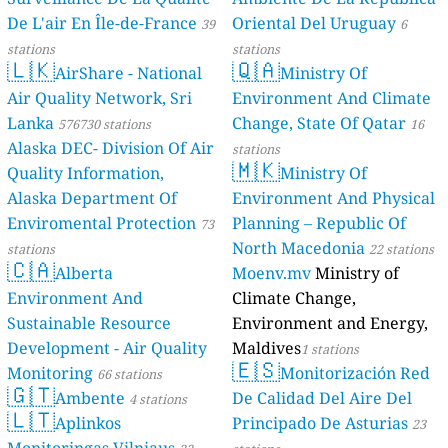
De L'air En Île-de-France
Oriental Del Uruguay
39
6
stations
stations
🇱🇰
🇶🇦
AirShare - National
Ministry Of
Air Quality Network, Sri
Environment And Climate
Lanka
Change, State Of Qatar
576730 stations
16
Alaska DEC- Division Of Air
stations
🇲🇰
Quality Information,
Ministry Of
Alaska Department Of
Environment And Physical
Enviromental Protection
Planning – Republic Of
73
North Macedonia
stations
22 stations
🇨🇦
Alberta
Moenv.mv
Ministry of
Environment And
Climate Change,
Sustainable Resource
Environment and Energy,
Development - Air Quality
Maldives
1 stations
🇪🇸
Monitoring
Monitorización Red
66 stations
🇬🇹
Ambente
De Calidad Del Aire Del
4 stations
🇱🇹
Aplinkos
Principado De Asturias
23