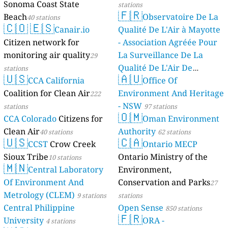
Sonoma Coast State
stations
🇫🇷
Beach
Observatoire De La
40 stations
🇨🇴
🇪🇸
Canair.io
Qualité De L'Air à Mayotte
Citizen network for
- Association Agréée Pour
monitoring air quality
La Surveillance De La
29
Qualité De L'Air De
stations
🇺🇸
🇦🇺
CCA California
Mayotte
Office Of
4 stations
Coalition for Clean Air
Environment And Heritage
222
- NSW
stations
97 stations
🇴🇲
CCA Colorado
Citizens for
Oman Environment
Clean Air
Authority
40 stations
62 stations
🇺🇸
🇨🇦
CCST
Crow Creek
Ontario MECP
Sioux Tribe
Ontario Ministry of the
10 stations
🇲🇳
Central Laboratory
Environment,
Of Environment And
Conservation and Parks
27
Metrology (CLEM)
9 stations
stations
Central Philippine
Open Sense
850 stations
🇫🇷
University
ORA -
4 stations