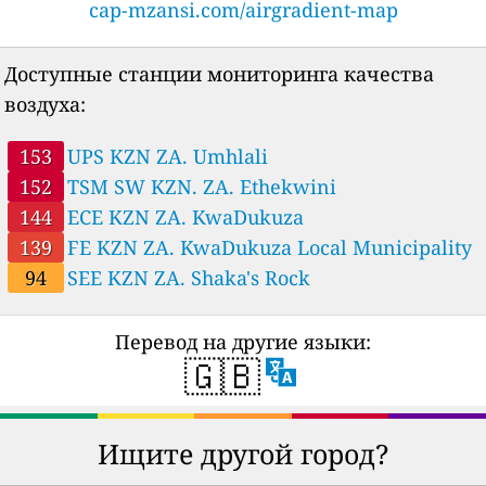
cap-mzansi.com/airgradient-map
Доступные станции мониторинга качества
воздуха:
153
UPS KZN ZA. Umhlali
152
TSM SW KZN. ZA. Ethekwini
144
ECE KZN ZA. KwaDukuza
139
FE KZN ZA. KwaDukuza Local Municipality
94
SEE KZN ZA. Shaka's Rock
Перевод на другие языки:
🇬🇧
Ищите другой город?