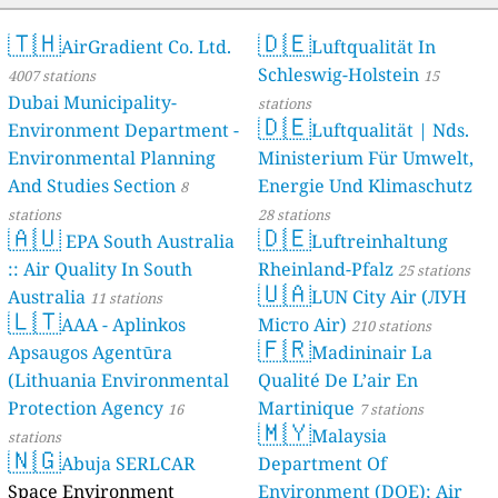
🇹🇭
🇩🇪
AirGradient Co. Ltd.
Luftqualität In
Schleswig-Holstein
4007 stations
15
Dubai Municipality-
stations
🇩🇪
Environment Department -
Luftqualität | Nds.
Environmental Planning
Ministerium Für Umwelt,
And Studies Section
Energie Und Klimaschutz
8
stations
28 stations
🇦🇺
🇩🇪
EPA South Australia
Luftreinhaltung
:: Air Quality In South
Rheinland-Pfalz
25 stations
🇺🇦
Australia
LUN City Air (ЛУН
11 stations
🇱🇹
AAA - Aplinkos
Місто Air)
210 stations
🇫🇷
Apsaugos Agentūra
Madininair La
(Lithuania Environmental
Qualité De L’air En
Protection Agency
Martinique
16
7 stations
🇲🇾
Malaysia
stations
🇳🇬
Abuja SERLCAR
Department Of
Space Environment
Environment (DOE); Air