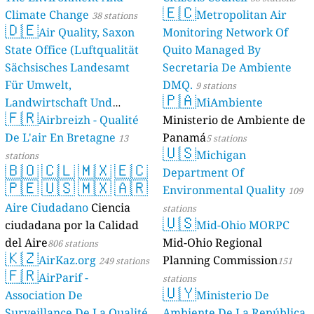
🇪🇨
Climate Change
Metropolitan Air
38 stations
🇩🇪
Air Quality, Saxon
Monitoring Network Of
State Office (Luftqualität
Quito Managed By
Sächsisches Landesamt
Secretaria De Ambiente
Für Umwelt,
DMQ.
9 stations
🇵🇦
Landwirtschaft Und
MiAmbiente
🇫🇷
Geologie)
Airbreizh - Qualité
Ministerio de Ambiente de
50 stations
De L'air En Bretagne
Panamá
13
5 stations
🇺🇸
Michigan
stations
🇧🇴
🇨🇱
🇲🇽
🇪🇨
Department Of
🇵🇪
🇺🇸
🇲🇽
🇦🇷
Environmental Quality
109
Aire Ciudadano
Ciencia
stations
🇺🇸
ciudadana por la Calidad
Mid-Ohio MORPC
del Aire
Mid-Ohio Regional
806 stations
🇰🇿
AirKaz.org
Planning Commission
249 stations
151
🇫🇷
AirParif -
stations
🇺🇾
Association De
Ministerio De
Surveillance De La Qualité
Ambiente De La República