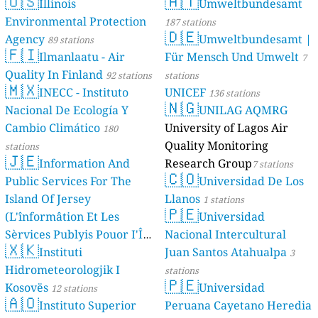
🇺🇸
🇦🇹
Illinois
Umweltbundesamt
Environmental Protection
187 stations
🇩🇪
Agency
Umweltbundesamt |
89 stations
🇫🇮
Ilmanlaatu - Air
Für Mensch Und Umwelt
7
Quality In Finland
92 stations
stations
🇲🇽
INECC - Instituto
UNICEF
136 stations
🇳🇬
Nacional De Ecología Y
UNILAG AQMRG
Cambio Climático
University of Lagos Air
180
Quality Monitoring
stations
🇯🇪
Information And
Research Group
7 stations
🇨🇴
Public Services For The
Universidad De Los
Island Of Jersey
Llanos
1 stations
🇵🇪
(L'înformâtion Et Les
Universidad
Sèrvices Publyis Pouor I'Île
Nacional Intercultural
🇽🇰
Dé Jèrri)
Instituti
Juan Santos Atahualpa
2 stations
3
Hidrometeorologjik I
stations
🇵🇪
Kosovës
Universidad
12 stations
🇦🇴
Instituto Superior
Peruana Cayetano Heredia