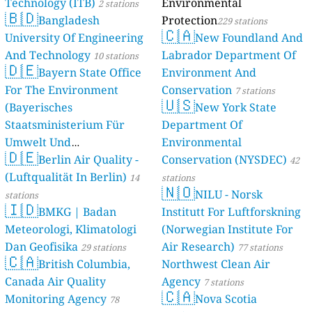
Technology (ITB)
Environmental
2 stations
🇧🇩
Bangladesh
Protection
229 stations
🇨🇦
University Of Engineering
New Foundland And
And Technology
Labrador Department Of
10 stations
🇩🇪
Bayern State Office
Environment And
For The Environment
Conservation
7 stations
🇺🇸
(Bayerisches
New York State
Staatsministerium Für
Department Of
Umwelt Und
Environmental
🇩🇪
Berlin Air Quality -
Verbraucherschutz) - LfU
Conservation (NYSDEC)
42
(Luftqualität In Berlin)
46 stations
14
stations
🇳🇴
NILU - Norsk
stations
🇮🇩
BMKG | Badan
Institutt For Luftforskning
Meteorologi, Klimatologi
(Norwegian Institute For
Dan Geofisika
Air Research)
29 stations
77 stations
🇨🇦
British Columbia,
Northwest Clean Air
Canada Air Quality
Agency
7 stations
🇨🇦
Monitoring Agency
Nova Scotia
78