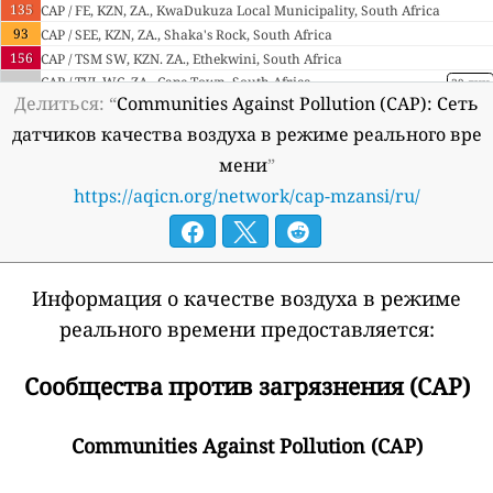
135
CAP / FE, KZN, ZA., KwaDukuza Local Municipality, South Africa
93
CAP / SEE, KZN, ZA., Shaka's Rock, South Africa
156
CAP / TSM SW, KZN. ZA., Ethekwini, South Africa
--
CAP / TVI, WC, ZA., Cape Town, South Africa
39 дни
Делиться: “
Communities Against Pollution (CAP): Сеть
142
CAP / UPS, KZN, ZA., Umhlali, South Africa
Zambia 🇿🇲
датчиков качества воздуха в режиме реального вре
--
мени
”
Zambia Outdoor Demo, Lusaka Province
https://aqicn.org/network/cap-mzansi/ru/
Информация о качестве воздуха в режиме
реального времени предоставляется:
Сообщества против загрязнения (CAP)
Communities Against Pollution (CAP)