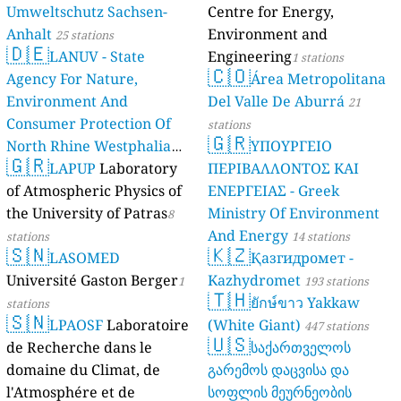
Umweltschutz Sachsen-
Centre for Energy,
Anhalt
Environment and
25 stations
🇩🇪
LANUV - State
Engineering
1 stations
🇨🇴
Agency For Nature,
Área Metropolitana
Environment And
Del Valle De Aburrá
21
Consumer Protection Of
stations
🇬🇷
North Rhine Westphalia
ΥΠΟΥΡΓΕΙΟ
🇬🇷
(Landesamt Für Natur,
LAPUP
Laboratory
ΠΕΡΙΒΑΛΛΟΝΤΟΣ ΚΑΙ
Umwelt Und
of Atmospheric Physics of
ΕΝΕΡΓΕΙΑΣ - Greek
Verbraucherschutz NRW)
the University of Patras
Ministry Of Environment
8
And Energy
61 stations
stations
14 stations
🇸🇳
🇰🇿
LASOMED
Қазгидромет -
Université Gaston Berger
Kazhydromet
1
193 stations
🇹🇭
ยักษ์ขาว Yakkaw
stations
🇸🇳
LPAOSF
Laboratoire
(White Giant)
447 stations
🇺🇸
de Recherche dans le
საქართველოს
domaine du Climat, de
გარემოს დაცვისა და
l'Atmosphére et de
სოფლის მეურნეობის