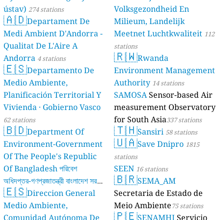
ústav)
Volksgezondheid En
274 stations
🇦🇩
Departament De
Milieum, Landelijk
Medi Ambient D'Andorra -
Meetnet Luchtkwaliteit
112
Qualitat De L'Aire A
stations
🇷🇼
Andorra
Rwanda
4 stations
🇪🇸
Departamento De
Environment Management
Medio Ambiente,
Authority
14 stations
Planificación Territorial Y
SAMOSA
Sensor-based Air
Vivienda · Gobierno Vasco
measurement Observatory
for South Asia
62 stations
337 stations
🇧🇩
🇹🇭
Department Of
Sansiri
58 stations
🇺🇦
Environment-Government
Save Dnipro
1815
Of The People's Republic
stations
Of Bangladesh পরিবেশ
SEEN
16 stations
🇧🇷
অধিদপ্তর-গণপ্রজাতন্ত্রী বাংলাদেশ সরকার
SEMA_AM
🇪🇸
Direccion General
Secretaria de Estado de
17 stations
Medio Ambiente,
Meio Ambiente
75 stations
🇵🇪
Comunidad Autónoma De
SENAMHI
Servicio