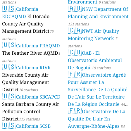
Environment
stations
9 stations
🇺🇸
🇦🇺
California
NSW Department Of
EDCAQMD
El Dorado
Planning And Environment
County Air Quality
131 stations
🇨🇦
Management District
NWT Air Quality
75
Monitoring Network
stations
7
🇺🇸
California FRAQMD
stations
🇨🇴
The Feather River AQMD
OAB - El
1
Observatorio Ambiental
stations
🇺🇸
California RIVR
De Bogotá
19 stations
🇫🇷
Riverside County Air
Observatoire Agréé
Quality Management
Pour Assurer La
District
Surveillance De La Qualité
16 stations
🇺🇸
California SBCAPCD
De L’air Sur Le Territoire
Santa Barbara County Air
De La Région Occitanie
44
🇫🇷
Pollution Control
Observatoire De La
stations
District
Qualité De L'air En
115 stations
🇺🇸
California SCSB
Auvergne-Rhône-Alpes
84