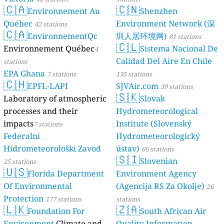
🇨🇦
🇨🇳
Environnement Au
Shenzhen
Québec
Environment Network (深
42 stations
🇨🇦
EnvironnementQc
圳人居环境网)
81 stations
🇨🇱
Environnement Québec
Sistema Nacional De
4
Calidad Del Aire En Chile
stations
EPA Ghana
7 stations
135 stations
🇨🇭
EPFL-LAPI
SJVAir.com
39 stations
🇸🇰
Laboratory of atmospheric
Slovak
processes and their
Hydrometeorological
impacts
Institute (Slovenský
7 stations
Federalni
Hydrometeorologický
Hidrometeorološki Zavod
ústav)
66 stations
🇸🇮
Slovenian
25 stations
🇺🇸
Florida Department
Environment Agency
Of Environmental
(Agencija RS Za Okolje)
26
Protection
177 stations
stations
🇱🇰
🇿🇦
Foundation For
South African Air
Environment
Climate and
Quality Information