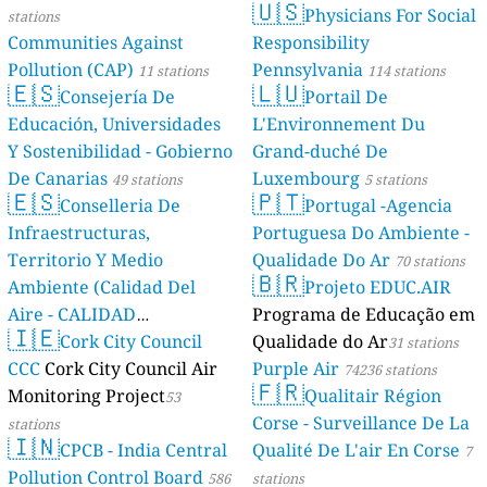
🇺🇸
Physicians For Social
stations
Communities Against
Responsibility
Pollution (CAP)
Pennsylvania
11 stations
114 stations
🇪🇸
🇱🇺
Consejería De
Portail De
Educación, Universidades
L'Environnement Du
Y Sostenibilidad - Gobierno
Grand-duché De
De Canarias
Luxembourg
49 stations
5 stations
🇪🇸
🇵🇹
Conselleria De
Portugal -Agencia
Infraestructuras,
Portuguesa Do Ambiente -
Territorio Y Medio
Qualidade Do Ar
70 stations
🇧🇷
Ambiente (Calidad Del
Projeto EDUC.AIR
Aire - CALIDAD
Programa de Educação em
🇮🇪
AMBIENTAL)
Cork City Council
Qualidade do Ar
23 stations
31 stations
CCC
Cork City Council Air
Purple Air
74236 stations
🇫🇷
Monitoring Project
Qualitair Région
53
Corse - Surveillance De La
stations
🇮🇳
CPCB - India Central
Qualité De L'air En Corse
7
Pollution Control Board
586
stations