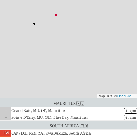
Map Data: ©
OpenStreetMap contributors
Mauritius 🇲🇺
--
Grand Baie, MU. (N), Mauritius
41 дни
--
Pointe D'Esny, MU, (SE), Blue Bay, Mauritius
41 дни
South Africa 🇿🇦
139
CAP / ECE, KZN, ZA., KwaDukuza, South Africa