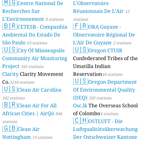
🇲🇬
Centre National De
L'Observatoire
Recherches Sur
Réunionnais De L’Air
15
L'Environnement
8 stations
stations
🇧🇷
🇫🇷
CETESB - Companhia
ORA Guyane -
Ambiental Do Estado De
Observatoire Régional De
São Paulo
L'Air De Guyane
63 stations
5 stations
🇺🇸
🇺🇸
City Of Minneapolis
Oregon CTUIR
Community Air Monitoring
Confederated Tribes of the
Project
Umatilla Indian
165 stations
Clarity
Clarity Movement
Reservation
44 stations
🇺🇸
Co.
Oregon Department
3118 stations
🇺🇸
Clean Air Carolina
Of Environmental Quality
(DEQ)
102 stations
205 stations
🇧🇷
Clean Air For All
Osc.lk
The Overseas School
African Cities | AirQo
of Colombo
846
4 stations
🇨🇭
OSTLUFT - Die
stations
🇬🇧
Clean Air
Luftqualitätsüberwachung
Nottingham
Der Ostschweizer Kantone
13 stations