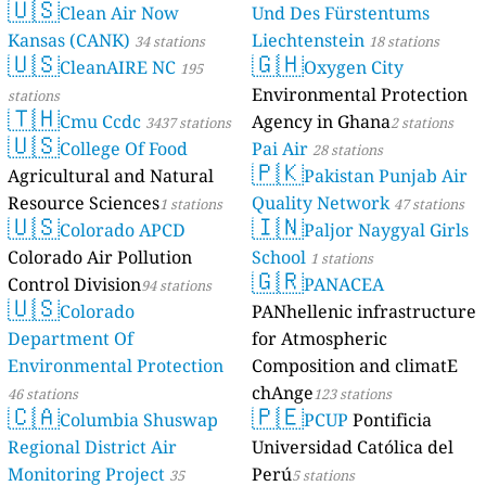
🇺🇸
Clean Air Now
Und Des Fürstentums
Kansas (CANK)
Liechtenstein
34 stations
18 stations
🇺🇸
🇬🇭
CleanAIRE NC
Oxygen City
195
Environmental Protection
stations
🇹🇭
Cmu Ccdc
Agency in Ghana
3437 stations
2 stations
🇺🇸
College Of Food
Pai Air
28 stations
🇵🇰
Agricultural and Natural
Pakistan Punjab Air
Resource Sciences
Quality Network
1 stations
47 stations
🇺🇸
🇮🇳
Colorado APCD
Paljor Naygyal Girls
Colorado Air Pollution
School
1 stations
🇬🇷
Control Division
PANACEA
94 stations
🇺🇸
Colorado
PANhellenic infrastructure
Department Of
for Atmospheric
Environmental Protection
Composition and climatE
chAnge
46 stations
123 stations
🇨🇦
🇵🇪
Columbia Shuswap
PCUP
Pontificia
Regional District Air
Universidad Católica del
Monitoring Project
Perú
35
5 stations