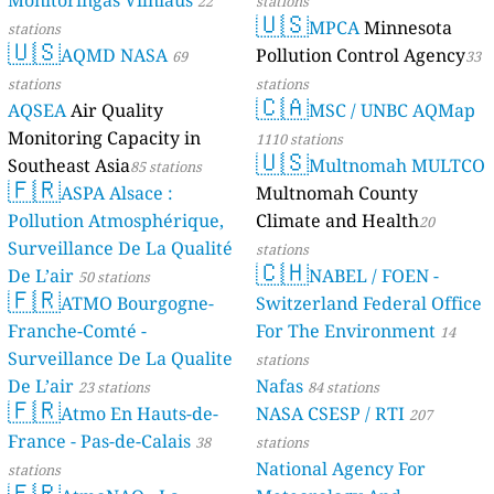
Monitoringas Vilniaus
22
stations
🇺🇸
MPCA
Minnesota
stations
🇺🇸
AQMD NASA
Pollution Control Agency
69
33
stations
stations
🇨🇦
AQSEA
Air Quality
MSC / UNBC AQMap
Monitoring Capacity in
1110 stations
🇺🇸
Southeast Asia
Multnomah MULTCO
85 stations
🇫🇷
ASPA Alsace :
Multnomah County
Pollution Atmosphérique,
Climate and Health
20
Surveillance De La Qualité
stations
🇨🇭
De L’air
NABEL / FOEN -
50 stations
🇫🇷
ATMO Bourgogne-
Switzerland Federal Office
Franche-Comté -
For The Environment
14
Surveillance De La Qualite
stations
De L’air
Nafas
23 stations
84 stations
🇫🇷
Atmo En Hauts-de-
NASA CSESP / RTI
207
France - Pas-de-Calais
38
stations
National Agency For
stations
🇫🇷