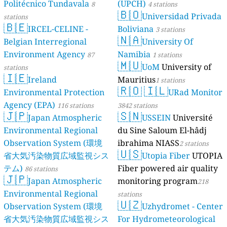
Politécnico Tundavala
(UPCH)
8
4 stations
🇧🇴
Universidad Privada
stations
🇧🇪
IRCEL-CELINE -
Boliviana
3 stations
🇳🇦
Belgian Interregional
University Of
Environment Agency
Namibia
87
1 stations
🇲🇺
UoM
University of
stations
🇮🇪
Ireland
Mauritius
1 stations
🇷🇴
🇮🇱
Environmental Protection
URad Monitor
Agency (EPA)
116 stations
3842 stations
🇯🇵
🇸🇳
Japan Atmospheric
USSEIN
Université
Environmental Regional
du Sine Saloum El-hâdj
Observation System (環境
ibrahima NIASS
2 stations
🇺🇸
省大気汚染物質広域監視シス
Utopia Fiber
UTOPIA
テム)
Fiber powered air quality
86 stations
🇯🇵
Japan Atmospheric
monitoring program
218
Environmental Regional
stations
🇺🇿
Observation System (環境
Uzhydromet - Center
省大気汚染物質広域監視シス
For Hydrometeorological