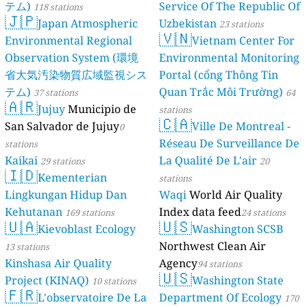
テム)
Service Of The Republic Of
118 stations
🇯🇵
Japan Atmospheric
Uzbekistan
23 stations
🇻🇳
Environmental Regional
Vietnam Center For
Observation System (環境
Environmental Monitoring
省大気汚染物質広域監視シス
Portal (cổng Thông Tin
テム)
Quan Trắc Môi Trường)
37 stations
64
🇦🇷
Jujuy
Municipio de
stations
🇨🇦
San Salvador de Jujuy
Ville De Montreal -
0
Réseau De Surveillance De
stations
Kaikai
La Qualité De L'air
29 stations
20
🇮🇩
Kementerian
stations
Lingkungan Hidup Dan
Waqi
World Air Quality
Kehutanan
Index data feed
169 stations
24 stations
🇺🇦
🇺🇸
Kievoblast Ecology
Washington SCSB
Northwest Clean Air
13 stations
Kinshasa Air Quality
Agency
94 stations
🇺🇸
Project (KINAQ)
Washington State
10 stations
🇫🇷
L'observatoire De La
Department Of Ecology
170