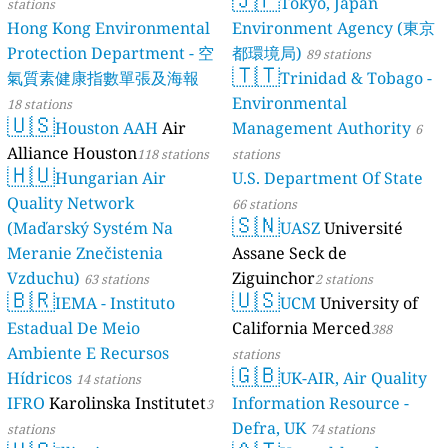
Tokyo, Japan
stations
Hong Kong Environmental
Environment Agency (東京
Protection Department - 空
都環境局)
89 stations
🇹🇹
氣質素健康指數單張及海報
Trinidad & Tobago -
Environmental
18 stations
🇺🇸
Houston AAH
Air
Management Authority
6
Alliance Houston
118 stations
stations
🇭🇺
Hungarian Air
U.S. Department Of State
Quality Network
66 stations
🇸🇳
(Maďarský Systém Na
UASZ
Université
Meranie Znečistenia
Assane Seck de
Vzduchu)
Ziguinchor
63 stations
2 stations
🇧🇷
🇺🇸
IEMA - Instituto
UCM
University of
Estadual De Meio
California Merced
388
Ambiente E Recursos
stations
🇬🇧
Hídricos
UK-AIR, Air Quality
14 stations
IFRO
Karolinska Institutet
Information Resource -
3
Defra, UK
stations
74 stations