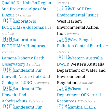
Qualité De L'air En Région
stations
🇺🇸
Sud Provence-Alpes-Côte
WE ACT For
D'Azur
Environmental Justice
57 stations
🇬🇹
Laboratorio
West Harlem
ECOQUIMSA Guatemala
Environmental Action,
11
Inc
stations
11 stations
🇭🇳
🇮🇳
Laboratorio
West Bengal
ECOQUIMSA Honduras
Pollution Control Board
1
319
stations
stations
🇦🇺
Lamont-Doherty Earth
Western Australia
Observatory
DWER
Western Australia
5 stations
🇩🇪
Landesamt Für
Department of Water and
Umwelt, Naturschutz Und
Environmental
Geologie - LUNG
Regulation
17 stations
22 stations
🇩🇪
🇺🇸
Landesamt Für
Wisconsin
Umwelt- Und
Department Of Natural
Arbeitsschutz
Resources
9 stations
118 stations
🇩🇪
🇿🇲
Landesamt Für
Zambia CEEEZ