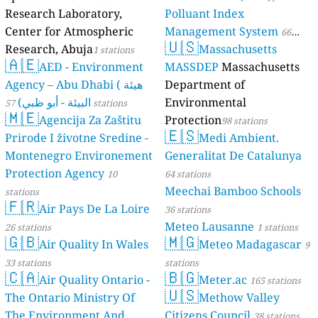
Research Laboratory,
Polluant Index
Center for Atmospheric
Management System
66
🇺🇸
Research, Abuja
Massachusetts
1 stations
stations
🇦🇪
AED - Environment
MASSDEP
Massachusetts
Agency – Abu Dhabi ( هيئة
Department of
البيئة - أبو ظبي)
Environmental
57 stations
🇲🇪
Agencija Za Zaštitu
Protection
98 stations
🇪🇸
Prirode I životne Sredine -
Medi Ambient.
Montenegro Environement
Generalitat De Catalunya
Protection Agency
10
64 stations
Meechai Bamboo Schools
stations
🇫🇷
Air Pays De La Loire
36 stations
Meteo Lausanne
26 stations
1 stations
🇬🇧
🇲🇬
Air Quality In Wales
Meteo Madagascar
9
33 stations
stations
🇨🇦
🇧🇬
Air Quality Ontario -
Meter.ac
165 stations
🇺🇸
The Ontario Ministry Of
Methow Valley
The Environment And
Citizens Council
38 stations