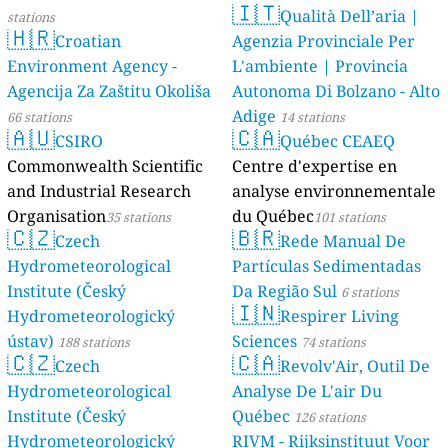
🇮🇹
Qualità Dell’aria |
stations
🇭🇷
Croatian
Agenzia Provinciale Per
Environment Agency -
L'ambiente | Provincia
Agencija Za Zaštitu Okoliša
Autonoma Di Bolzano - Alto
Adige
66 stations
14 stations
🇦🇺
🇨🇦
CSIRO
Québec CEAEQ
Commonwealth Scientific
Centre d'expertise en
and Industrial Research
analyse environnementale
Organisation
du Québec
35 stations
101 stations
🇨🇿
🇧🇷
Czech
Rede Manual De
Hydrometeorological
Partículas Sedimentadas
Institute (Český
Da Região Sul
6 stations
🇮🇳
Hydrometeorologický
Respirer Living
ústav)
Sciences
188 stations
74 stations
🇨🇿
🇨🇦
Czech
Revolv'Air, Outil De
Hydrometeorological
Analyse De L'air Du
Institute (Český
Québec
126 stations
Hydrometeorologický
RIVM - Rijksinstituut Voor