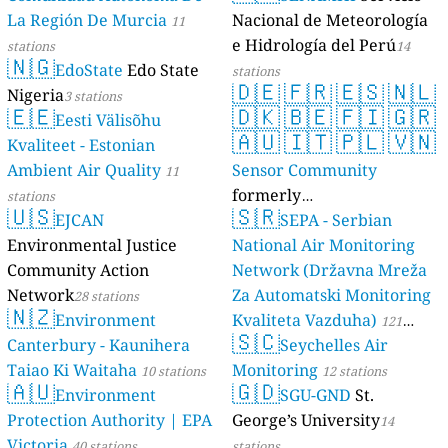
La Región De Murcia
Nacional de Meteorología
11
e Hidrología del Perú
stations
14
🇳🇬
EdoState
Edo State
stations
🇩🇪
🇫🇷
🇪🇸
🇳🇱
Nigeria
3 stations
🇪🇪
🇩🇰
🇧🇪
🇫🇮
🇬🇷
Eesti Välisõhu
🇦🇺
🇮🇹
🇵🇱
🇻🇳
Kvaliteet - Estonian
Ambient Air Quality
Sensor Community
11
formerly
stations
🇺🇸
🇸🇷
EJCAN
luftdaten.info
SEPA - Serbian
35819 stations
Environmental Justice
National Air Monitoring
Community Action
Network (Državna Mreža
Network
Za Automatski Monitoring
28 stations
🇳🇿
Environment
Kvaliteta Vazduha)
121
🇸🇨
Canterbury - Kaunihera
Seychelles Air
stations
Taiao Ki Waitaha
Monitoring
10 stations
12 stations
🇦🇺
🇬🇩
Environment
SGU-GND
St.
Protection Authority | EPA
George’s University
14
Victoria
40 stations
stations