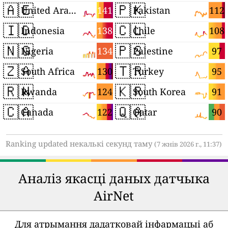
🇦🇪
🇵🇰
141
112
United Arab Emirates
Pakistan
🇮🇩
🇨🇱
138
108
Indonesia
Chile
🇳🇬
🇵🇸
134
97
Nigeria
Palestine
🇿🇦
🇹🇷
130
95
South Africa
Turkey
🇷🇼
🇰🇷
124
91
Rwanda
South Korea
🇨🇦
🇶🇦
122
90
Canada
Qatar
Ranking updated некалькі секунд таму
(7 жнів 2026 г., 11:37)
Аналіз якасці даных датчыка
AirNet
Для атрымання дадатковай інфармацыі аб