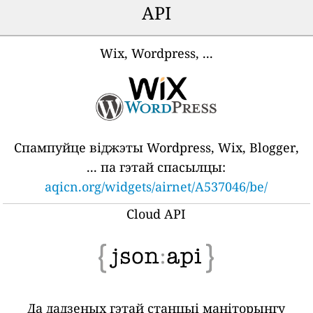
API
Wix, Wordpress, ...
Спампуйце віджэты Wordpress, Wix, Blogger,
... па гэтай спасылцы:
aqicn.org/widgets/airnet/A537046/be/
Cloud API
Да дадзеных гэтай станцыі маніторынгу