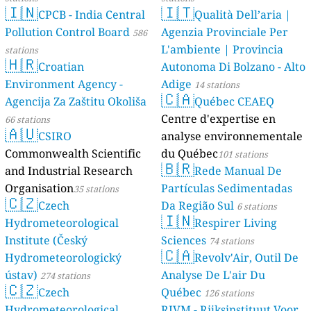
🇮🇳
🇮🇹
CPCB - India Central
Qualità Dell’aria |
Pollution Control Board
Agenzia Provinciale Per
586
L'ambiente | Provincia
stations
🇭🇷
Croatian
Autonoma Di Bolzano - Alto
Environment Agency -
Adige
14 stations
🇨🇦
Agencija Za Zaštitu Okoliša
Québec CEAEQ
Centre d'expertise en
66 stations
🇦🇺
CSIRO
analyse environnementale
Commonwealth Scientific
du Québec
101 stations
🇧🇷
and Industrial Research
Rede Manual De
Organisation
Partículas Sedimentadas
35 stations
🇨🇿
Czech
Da Região Sul
6 stations
🇮🇳
Hydrometeorological
Respirer Living
Institute (Český
Sciences
74 stations
🇨🇦
Hydrometeorologický
Revolv'Air, Outil De
ústav)
Analyse De L'air Du
274 stations
🇨🇿
Czech
Québec
126 stations
Hydrometeorological
RIVM - Rijksinstituut Voor