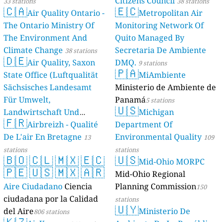
Citizens Council
33 stations
38 stations
🇨🇦
🇪🇨
Air Quality Ontario -
Metropolitan Air
The Ontario Ministry Of
Monitoring Network Of
The Environment And
Quito Managed By
Climate Change
Secretaria De Ambiente
38 stations
🇩🇪
Air Quality, Saxon
DMQ.
9 stations
🇵🇦
State Office (Luftqualität
MiAmbiente
Sächsisches Landesamt
Ministerio de Ambiente de
Für Umwelt,
Panamá
5 stations
🇺🇸
Landwirtschaft Und
Michigan
🇫🇷
Geologie)
Airbreizh - Qualité
Department Of
50 stations
De L'air En Bretagne
Environmental Quality
13
109
stations
stations
🇧🇴
🇨🇱
🇲🇽
🇪🇨
🇺🇸
Mid-Ohio MORPC
🇵🇪
🇺🇸
🇲🇽
🇦🇷
Mid-Ohio Regional
Aire Ciudadano
Ciencia
Planning Commission
150
ciudadana por la Calidad
stations
🇺🇾
del Aire
Ministerio De
806 stations
🇰🇿