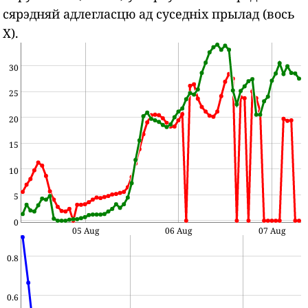
сярэдняй адлегласцю ад суседніх прылад (вось
X).
30
25
20
15
10
5
0
05 Aug
06 Aug
07 Aug
0.8
0.6