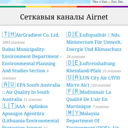
Tiles © Esri — Esri, DeLorme, NAVTEQ, TomTom, Intermap, iPC, USGS, FAO, NPS, NRCAN, GeoBase, Kadaster NL, Ordnance Survey, Esri Japan, METI, Esri China (Hong Kong), and the GIS User Community
Сеткавыя каналы Airnet
🇹🇭
🇩🇪
AirGradient Co. Ltd.
Luftqualität | Nds.
Ministerium Für Umwelt,
3993 stations
Dubai Municipality-
Energie Und Klimaschutz
Environment Department -
28 stations
🇩🇪
Environmental Planning
Luftreinhaltung
And Studies Section
Rheinland-Pfalz
8
25 stations
🇺🇦
LUN City Air (ЛУН
stations
🇦🇺
EPA South Australia
Місто Air)
210 stations
🇫🇷
:: Air Quality In South
Madininair La
Australia
Qualité De L’air En
11 stations
🇱🇹
AAA - Aplinkos
Martinique
7 stations
🇲🇾
Apsaugos Agentūra
Malaysia
(Lithuania Environmental
Department Of
Protection Agency
Environment (DOE); Air
16