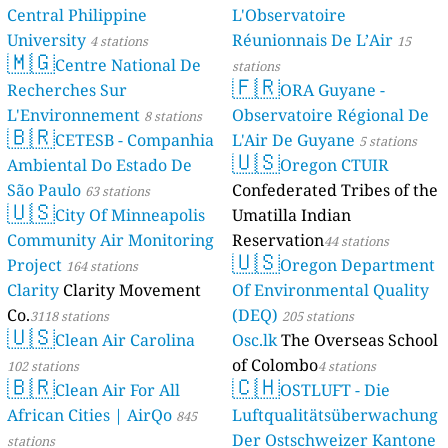
Central Philippine
L'Observatoire
University
Réunionnais De L’Air
4 stations
15
🇲🇬
Centre National De
stations
🇫🇷
Recherches Sur
ORA Guyane -
L'Environnement
Observatoire Régional De
8 stations
🇧🇷
CETESB - Companhia
L'Air De Guyane
5 stations
🇺🇸
Ambiental Do Estado De
Oregon CTUIR
São Paulo
Confederated Tribes of the
63 stations
🇺🇸
City Of Minneapolis
Umatilla Indian
Community Air Monitoring
Reservation
44 stations
🇺🇸
Project
Oregon Department
164 stations
Clarity
Clarity Movement
Of Environmental Quality
Co.
(DEQ)
3118 stations
205 stations
🇺🇸
Clean Air Carolina
Osc.lk
The Overseas School
of Colombo
102 stations
4 stations
🇧🇷
🇨🇭
Clean Air For All
OSTLUFT - Die
African Cities | AirQo
Luftqualitätsüberwachung
845
Der Ostschweizer Kantone
stations