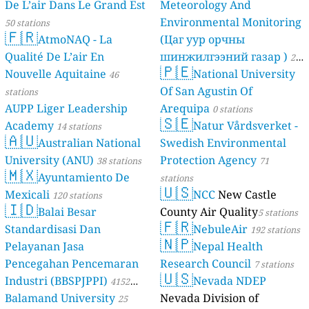
De L’air Dans Le Grand Est
Meteorology And
Environmental Monitoring
50 stations
🇫🇷
AtmoNAQ - La
(Цаг уур орчны
Qualité De L’air En
шинжилгээний газар )
21
🇵🇪
Nouvelle Aquitaine
National University
46
stations
Of San Agustin Of
stations
AUPP Liger Leadership
Arequipa
0 stations
🇸🇪
Academy
Natur Vårdsverket -
14 stations
🇦🇺
Australian National
Swedish Environmental
University (ANU)
Protection Agency
38 stations
71
🇲🇽
Ayuntamiento De
stations
🇺🇸
Mexicali
NCC
New Castle
120 stations
🇮🇩
Balai Besar
County Air Quality
5 stations
🇫🇷
Standardisasi Dan
NebuleAir
192 stations
🇳🇵
Pelayanan Jasa
Nepal Health
Pencegahan Pencemaran
Research Council
7 stations
🇺🇸
Industri (BBSPJPPI)
Nevada NDEP
4152
Balamand University
Nevada Division of
stations
25