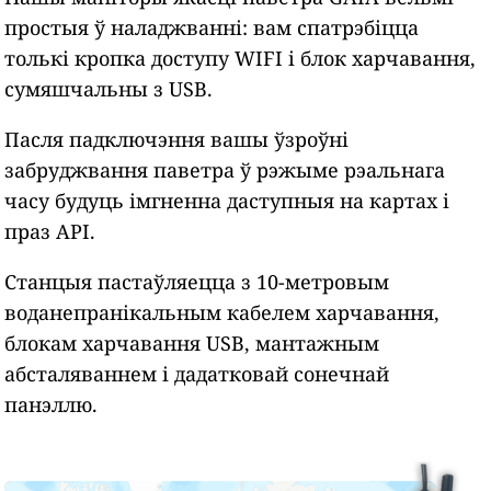
простыя ў наладжванні: вам спатрэбіцца
толькі кропка доступу WIFI і блок харчавання,
сумяшчальны з USB.
Пасля падключэння вашы ўзроўні
забруджвання паветра ў рэжыме рэальнага
часу будуць імгненна даступныя на картах і
праз API.
Станцыя пастаўляецца з 10-метровым
воданепранікальным кабелем харчавання,
блокам харчавання USB, мантажным
абсталяваннем і дадатковай сонечнай
панэллю.