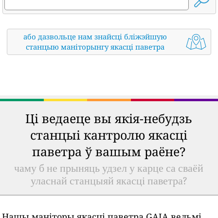
або дазвольце нам знайсці бліжэйшую
станцыю маніторынгу якасці паветра
Ці ведаеце вы якія-небудзь
станцыі кантролю якасці
паветра ў вашым раёне?
чаму б не прыняць удзел у карце са сваёй
уласнай станцыяй якасці паветра?
Нашы маніторы якасці паветра GAIA вельмі