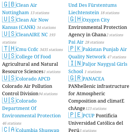
🇬🇧
Clean Air
Und Des Fürstentums
Nottingham
Liechtenstein
13 stations
18 stations
🇺🇸
🇬🇭
Clean Air Now
Oxygen City
Kansas (CANK)
Environmental Protection
34 stations
🇺🇸
CleanAIRE NC
Agency in Ghana
193
2 stations
Pai Air
stations
28 stations
🇹🇭
🇵🇰
Cmu Ccdc
Pakistan Punjab Air
3435 stations
🇺🇸
College Of Food
Quality Network
47 stations
🇮🇳
Agricultural and Natural
Paljor Naygyal Girls
Resource Sciences
School
1 stations
1 stations
🇺🇸
🇬🇷
Colorado APCD
PANACEA
Colorado Air Pollution
PANhellenic infrastructure
Control Division
for Atmospheric
94 stations
🇺🇸
Colorado
Composition and climatE
Department Of
chAnge
123 stations
🇵🇪
Environmental Protection
PCUP
Pontificia
Universidad Católica del
46 stations
🇨🇦
Columbia Shuswap
Perú
5 stations