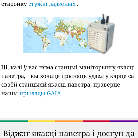
старонку
стужкі дадзеных
.
Ці, калі ў вас няма станцыі маніторынгу якасці
паветра, і вы хочаце прыняць удзел у карце са
сваёй станцыяй якасці паветра, праверце
нашы
прылады GAIA
Віджэт якасці паветра і доступ да