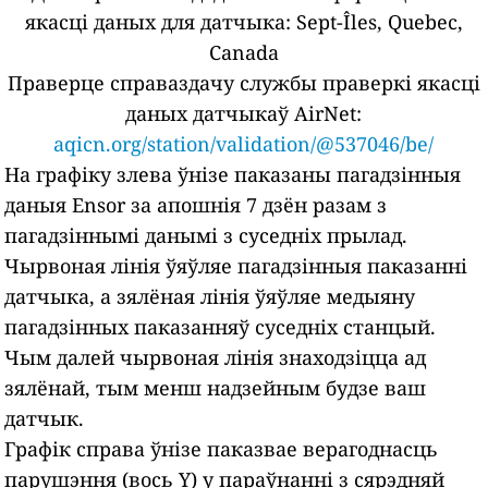
якасці даных для датчыка:
Sept-Îles, Quebec,
Canada
Праверце справаздачу службы праверкі якасці
даных датчыкаў AirNet:
aqicn.org/station/validation/@537046/be/
На графіку злева ўнізе паказаны пагадзінныя
даныя Ensor за апошнія 7 дзён разам з
пагадзіннымі данымі з суседніх прылад.
Чырвоная лінія ўяўляе пагадзінныя паказанні
датчыка, а зялёная лінія ўяўляе медыяну
пагадзінных паказанняў суседніх станцый.
Чым далей чырвоная лінія знаходзіцца ад
зялёнай, тым менш надзейным будзе ваш
датчык.
Графік справа ўнізе паказвае верагоднасць
парушэння (вось Y) у параўнанні з сярэдняй