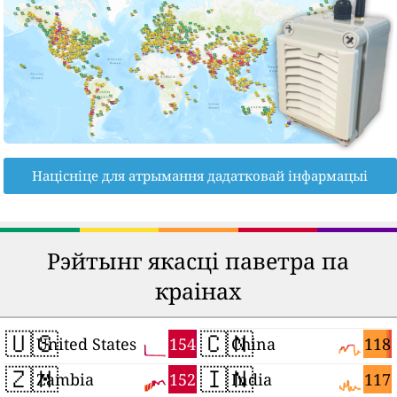
Націсніце для атрымання дадатковай інфармацыі
Рэйтынг якасці паветра па
краінах
🇺🇸
🇨🇳
154
118
United States
China
🇿🇲
🇮🇳
152
117
Zambia
India