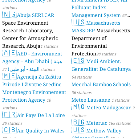
Polluant Index
stations
🇳🇬
Abuja SERLCAR
Management System
66
🇺🇸
Space Environment
Massachusetts
stations
Research Laboratory,
MASSDEP
Massachusetts
Center for Atmospheric
Department of
Research, Abuja
Environmental
1 stations
🇦🇪
AED - Environment
Protection
98 stations
🇪🇸
Agency – Abu Dhabi ( هيئة
Medi Ambient.
البيئة - أبو ظبي)
Generalitat De Catalunya
57 stations
🇲🇪
Agencija Za Zaštitu
64 stations
Prirode I životne Sredine -
Meechai Bamboo Schools
Montenegro Environement
36 stations
Protection Agency
Meteo Lausanne
10
1 stations
🇲🇬
Meteo Madagascar
stations
9
🇫🇷
Air Pays De La Loire
stations
🇧🇬
Meter.ac
26 stations
165 stations
🇬🇧
🇺🇸
Air Quality In Wales
Methow Valley