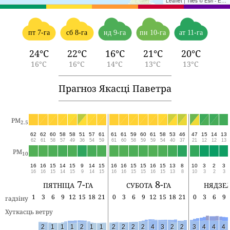
Leaflet
|
Tiles © Esri - Esri, DeLorme, NAVTEQ, TomTom, Intermap, iPC, USGS, FAO, NPS, NRCAN, GeoBase, Kadaster NL, Ordnance Survey, Esri Japan, METI, Esri China (Hong Kong), and the GIS User Community
пт 7-га
сб 8-га
нд 9-га
пн 10-га
ат 11-га
24°C
22°C
16°C
21°C
20°C
16°C
16°C
14°C
13°C
13°C
Прагноз Якасці Паветра
PM
2.5
62
62
60
58
58
51
57
61
61
61
59
60
61
58
53
46
47
15
14
13
62
61
58
57
49
36
54
59
61
60
58
59
59
54
40
37
21
12
12
13
PM
10
16
16
15
14
15
9
14
15
16
16
15
15
16
15
13
8
10
3
2
3
16
16
15
14
15
9
14
15
16
16
15
15
16
15
13
8
10
3
2
3
пятніца 7-га
субота 8-га
нядзел
1
3
6
9
12
15
18
21
0
3
6
9
12
15
18
21
0
3
6
9
гадзіну
Хуткасць ветру
2
1
1
1
2
1
1
2
2
2
2
4
3
2
2
3
4
4
4