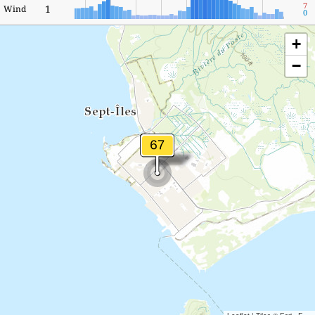
7
1
Wind
0
+
−