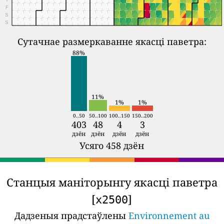
T
F
S
S
Сутачнае размеркаванне якасці паветра:
88%
11%
1%
1%
0..50
50..100
100..150
150..200
403
48
4
3
дзён
дзён
дзён
дзён
Усяго 458 дзён
Станцыя маніторынгу якасці паветра
[
]
x2500
Дадзеныя прадстаўлены
Environnement au