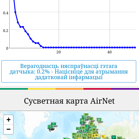
0.4
0.2
0
20
40
Верагоднасць няспраўнасці гэтага
датчыка: 0.2% - Націсніце для атрымання
дадатковай інфармацыі
Сусветная карта AirNet
+
−