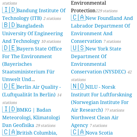
Environmental
stations
🇮🇩
Bandung Institute Of
Protection
229 stations
🇨🇦
Technology (ITB)
New Foundland And
2 stations
🇧🇩
Bangladesh
Labrador Department Of
University Of Engineering
Environment And
And Technology
Conservation
10 stations
7 stations
🇩🇪
🇺🇸
Bayern State Office
New York State
For The Environment
Department Of
(Bayerisches
Environmental
Staatsministerium Für
Conservation (NYSDEC)
42
Umwelt Und
stations
🇩🇪
🇳🇴
Berlin Air Quality -
Verbraucherschutz) - LfU
NILU - Norsk
(Luftqualität In Berlin)
Institutt For Luftforskning
46 stations
14
(Norwegian Institute For
stations
🇮🇩
BMKG | Badan
Air Research)
77 stations
Meteorologi, Klimatologi
Northwest Clean Air
Dan Geofisika
Agency
29 stations
7 stations
🇨🇦
🇨🇦
British Columbia,
Nova Scotia