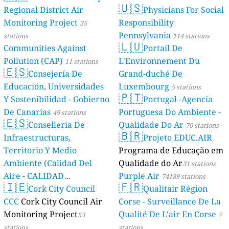
🇺🇸
Regional District Air
Physicians For Social
Monitoring Project
Responsibility
35
Pennsylvania
stations
114 stations
🇱🇺
Communities Against
Portail De
Pollution (CAP)
L'Environnement Du
11 stations
🇪🇸
Consejería De
Grand-duché De
Educación, Universidades
Luxembourg
5 stations
🇵🇹
Y Sostenibilidad - Gobierno
Portugal -Agencia
De Canarias
Portuguesa Do Ambiente -
49 stations
🇪🇸
Conselleria De
Qualidade Do Ar
70 stations
🇧🇷
Infraestructuras,
Projeto EDUC.AIR
Territorio Y Medio
Programa de Educação em
Ambiente (Calidad Del
Qualidade do Ar
31 stations
Aire - CALIDAD
Purple Air
74189 stations
🇮🇪
🇫🇷
AMBIENTAL)
Cork City Council
Qualitair Région
23 stations
CCC
Cork City Council Air
Corse - Surveillance De La
Monitoring Project
Qualité De L'air En Corse
53
7
stations
stations