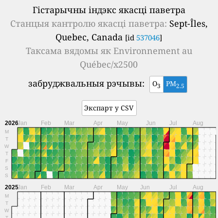
Гістарычны індэкс якасці паветра
Станцыя кантролю якасці паветра:
Sept-Îles,
Quebec, Canada
[id
537046
]
Таксама вядомы як
Environnement au
Québec/x2500
забруджвальныя рэчывы:
O
PM
3
2.5
Экспарт у CSV
2026
Jan
Feb
Mar
Apr
May
Jun
Jul
Aug
M
T
W
T
F
S
S
2025
Jan
Feb
Mar
Apr
May
Jun
Jul
Aug
M
T
W