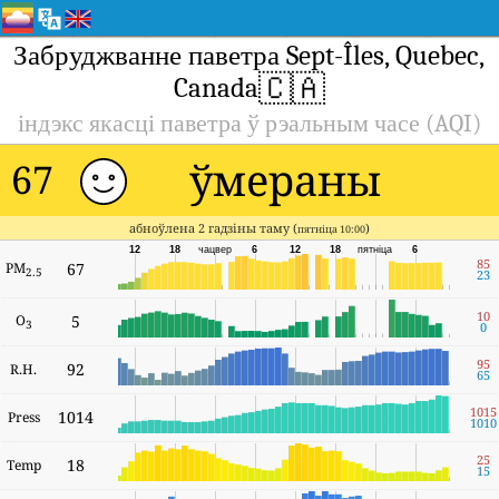
Забруджванне паветра Sept-Îles, Quebec,
🇨🇦
Canada
індэкс якасці паветра ў рэальным часе (AQI)
ўмераны
67
абноўлена 2 гадзіны таму (
)
пятніца 10:00
12
18
чацвер
6
12
18
пятніца
6
85
PM
67
2.5
23
10
O
5
3
0
95
92
R.H.
65
1015
1014
Press
1010
25
18
Temp
15