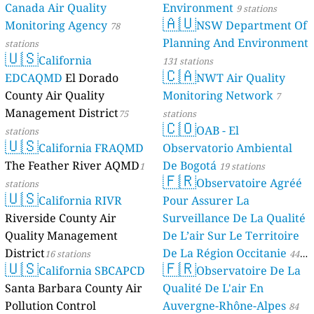
Canada Air Quality
Environment
9 stations
🇦🇺
Monitoring Agency
NSW Department Of
78
Planning And Environment
stations
🇺🇸
California
131 stations
🇨🇦
EDCAQMD
El Dorado
NWT Air Quality
County Air Quality
Monitoring Network
7
Management District
75
stations
🇨🇴
OAB - El
stations
🇺🇸
California FRAQMD
Observatorio Ambiental
The Feather River AQMD
De Bogotá
1
19 stations
🇫🇷
Observatoire Agréé
stations
🇺🇸
California RIVR
Pour Assurer La
Riverside County Air
Surveillance De La Qualité
Quality Management
De L’air Sur Le Territoire
District
De La Région Occitanie
16 stations
44
🇺🇸
🇫🇷
California SBCAPCD
Observatoire De La
stations
Santa Barbara County Air
Qualité De L'air En
Pollution Control
Auvergne-Rhône-Alpes
84