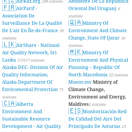
AirKaz.org
Ambiente De La República
249 stations
🇫🇷
AirParif -
Oriental Del Uruguay
6
Association De
stations
🇶🇦
Surveillance De La Qualité
Ministry Of
De L'air En Île-de-France
Environment And Climate
39
Change, State Of Qatar
stations
16
🇱🇰
AirShare - National
stations
🇲🇰
Air Quality Network, Sri
Ministry Of
Lanka
Environment And Physical
573157 stations
Alaska DEC- Division Of Air
Planning – Republic Of
Quality Information,
North Macedonia
22 stations
Alaska Department Of
Moenv.mv
Ministry of
Enviromental Protection
Climate Change,
73
Environment and Energy,
stations
🇨🇦
Alberta
Maldives
1 stations
🇪🇸
Environment And
Monitorización Red
Sustainable Resource
De Calidad Del Aire Del
Development - Air Quality
Principado De Asturias
23