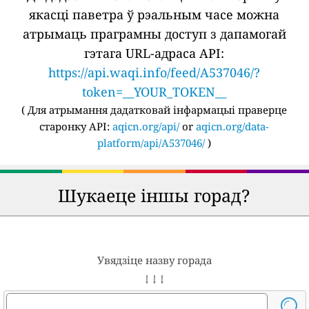
якасці паветра ў рэальным часе можна
атрымаць праграмны доступ з дапамогай
гэтага URL-адраса API:
https://api.waqi.info/feed/A537046/?
token=__YOUR_TOKEN__
(
Для атрымання дадатковай інфармацыі праверце
старонку API:
aqicn.org/api/
or
aqicn.org/data-
platform/api/A537046/
)
Шукаеце іншы горад?
Увядзіце назву горада
↓ ↓ ↓