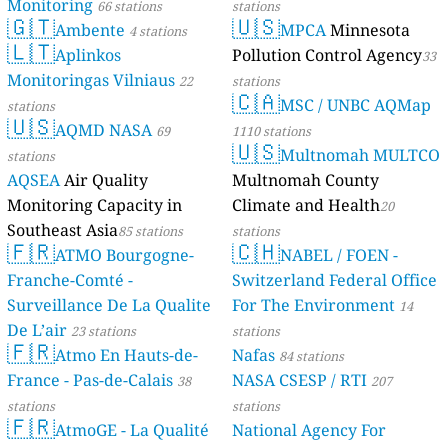
Monitoring
66 stations
stations
🇬🇹
🇺🇸
Ambente
MPCA
Minnesota
4 stations
🇱🇹
Aplinkos
Pollution Control Agency
33
Monitoringas Vilniaus
22
stations
🇨🇦
MSC / UNBC AQMap
stations
🇺🇸
AQMD NASA
69
1110 stations
🇺🇸
Multnomah MULTCO
stations
AQSEA
Air Quality
Multnomah County
Monitoring Capacity in
Climate and Health
20
Southeast Asia
85 stations
stations
🇫🇷
🇨🇭
ATMO Bourgogne-
NABEL / FOEN -
Franche-Comté -
Switzerland Federal Office
Surveillance De La Qualite
For The Environment
14
De L’air
23 stations
stations
🇫🇷
Atmo En Hauts-de-
Nafas
84 stations
France - Pas-de-Calais
NASA CSESP / RTI
38
207
stations
stations
🇫🇷
AtmoGE - La Qualité
National Agency For