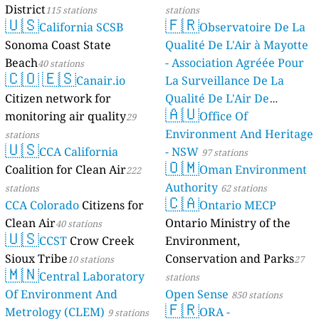
District
115 stations
stations
🇺🇸
🇫🇷
California SCSB
Observatoire De La
Sonoma Coast State
Qualité De L'Air à Mayotte
Beach
- Association Agréée Pour
40 stations
🇨🇴
🇪🇸
Canair.io
La Surveillance De La
Citizen network for
Qualité De L'Air De
🇦🇺
monitoring air quality
Mayotte
Office Of
29
4 stations
Environment And Heritage
stations
🇺🇸
CCA California
- NSW
97 stations
🇴🇲
Coalition for Clean Air
Oman Environment
222
Authority
stations
62 stations
🇨🇦
CCA Colorado
Citizens for
Ontario MECP
Clean Air
Ontario Ministry of the
40 stations
🇺🇸
CCST
Crow Creek
Environment,
Sioux Tribe
Conservation and Parks
10 stations
27
🇲🇳
Central Laboratory
stations
Of Environment And
Open Sense
850 stations
🇫🇷
Metrology (CLEM)
ORA -
9 stations