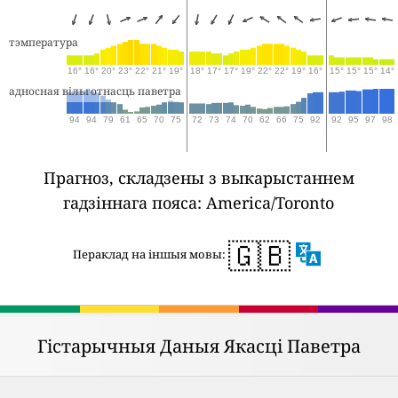
тэмпература
16°
16°
20°
23°
22°
21°
19°
18°
17°
17°
19°
22°
22°
19°
16°
15°
15°
15°
14°
адносная вільготнасць паветра
94
94
79
61
65
70
75
72
73
74
70
62
66
75
92
92
95
97
98
Прагноз, складзены з выкарыстаннем
гадзіннага пояса: America/Toronto
🇬🇧
Пераклад на іншыя мовы:
Гістарычныя Даныя Якасці Паветра