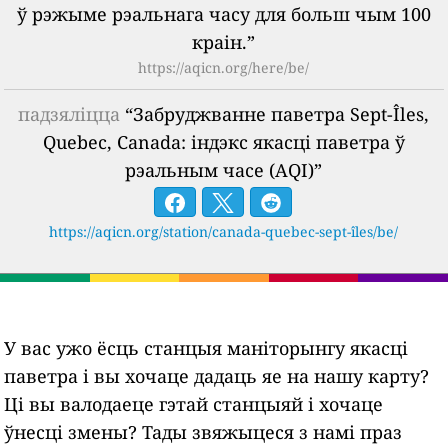
ў рэжыме рэальнага часу для больш чым 100
краін.”
https://aqicn.org/here/be/
падзяліцца
“Забруджванне паветра Sept-Îles,
Quebec, Canada: індэкс якасці паветра ў
рэальным часе (AQI)”
https://aqicn.org/station/canada-quebec-sept-îles/be/
У вас ужо ёсць станцыя маніторынгу якасці
паветра і вы хочаце дадаць яе на нашу карту?
Ці вы валодаеце гэтай станцыяй і хочаце
ўнесці змены? Тады звяжыцеся з намі праз