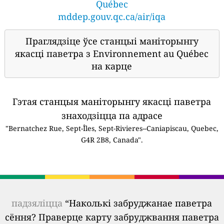
Québec
mddep.gouv.qc.ca/air/iqa
Праглядзіце ўсе станцыі маніторынгу
якасці паветра з Environnement au Québec
на карце
Гэтая станцыя маніторынгу якасці паветра
знаходзіцца па адрасе
"Bernatchez Rue, Sept-Îles, Sept-Rivieres--Caniapiscau, Quebec,
G4R 2B8, Canada".
падзяліцца
“Наколькі забруджанае паветра
сёння? Праверце карту забруджвання паветра