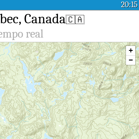
20:15
ebec, Canada
🇨🇦
iempo real
+
−