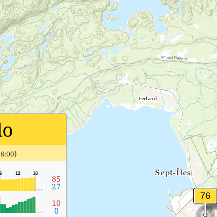
do
)
18:00
6
12
18
85
27
10
0