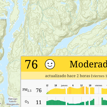
76
Modera
actualizado hace 2 horas (
viernes 
12
18
jueves
6
12
18
viernes
76
PM
2.5
11
O
3