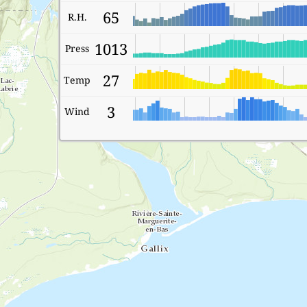
65
R.H.
1013
Press
27
Temp
3
Wind