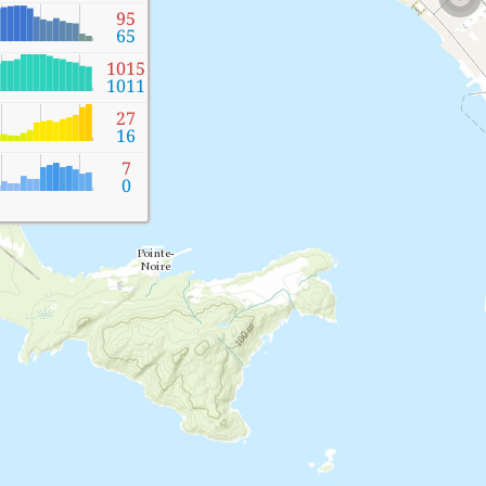
95
65
1015
1011
27
16
7
0