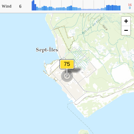
16
6
Wind
0
+
−