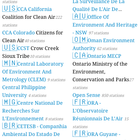
La Surveillance De La
stations
🇺🇸
CCA California
Qualité De L'Air De
🇦🇺
Coalition for Clean Air
Mayotte
Office Of
222
4 stations
Environment And Heritage
stations
CCA Colorado
Citizens for
- NSW
97 stations
🇴🇲
Clean Air
Oman Environment
40 stations
🇺🇸
CCST
Crow Creek
Authority
62 stations
🇨🇦
Sioux Tribe
Ontario MECP
10 stations
🇲🇳
Central Laboratory
Ontario Ministry of the
Of Environment And
Environment,
Metrology (CLEM)
Conservation and Parks
9 stations
27
Central Philippine
stations
University
Open Sense
4 stations
850 stations
🇲🇬
🇫🇷
Centre National De
ORA -
Recherches Sur
L'Observatoire
L'Environnement
Réunionnais De L’Air
8 stations
15
🇧🇷
CETESB - Companhia
stations
🇫🇷
Ambiental Do Estado De
ORA Guyane -