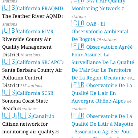
NWT Air Quality
stations
🇺🇸
California FRAQMD
Monitoring Network
7
The Feather River AQMD
1
stations
🇨🇴
OAB - El
stations
🇺🇸
California RIVR
Observatorio Ambiental
Riverside County Air
De Bogotá
19 stations
🇫🇷
Quality Management
Observatoire Agréé
District
Pour Assurer La
16 stations
🇺🇸
California SBCAPCD
Surveillance De La Qualité
Santa Barbara County Air
De L’air Sur Le Territoire
Pollution Control
De La Région Occitanie
44
🇫🇷
District
Observatoire De La
115 stations
stations
🇺🇸
California SCSB
Qualité De L'air En
Sonoma Coast State
Auvergne-Rhône-Alpes
84
Beach
40 stations
stations
🇨🇴
🇪🇸
🇫🇷
Canair.io
Observatoire De La
Citizen network for
Qualité De L'Air à Mayotte
monitoring air quality
- Association Agréée Pour
29