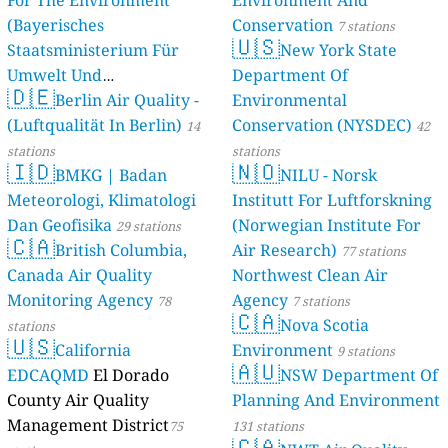
For The Environment
Environment And
(Bayerisches
Conservation
7 stations
🇺🇸
Staatsministerium Für
New York State
Umwelt Und
Department Of
🇩🇪
Berlin Air Quality -
Verbraucherschutz) - LfU
Environmental
(Luftqualität In Berlin)
Conservation (NYSDEC)
46 stations
14
42
stations
stations
🇮🇩
🇳🇴
BMKG | Badan
NILU - Norsk
Meteorologi, Klimatologi
Institutt For Luftforskning
Dan Geofisika
(Norwegian Institute For
29 stations
🇨🇦
British Columbia,
Air Research)
77 stations
Canada Air Quality
Northwest Clean Air
Monitoring Agency
Agency
78
7 stations
🇨🇦
Nova Scotia
stations
🇺🇸
California
Environment
9 stations
🇦🇺
EDCAQMD
El Dorado
NSW Department Of
County Air Quality
Planning And Environment
Management District
75
131 stations
🇨🇦