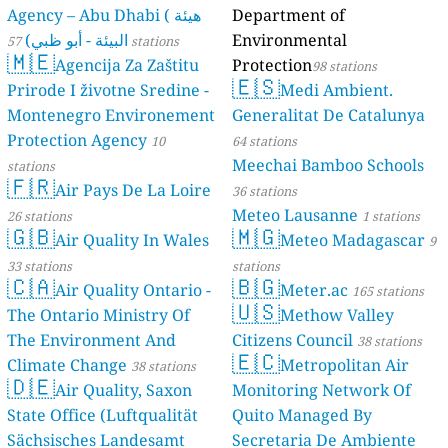
Agency – Abu Dhabi ( هيئة
Department of
البيئة - أبو ظبي)
Environmental
57 stations
🇲🇪
Agencija Za Zaštitu
Protection
98 stations
🇪🇸
Prirode I životne Sredine -
Medi Ambient.
Montenegro Environement
Generalitat De Catalunya
Protection Agency
10
64 stations
Meechai Bamboo Schools
stations
🇫🇷
Air Pays De La Loire
36 stations
Meteo Lausanne
26 stations
1 stations
🇬🇧
🇲🇬
Air Quality In Wales
Meteo Madagascar
9
33 stations
stations
🇨🇦
🇧🇬
Air Quality Ontario -
Meter.ac
165 stations
🇺🇸
The Ontario Ministry Of
Methow Valley
The Environment And
Citizens Council
38 stations
🇪🇨
Climate Change
Metropolitan Air
38 stations
🇩🇪
Air Quality, Saxon
Monitoring Network Of
State Office (Luftqualität
Quito Managed By
Sächsisches Landesamt
Secretaria De Ambiente