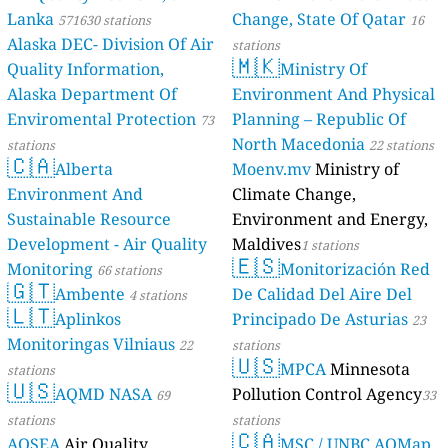
Lanka
Change, State Of Qatar
571630 stations
16
Alaska DEC- Division Of Air
stations
🇲🇰
Quality Information,
Ministry Of
Alaska Department Of
Environment And Physical
Enviromental Protection
Planning – Republic Of
73
North Macedonia
stations
22 stations
🇨🇦
Alberta
Moenv.mv
Ministry of
Environment And
Climate Change,
Sustainable Resource
Environment and Energy,
Development - Air Quality
Maldives
1 stations
🇪🇸
Monitoring
Monitorización Red
66 stations
🇬🇹
Ambente
De Calidad Del Aire Del
4 stations
🇱🇹
Aplinkos
Principado De Asturias
23
Monitoringas Vilniaus
22
stations
🇺🇸
MPCA
Minnesota
stations
🇺🇸
AQMD NASA
Pollution Control Agency
69
33
stations
stations
🇨🇦
AQSEA
Air Quality
MSC / UNBC AQMap