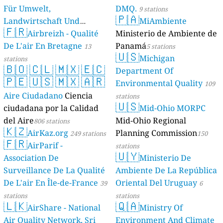
Für Umwelt,
DMQ.
9 stations
🇵🇦
Landwirtschaft Und
MiAmbiente
🇫🇷
Geologie)
Airbreizh - Qualité
Ministerio de Ambiente de
50 stations
De L'air En Bretagne
Panamá
13
5 stations
🇺🇸
Michigan
stations
🇧🇴
🇨🇱
🇲🇽
🇪🇨
Department Of
🇵🇪
🇺🇸
🇲🇽
🇦🇷
Environmental Quality
109
Aire Ciudadano
Ciencia
stations
🇺🇸
ciudadana por la Calidad
Mid-Ohio MORPC
del Aire
Mid-Ohio Regional
806 stations
🇰🇿
AirKaz.org
Planning Commission
249 stations
150
🇫🇷
AirParif -
stations
🇺🇾
Association De
Ministerio De
Surveillance De La Qualité
Ambiente De La República
De L'air En Île-de-France
Oriental Del Uruguay
39
6
stations
stations
🇱🇰
🇶🇦
AirShare - National
Ministry Of
Air Quality Network, Sri
Environment And Climate