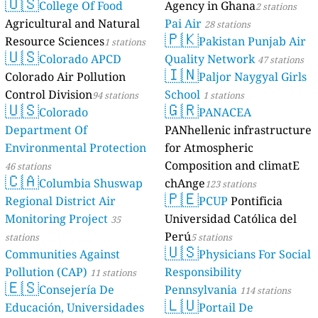
🇺🇸
College Of Food
Agency in Ghana
2 stations
Agricultural and Natural
Pai Air
28 stations
🇵🇰
Resource Sciences
Pakistan Punjab Air
1 stations
🇺🇸
Colorado APCD
Quality Network
47 stations
🇮🇳
Colorado Air Pollution
Paljor Naygyal Girls
Control Division
School
94 stations
1 stations
🇺🇸
🇬🇷
Colorado
PANACEA
Department Of
PANhellenic infrastructure
Environmental Protection
for Atmospheric
Composition and climatE
46 stations
🇨🇦
Columbia Shuswap
chAnge
123 stations
🇵🇪
Regional District Air
PCUP
Pontificia
Monitoring Project
Universidad Católica del
35
Perú
stations
5 stations
🇺🇸
Communities Against
Physicians For Social
Pollution (CAP)
Responsibility
11 stations
🇪🇸
Consejería De
Pennsylvania
114 stations
🇱🇺
Educación, Universidades
Portail De