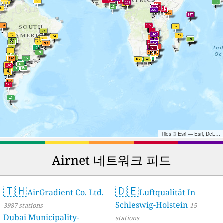
Tiles © Esri — Esri, DeLorme, NAVTEQ, TomTom, Intermap, iPC, USGS, FAO, NPS, NRCAN, GeoBase, Kadaster NL, Ordnance Survey, Esri Japan, METI, Esri China (Hong Kong), and the GIS User Community
Airnet 네트워크 피드
🇹🇭
🇩🇪
AirGradient Co. Ltd.
Luftqualität In
Schleswig-Holstein
3987 stations
15
Dubai Municipality-
stations