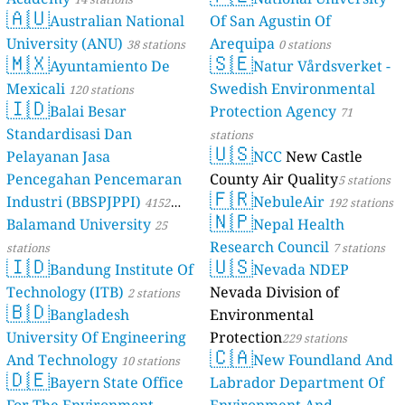
🇦🇺
Australian National
Of San Agustin Of
University (ANU)
Arequipa
38 stations
0 stations
🇲🇽
🇸🇪
Ayuntamiento De
Natur Vårdsverket -
Mexicali
Swedish Environmental
120 stations
🇮🇩
Balai Besar
Protection Agency
71
Standardisasi Dan
stations
🇺🇸
Pelayanan Jasa
NCC
New Castle
Pencegahan Pencemaran
County Air Quality
5 stations
🇫🇷
Industri (BBSPJPPI)
NebuleAir
4152
192 stations
🇳🇵
Balamand University
Nepal Health
stations
25
Research Council
stations
7 stations
🇮🇩
🇺🇸
Bandung Institute Of
Nevada NDEP
Technology (ITB)
Nevada Division of
2 stations
🇧🇩
Bangladesh
Environmental
University Of Engineering
Protection
229 stations
🇨🇦
And Technology
New Foundland And
10 stations
🇩🇪
Bayern State Office
Labrador Department Of