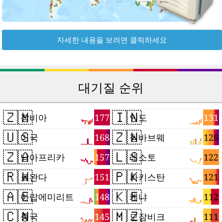
자세한 내용을 보려면 클릭하세요
대기질 순위
🇿🇲
🇮🇳
177
131
잠비아
인도
🇺🇸
🇿🇼
168
126
미국
짐바브웨
🇿🇦
🇱🇸
157
122
남아프리카
레소토
🇷🇼
🇵🇰
151
121
르완다
파키스탄
🇦🇪
🇰🇪
148
112
아랍에미리트
케냐
🇨🇳
🇲🇿
145
111
중국
모잠비크