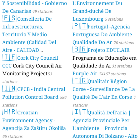
Y Sostenibilidad - Gobierno
L'Environnement Du
De Canarias
Grand-duché De
49 stations
🇪🇸
Conselleria De
Luxembourg
5 stations
🇵🇹
Infraestructuras,
Portugal -Agencia
Territorio Y Medio
Portuguesa Do Ambiente -
Ambiente (Calidad Del
Qualidade Do Ar
70 stations
🇧🇷
Aire - CALIDAD
Projeto EDUC.AIR
🇮🇪
AMBIENTAL)
Cork City Council
Programa de Educação em
23 stations
CCC
Cork City Council Air
Qualidade do Ar
31 stations
Monitoring Project
Purple Air
53
74167 stations
🇫🇷
Qualitair Région
stations
🇮🇳
CPCB - India Central
Corse - Surveillance De La
Pollution Control Board
Qualité De L'air En Corse
586
7
stations
stations
🇭🇷
🇮🇹
Croatian
Qualità Dell’aria |
Environment Agency -
Agenzia Provinciale Per
Agencija Za Zaštitu Okoliša
L'ambiente | Provincia
Autonoma Di Bolzano - Alto
66 stations