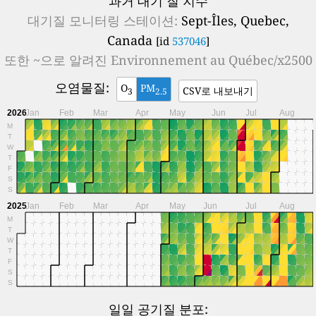
과거 대기 질 지수
대기질 모니터링 스테이션:
Sept-Îles, Quebec,
Canada
[id
537046
]
또한 ~으로 알려진
Environnement au Québec/x2500
오염물질:
O
PM
CSV로 내보내기
3
2.5
2026
Jan
Feb
Mar
Apr
May
Jun
Jul
Aug
M
T
W
T
F
S
S
2025
Jan
Feb
Mar
Apr
May
Jun
Jul
Aug
M
T
W
T
F
S
S
일일 공기질 분포: