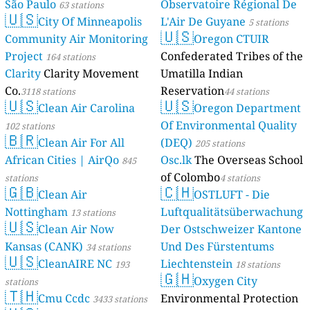
São Paulo
Observatoire Régional De
63 stations
🇺🇸
City Of Minneapolis
L'Air De Guyane
5 stations
🇺🇸
Community Air Monitoring
Oregon CTUIR
Project
Confederated Tribes of the
164 stations
Clarity
Clarity Movement
Umatilla Indian
Co.
Reservation
3118 stations
44 stations
🇺🇸
🇺🇸
Clean Air Carolina
Oregon Department
Of Environmental Quality
102 stations
🇧🇷
Clean Air For All
(DEQ)
205 stations
African Cities | AirQo
Osc.lk
The Overseas School
845
of Colombo
stations
4 stations
🇬🇧
🇨🇭
Clean Air
OSTLUFT - Die
Nottingham
Luftqualitätsüberwachung
13 stations
🇺🇸
Clean Air Now
Der Ostschweizer Kantone
Kansas (CANK)
Und Des Fürstentums
34 stations
🇺🇸
CleanAIRE NC
Liechtenstein
193
18 stations
🇬🇭
Oxygen City
stations
🇹🇭
Cmu Ccdc
Environmental Protection
3433 stations