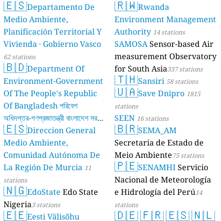
🇪🇸
🇷🇼
Departamento De
Rwanda
Medio Ambiente,
Environment Management
Planificación Territorial Y
Authority
14 stations
Vivienda · Gobierno Vasco
SAMOSA
Sensor-based Air
measurement Observatory
62 stations
🇧🇩
Department Of
for South Asia
337 stations
🇹🇭
Environment-Government
Sansiri
58 stations
🇺🇦
Of The People's Republic
Save Dnipro
1815
Of Bangladesh পরিবেশ
stations
অধিদপ্তর-গণপ্রজাতন্ত্রী বাংলাদেশ সরকার
SEEN
16 stations
🇪🇸
🇧🇷
Direccion General
SEMA_AM
17 stations
Medio Ambiente,
Secretaria de Estado de
Comunidad Autónoma De
Meio Ambiente
75 stations
🇵🇪
La Región De Murcia
SENAMHI
Servicio
11
Nacional de Meteorología
stations
🇳🇬
EdoState
Edo State
e Hidrología del Perú
14
Nigeria
3 stations
stations
🇪🇪
🇩🇪
🇫🇷
🇪🇸
🇳🇱
Eesti Välisõhu