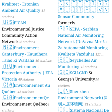
🇩🇰
🇧🇪
🇫🇮
🇬🇷
Kvaliteet - Estonian
🇦🇺
🇮🇹
🇵🇱
🇻🇳
Ambient Air Quality
11
Sensor Community
stations
🇺🇸
EJCAN
formerly
🇸🇷
Environmental Justice
luftdaten.info
SEPA - Serbian
35809 stations
Community Action
National Air Monitoring
Network
Network (Državna Mreža
28 stations
🇳🇿
Environment
Za Automatski Monitoring
Canterbury - Kaunihera
Kvaliteta Vazduha)
121
🇸🇨
Taiao Ki Waitaha
Seychelles Air
10 stations
stations
🇦🇺
Environment
Monitoring
12 stations
🇬🇩
Protection Authority | EPA
SGU-GND
St.
Victoria
George’s University
40 stations
14
🇨🇦
Environnement Au
stations
🇨🇳
Québec
Shenzhen
42 stations
🇨🇦
EnvironnementQc
Environment Network (深
Environnement Québec
圳人居环境网)
4
81 stations
🇨🇱
Sistema Nacional De
stations