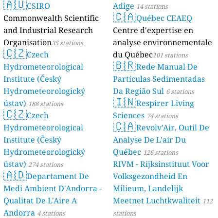
🇦🇺
CSIRO
Adige
14 stations
🇨🇦
Commonwealth Scientific
Québec CEAEQ
and Industrial Research
Centre d'expertise en
Organisation
analyse environnementale
35 stations
🇨🇿
Czech
du Québec
101 stations
🇧🇷
Hydrometeorological
Rede Manual De
Institute (Český
Partículas Sedimentadas
Hydrometeorologický
Da Região Sul
6 stations
🇮🇳
ústav)
Respirer Living
188 stations
🇨🇿
Czech
Sciences
74 stations
🇨🇦
Hydrometeorological
Revolv'Air, Outil De
Institute (Český
Analyse De L'air Du
Hydrometeorologický
Québec
126 stations
ústav)
RIVM - Rijksinstituut Voor
274 stations
🇦🇩
Departament De
Volksgezondheid En
Medi Ambient D'Andorra -
Milieum, Landelijk
Qualitat De L'Aire A
Meetnet Luchtkwaliteit
112
Andorra
4 stations
stations