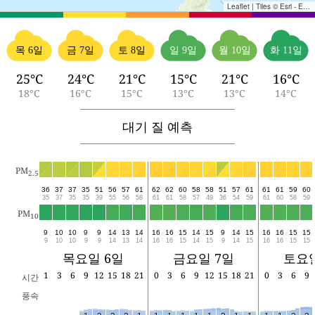
Leaflet
|
Tiles © Esri - Esri, DeLorme, NAVTEQ, TomTom, Intermap, iPC, USGS, FAO, NPS, NRCAN, GeoBase, Kadaster NL, Ordnance Survey, Esri Japan, METI, Esri China (Hong Kong), and the GIS User Community
목 6일
금 7일
토 8일
일 9일
월 10일
화 11일
25°C
24°C
21°C
15°C
21°C
16°C
18°C
16°C
15°C
13°C
13°C
14°C
대기 질 예측
PM
2.5
36
37
37
35
51
56
57
61
62
62
60
58
58
51
57
61
61
61
59
60
35
37
35
35
39
55
56
58
61
61
58
57
49
36
54
59
61
60
58
59
PM
10
9
10
10
9
9
14
13
14
16
16
15
14
15
9
14
15
16
16
15
15
9
10
10
9
9
14
13
14
16
16
15
14
15
9
14
15
16
16
15
15
목요일 6일
금요일 7일
토요일
1
3
6
9
12
15
18
21
0
3
6
9
12
15
18
21
0
3
6
9
시간
풍속