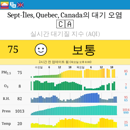
Sept-Îles, Quebec, Canada의 대기 오염
🇨🇦
실시간 대기질 지수 (AQI)
보통
75
2시간 전 업데이트 됨 (
)
목요일 오후 8:00
수요일
6
12
18
목요일
6
12
18
85
PM
75
2.5
8
7
O
8
3
0
95
82
R.H.
65
1014
1013
Press
999
25
20
Temp
14