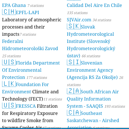
EPA Ghana
Calidad Del Aire En Chile
7 stations
🇨🇭
EPFL-LAPI
135 stations
Laboratory of atmospheric
SJVAir.com
34 stations
🇸🇰
processes and their
Slovak
impacts
Hydrometeorological
7 stations
Federalni
Institute (Slovenský
Hidrometeorološki Zavod
Hydrometeorologický
ústav)
25 stations
66 stations
🇺🇸
🇸🇮
Florida Department
Slovenian
Of Environmental
Environment Agency
Protection
(Agencija RS Za Okolje)
177 stations
26
🇱🇰
Foundation For
stations
🇿🇦
Environment
Climate and
South African Air
Technology (FECT)
Quality Information
11 stations
🇺🇸
FRESSCA
Filtration
System - SAAQIS
193 stations
🇨🇦
for Respiratory Exposure
Southeast
to wildfire Smoke from
Saskatchewan - Airshed
Swamp Cooler Air
Association
47 stations
6 stations