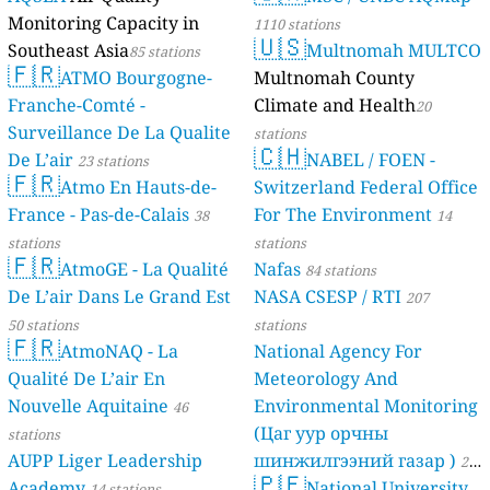
Monitoring Capacity in
1110 stations
🇺🇸
Southeast Asia
Multnomah MULTCO
85 stations
🇫🇷
ATMO Bourgogne-
Multnomah County
Franche-Comté -
Climate and Health
20
Surveillance De La Qualite
stations
🇨🇭
De L’air
NABEL / FOEN -
23 stations
🇫🇷
Atmo En Hauts-de-
Switzerland Federal Office
France - Pas-de-Calais
For The Environment
38
14
stations
stations
🇫🇷
AtmoGE - La Qualité
Nafas
84 stations
De L’air Dans Le Grand Est
NASA CSESP / RTI
207
50 stations
stations
🇫🇷
AtmoNAQ - La
National Agency For
Qualité De L’air En
Meteorology And
Nouvelle Aquitaine
Environmental Monitoring
46
(Цаг уур орчны
stations
AUPP Liger Leadership
шинжилгээний газар )
21
🇵🇪
Academy
National University
14 stations
stations