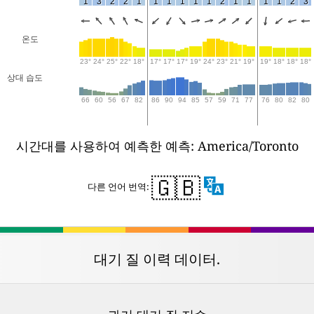
1
3
2
2
1
1
1
1
1
1
2
1
1
1
1
2
3
온도
23°
24°
25°
22°
18°
17°
17°
17°
19°
24°
23°
21°
19°
19°
18°
18°
18°
상대 습도
66
60
56
67
82
86
90
94
85
57
59
71
77
76
80
82
80
시간대를 사용하여 예측한 예측: America/Toronto
🇬🇧
다른 언어 번역:
대기 질 이력 데이터.