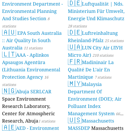
🇩🇪
Environment Department -
Luftqualität | Nds.
Environmental Planning
Ministerium Für Umwelt,
And Studies Section
Energie Und Klimaschutz
8
stations
28 stations
🇦🇺
🇩🇪
EPA South Australia
Luftreinhaltung
:: Air Quality In South
Rheinland-Pfalz
25 stations
🇺🇦
Australia
LUN City Air (ЛУН
11 stations
🇱🇹
AAA - Aplinkos
Місто Air)
210 stations
🇫🇷
Apsaugos Agentūra
Madininair La
(Lithuania Environmental
Qualité De L’air En
Protection Agency
Martinique
16
7 stations
🇲🇾
Malaysia
stations
🇳🇬
Abuja SERLCAR
Department Of
Space Environment
Environment (DOE); Air
Research Laboratory,
Polluant Index
Center for Atmospheric
Management System
66
🇺🇸
Research, Abuja
Massachusetts
1 stations
stations
🇦🇪
AED - Environment
MASSDEP
Massachusetts