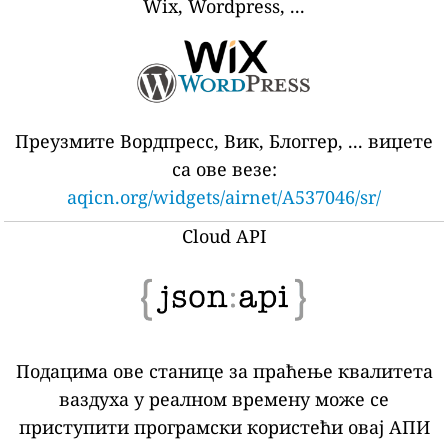
Wix, Wordpress, ...
Преузмите Вордпресс, Вик, Блоггер, ... виџете
са ове везе:
aqicn.org/widgets/airnet/A537046/sr/
Cloud API
Подацима ове станице за праћење квалитета
ваздуха у реалном времену може се
приступити програмски користећи овај АПИ