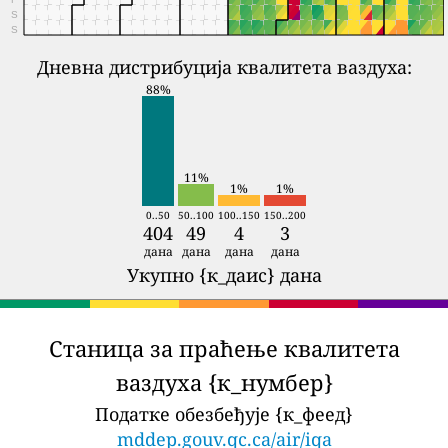
S
S
Дневна дистрибуција квалитета ваздуха:
88%
11%
1%
1%
0..50
50..100
100..150
150..200
404
49
4
3
дана
дана
дана
дана
Укупно {к_даис} дана
Станица за праћење квалитета
ваздуха {к_нумбер}
Податке обезбеђује {к_феед}
mddep.gouv.qc.ca/air/iqa