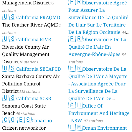
🇫🇷
Management District
Observatoire Agréé
75
Pour Assurer La
stations
🇺🇸
California FRAQMD
Surveillance De La Qualité
The Feather River AQMD
De L’air Sur Le Territoire
1
De La Région Occitanie
stations
44
🇺🇸
🇫🇷
California RIVR
Observatoire De La
stations
Riverside County Air
Qualité De L'air En
Quality Management
Auvergne-Rhône-Alpes
84
District
16 stations
stations
🇺🇸
🇫🇷
California SBCAPCD
Observatoire De La
Santa Barbara County Air
Qualité De L'Air à Mayotte
Pollution Control
- Association Agréée Pour
District
La Surveillance De La
115 stations
🇺🇸
California SCSB
Qualité De L'Air De
🇦🇺
Sonoma Coast State
Mayotte
Office Of
4 stations
Beach
Environment And Heritage
40 stations
🇨🇴
🇪🇸
Canair.io
- NSW
97 stations
🇴🇲
Citizen network for
Oman Environment