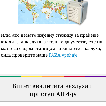
Или, ако немате ниједну станицу за праћење
квалитета ваздуха, а желите да учествујете на
мапи са својом станицом за квалитет ваздуха,
онда проверите наше
ГАИА уређаје
Виџет квалитета ваздуха и
приступ АПИ-ју