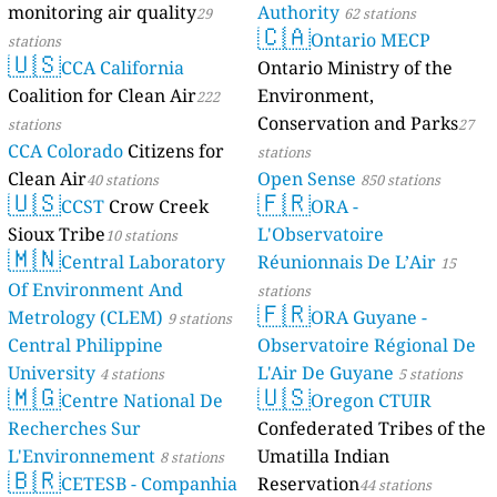
monitoring air quality
Authority
29
62 stations
🇨🇦
Ontario MECP
stations
🇺🇸
CCA California
Ontario Ministry of the
Coalition for Clean Air
Environment,
222
Conservation and Parks
stations
27
CCA Colorado
Citizens for
stations
Clean Air
Open Sense
40 stations
850 stations
🇺🇸
🇫🇷
CCST
Crow Creek
ORA -
Sioux Tribe
L'Observatoire
10 stations
🇲🇳
Central Laboratory
Réunionnais De L’Air
15
Of Environment And
stations
🇫🇷
Metrology (CLEM)
ORA Guyane -
9 stations
Central Philippine
Observatoire Régional De
University
L'Air De Guyane
4 stations
5 stations
🇲🇬
🇺🇸
Centre National De
Oregon CTUIR
Recherches Sur
Confederated Tribes of the
L'Environnement
Umatilla Indian
8 stations
🇧🇷
CETESB - Companhia
Reservation
44 stations