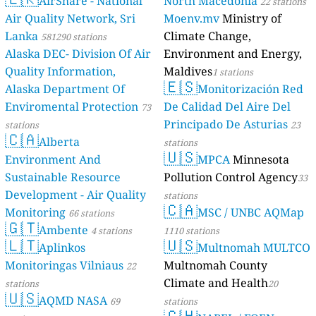
AirShare - National
North Macedonia
22 stations
Air Quality Network, Sri
Moenv.mv
Ministry of
Lanka
Climate Change,
581290 stations
Alaska DEC- Division Of Air
Environment and Energy,
Quality Information,
Maldives
1 stations
🇪🇸
Alaska Department Of
Monitorización Red
Enviromental Protection
De Calidad Del Aire Del
73
Principado De Asturias
stations
23
🇨🇦
Alberta
stations
🇺🇸
Environment And
MPCA
Minnesota
Sustainable Resource
Pollution Control Agency
33
Development - Air Quality
stations
🇨🇦
Monitoring
MSC / UNBC AQMap
66 stations
🇬🇹
Ambente
4 stations
1110 stations
🇱🇹
🇺🇸
Aplinkos
Multnomah MULTCO
Monitoringas Vilniaus
Multnomah County
22
Climate and Health
stations
20
🇺🇸
AQMD NASA
69
stations
🇨🇭