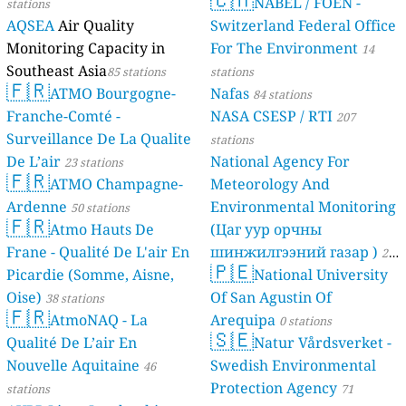
NABEL / FOEN -
stations
AQSEA
Air Quality
Switzerland Federal Office
Monitoring Capacity in
For The Environment
14
Southeast Asia
85 stations
stations
🇫🇷
ATMO Bourgogne-
Nafas
84 stations
Franche-Comté -
NASA CSESP / RTI
207
Surveillance De La Qualite
stations
De L’air
National Agency For
23 stations
🇫🇷
ATMO Champagne-
Meteorology And
Ardenne
Environmental Monitoring
50 stations
🇫🇷
Atmo Hauts De
(Цаг уур орчны
Frane - Qualité De L'air En
шинжилгээний газар )
21
🇵🇪
Picardie (Somme, Aisne,
National University
stations
Oise)
Of San Agustin Of
38 stations
🇫🇷
AtmoNAQ - La
Arequipa
0 stations
🇸🇪
Qualité De L’air En
Natur Vårdsverket -
Nouvelle Aquitaine
Swedish Environmental
46
Protection Agency
stations
71