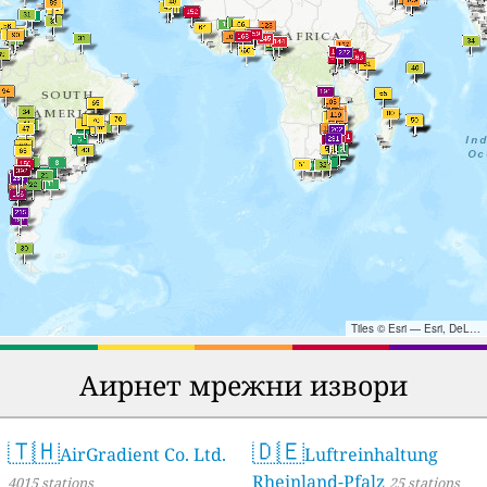
Tiles © Esri — Esri, DeLorme, NAVTEQ, TomTom, Intermap, iPC, USGS, FAO, NPS, NRCAN, GeoBase, Kadaster NL, Ordnance Survey, Esri Japan, METI, Esri China (Hong Kong), and the GIS User Community
Аирнет мрежни извори
🇹🇭
🇩🇪
AirGradient Co. Ltd.
Luftreinhaltung
Rheinland-Pfalz
4015 stations
25 stations