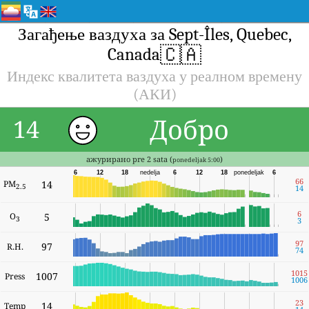
Загађење ваздуха за Sept-Îles, Quebec,
🇨🇦
Canada
Индекс квалитета ваздуха у реалном времену
(АКИ)
Добро
14
ажурирано pre 2 sata (
)
ponedeljak 5:00
6
12
18
nedelja
6
12
18
ponedeljak
6
66
PM
14
2.5
14
6
O
5
3
3
97
97
R.H.
74
1015
1007
Press
1006
23
14
Temp