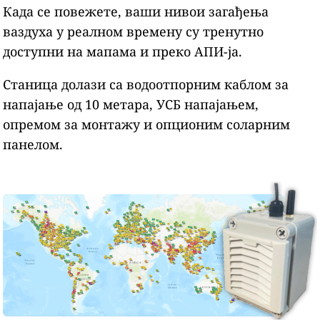
Када се повежете, ваши нивои загађења
ваздуха у реалном времену су тренутно
доступни на мапама и преко АПИ-ја.
Станица долази са водоотпорним каблом за
напајање од 10 метара, УСБ напајањем,
опремом за монтажу и опционим соларним
панелом.