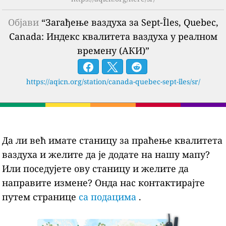
Објави
“Загађење ваздуха за Sept-Îles, Quebec,
Canada: Индекс квалитета ваздуха у реалном
времену (АКИ)”
https://aqicn.org/station/canada-quebec-sept-îles/sr/
Да ли већ имате станицу за праћење квалитета
ваздуха и желите да је додате на нашу мапу?
Или поседујете ову станицу и желите да
направите измене? Онда нас контактирајте
путем странице
са подацима
.