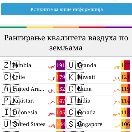
Кликните за више информација
Рангирање квалитета ваздуха по
земљама
🇿🇲
🇺🇬
191
127
Zambia
Uganda
🇨🇱
🇰🇼
179
121
Chile
Kuwait
🇦🇪
🇨🇳
152
119
United Arab Emirates
China
🇵🇰
🇮🇳
147
114
Pakistan
India
🇮🇩
🇨🇦
145
113
Indonesia
Canada
🇺🇸
🇸🇬
144
106
United States
Singapore