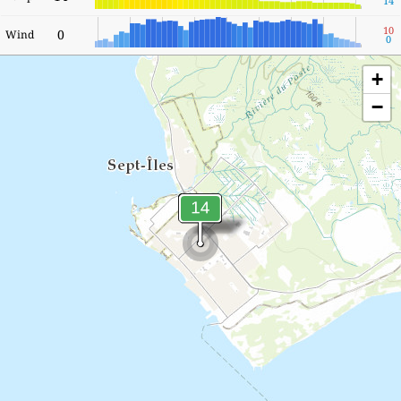
14
10
0
Wind
0
+
−