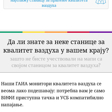
најближу станицу за праћење квалитета
ваздуха
Да ли знате за неке станице за
квалитет ваздуха у вашем крају?
зашто не бисте учествовали на мапи са
својом станицом за квалитет ваздуха?
Наши ГАИА монитори квалитета ваздуха се
веома лако подешавају: потребна вам је само
ВИФИ приступна тачка и УСБ компатибилно
напајање.