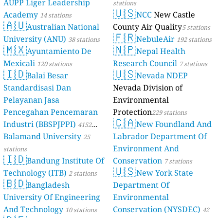
AUPP Liger Leadership
stations
🇺🇸
Academy
NCC
New Castle
14 stations
🇦🇺
Australian National
County Air Quality
5 stations
🇫🇷
University (ANU)
NebuleAir
38 stations
192 stations
🇲🇽
🇳🇵
Ayuntamiento De
Nepal Health
Mexicali
Research Council
120 stations
7 stations
🇮🇩
🇺🇸
Balai Besar
Nevada NDEP
Standardisasi Dan
Nevada Division of
Pelayanan Jasa
Environmental
Pencegahan Pencemaran
Protection
229 stations
🇨🇦
Industri (BBSPJPPI)
New Foundland And
4152
Balamand University
Labrador Department Of
stations
25
Environment And
stations
🇮🇩
Bandung Institute Of
Conservation
7 stations
🇺🇸
Technology (ITB)
New York State
2 stations
🇧🇩
Bangladesh
Department Of
University Of Engineering
Environmental
And Technology
Conservation (NYSDEC)
10 stations
42