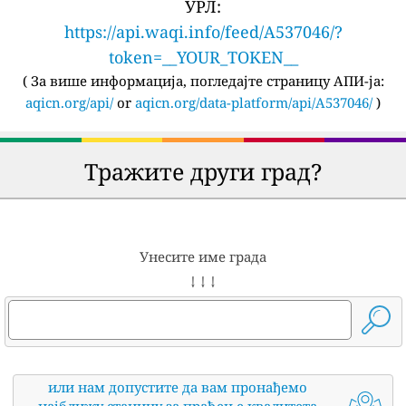
УРЛ:
https://api.waqi.info/feed/A537046/?
token=__YOUR_TOKEN__
(
За више информација, погледајте страницу АПИ-ја:
aqicn.org/api/
or
aqicn.org/data-platform/api/A537046/
)
Тражите други град?
Унесите име града
↓ ↓ ↓
или нам допустите да вам пронађемо