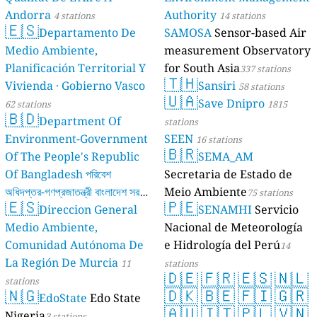
Andorra
Authority
4 stations
14 stations
🇪🇸
Departamento De
SAMOSA
Sensor-based Air
Medio Ambiente,
measurement Observatory
Planificación Territorial Y
for South Asia
337 stations
🇹🇭
Vivienda · Gobierno Vasco
Sansiri
58 stations
🇺🇦
Save Dnipro
62 stations
1815
🇧🇩
Department Of
stations
Environment-Government
SEEN
16 stations
🇧🇷
Of The People's Republic
SEMA_AM
Of Bangladesh পরিবেশ
Secretaria de Estado de
অধিদপ্তর-গণপ্রজাতন্ত্রী বাংলাদেশ সরকার
Meio Ambiente
75 stations
🇪🇸
🇵🇪
Direccion General
SENAMHI
Servicio
17 stations
Medio Ambiente,
Nacional de Meteorología
Comunidad Autónoma De
e Hidrología del Perú
14
La Región De Murcia
11
stations
🇩🇪
🇫🇷
🇪🇸
🇳🇱
stations
🇳🇬
🇩🇰
🇧🇪
🇫🇮
🇬🇷
EdoState
Edo State
🇦🇺
🇮🇹
🇵🇱
🇻🇳
Nigeria
3 stations