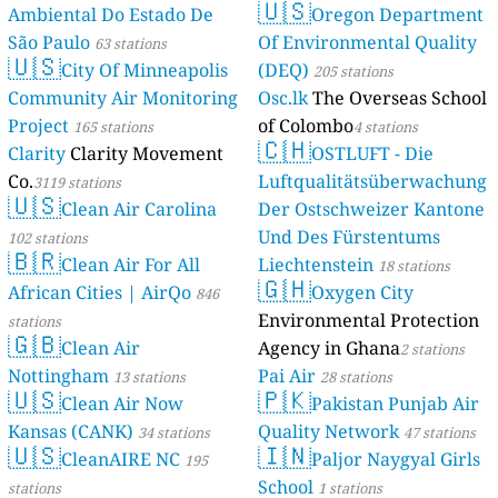
🇺🇸
Ambiental Do Estado De
Oregon Department
São Paulo
Of Environmental Quality
63 stations
🇺🇸
City Of Minneapolis
(DEQ)
205 stations
Community Air Monitoring
Osc.lk
The Overseas School
Project
of Colombo
165 stations
4 stations
🇨🇭
Clarity
Clarity Movement
OSTLUFT - Die
Co.
Luftqualitätsüberwachung
3119 stations
🇺🇸
Clean Air Carolina
Der Ostschweizer Kantone
Und Des Fürstentums
102 stations
🇧🇷
Clean Air For All
Liechtenstein
18 stations
🇬🇭
African Cities | AirQo
Oxygen City
846
Environmental Protection
stations
🇬🇧
Clean Air
Agency in Ghana
2 stations
Nottingham
Pai Air
13 stations
28 stations
🇺🇸
🇵🇰
Clean Air Now
Pakistan Punjab Air
Kansas (CANK)
Quality Network
34 stations
47 stations
🇺🇸
🇮🇳
CleanAIRE NC
Paljor Naygyal Girls
195
School
stations
1 stations