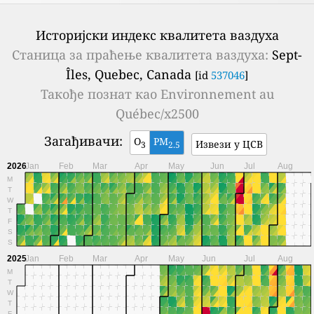
Историјски индекс квалитета ваздуха
Станица за праћење квалитета ваздуха:
Sept-
Îles, Quebec, Canada
[id
537046
]
Такође познат као
Environnement au
Québec/x2500
Загађивачи:
O
PM
Извези у ЦСВ
3
2.5
2026
Jan
Feb
Mar
Apr
May
Jun
Jul
Aug
M
T
W
T
F
S
S
2025
Jan
Feb
Mar
Apr
May
Jun
Jul
Aug
M
T
W
T
F