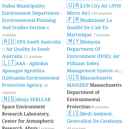
🇺🇦
Dubai Municipality-
LUN City Air (ЛУН
Environment Department -
Місто Air)
210 stations
🇫🇷
Environmental Planning
Madininair La
And Studies Section
Qualité De L’air En
8
Martinique
stations
7 stations
🇦🇺
🇲🇾
EPA South Australia
Malaysia
:: Air Quality In South
Department Of
Australia
Environment (DOE); Air
11 stations
🇱🇹
AAA - Aplinkos
Polluant Index
Apsaugos Agentūra
Management System
66
🇺🇸
(Lithuania Environmental
Massachusetts
stations
Protection Agency
MASSDEP
Massachusetts
16
Department of
stations
🇳🇬
Abuja SERLCAR
Environmental
Space Environment
Protection
98 stations
🇪🇸
Research Laboratory,
Medi Ambient.
Center for Atmospheric
Generalitat De Catalunya
Research, Abuja
1 stations
64 stations