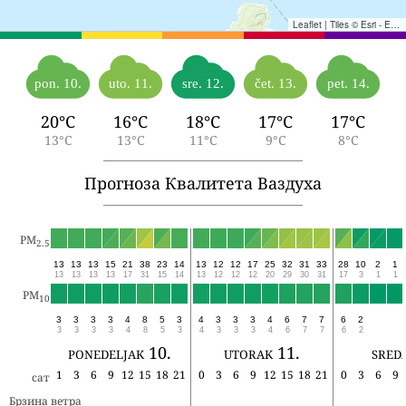
Leaflet
|
Tiles © Esri - Esri, DeLorme, NAVTEQ, TomTom, Intermap, iPC, USGS, FAO, NPS, NRCAN, GeoBase, Kadaster NL, Ordnance Survey, Esri Japan, METI, Esri China (Hong Kong), and the GIS User Community
pon. 10.
uto. 11.
sre. 12.
čet. 13.
pet. 14.
20°C
16°C
18°C
17°C
17°C
13°C
13°C
11°C
9°C
8°C
Прогноза Квалитета Ваздуха
PM
2.5
13
13
13
15
21
38
23
14
13
12
12
17
25
32
31
33
28
10
2
1
13
13
13
13
17
31
15
14
13
12
12
12
20
29
30
31
17
3
1
1
PM
10
3
3
3
3
4
8
5
3
4
3
3
3
4
6
7
7
6
2
3
3
3
3
4
8
5
3
4
3
3
3
4
6
7
7
6
2
ponedeljak 10.
utorak 11.
sred
1
3
6
9
12
15
18
21
0
3
6
9
12
15
18
21
0
3
6
9
сат
Брзина ветра