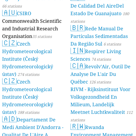
De Calidad Del AireDel
66 stations
🇦🇺
CSIRO
Estado De Guanajuato
180
Commonwealth Scientific
stations
🇧🇷
and Industrial Research
Rede Manual De
Organisation
Partículas Sedimentadas
35 stations
🇨🇿
Czech
Da Região Sul
6 stations
🇮🇳
Hydrometeorological
Respirer Living
Institute (Český
Sciences
74 stations
🇨🇦
Hydrometeorologický
Revolv'Air, Outil De
ústav)
Analyse De L'air Du
274 stations
🇨🇿
Czech
Québec
126 stations
Hydrometeorological
RIVM - Rijksinstituut Voor
Institute (Český
Volksgezondheid En
Hydrometeorologický
Milieum, Landelijk
ústav)
Meetnet Luchtkwaliteit
188 stations
112
🇦🇩
Departament De
stations
🇷🇼
Medi Ambient D'Andorra -
Rwanda
Qualitat De L'Aire A
Environment Management