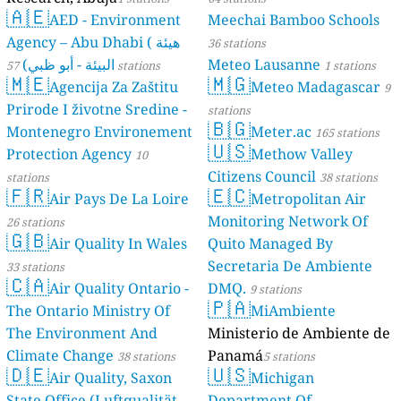
🇦🇪
AED - Environment
Meechai Bamboo Schools
Agency – Abu Dhabi ( هيئة
36 stations
البيئة - أبو ظبي)
Meteo Lausanne
57 stations
1 stations
🇲🇪
🇲🇬
Agencija Za Zaštitu
Meteo Madagascar
9
Prirode I životne Sredine -
stations
🇧🇬
Montenegro Environement
Meter.ac
165 stations
🇺🇸
Protection Agency
Methow Valley
10
Citizens Council
stations
38 stations
🇫🇷
🇪🇨
Air Pays De La Loire
Metropolitan Air
Monitoring Network Of
26 stations
🇬🇧
Air Quality In Wales
Quito Managed By
Secretaria De Ambiente
33 stations
🇨🇦
Air Quality Ontario -
DMQ.
9 stations
🇵🇦
The Ontario Ministry Of
MiAmbiente
The Environment And
Ministerio de Ambiente de
Climate Change
Panamá
38 stations
5 stations
🇩🇪
🇺🇸
Air Quality, Saxon
Michigan
State Office (Luftqualität
Department Of