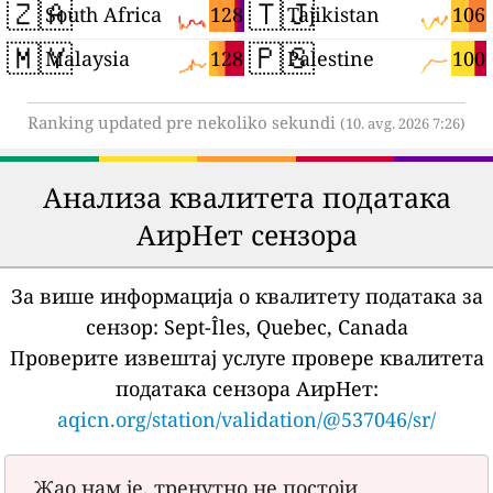
🇿🇦
🇹🇯
128
106
South Africa
Tajikistan
🇲🇾
🇵🇸
128
100
Malaysia
Palestine
Ranking updated pre nekoliko sekundi
(10. avg. 2026 7:26)
Анализа квалитета података
АирНет сензора
За више информација о квалитету података за
сензор:
Sept-Îles, Quebec, Canada
Проверите извештај услуге провере квалитета
података сензора АирНет:
aqicn.org/station/validation/@537046/sr/
Жао нам је, тренутно не постоји