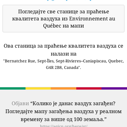
Погледајте све станице за праћење
квалитета ваздуха из Environnement au
Québec на мапи
Ова станица за праћење квалитета ваздуха се
налази на
"Bernatchez Rue, Sept-Îles, Sept-Rivieres--Caniapiscau, Quebec,
G4R 2B8, Canada".
Објави
“Колико је данас ваздух загађен?
Погледајте мапу загађења ваздуха у реалном
времену за више од 100 земаља.”
https://aqicn.org/here/sr/