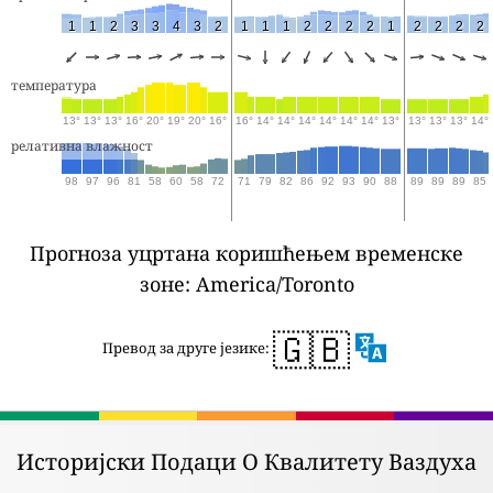
1
1
2
3
3
4
3
2
1
1
1
2
2
2
2
1
2
2
2
2
температура
13°
13°
13°
16°
20°
19°
20°
16°
16°
14°
14°
14°
14°
14°
14°
13°
13°
13°
13°
14°
релативна влажност
98
97
96
81
58
60
58
72
71
79
82
86
92
93
90
88
89
89
89
85
Прогноза уцртана коришћењем временске
зоне: America/Toronto
🇬🇧
Превод за друге језике:
Историјски Подаци О Квалитету Ваздуха