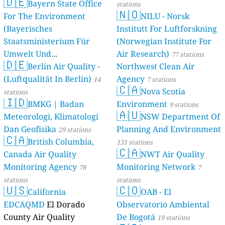
🇩🇪
Bayern State Office
stations
🇳🇴
For The Environment
NILU - Norsk
(Bayerisches
Institutt For Luftforskning
Staatsministerium Für
(Norwegian Institute For
Umwelt Und
Air Research)
77 stations
🇩🇪
Berlin Air Quality -
Verbraucherschutz) - LfU
Northwest Clean Air
(Luftqualität In Berlin)
Agency
46 stations
14
7 stations
🇨🇦
Nova Scotia
stations
🇮🇩
BMKG | Badan
Environment
9 stations
🇦🇺
Meteorologi, Klimatologi
NSW Department Of
Dan Geofisika
Planning And Environment
29 stations
🇨🇦
British Columbia,
131 stations
🇨🇦
Canada Air Quality
NWT Air Quality
Monitoring Agency
Monitoring Network
78
7
stations
stations
🇺🇸
🇨🇴
California
OAB - El
EDCAQMD
El Dorado
Observatorio Ambiental
County Air Quality
De Bogotá
19 stations