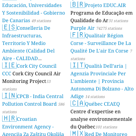
🇧🇷
Educación, Universidades
Projeto EDUC.AIR
Y Sostenibilidad - Gobierno
Programa de Educação em
De Canarias
Qualidade do Ar
49 stations
31 stations
🇪🇸
Conselleria De
Purple Air
74275 stations
🇫🇷
Infraestructuras,
Qualitair Région
Territorio Y Medio
Corse - Surveillance De La
Ambiente (Calidad Del
Qualité De L'air En Corse
7
Aire - CALIDAD
stations
🇮🇪
🇮🇹
AMBIENTAL)
Cork City Council
Qualità Dell’aria |
23 stations
CCC
Cork City Council Air
Agenzia Provinciale Per
Monitoring Project
L'ambiente | Provincia
53
Autonoma Di Bolzano - Alto
stations
🇮🇳
CPCB - India Central
Adige
14 stations
🇨🇦
Pollution Control Board
Québec CEAEQ
586
Centre d'expertise en
stations
🇭🇷
Croatian
analyse environnementale
Environment Agency -
du Québec
101 stations
🇲🇽
Agencija Za Zaštitu Okoliša
Red De Monitoreo