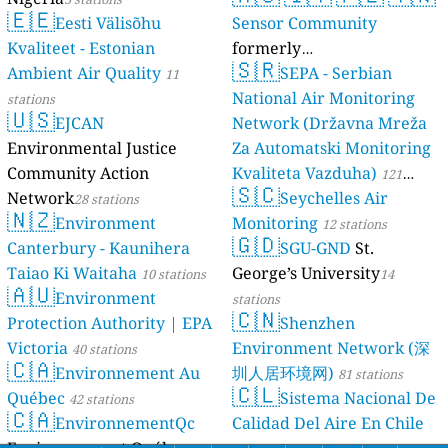
🇪🇪
Eesti Välisõhu
Sensor Community
Kvaliteet - Estonian
formerly
🇸🇷
Ambient Air Quality
luftdaten.info
SEPA - Serbian
11
35821 stations
National Air Monitoring
stations
🇺🇸
EJCAN
Network (Državna Mreža
Environmental Justice
Za Automatski Monitoring
Community Action
Kvaliteta Vazduha)
121
🇸🇨
Network
Seychelles Air
28 stations
stations
🇳🇿
Environment
Monitoring
12 stations
🇬🇩
Canterbury - Kaunihera
SGU-GND
St.
Taiao Ki Waitaha
George’s University
10 stations
14
🇦🇺
Environment
stations
🇨🇳
Protection Authority | EPA
Shenzhen
Victoria
Environment Network (深
40 stations
🇨🇦
Environnement Au
圳人居环境网)
81 stations
🇨🇱
Québec
Sistema Nacional De
42 stations
🇨🇦
EnvironnementQc
Calidad Del Aire En Chile
Environnement Québec