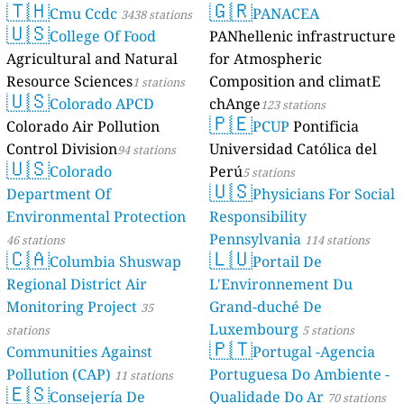
🇹🇭
🇬🇷
Cmu Ccdc
PANACEA
3438 stations
🇺🇸
College Of Food
PANhellenic infrastructure
Agricultural and Natural
for Atmospheric
Resource Sciences
Composition and climatE
1 stations
🇺🇸
Colorado APCD
chAnge
123 stations
🇵🇪
Colorado Air Pollution
PCUP
Pontificia
Control Division
Universidad Católica del
94 stations
🇺🇸
Colorado
Perú
5 stations
🇺🇸
Department Of
Physicians For Social
Environmental Protection
Responsibility
Pennsylvania
46 stations
114 stations
🇨🇦
🇱🇺
Columbia Shuswap
Portail De
Regional District Air
L'Environnement Du
Monitoring Project
Grand-duché De
35
Luxembourg
stations
5 stations
🇵🇹
Communities Against
Portugal -Agencia
Pollution (CAP)
Portuguesa Do Ambiente -
11 stations
🇪🇸
Consejería De
Qualidade Do Ar
70 stations