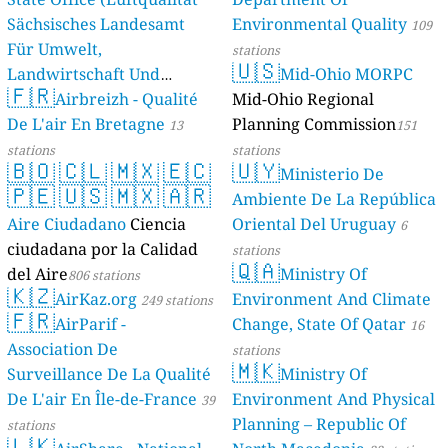
Sächsisches Landesamt
Environmental Quality
109
Für Umwelt,
stations
🇺🇸
Landwirtschaft Und
Mid-Ohio MORPC
🇫🇷
Geologie)
Airbreizh - Qualité
Mid-Ohio Regional
50 stations
De L'air En Bretagne
Planning Commission
13
151
stations
stations
🇧🇴
🇨🇱
🇲🇽
🇪🇨
🇺🇾
Ministerio De
🇵🇪
🇺🇸
🇲🇽
🇦🇷
Ambiente De La República
Aire Ciudadano
Ciencia
Oriental Del Uruguay
6
ciudadana por la Calidad
stations
🇶🇦
del Aire
Ministry Of
806 stations
🇰🇿
AirKaz.org
Environment And Climate
249 stations
🇫🇷
AirParif -
Change, State Of Qatar
16
Association De
stations
🇲🇰
Surveillance De La Qualité
Ministry Of
De L'air En Île-de-France
Environment And Physical
39
Planning – Republic Of
stations
🇱🇰