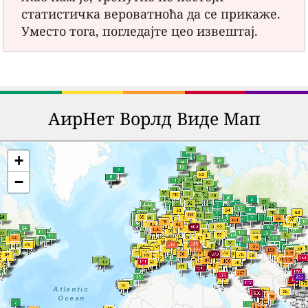
статистичка вероватноћа да се прикаже.
Уместо тога, погледајте цео извештај.
АирНет Ворлд Виде Мап
+
−