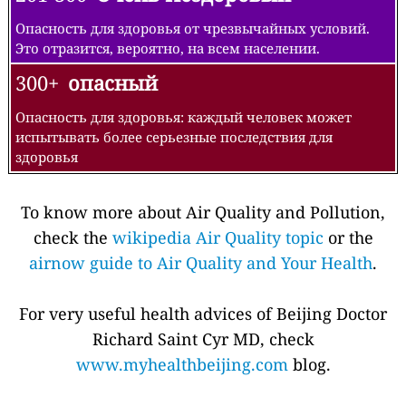
Опасность для здоровья от чрезвычайных условий.
Это отразится, вероятно, на всем населении.
300+
опасный
Опасность для здоровья: каждый человек может
испытывать более серьезные последствия для
здоровья
To know more about Air Quality and Pollution,
check the
wikipedia Air Quality topic
or the
airnow guide to Air Quality and Your Health
.
For very useful health advices of Beijing Doctor
Richard Saint Cyr MD, check
www.myhealthbeijing.com
blog.