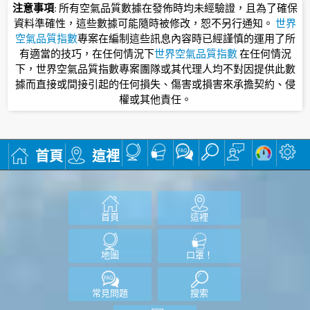
注意事項
: 所有空氣品質數據在發佈時均未經驗證，且為了確保
資料準確性，這些數據可能隨時被修改，恕不另行通知。
世界
空氣品質指數
專案在編制這些訊息內容時已經謹慎的運用了所
有適當的技巧，在任何情況下
世界空氣品質指數
在任何情況
下，世界空氣品質指數專案團隊或其代理人均不對因提供此數
據而直接或間接引起的任何損失、傷害或損害來承擔契約、侵
權或其他責任。
首頁
這裡
首頁
這裡
地圖
口罩！
常見問題
搜索