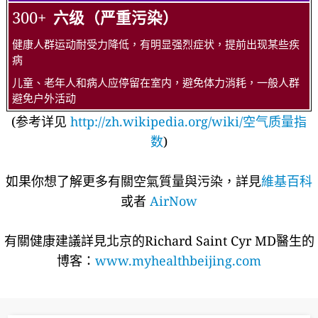
300+
六级（严重污染）
健康人群运动耐受力降低，有明显强烈症状，提前出现某些疾
病
儿童、老年人和病人应停留在室内，避免体力消耗，一般人群
避免户外活动
(参考详见
http://zh.wikipedia.org/wiki/空气质量指
数
)
如果你想了解更多有關空氣質量與污染，詳見
維基百科
或者
AirNow
有關健康建議詳​​見北京的Richard Saint Cyr MD醫生的
博客：
www.myhealthbeijing.com