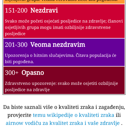
151-200
Nezdravi
Svako može početi osjećati posljedice na zdravlje; članovi
osjetljivih grupa mogu imati ozbiljnije zdravstvene
posljedice
201-300
Veoma nezdravim
Upozorenja o hitnim slučajevima. Čitava populacija će
biti pogođena.
300+
Opasno
Zdravstveno upozorenje: svako može osjetiti ozbiljnije
posljedice na zdravlje
Da biste saznali više o kvaliteti zraka i zagađenju,
provjerite
temu wikipedije o kvaliteti zraka
ili
airnow vodiču za kvalitet zraka i vaše zdravlje
.