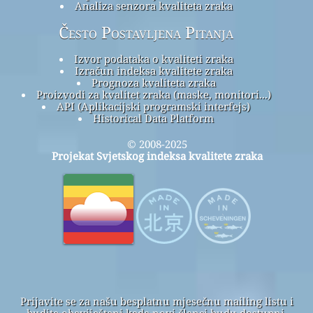
Analiza senzora kvaliteta zraka
Često Postavljena Pitanja
Izvor podataka o kvaliteti zraka
Izračun indeksa kvalitete zraka
Prognoza kvaliteta zraka
Proizvodi za kvalitet zraka (maske, monitori...)
API (Aplikacijski programski interfejs)
Historical Data Platform
© 2008-2025
Projekat Svjetskog indeksa kvalitete zraka
Prijavite se za našu besplatnu mjesečnu mailing listu i
budite obaviješteni kada novi članci budu dostupni.