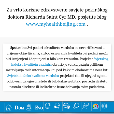
Za vrlo korisne zdravstvene savjete pekinškog
doktora Richarda Saint Cyr MD, posjetite blog
www.myhealthbeijing.com
.
Upotreba
: Svi podaci o kvalitetu vazduha su neverifikovani u
vrijeme objavljivanja, a zbog osiguranja kvaliteta ovi podaci mogu
biti izmjenjeni i dopunjeni u bilo kom trenutku. Projekat
Svjetskog
indeksa kvaliteta vazduha
obratio je veliku pažnju prilikom
sastavljanja ovih informacija i ni pod kakvim okolnostima neće biti
Svjetski indeks kvaliteta vazduha
projektni tim ili njegovi agenti
odgovorni za ugovor, štetu ili bilo kakav gubitak, povredu ili štetu
nastalu direktno ili indirektno iz snabdevanja ovim podacima.
Dom
Evo