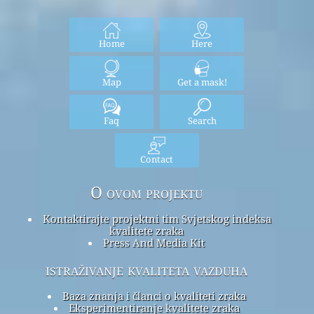
Home
Here
Map
Get a mask!
Faq
Search
Contact
O ovom projektu
Kontaktirajte projektni tim Svjetskog indeksa
kvalitete zraka
Press And Media Kit
istraživanje kvaliteta vazduha
Baza znanja i članci o kvaliteti zraka
Eksperimentiranje kvalitete zraka