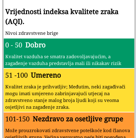
Vrijednosti indeksa kvalitete zraka
(AQI).
Nivoi zdravstvene brige
0 - 50
Dobro
Kvalitet vazduha se smatra zadovoljavajućim, a
zagađenje vazduha predstavlja mali ili nikakav rizik
51 -100
Umereno
Kvalitet zraka je prihvatljiv; Međutim, neki zagađivači
mogu imati umjereno zabrinjavajući utjecaj na
zdravstveno stanje malog broja ljudi koji su veoma
osjetljivi na zagađenje zraka.
101-150
Nezdravo za osetljive grupe
Može prouzrokovati zdravstvene poteškoće kod članova
osjetljivih grupa. Većina verovatno neće biti pogođena.