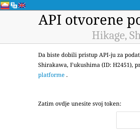
API otvorene po
Hikage, S
Da biste dobili pristup API-ju za pod
Shirakawa, Fukushima (ID: H2451), prv
platforme
.
Zatim ovdje unesite svoj token: