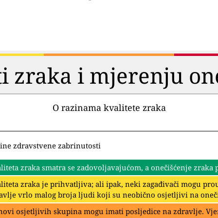
ti zraka i mjerenju on
O razinama kvalitete zraka
ine zdravstvene zabrinutosti
liteta zraka smatra se zadovoljavajućom, a onečišćenje zraka pr
liteta zraka je prihvatljiva; ali ipak, neki zagađivači mogu p
avlje vrlo malog broja ljudi koji su neobično osjetljivi na oneč
novi osjetljivih skupina mogu imati posljedice na zdravlje. Vje