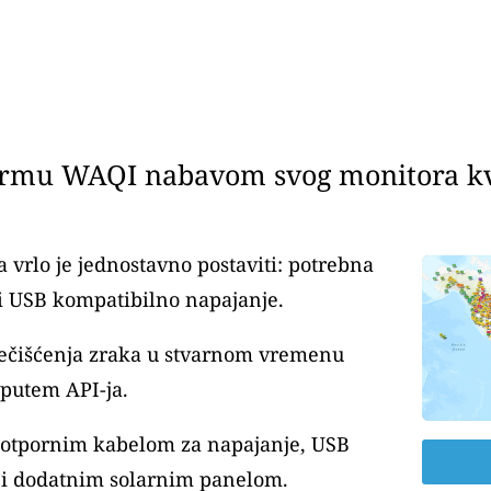
ormu WAQI nabavom svog monitora kva
 vrlo je jednostavno postaviti: potrebna
i USB kompatibilno napajanje.
nečišćenja zraka u stvarnom vremenu
 putem API-ja.
ootpornim kabelom za napajanje, USB
i dodatnim solarnim panelom.