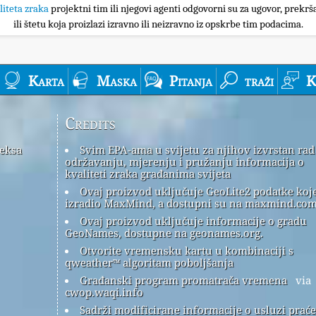
liteta zraka
projektni tim ili njegovi agenti odgovorni su za ugovor, prekrša
ili štetu koja proizlazi izravno ili neizravno iz opskrbe tim podacima.
Karta
Maska
Pitanja
traži
K
Credits
deksa
Svim EPA-ama u svijetu za njihov izvrstan rad
održavanju, mjerenju i pružanju informacija o
kvaliteti zraka građanima svijeta
Ovaj proizvod uključuje GeoLite2 podatke koje
izradio MaxMind, a dostupni su na maxmind.com
Ovaj proizvod uključuje informacije o gradu
GeoNames, dostupne na geonames.org.
Otvorite vremensku kartu u kombinaciji s
qweather™ algoritam poboljšanja
Građanski program promatrača vremena
via
cwop.waqi.info
Sadrži modificirane informacije o usluzi prać