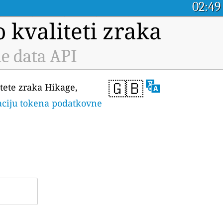
02:49
 kvaliteti zraka
e data API
🇬🇧
tete zraka Hikage,
raciju tokena podatkovne