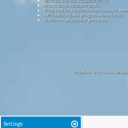
Izračun indeksa kvalitete zraka
Predviđanje kvalitete zraka
Proizvodi za kvalitetu zraka (maske, mon
API (Aplikacijsko programsko sučelje)
Platforma povijesnih podataka
Prijavite se na našu bespl
Settings