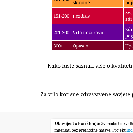
skupine
pop
Sva
151-200
nezdrav
zdr
Zdr
201-300
Vrlo nezdravo
pog
300+
Opasan
Upo
Kako biste saznali više o kvalitet
Za vrlo korisne zdravstvene savjete
Obavijest o korištenju
: Svi podaci o kval
mijenjati bez prethodne najave. Projekt
Ind