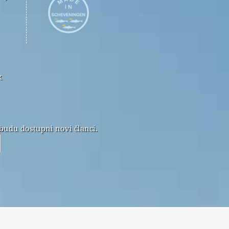
k
 budu dostupni novi članci.