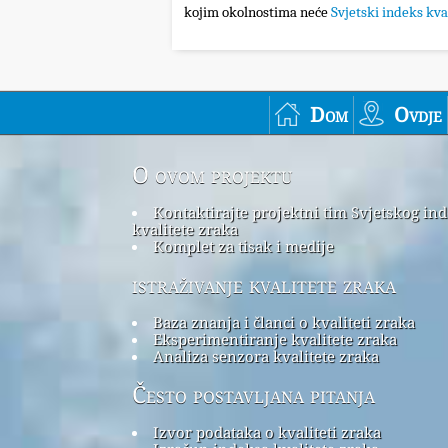
kojim okolnostima neće
Svjetski indeks kva
Dom
Ovdje
O ovom projektu
Kontaktirajte projektni tim Svjetskog in
kvalitete zraka
Komplet za tisak i medije
istraživanje kvalitete zraka
Baza znanja i članci o kvaliteti zraka
Eksperimentiranje kvalitete zraka
Analiza senzora kvalitete zraka
Često postavljana pitanja
Izvor podataka o kvaliteti zraka