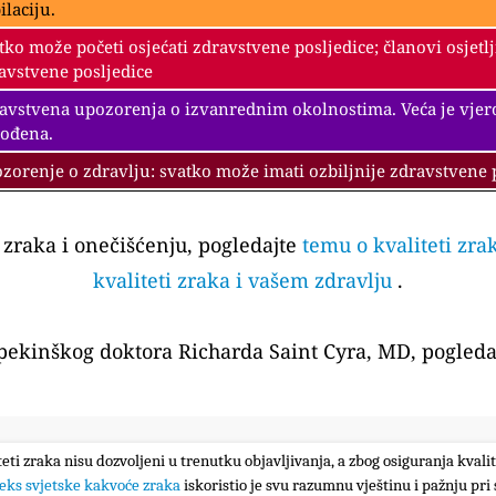
ilaciju.
tko može početi osjećati zdravstvene posljedice; članovi osjetl
avstvene posljedice
avstvena upozorenja o izvanrednim okolnostima. Veća je vjeroja
ođena.
zorenje o zdravlju: svatko može imati ozbiljnije zdravstvene 
i zraka i onečišćenju, pogledajte
temu o kvaliteti zra
kvaliteti zraka i vašem zdravlju
.
 pekinškog doktora Richarda Saint Cyra, MD, pogleda
iteti zraka nisu dozvoljeni u trenutku objavljivanja, a zbog osiguranja kval
eks svjetske kakvoće zraka
iskoristio je svu razumnu vještinu i pažnju pri 