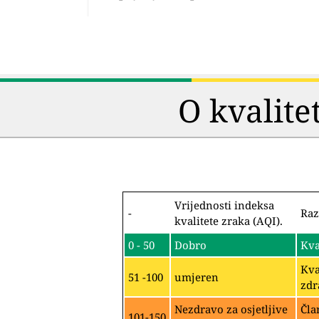
O kvalite
Vrijednosti indeksa
-
Raz
kvalitete zraka (AQI).
0 - 50
Dobro
Kva
Kva
51 -100
umjeren
zdr
Nezdravo za osjetljive
Čla
101-150