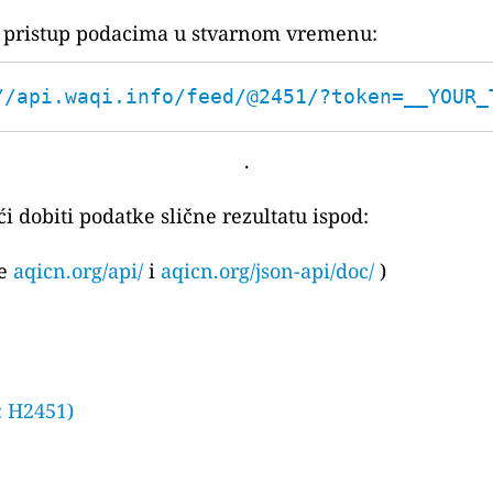
za pristup podacima u stvarnom vremenu:
//api.waqi.info/feed/@2451/?token=__YOUR_
.
i dobiti podatke slične rezultatu ispod:
te
aqicn.org/api/
i
aqicn.org/json-api/doc/
)
: H2451)