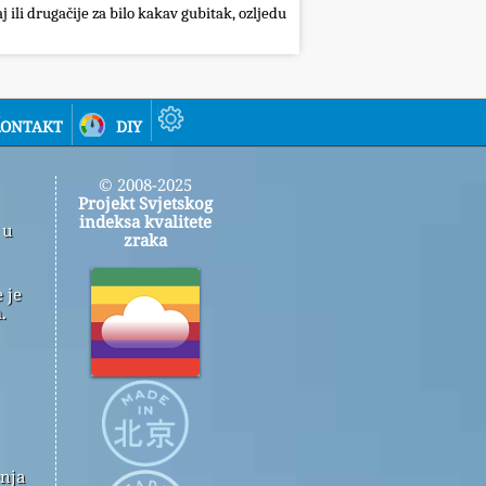
j ili drugačije za bilo kakav gubitak, ozljedu
ontakt
diy
© 2008-2025
Projekt Svjetskog
indeksa kvalitete
 u
zraka
 je
.
enja