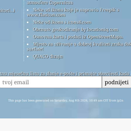
atmosfere Copernicus
Neke od ikona koje je napravio Freepik s
itori…)
www.flaticon.com
Neke od ikona s icons8.com
Obrnuto geokodiranje by locationiq.com
Osnovna karta i podaci iz OpenStreetMapa.
Mjesto za uživanje u dobroj kvaliteti zraka do
surfate!
QUACO dizajn
atnu mjesečnu listu za slanje e-pošte i primajte obavijesti kada
podnijeti
This page has been generated on Saturday, Aug 8th 2026, 10:49 am CST from jp2n