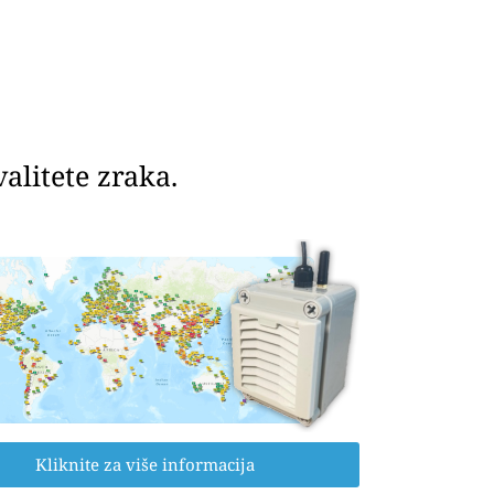
litete zraka.
Kliknite za više informacija