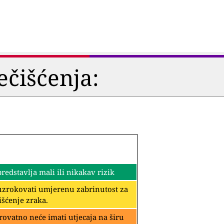
ečišćenja:
edstavlja mali ili nikakav rizik
rouzrokovati umjerenu zabrinutost za
išćenje zraka.
rovatno neće imati utjecaja na širu