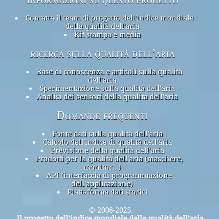
Contatta il team di progetto dell'indice mondiale
della qualità dell'aria
Kit stampa e media
ricerca sulla qualità dell’aria
Base di conoscenza e articoli sulla qualità
dell'aria
Sperimentazione sulla qualità dell'aria
Analisi dei sensori della qualità dell'aria
Domande frequenti
Fonte dati sulla qualità dell'aria
Calcolo dell'indice di qualità dell'aria
Previsione della qualità dell'aria
Prodotti per la qualità dell'aria (maschere,
monitor...)
API (interfaccia di programmazione
dell'applicazione)
Piattaforma dati storici
© 2008-2025
Il progetto dell’indice mondiale della qualità dell’aria