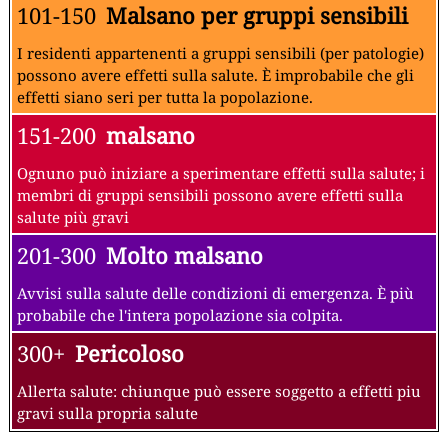
101-150
Malsano per gruppi sensibili
I residenti appartenenti a gruppi sensibili (per patologie)
possono avere effetti sulla salute. È improbabile che gli
effetti siano seri per tutta la popolazione.
151-200
malsano
Ognuno può iniziare a sperimentare effetti sulla salute; i
membri di gruppi sensibili possono avere effetti sulla
salute più gravi
201-300
Molto malsano
Avvisi sulla salute delle condizioni di emergenza. È più
probabile che l'intera popolazione sia colpita.
300+
Pericoloso
Allerta salute: chiunque può essere soggetto a effetti piu
gravi sulla propria salute