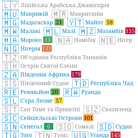
🇱🇾
Лівійська Арабська Джамахірія
🇲🇺
🇲🇷
Маврикій
Мавританія
🇲🇬
🇾🇹
Мадагаскар
21
Майот
59
🇲🇼
🇲🇱
🇲🇿
Малаві
Малі
Мозамбік
155
🇲🇦
🇳🇦
🇳🇪
Мороко
13
Намібія
Нігер
🇳🇬
Нігерія
131
🇹🇿
Обʼєднана Республіка Танзанія
🇸🇭
Острів Святої Єлени
🇿🇦
Південна Африка
179
🇸🇸
🇹🇩
Південний Судан
Республіка Чад
🇷🇪
🇷🇼
Реюньйон
20
Руанда
🇸🇱
С'єра Леоне
57
🇸🇹
🇸🇿
Сан Томе та Принсіпі
Свазиленд
🇸🇨
Сейшельські Острови
101
🇸🇳
🇸🇴
🇸🇩
Сенегал
6
Сомалі
Судан
🇹🇬
🇹🇳
🇺🇬
Того
Туніс
Уганда
145