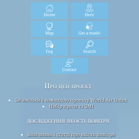
Home
Here
Map
Get a mask!
Faq
Search
Contact
Про цей проект
Зв’яжіться з командою проекту World Air Index
Набір преси та ЗМІ
дослідження якості повітря
База знань і статті про якість повітря