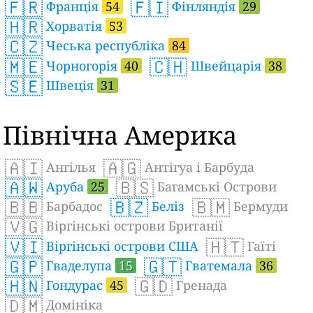
🇫🇷
🇫🇮
Франція
54
Фінляндія
29
🇭🇷
Хорватія
53
🇨🇿
Чеська республіка
84
🇲🇪
🇨🇭
Чорногорія
40
Швейцарія
38
🇸🇪
Швеція
31
Північна Америка
🇦🇮
🇦🇬
Ангілья
Антігуа і Барбуда
🇦🇼
🇧🇸
Аруба
25
Багамські Острови
🇧🇧
🇧🇿
🇧🇲
Барбадос
Беліз
Бермуди
🇻🇬
Віргінські острови Британії
🇻🇮
🇭🇹
Віргінські острови США
Гаїті
🇬🇵
🇬🇹
Гваделупа
15
Гватемала
36
🇭🇳
🇬🇩
Гондурас
45
Гренада
🇩🇲
Домініка