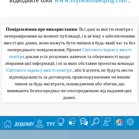
відвідайте блог
www.myhealthbeijing.com
.
Повідомлення про використання
: Всі дані за якістю повітря є
неперевіреними на момент публікації, і в зв'язку з забезпеченням
якості цих даних, вони можуть бути змінені в будь-який час та без
попереднього повідомлення. Проект
Світового індексу якості
повітря
доклав усіх розумних навичок та обережності щодо
збирання цієї інформації, і ні за яких обставин проектна команда
Світового індексу якості повітря
, або її агенти, не будуть нести
відповідальність за договором, правопорушенням чи іншим
чином за будь-які втрати, пошкодження або збитки, що
виникають безпосередньо чи опосередковано від надання цих
даних.
додому
тут