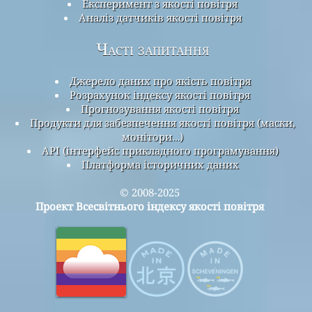
Експеримент з якості повітря
Аналіз датчиків якості повітря
Часті запитання
Джерело даних про якість повітря
Розрахунок індексу якості повітря
Прогнозування якості повітря
Продукти для забезпечення якості повітря (маски,
монітори…)
API (інтерфейс прикладного програмування)
Платформа історичних даних
© 2008-2025
Проект Всесвітнього індексу якості повітря