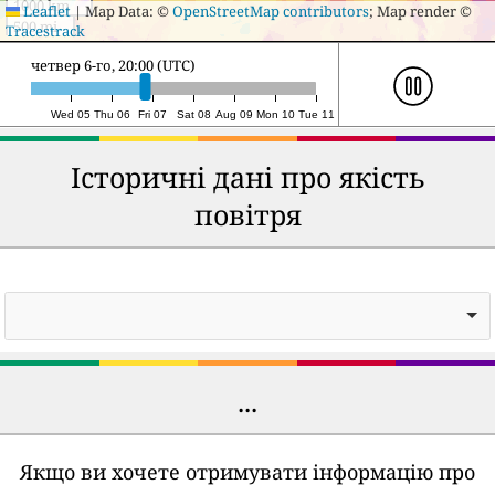
44
24
Huyton
44
6
Calne
1000 km
Leaflet
|
Map Data: ©
OpenStreetMap contributors
; Map render ©
500 mi
Tracestrack
45
24
Kilmarnock
45
6
Weybridge
п’ятниця 7-го, 16:00 (UTC)
46
24
Camden Town
46
6
Bishopbriggs
47
24
Southampton
47
6
Chapeltown
Wed 05
Thu 06
Fri 07
Sat 08
Aug 09
Mon 10
Tue 11
48
23
Stoke-on-Trent
48
6
Cheltenham
Історичні дані про якість
49
23
Chesterfield
49
7
Edinburgh
50
23
Irlam
повітря
50
7
Hamilton
...
Якщо ви хочете отримувати інформацію про