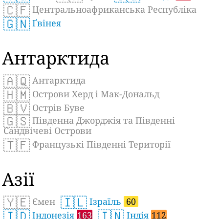
🇨🇫
Центральноафриканська Республіка
🇬🇳
Ґвінея
Антарктида
🇦🇶
Антарктида
🇭🇲
Острови Херд і Мак-Дональд
🇧🇻
Острів Буве
🇬🇸
Південна Джорджія та Південні
Сандвічеві Острови
🇹🇫
Французькі Південні Території
Азії
🇾🇪
🇮🇱
Ємен
Ізраїль
60
🇮🇩
🇮🇳
Індонезія
163
Індія
112