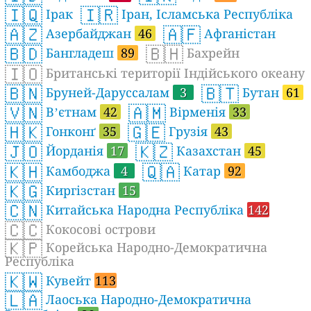
🇮🇶
🇮🇷
Ірак
Іран, Ісламська Республіка
🇦🇿
🇦🇫
Азербайджан
46
Афганістан
🇧🇩
🇧🇭
Бангладеш
89
Бахрейн
🇮🇴
Британські території Індійського океану
🇧🇳
🇧🇹
Бруней-Даруссалам
3
Бутан
61
🇻🇳
🇦🇲
Вʼєтнам
42
Вірменія
33
🇭🇰
🇬🇪
Гонконґ
35
Грузія
43
🇯🇴
🇰🇿
Йорданія
17
Казахстан
45
🇰🇭
🇶🇦
Камбоджа
4
Катар
92
🇰🇬
Киргізстан
15
🇨🇳
Китайська Народна Республіка
142
🇨🇨
Кокосові острови
🇰🇵
Корейська Народно-Демократична
Республіка
🇰🇼
Кувейт
113
🇱🇦
Лаоська Народно-Демократична