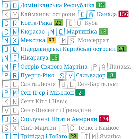
🇩🇴
Домініканська Республіка
13
🇰🇾
🇨🇦
Кайманові острови
Канада
156
🇨🇷
🇨🇺
Коста-Рика
26
Куба
🇨🇼
🇲🇶
Кюрасао
Мартиніка
18
🇲🇽
🇲🇸
Мексика
83
Монсеррат
🇧🇶
Нідерландські Карибські острови
21
🇳🇮
Нікарагуа
15
🇲🇫
🇵🇦
Острів Святого Мартіна
Панама
🇵🇷
🇸🇻
Пуерто-Ріко
Сальвадор
8
🇱🇨
🇧🇱
Санта Лючія
Сен-Бартельмі
🇵🇲
Сен-Пʼєр і Мікелон
2
🇰🇳
Сент Кітс і Невіс
🇻🇨
Сент-Вінсент і Ґренадіни
🇺🇸
Сполучені Штати Америки
174
🇸🇽
🇹🇨
Сінт-Мартен
Теркс і Кайкос
🇹🇹
🇯🇲
Трінідад і Тобаго
28
Ямайка