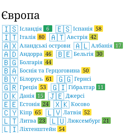
Європа
🇮🇸
🇪🇸
Ісландія
6
Іспанія
58
🇮🇹
🇦🇹
Італія
80
Австрія
42
🇦🇽
🇦🇱
Аландські острови
Албанія
17
🇦🇩
🇧🇪
Андорра
46
Бельгія
30
🇧🇬
Болгарія
44
🇧🇦
Боснія та Герцоговина
50
🇧🇾
🇬🇬
Білорусь
61
Гернсі
🇬🇷
🇬🇮
Греція
53
Гібралтар
11
🇩🇰
🇯🇪
Данія
15
Джерсі
🇪🇪
🇽🇰
Естонія
24
Косово
🇨🇾
🇱🇻
Кіпр
65
Латвія
52
🇱🇹
🇱🇺
Литва
23
Люксембург
21
🇱🇮
Ліхтенштейн
54