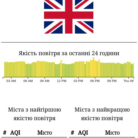
Якість повітря за останні 24 години
03 AM
06 AM
09 AM
12 PM
03 PM
06 PM
09 PM
Thu 06
Міста з найгіршою
Міста з найкращою
якістю повітря
якістю повітря
#
AQI
Місто
#
AQI
Місто