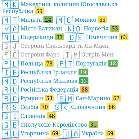
🇲🇰
Македонія, колишня Югославська
Республіка
59
🇲🇹
🇲🇨
Мальта
24
Монако
55
🇻🇦
🇳🇴
Місто Ватикан
Норвегія
33
🇳🇱
🇩🇪
Нідерланди
33
Німеччина
63
🇸🇯
Острови Свальбард та Ян-Маєн
🇫🇴
🇮🇲
Острови Фаро
Острів Мен
🇵🇱
🇵🇹
Польща
78
Португалія
18
🇮🇪
Республіка Ірландія
19
🇲🇩
Республіка Молдова
13
🇷🇺
Російська Федерація
88
🇷🇴
🇸🇲
Румунія
53
Сан-Марино
67
🇷🇸
🇸🇰
Сербія
70
Словаччина
66
🇸🇮
Словенія
48
🇬🇧
Сполучене Королівство
31
🇭🇺
🇺🇦
Угорщина
69
Україна
59