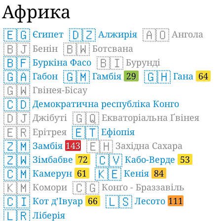
Африка
🇪🇬
🇩🇿
🇦🇴
Єгипет
Алжирія
Ангола
🇧🇯
🇧🇼
Бенін
Ботсвана
🇧🇫
🇧🇮
Буркіна Фасо
Бурунді
🇬🇦
🇬🇲
🇬🇭
Габон
Гамбія
29
Гана
64
🇬🇼
Гвінея-Бісау
🇨🇩
Демократична республіка Конго
🇩🇯
🇬🇶
Джібуті
Екваторіальна Ґвінея
🇪🇷
🇪🇹
Ерітрея
Ефіопія
🇿🇲
🇪🇭
Замбія
143
Західна Сахара
🇿🇼
🇨🇻
Зімбабве
72
Кабо-Верде
53
🇨🇲
🇰🇪
Камерун
61
Кенія
84
🇰🇲
🇨🇬
Комори
Конґо - Браззавіль
🇨🇮
🇱🇸
Кот д’Івуар
66
Лесото
111
🇱🇷
Ліберія