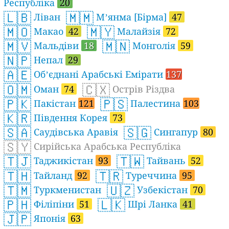
Республіка
20
🇱🇧
🇲🇲
Ліван
Мʼянма [Бірма]
47
🇲🇴
🇲🇾
Макао
42
Малайзія
72
🇲🇻
🇲🇳
Мальдіви
18
Монголія
59
🇳🇵
Непал
29
🇦🇪
Обʼєднані Арабські Емірати
137
🇴🇲
🇨🇽
Оман
74
Острів Різдва
🇵🇰
🇵🇸
Пакістан
121
Палестина
103
🇰🇷
Південня Корея
73
🇸🇦
🇸🇬
Саудівська Аравія
Сингапур
80
🇸🇾
Сирійська Арабська Республіка
🇹🇯
🇹🇼
Таджикістан
93
Тайвань
52
🇹🇭
🇹🇷
Тайланд
92
Туреччина
95
🇹🇲
🇺🇿
Туркменистан
Узбекістан
70
🇵🇭
🇱🇰
Філіпіни
51
Шрі Ланка
41
🇯🇵
Японія
63