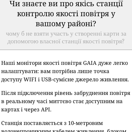
Чи знаєте ви про якісь станції
контролю якості повітря у
вашому районі?
чому б не взяти участь у створенні карти за
допомогою власної станції якості повітря?
Наші монітори якості повітря GAIA дуже легко
налаштувати: вам потрібна лише точка
доступу WIFI і USB-сумісне джерело живлення.
Після підключення рівень забруднення повітря
в реальному часі миттєво стає доступним на
картах і через API.
Станція поставляється з 10-метровим
водонепроникним кабелем живлення, блоком