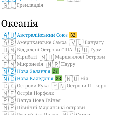
🇬🇱
Ґренландія
Океанія
🇦🇺
Австралійський Союз
82
🇦🇸
🇻🇺
Американське Самоа
Вануату
🇺🇲
🇬🇺
Віддалені Острови США
Гуам
🇰🇮
🇲🇭
Кірибаті
Маршаллові Острови
🇫🇲
🇳🇷
Мікронезія
Науру
🇳🇿
Нова Зеландія
21
🇳🇨
🇳🇺
Нова Каледонія
23
Нія
🇨🇰
🇵🇳
Острови Кука
Острови Піткерн
🇳🇫
Острів Норфолк
🇵🇬
Папуа Нова Гвінея
🇲🇵
Північні Маріанські острови
🇵🇼
🇼🇸
Республіка Палау
Самоа