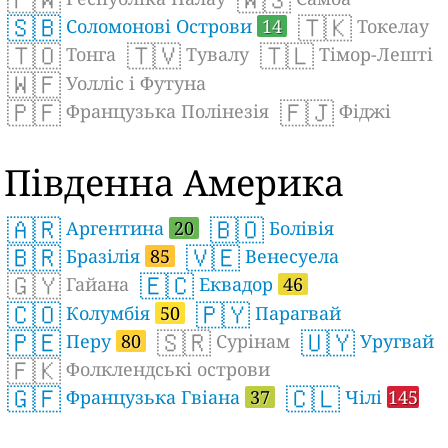
🇸🇧
🇹🇰
Соломонові Острови
14
Токелау
🇹🇴
🇹🇻
🇹🇱
Тонга
Тувалу
Тімор-Лешті
🇼🇫
Уолліс і Футуна
🇵🇫
🇫🇯
Французька Полінезія
Фіджі
Південна Америка
🇦🇷
🇧🇴
Аргентина
20
Болівія
🇧🇷
🇻🇪
Бразілія
85
Венесуела
🇬🇾
🇪🇨
Гайана
Еквадор
46
🇨🇴
🇵🇾
Колумбія
50
Парагвай
🇵🇪
🇸🇷
🇺🇾
Перу
80
Сурінам
Уругвай
🇫🇰
Фолклендські острови
🇬🇫
🇨🇱
Французька Гвіана
37
Чілі
145