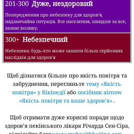
201-300
Дуже, нездоровий
Попередження про небезпеку для здоров'я,
надзвичайна ситуація. Все населення, швидше за все,
зазнає впливу.
300+
Небезпечний
Небезпека: будь-хто може зазнати більш серйозних
наслідків для здоров'я
Щоб дізнатися більше про якість повітря та
забруднення, перегляньте
тему «Якість
повітря» у Вікіпедії
або
посібник airnow
«Якість повітря та ваше здоров’я»
.
Щоб отримати дуже корисні поради щодо
здоров’я пекінського лікаря Річарда Сен-Сіра,