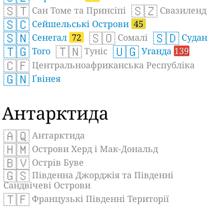
🇸🇹
🇸🇿
Сан Томе та Принсіпі
Свазиленд
🇸🇨
Сейшельські Острови
45
🇸🇳
🇸🇴
🇸🇩
Сенегал
72
Сомалі
Судан
🇹🇬
🇹🇳
🇺🇬
Того
Туніс
Уганда
139
🇨🇫
Центральноафриканська Республіка
🇬🇳
Ґвінея
Антарктида
🇦🇶
Антарктида
🇭🇲
Острови Херд і Мак-Дональд
🇧🇻
Острів Буве
🇬🇸
Південна Джорджія та Південні
Сандвічеві Острови
🇹🇫
Французькі Південні Території