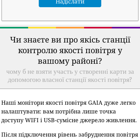
Чи знаєте ви про якісь станції
контролю якості повітря у
вашому районі?
чому б не взяти участь у створенні карти за
допомогою власної станції якості повітря?
Наші монітори якості повітря GAIA дуже легко
налаштувати: вам потрібна лише точка
доступу WIFI і USB-сумісне джерело живлення.
Після підключення рівень забруднення повітря