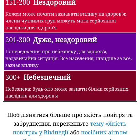
151-200
Нездоровий
Кожен може почати зазнавати впливу на здоров'я;
члени чутливих груп можуть мати серйозніші
наслідки для здоров'я
201-300
Дуже, нездоровий
Попередження про небезпеку для здоров'я,
надзвичайна ситуація. Все населення, швидше за все,
зазнає впливу.
300+
Небезпечний
Небезпека: будь-хто може зазнати більш серйозних
наслідків для здоров'я
Щоб дізнатися більше про якість повітря та
забруднення, перегляньте
тему «Якість
повітря» у Вікіпедії
або
посібник airnow