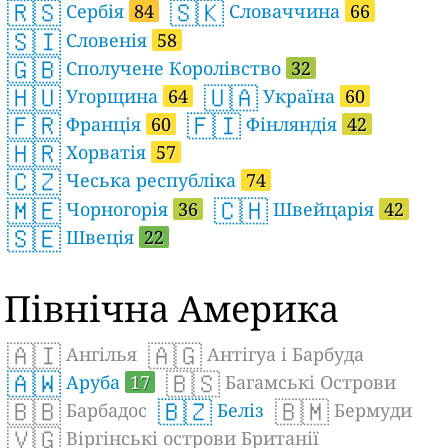
🇷🇸
🇸🇰
Сербія
84
Словаччина
66
🇸🇮
Словенія
58
🇬🇧
Сполучене Королівство
32
🇭🇺
🇺🇦
Угорщина
64
Україна
60
🇫🇷
🇫🇮
Франція
60
Фінляндія
42
🇭🇷
Хорватія
57
🇨🇿
Чеська республіка
74
🇲🇪
🇨🇭
Чорногорія
36
Швейцарія
42
🇸🇪
Швеція
22
Північна Америка
🇦🇮
🇦🇬
Ангілья
Антігуа і Барбуда
🇦🇼
🇧🇸
Аруба
17
Багамські Острови
🇧🇧
🇧🇿
🇧🇲
Барбадос
Беліз
Бермуди
🇻🇬
Віргінські острови Британії