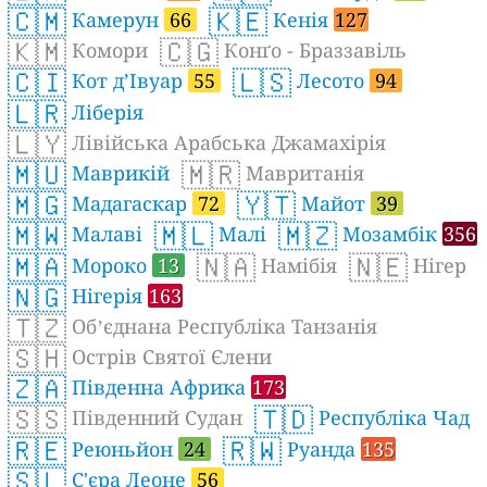
🇨🇲
🇰🇪
Камерун
66
Кенія
127
🇰🇲
🇨🇬
Комори
Конґо - Браззавіль
🇨🇮
🇱🇸
Кот д’Івуар
55
Лесото
94
🇱🇷
Ліберія
🇱🇾
Лівійська Арабська Джамахірія
🇲🇺
🇲🇷
Маврикій
Мавританія
🇲🇬
🇾🇹
Мадагаскар
72
Майот
39
🇲🇼
🇲🇱
🇲🇿
Малаві
Малі
Мозамбік
356
🇲🇦
🇳🇦
🇳🇪
Мороко
13
Намібія
Нігер
🇳🇬
Нігерія
163
🇹🇿
Обʼєднана Республіка Танзанія
🇸🇭
Острів Святої Єлени
🇿🇦
Південна Африка
173
🇸🇸
🇹🇩
Південний Судан
Республіка Чад
🇷🇪
🇷🇼
Реюньйон
24
Руанда
135
🇸🇱
С'єра Леоне
56