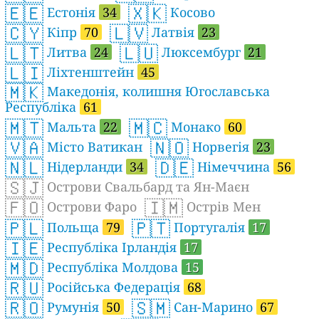
🇪🇪
🇽🇰
Естонія
34
Косово
🇨🇾
🇱🇻
Кіпр
70
Латвія
23
🇱🇹
🇱🇺
Литва
24
Люксембург
21
🇱🇮
Ліхтенштейн
45
🇲🇰
Македонія, колишня Югославська
Республіка
61
🇲🇹
🇲🇨
Мальта
22
Монако
60
🇻🇦
🇳🇴
Місто Ватикан
Норвегія
23
🇳🇱
🇩🇪
Нідерланди
34
Німеччина
56
🇸🇯
Острови Свальбард та Ян-Маєн
🇫🇴
🇮🇲
Острови Фаро
Острів Мен
🇵🇱
🇵🇹
Польща
79
Португалія
17
🇮🇪
Республіка Ірландія
17
🇲🇩
Республіка Молдова
15
🇷🇺
Російська Федерація
68
🇷🇴
🇸🇲
Румунія
50
Сан-Марино
67