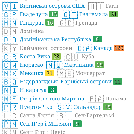
🇻🇮
🇭🇹
Віргінські острови США
Гаїті
🇬🇵
🇬🇹
Гваделупа
13
Гватемала
21
🇭🇳
🇬🇩
Гондурас
16
Гренада
🇩🇲
Домініка
🇩🇴
Домініканська Республіка
8
🇰🇾
🇨🇦
Кайманові острови
Канада
129
🇨🇷
🇨🇺
Коста-Рика
28
Куба
🇨🇼
🇲🇶
Кюрасао
Мартиніка
19
🇲🇽
🇲🇸
Мексика
71
Монсеррат
🇧🇶
Нідерландські Карибські острови
11
🇳🇮
Нікарагуа
3
🇲🇫
🇵🇦
Острів Святого Мартіна
Панама
🇵🇷
🇸🇻
Пуерто-Ріко
Сальвадор
19
🇱🇨
🇧🇱
Санта Лючія
Сен-Бартельмі
🇵🇲
Сен-Пʼєр і Мікелон
9
🇰🇳
Сент Кітс і Невіс