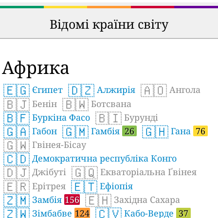
Відомі країни світу
Африка
🇪🇬
🇩🇿
🇦🇴
Єгипет
Алжирія
Ангола
🇧🇯
🇧🇼
Бенін
Ботсвана
🇧🇫
🇧🇮
Буркіна Фасо
Бурунді
🇬🇦
🇬🇲
🇬🇭
Габон
Гамбія
26
Гана
76
🇬🇼
Гвінея-Бісау
🇨🇩
Демократична республіка Конго
🇩🇯
🇬🇶
Джібуті
Екваторіальна Ґвінея
🇪🇷
🇪🇹
Ерітрея
Ефіопія
🇿🇲
🇪🇭
Замбія
156
Західна Сахара
🇿🇼
🇨🇻
Зімбабве
124
Кабо-Верде
37