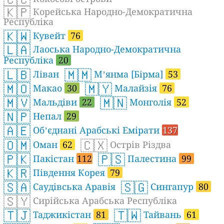
🇰🇵
Корейська Народно-Демократична
Республіка
🇰🇼
Кувейт
76
🇱🇦
Лаоська Народно-Демократична
Республіка
20
🇱🇧
🇲🇲
Ліван
Мʼянма [Бірма]
53
🇲🇴
🇲🇾
Макао
30
Малайзія
76
🇲🇻
🇲🇳
Мальдіви
22
Монголія
52
🇳🇵
Непал
29
🇦🇪
Обʼєднані Арабські Емірати
137
🇴🇲
🇨🇽
Оман
62
Острів Різдва
🇵🇰
🇵🇸
Пакістан
112
Палестина
99
🇰🇷
Південня Корея
79
🇸🇦
🇸🇬
Саудівська Аравія
Сингапур
80
🇸🇾
Сирійська Арабська Республіка
🇹🇯
🇹🇼
Таджикістан
81
Тайвань
61