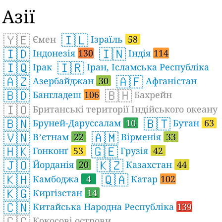
Азії
🇾🇪
🇮🇱
Ємен
Ізраїль
58
🇮🇩
🇮🇳
Індонезія
130
Індія
114
🇮🇶
🇮🇷
Ірак
Іран, Ісламська Республіка
🇦🇿
🇦🇫
Азербайджан
30
Афганістан
🇧🇩
🇧🇭
Бангладеш
106
Бахрейн
🇮🇴
Британські території Індійського океану
🇧🇳
🇧🇹
Бруней-Даруссалам
10
Бутан
63
🇻🇳
🇦🇲
Вʼєтнам
22
Вірменія
33
🇭🇰
🇬🇪
Гонконґ
53
Грузія
42
🇯🇴
🇰🇿
Йорданія
20
Казахстан
44
🇰🇭
🇶🇦
Камбоджа
4
Катар
102
🇰🇬
Киргізстан
14
🇨🇳
Китайська Народна Республіка
139
🇨🇨
Кокосові острови