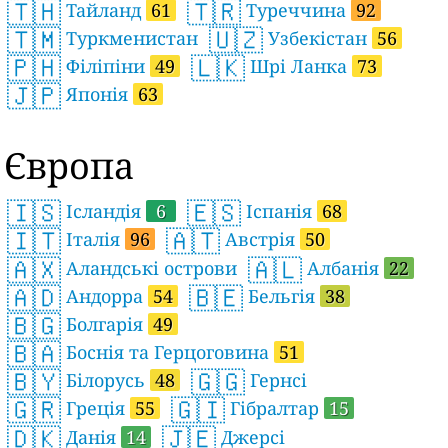
🇹🇭
🇹🇷
Тайланд
61
Туреччина
92
🇹🇲
🇺🇿
Туркменистан
Узбекістан
56
🇵🇭
🇱🇰
Філіпіни
49
Шрі Ланка
73
🇯🇵
Японія
63
Європа
🇮🇸
🇪🇸
Ісландія
6
Іспанія
68
🇮🇹
🇦🇹
Італія
96
Австрія
50
🇦🇽
🇦🇱
Аландські острови
Албанія
22
🇦🇩
🇧🇪
Андорра
54
Бельгія
38
🇧🇬
Болгарія
49
🇧🇦
Боснія та Герцоговина
51
🇧🇾
🇬🇬
Білорусь
48
Гернсі
🇬🇷
🇬🇮
Греція
55
Гібралтар
15
🇩🇰
🇯🇪
Данія
14
Джерсі