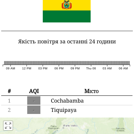
Якість повітря за останні 24 години
09 AM
12 PM
03 PM
06 PM
09 PM
Thu 06
03 AM
06 AM
#
AQI
Місто
1
-
Cochabamba
2
-
Tiquipaya