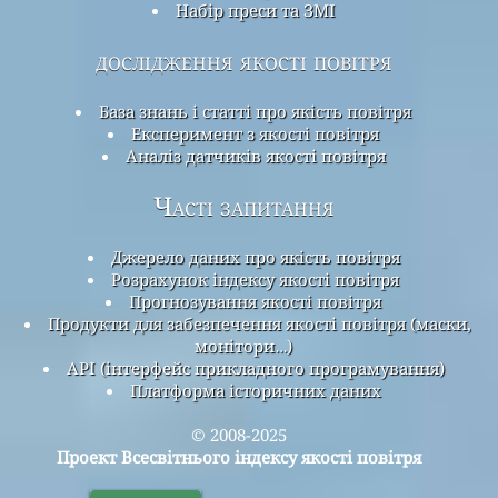
Набір преси та ЗМІ
дослідження якості повітря
База знань і статті про якість повітря
Експеримент з якості повітря
Аналіз датчиків якості повітря
Часті запитання
Джерело даних про якість повітря
Розрахунок індексу якості повітря
Прогнозування якості повітря
Продукти для забезпечення якості повітря (маски,
монітори…)
API (інтерфейс прикладного програмування)
Платформа історичних даних
© 2008-2025
Проект Всесвітнього індексу якості повітря