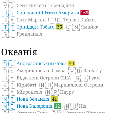
🇻🇨
Сент-Вінсент і Ґренадіни
🇺🇸
Сполучені Штати Америки
165
🇸🇽
🇹🇨
Сінт-Мартен
Теркс і Кайкос
🇹🇹
🇯🇲
Трінідад і Тобаго
36
Ямайка
🇬🇱
Ґренландія
Океанія
🇦🇺
Австралійський Союз
44
🇦🇸
🇻🇺
Американське Самоа
Вануату
🇺🇲
🇬🇺
Віддалені Острови США
Гуам
🇰🇮
🇲🇭
Кірибаті
Маршаллові Острови
🇫🇲
🇳🇷
Мікронезія
Науру
🇳🇿
Нова Зеландія
41
🇳🇨
🇳🇺
Нова Каледонія
12
Нія