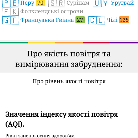
🇵🇪
🇸🇷
🇺🇾
Перу
70
Сурінам
Уругвай
🇫🇰
Фолклендські острови
🇬🇫
🇨🇱
Французька Гвіана
27
Чілі
125
Про якість повітря та
вимірювання забруднення:
Про рівень якості повітря
-
Значення індексу якості повітря
(AQI).
Рівні занепокоєння здоров'ям