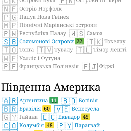
🇨🇰
🇵🇳
Острови Кука
Острови Піткерн
🇳🇫
Острів Норфолк
🇵🇬
Папуа Нова Гвінея
🇲🇵
Північні Маріанські острови
🇵🇼
🇼🇸
Республіка Палау
Самоа
🇸🇧
🇹🇰
Соломонові Острови
22
Токелау
🇹🇴
🇹🇻
🇹🇱
Тонга
Тувалу
Тімор-Лешті
🇼🇫
Уолліс і Футуна
🇵🇫
🇫🇯
Французька Полінезія
Фіджі
Південна Америка
🇦🇷
🇧🇴
Аргентина
11
Болівія
🇧🇷
🇻🇪
Бразілія
60
Венесуела
🇬🇾
🇪🇨
Гайана
Еквадор
45
🇨🇴
🇵🇾
Колумбія
48
Парагвай