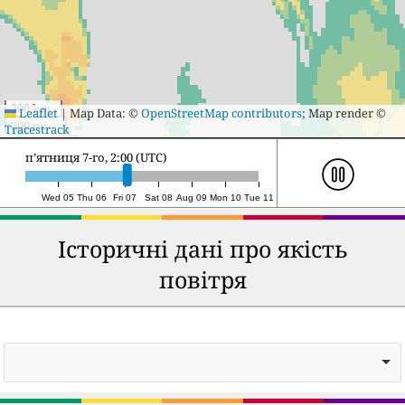
300 km
Leaflet
|
Map Data: ©
OpenStreetMap contributors
; Map render ©
200 mi
Tracestrack
субота 8-го, 1:00 (UTC)
Wed 05
Thu 06
Fri 07
Sat 08
Aug 09
Mon 10
Tue 11
Історичні дані про якість
повітря