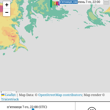
субота, серпень 8-го, 18:00
субота, серпень 8-го, 18:00
+
−
1000 km
Leaflet
|
Map Data: ©
OpenStreetMap contributors
; Map render ©
500 mi
Tracestrack
субота 8-го, 18:00 (UTC)