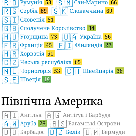
🇷🇴
🇸🇲
Румунія
53
Сан-Марино
66
🇷🇸
🇸🇰
Сербія
89
Словаччина
69
🇸🇮
Словенія
51
🇬🇧
Сполучене Королівство
34
🇭🇺
🇺🇦
Угорщина
73
Україна
56
🇫🇷
🇫🇮
Франція
45
Фінляндія
27
🇭🇷
Хорватія
51
🇨🇿
Чеська республіка
65
🇲🇪
🇨🇭
Чорногорія
53
Швейцарія
36
🇸🇪
Швеція
19
Північна Америка
🇦🇮
🇦🇬
Ангілья
Антігуа і Барбуда
🇦🇼
🇧🇸
Аруба
28
Багамські Острови
🇧🇧
🇧🇿
🇧🇲
Барбадос
Беліз
Бермуди