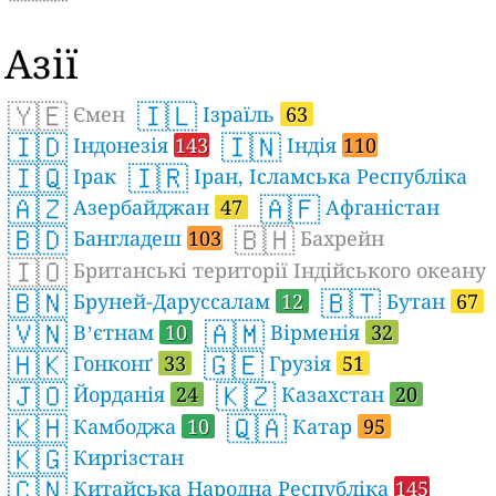
Азії
🇾🇪
🇮🇱
Ємен
Ізраїль
63
🇮🇩
🇮🇳
Індонезія
143
Індія
110
🇮🇶
🇮🇷
Ірак
Іран, Ісламська Республіка
🇦🇿
🇦🇫
Азербайджан
47
Афганістан
🇧🇩
🇧🇭
Бангладеш
103
Бахрейн
🇮🇴
Британські території Індійського океану
🇧🇳
🇧🇹
Бруней-Даруссалам
12
Бутан
67
🇻🇳
🇦🇲
Вʼєтнам
10
Вірменія
32
🇭🇰
🇬🇪
Гонконґ
33
Грузія
51
🇯🇴
🇰🇿
Йорданія
24
Казахстан
20
🇰🇭
🇶🇦
Камбоджа
10
Катар
95
🇰🇬
Киргізстан
🇨🇳
Китайська Народна Республіка
145