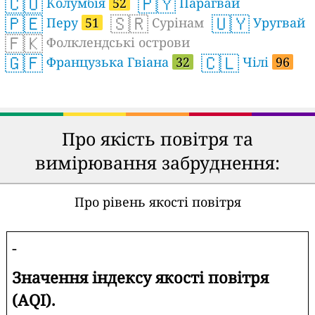
🇨🇴
🇵🇾
Колумбія
52
Парагвай
🇵🇪
🇸🇷
🇺🇾
Перу
51
Сурінам
Уругвай
🇫🇰
Фолклендські острови
🇬🇫
🇨🇱
Французька Гвіана
32
Чілі
96
Про якість повітря та
вимірювання забруднення:
Про рівень якості повітря
-
Значення індексу якості повітря
(AQI).