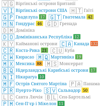
🇻🇬
Віргінські острови Британії
🇻🇮
🇭🇹
Віргінські острови США
Гаїті
🇬🇵
🇬🇹
Гваделупа
17
Гватемала
42
🇭🇳
🇬🇩
Гондурас
46
Гренада
🇩🇲
Домініка
🇩🇴
Домініканська Республіка
12
🇰🇾
🇨🇦
Кайманові острови
Канада
132
🇨🇷
🇨🇺
Коста-Рика
21
Куба
🇨🇼
🇲🇶
Кюрасао
Мартиніка
19
🇲🇽
🇲🇸
Мексика
88
Монсеррат
🇧🇶
Нідерландські Карибські острови
17
🇳🇮
Нікарагуа
10
🇲🇫
🇵🇦
Острів Святого Мартіна
Панама
🇵🇷
🇸🇻
Пуерто-Ріко
Сальвадор
50
🇱🇨
🇧🇱
Санта Лючія
Сен-Бартельмі
🇵🇲
Сен-Пʼєр і Мікелон
11