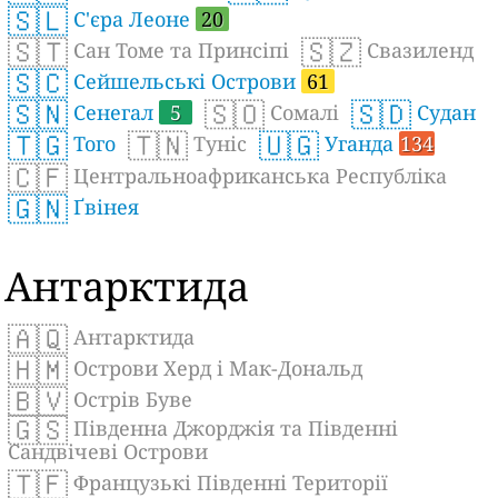
🇸🇱
С'єра Леоне
20
🇸🇹
🇸🇿
Сан Томе та Принсіпі
Свазиленд
🇸🇨
Сейшельські Острови
61
🇸🇳
🇸🇴
🇸🇩
Сенегал
5
Сомалі
Судан
🇹🇬
🇹🇳
🇺🇬
Того
Туніс
Уганда
134
🇨🇫
Центральноафриканська Республіка
🇬🇳
Ґвінея
Антарктида
🇦🇶
Антарктида
🇭🇲
Острови Херд і Мак-Дональд
🇧🇻
Острів Буве
🇬🇸
Південна Джорджія та Південні
Сандвічеві Острови
🇹🇫
Французькі Південні Території