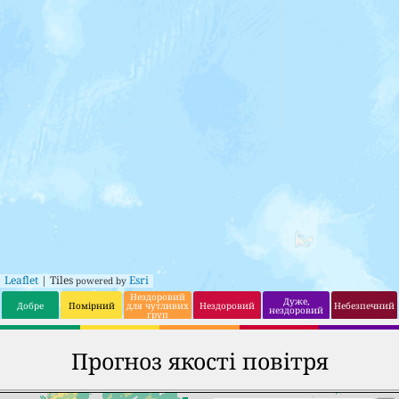
Leaflet
| Tiles
Esri
powered by
Нездоровий
Дуже,
Добре
Помірний
для чутливих
Нездоровий
Небезпечний
нездоровий
груп
Прогноз якості повітря