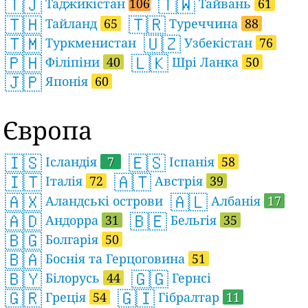
🇹🇯
🇹🇼
Таджикістан
106
Тайвань
61
🇹🇭
🇹🇷
Тайланд
65
Туреччина
88
🇹🇲
🇺🇿
Туркменистан
Узбекістан
76
🇵🇭
🇱🇰
Філіпіни
40
Шрі Ланка
50
🇯🇵
Японія
60
Європа
🇮🇸
🇪🇸
Ісландія
7
Іспанія
58
🇮🇹
🇦🇹
Італія
72
Австрія
39
🇦🇽
🇦🇱
Аландські острови
Албанія
17
🇦🇩
🇧🇪
Андорра
31
Бельгія
35
🇧🇬
Болгарія
50
🇧🇦
Боснія та Герцоговина
51
🇧🇾
🇬🇬
Білорусь
44
Гернсі
🇬🇷
🇬🇮
Греція
54
Гібралтар
11