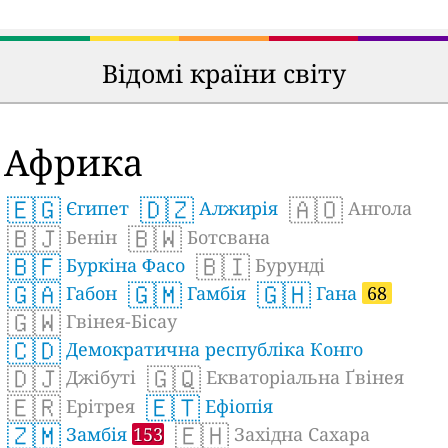
Відомі країни світу
Африка
🇪🇬
🇩🇿
🇦🇴
Єгипет
Алжирія
Ангола
🇧🇯
🇧🇼
Бенін
Ботсвана
🇧🇫
🇧🇮
Буркіна Фасо
Бурунді
🇬🇦
🇬🇲
🇬🇭
Габон
Гамбія
Гана
68
🇬🇼
Гвінея-Бісау
🇨🇩
Демократична республіка Конго
🇩🇯
🇬🇶
Джібуті
Екваторіальна Ґвінея
🇪🇷
🇪🇹
Ерітрея
Ефіопія
🇿🇲
🇪🇭
Замбія
153
Західна Сахара