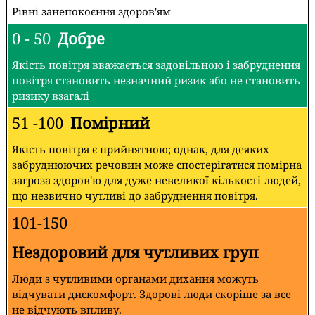
Рівні занепокоєння здоров'ям
0 - 50
Добре
Якість повітря вважається задовільною і забруднення
повітря становить незначний ризик або не становить
ризику взагалі
51 -100
Помірний
Якість повітря є прийнятною; однак, для деяких
забруднюючих речовин може спостерігатися помірна
загроза здоров'ю для дуже невеликої кількості людей,
що незвично чутливі до забруднення повітря.
101-150
Нездоровий для чутливих груп
Люди з чутливими органами дихання можуть
відчувати дискомфорт. Здорові люди скоріше за все
не відчують впливу.