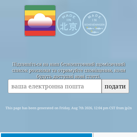
Підпишіться на наш безкоштовний щомісячний
список розсилки та отримуйте сповіщення, коли
будуть доступні нові статті.
подати
This page has been generated on Friday, Aug 7th 2026, 12:04 pm CST from jp2n