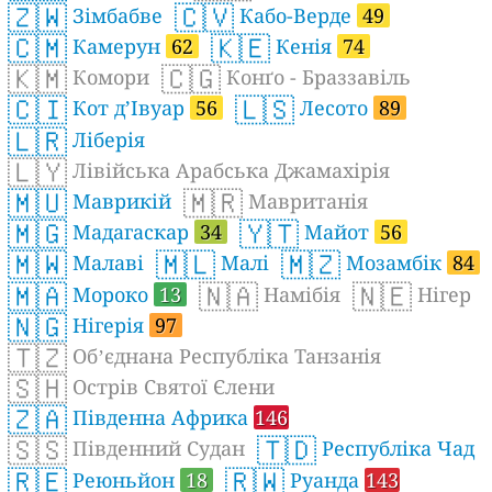
🇿🇼
🇨🇻
Зімбабве
Кабо-Верде
49
🇨🇲
🇰🇪
Камерун
62
Кенія
74
🇰🇲
🇨🇬
Комори
Конґо - Браззавіль
🇨🇮
🇱🇸
Кот д’Івуар
56
Лесото
89
🇱🇷
Ліберія
🇱🇾
Лівійська Арабська Джамахірія
🇲🇺
🇲🇷
Маврикій
Мавританія
🇲🇬
🇾🇹
Мадагаскар
34
Майот
56
🇲🇼
🇲🇱
🇲🇿
Малаві
Малі
Мозамбік
84
🇲🇦
🇳🇦
🇳🇪
Мороко
13
Намібія
Нігер
🇳🇬
Нігерія
97
🇹🇿
Обʼєднана Республіка Танзанія
🇸🇭
Острів Святої Єлени
🇿🇦
Південна Африка
146
🇸🇸
🇹🇩
Південний Судан
Республіка Чад
🇷🇪
🇷🇼
Реюньйон
18
Руанда
143