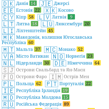
🇩🇰
🇯🇪
Данія
14
Джерсі
🇪🇪
🇽🇰
Естонія
22
Косово
🇨🇾
🇱🇻
Кіпр
58
Латвія
9
🇱🇹
🇱🇺
Литва
18
Люксембург
20
🇱🇮
Ліхтенштейн
45
🇲🇰
Македонія, колишня Югославська
Республіка
60
🇲🇹
🇲🇨
Мальта
37
Монако
52
🇻🇦
🇳🇴
Місто Ватикан
Норвегія
23
🇳🇱
🇩🇪
Нідерланди
30
Німеччина
64
🇸🇯
Острови Свальбард та Ян-Маєн
🇫🇴
🇮🇲
Острови Фаро
Острів Мен
🇵🇱
🇵🇹
Польща
62
Португалія
22
🇮🇪
Республіка Ірландія
19
🇲🇩
Республіка Молдова
15
🇷🇺
Російська Федерація
89