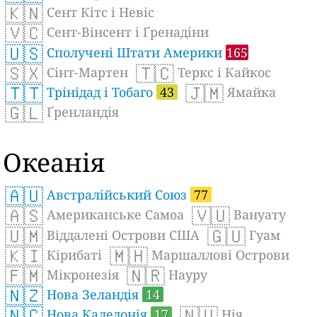
🇰🇳
Сент Кітс і Невіс
🇻🇨
Сент-Вінсент і Ґренадіни
🇺🇸
Сполучені Штати Америки
165
🇸🇽
🇹🇨
Сінт-Мартен
Теркс і Кайкос
🇹🇹
🇯🇲
Трінідад і Тобаго
43
Ямайка
🇬🇱
Ґренландія
Океанія
🇦🇺
Австралійський Союз
77
🇦🇸
🇻🇺
Американське Самоа
Вануату
🇺🇲
🇬🇺
Віддалені Острови США
Гуам
🇰🇮
🇲🇭
Кірибаті
Маршаллові Острови
🇫🇲
🇳🇷
Мікронезія
Науру
🇳🇿
Нова Зеландія
14
🇳🇨
🇳🇺
Нова Каледонія
17
Нія