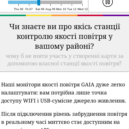
Thu 06
Fri 07
Sat 08
Aug 09
Mon 10
Tue 11
Wed 12
Чи знаєте ви про якісь станції
контролю якості повітря у
вашому районі?
чому б не взяти участь у створенні карти за
допомогою власної станції якості повітря?
Наші монітори якості повітря GAIA дуже легко
налаштувати: вам потрібна лише точка
доступу WIFI і USB-сумісне джерело живлення.
Після підключення рівень забруднення повітря
в реальному часі миттєво стає доступним на