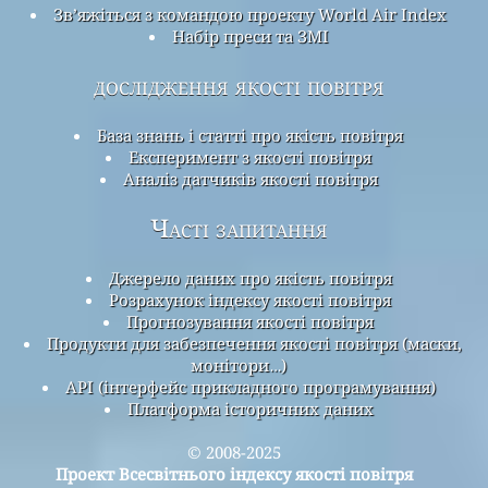
Зв’яжіться з командою проекту World Air Index
Набір преси та ЗМІ
дослідження якості повітря
База знань і статті про якість повітря
Експеримент з якості повітря
Аналіз датчиків якості повітря
Часті запитання
Джерело даних про якість повітря
Розрахунок індексу якості повітря
Прогнозування якості повітря
Продукти для забезпечення якості повітря (маски,
монітори…)
API (інтерфейс прикладного програмування)
Платформа історичних даних
© 2008-2025
Проект Всесвітнього індексу якості повітря