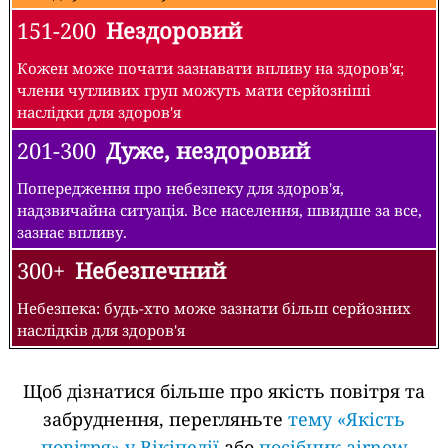
151-200
Нездоровий
Кожен може почати зазнавати впливу на здоров'я;
члени чутливих груп можуть мати серйозніші
наслідки для здоров'я
201-300
Дуже, нездоровий
Попередження про небезпеку для здоров'я,
надзвичайна ситуація. Все населення, швидше за все,
зазнає впливу.
300+
Небезпечний
Небезпека: будь-хто може зазнати більш серйозних
наслідків для здоров'я
Щоб дізнатися більше про якість повітря та
забруднення, перегляньте
тему «Якість
повітря» у Вікіпедії
або
посібник airnow