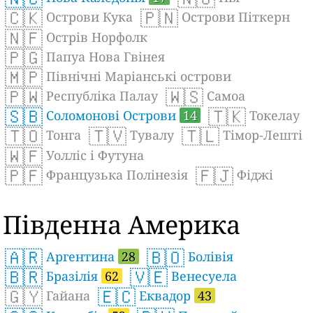
🇨🇰
🇵🇳
Острови Кука
Острови Піткерн
🇳🇫
Острів Норфолк
🇵🇬
Папуа Нова Гвінея
🇲🇵
Північні Маріанські острови
🇵🇼
🇼🇸
Республіка Палау
Самоа
🇸🇧
🇹🇰
Соломонові Острови
14
Токелау
🇹🇴
🇹🇻
🇹🇱
Тонга
Тувалу
Тімор-Лешті
🇼🇫
Уолліс і Футуна
🇵🇫
🇫🇯
Французька Полінезія
Фіджі
Південна Америка
🇦🇷
🇧🇴
Аргентина
28
Болівія
🇧🇷
🇻🇪
Бразілія
62
Венесуела
🇬🇾
🇪🇨
Гайана
Еквадор
43