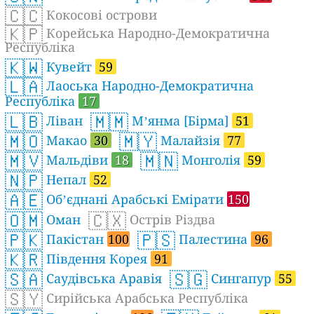
🇨🇨
Кокосові острови
🇰🇵
Корейська Народно-Демократична
Республіка
🇰🇼
Кувейт
59
🇱🇦
Лаоська Народно-Демократична
Республіка
17
🇱🇧
🇲🇲
Ліван
Мʼянма [Бірма]
51
🇲🇴
🇲🇾
Макао
30
Малайзія
77
🇲🇻
🇲🇳
Мальдіви
18
Монголія
59
🇳🇵
Непал
52
🇦🇪
Обʼєднані Арабські Емірати
150
🇴🇲
🇨🇽
Оман
Острів Різдва
🇵🇰
🇵🇸
Пакістан
100
Палестина
96
🇰🇷
Південня Корея
91
🇸🇦
🇸🇬
Саудівська Аравія
Сингапур
55
🇸🇾
Сирійська Арабська Республіка