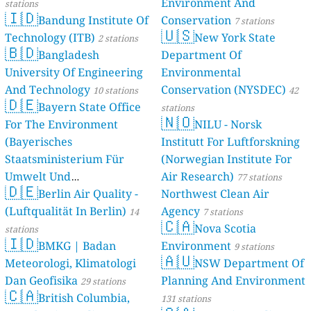
Environment And
stations
🇮🇩
Bandung Institute Of
Conservation
7 stations
🇺🇸
Technology (ITB)
New York State
2 stations
🇧🇩
Bangladesh
Department Of
University Of Engineering
Environmental
And Technology
Conservation (NYSDEC)
10 stations
42
🇩🇪
Bayern State Office
stations
🇳🇴
For The Environment
NILU - Norsk
(Bayerisches
Institutt For Luftforskning
Staatsministerium Für
(Norwegian Institute For
Umwelt Und
Air Research)
77 stations
🇩🇪
Berlin Air Quality -
Verbraucherschutz) - LfU
Northwest Clean Air
(Luftqualität In Berlin)
Agency
46 stations
14
7 stations
🇨🇦
Nova Scotia
stations
🇮🇩
BMKG | Badan
Environment
9 stations
🇦🇺
Meteorologi, Klimatologi
NSW Department Of
Dan Geofisika
Planning And Environment
29 stations
🇨🇦
British Columbia,
131 stations