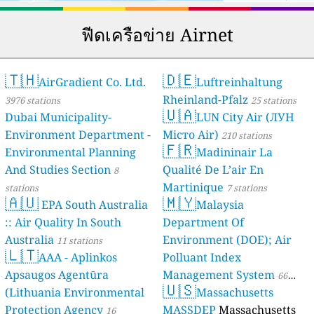
ฟีดเครือข่าย Airnet
🇹🇭
🇩🇪
AirGradient Co. Ltd.
Luftreinhaltung
Rheinland-Pfalz
3976 stations
25 stations
🇺🇦
Dubai Municipality-
LUN City Air (ЛУН
Environment Department -
Місто Air)
210 stations
🇫🇷
Environmental Planning
Madininair La
And Studies Section
Qualité De L’air En
8
Martinique
stations
7 stations
🇦🇺
🇲🇾
EPA South Australia
Malaysia
:: Air Quality In South
Department Of
Australia
Environment (DOE); Air
11 stations
🇱🇹
AAA - Aplinkos
Polluant Index
Apsaugos Agentūra
Management System
66
🇺🇸
(Lithuania Environmental
Massachusetts
stations
Protection Agency
MASSDEP
Massachusetts
16