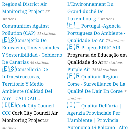
Regional District Air
L'Environnement Du
Monitoring Project
Grand-duché De
35
Luxembourg
stations
5 stations
🇵🇹
Communities Against
Portugal -Agencia
Pollution (CAP)
Portuguesa Do Ambiente -
11 stations
🇪🇸
Consejería De
Qualidade Do Ar
70 stations
🇧🇷
Educación, Universidades
Projeto EDUC.AIR
Y Sostenibilidad - Gobierno
Programa de Educação em
De Canarias
Qualidade do Ar
49 stations
31 stations
🇪🇸
Conselleria De
Purple Air
74142 stations
🇫🇷
Infraestructuras,
Qualitair Région
Territorio Y Medio
Corse - Surveillance De La
Ambiente (Calidad Del
Qualité De L'air En Corse
7
Aire - CALIDAD
stations
🇮🇪
🇮🇹
AMBIENTAL)
Cork City Council
Qualità Dell’aria |
23 stations
CCC
Cork City Council Air
Agenzia Provinciale Per
Monitoring Project
L'ambiente | Provincia
53
Autonoma Di Bolzano - Alto
stations