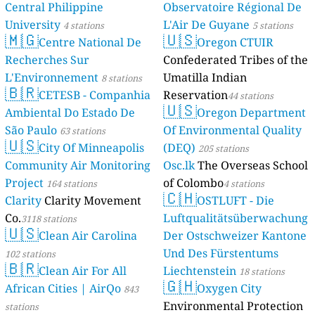
Central Philippine
Observatoire Régional De
University
L'Air De Guyane
4 stations
5 stations
🇲🇬
🇺🇸
Centre National De
Oregon CTUIR
Recherches Sur
Confederated Tribes of the
L'Environnement
Umatilla Indian
8 stations
🇧🇷
CETESB - Companhia
Reservation
44 stations
🇺🇸
Ambiental Do Estado De
Oregon Department
São Paulo
Of Environmental Quality
63 stations
🇺🇸
City Of Minneapolis
(DEQ)
205 stations
Community Air Monitoring
Osc.lk
The Overseas School
Project
of Colombo
164 stations
4 stations
🇨🇭
Clarity
Clarity Movement
OSTLUFT - Die
Co.
Luftqualitätsüberwachung
3118 stations
🇺🇸
Clean Air Carolina
Der Ostschweizer Kantone
Und Des Fürstentums
102 stations
🇧🇷
Clean Air For All
Liechtenstein
18 stations
🇬🇭
African Cities | AirQo
Oxygen City
843
Environmental Protection
stations