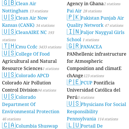
🇬🇧
Clean Air
Agency in Ghana
2 stations
Nottingham
Pai Air
13 stations
28 stations
🇺🇸
🇵🇰
Clean Air Now
Pakistan Punjab Air
Kansas (CANK)
Quality Network
34 stations
47 stations
🇺🇸
🇮🇳
CleanAIRE NC
Paljor Naygyal Girls
193
School
stations
1 stations
🇹🇭
🇬🇷
Cmu Ccdc
PANACEA
3433 stations
🇺🇸
College Of Food
PANhellenic infrastructure
Agricultural and Natural
for Atmospheric
Resource Sciences
Composition and climatE
1 stations
🇺🇸
Colorado APCD
chAnge
123 stations
🇵🇪
Colorado Air Pollution
PCUP
Pontificia
Control Division
Universidad Católica del
94 stations
🇺🇸
Colorado
Perú
5 stations
🇺🇸
Department Of
Physicians For Social
Environmental Protection
Responsibility
Pennsylvania
46 stations
114 stations
🇨🇦
🇱🇺
Columbia Shuswap
Portail De