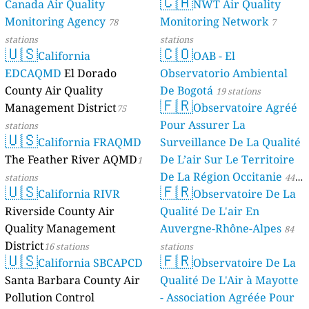
🇨🇦
Canada Air Quality
NWT Air Quality
Monitoring Agency
Monitoring Network
78
7
stations
stations
🇺🇸
🇨🇴
California
OAB - El
EDCAQMD
El Dorado
Observatorio Ambiental
County Air Quality
De Bogotá
19 stations
🇫🇷
Management District
Observatoire Agréé
75
Pour Assurer La
stations
🇺🇸
California FRAQMD
Surveillance De La Qualité
The Feather River AQMD
De L’air Sur Le Territoire
1
De La Région Occitanie
stations
44
🇺🇸
🇫🇷
California RIVR
Observatoire De La
stations
Riverside County Air
Qualité De L'air En
Quality Management
Auvergne-Rhône-Alpes
84
District
16 stations
stations
🇺🇸
🇫🇷
California SBCAPCD
Observatoire De La
Santa Barbara County Air
Qualité De L'Air à Mayotte
Pollution Control
- Association Agréée Pour