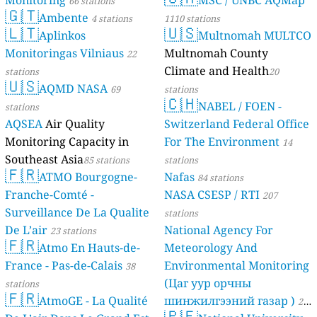
66 stations
🇬🇹
Ambente
4 stations
1110 stations
🇱🇹
🇺🇸
Aplinkos
Multnomah MULTCO
Monitoringas Vilniaus
Multnomah County
22
Climate and Health
stations
20
🇺🇸
AQMD NASA
69
stations
🇨🇭
NABEL / FOEN -
stations
AQSEA
Air Quality
Switzerland Federal Office
Monitoring Capacity in
For The Environment
14
Southeast Asia
85 stations
stations
🇫🇷
ATMO Bourgogne-
Nafas
84 stations
Franche-Comté -
NASA CSESP / RTI
207
Surveillance De La Qualite
stations
De L’air
National Agency For
23 stations
🇫🇷
Atmo En Hauts-de-
Meteorology And
France - Pas-de-Calais
Environmental Monitoring
38
(Цаг уур орчны
stations
🇫🇷
AtmoGE - La Qualité
шинжилгээний газар )
21
🇵🇪