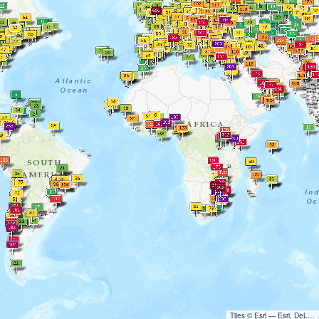
Tiles © Esri — Esri, DeLorme, NAVTEQ, TomTom, Intermap, iPC, USGS, FAO, NPS, NRCAN, GeoBase, Kadaster NL, Ordnance Survey, Esri Japan, METI, Esri China (Hong Kong), and the GIS User Community