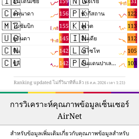
🇮🇩
🇳🇬
159
131
อินโดนีเซีย
ไนจีเรีย
🇨🇦
🇵🇰
156
122
แคนาดา
ปากีสถาน
🇲🇿
🇰🇼
155
113
โมซัมบิก
คูเวต
🇺🇬
🇮🇳
145
112
ยูกันดา
อินเดีย
🇨🇳
🇱🇸
142
105
จีน
เลโซโท
🇨🇱
🇵🇸
142
103
ชิลี
ดินแดนปาเลสไตน์
Ranking updated ไม่กี่วินาทีที่แล้ว
(6 ส.ค. 2026 เวลา 1:21)
การวิเคราะห์คุณภาพข้อมูลเซ็นเซอร์
AirNet
สำหรับข้อมูลเพิ่มเติมเกี่ยวกับคุณภาพข้อมูลสำหรับ