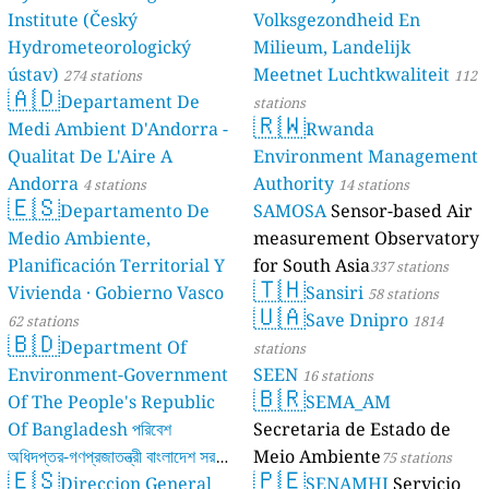
Institute (Český
Volksgezondheid En
Hydrometeorologický
Milieum, Landelijk
ústav)
Meetnet Luchtkwaliteit
274 stations
112
🇦🇩
Departament De
stations
🇷🇼
Medi Ambient D'Andorra -
Rwanda
Qualitat De L'Aire A
Environment Management
Andorra
Authority
4 stations
14 stations
🇪🇸
Departamento De
SAMOSA
Sensor-based Air
Medio Ambiente,
measurement Observatory
Planificación Territorial Y
for South Asia
337 stations
🇹🇭
Vivienda · Gobierno Vasco
Sansiri
58 stations
🇺🇦
Save Dnipro
62 stations
1814
🇧🇩
Department Of
stations
Environment-Government
SEEN
16 stations
🇧🇷
Of The People's Republic
SEMA_AM
Of Bangladesh পরিবেশ
Secretaria de Estado de
অধিদপ্তর-গণপ্রজাতন্ত্রী বাংলাদেশ সরকার
Meio Ambiente
75 stations
🇪🇸
🇵🇪
Direccion General
SENAMHI
Servicio
17 stations