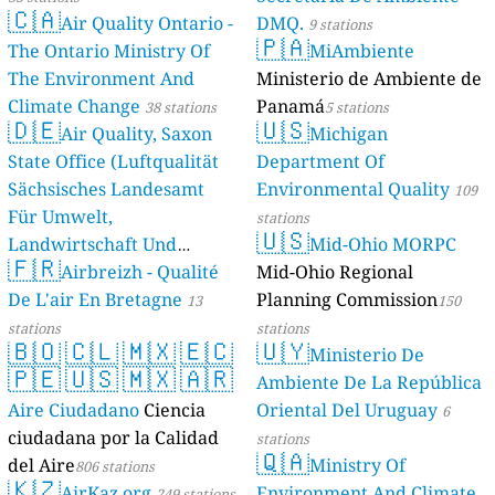
🇨🇦
Air Quality Ontario -
DMQ.
9 stations
🇵🇦
The Ontario Ministry Of
MiAmbiente
The Environment And
Ministerio de Ambiente de
Climate Change
Panamá
38 stations
5 stations
🇩🇪
🇺🇸
Air Quality, Saxon
Michigan
State Office (Luftqualität
Department Of
Sächsisches Landesamt
Environmental Quality
109
Für Umwelt,
stations
🇺🇸
Landwirtschaft Und
Mid-Ohio MORPC
🇫🇷
Geologie)
Airbreizh - Qualité
Mid-Ohio Regional
50 stations
De L'air En Bretagne
Planning Commission
13
150
stations
stations
🇧🇴
🇨🇱
🇲🇽
🇪🇨
🇺🇾
Ministerio De
🇵🇪
🇺🇸
🇲🇽
🇦🇷
Ambiente De La República
Aire Ciudadano
Ciencia
Oriental Del Uruguay
6
ciudadana por la Calidad
stations
🇶🇦
del Aire
Ministry Of
806 stations
🇰🇿
AirKaz.org
Environment And Climate
249 stations