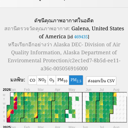
ดัชนีคุณภาพอากาศในอดีต
สถานีตรวจวัดคุณภาพอากาศ:
Galena, United States
of America
[id
469435
]
หรือเรียกอีกอย่างว่า
Alaska DEC- Division of Air
Quality Information, Alaska Department of
Enviromental Protection/c2ec1ed7-8b5d-ee11-
a36c-005056916000
มลพิษ:
NO
O
PM
PM
CO
ส่งออกเป็น CSV
2
3
10
2.5
2026
Jan
Feb
Mar
Apr
May
Jun
Jul
Aug
M
T
W
T
F
S
S
2025
Jan
Feb
Mar
Apr
May
Jun
Jul
Aug