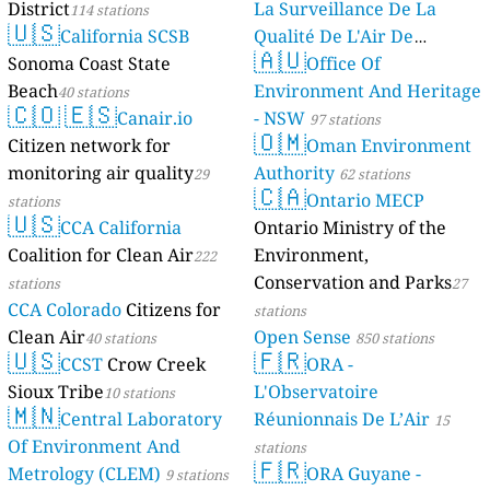
District
La Surveillance De La
114 stations
🇺🇸
California SCSB
Qualité De L'Air De
🇦🇺
Sonoma Coast State
Mayotte
Office Of
4 stations
Beach
Environment And Heritage
40 stations
🇨🇴
🇪🇸
Canair.io
- NSW
97 stations
🇴🇲
Citizen network for
Oman Environment
monitoring air quality
Authority
29
62 stations
🇨🇦
Ontario MECP
stations
🇺🇸
CCA California
Ontario Ministry of the
Coalition for Clean Air
Environment,
222
Conservation and Parks
stations
27
CCA Colorado
Citizens for
stations
Clean Air
Open Sense
40 stations
850 stations
🇺🇸
🇫🇷
CCST
Crow Creek
ORA -
Sioux Tribe
L'Observatoire
10 stations
🇲🇳
Central Laboratory
Réunionnais De L’Air
15
Of Environment And
stations
🇫🇷
Metrology (CLEM)
ORA Guyane -
9 stations