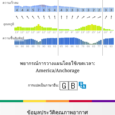
ความเร็วลม
4
4
4
5
7
6
5
4
4
3
3
3
3
3
2
2
3
3
อุณหภูมิ
13°
12°
12°
12°
16°
12°
12°
11°
10°
10°
9°
10°
13°
15°
15°
14°
10°
9°
ความชื้นสัมพัทธ์
84
86
86
86
70
90
93
93
95
96
96
92
76
66
63
77
91
93
พยากรณ์การวางแผนโดยใช้เขตเวลา:
America/Anchorage
🇬🇧
การแปลเป็นภาษาอื่น:
ข้อมูลประวัติคุณภาพอากาศ