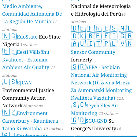
Medio Ambiente,
Nacional de Meteorología
Comunidad Autónoma De
e Hidrología del Perú
14
La Región De Murcia
11
stations
🇩🇪
🇫🇷
🇪🇸
🇳🇱
stations
🇳🇬
🇩🇰
🇧🇪
🇫🇮
🇬🇷
EdoState
Edo State
🇦🇺
🇮🇹
🇵🇱
🇻🇳
Nigeria
3 stations
🇪🇪
Eesti Välisõhu
Sensor Community
Kvaliteet - Estonian
formerly
🇸🇷
Ambient Air Quality
luftdaten.info
SEPA - Serbian
11
35808 stations
National Air Monitoring
stations
🇺🇸
EJCAN
Network (Državna Mreža
Environmental Justice
Za Automatski Monitoring
Community Action
Kvaliteta Vazduha)
121
🇸🇨
Network
Seychelles Air
28 stations
stations
🇳🇿
Environment
Monitoring
12 stations
🇬🇩
Canterbury - Kaunihera
SGU-GND
St.
Taiao Ki Waitaha
George’s University
10 stations
14
🇦🇺
Environment
stations