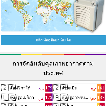
คลิกเพื่อดูข้อมูลเพิ่มเติม
การจัดอันดับคุณภาพอากาศตาม
ประเทศ
🇿🇦
🇿🇲
179
141
แอฟริกาใต้
แซมเบีย
🇺🇸
🇦🇪
173
137
สหรัฐอเมริกา
สหรัฐอาหรับเอมิเรตส์