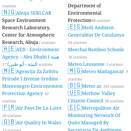
Department of
stations
🇳🇬
Abuja SERLCAR
Environmental
Space Environment
Protection
98 stations
🇪🇸
Research Laboratory,
Medi Ambient.
Center for Atmospheric
Generalitat De Catalunya
Research, Abuja
1 stations
64 stations
🇦🇪
AED - Environment
Meechai Bamboo Schools
Agency – Abu Dhabi ( هيئة
36 stations
البيئة - أبو ظبي)
Meteo Lausanne
57 stations
1 stations
🇲🇪
🇲🇬
Agencija Za Zaštitu
Meteo Madagascar
9
Prirode I životne Sredine -
stations
🇧🇬
Montenegro Environement
Meter.ac
165 stations
🇺🇸
Protection Agency
Methow Valley
10
Citizens Council
stations
38 stations
🇫🇷
🇪🇨
Air Pays De La Loire
Metropolitan Air
Monitoring Network Of
26 stations
🇬🇧
Air Quality In Wales
Quito Managed By
Secretaria De Ambiente
33 stations