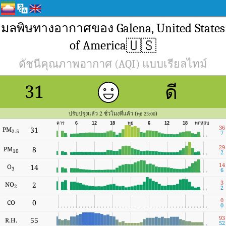
มลพิษทางอากาศของ Galena, United States
🇺🇸
of America
ดัชนีคุณภาพอากาศ (AQI) แบบเรียลไทม์
ดี
31
ปรับปรุงแล้ว 2 ชั่วโมงที่แล้ว (
)
พุธ 23:00
อังคาร
6
12
18
พุธ
6
12
18
พฤหัสบดี
36
PM
31
2.5
7
29
PM
8
10
2
14
O
14
3
6
3
NO
2
2
2
0
0
CO
0
93
55
R.H.
52