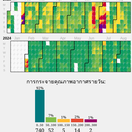
M
T
W
T
F
S
S
2024
Jan
Feb
Mar
Apr
May
Jun
Jul
Aug
M
T
W
T
F
S
S
การกระจายคุณภาพอากาศรายวัน:
92%
7%
2%
1%
1%
0..50
50..100
100..150
150..200
200..300
740
52
5
14
2