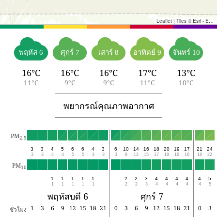
Leaflet
|
Tiles © Esri - Esri, DeLorme, NAVTEQ, TomTom, Intermap, iPC, USGS, FAO, NPS, NRCAN, GeoBase, Kadaster NL, Ordnance Survey, Esri Japan, METI, Esri China (Hong Kong), and the GIS User Community
พฤหัส 6
ศุกร์ 7
เสาร์ 8
อาทิตย์ 9
จันทร์ 10
16°C
16°C
16°C
17°C
13°C
11°C
9°C
9°C
11°C
10°C
พยากรณ์คุณภาพอากาศ
PM
2.5
3
3
4
5
6
6
4
3
6
10
14
16
18
20
19
17
21
24
3
3
4
4
5
5
3
3
3
8
12
15
17
19
16
16
18
22
PM
10
1
1
1
1
1
2
2
3
4
4
4
4
4
5
1
1
1
1
1
2
2
3
4
4
4
4
4
5
พฤหัสบดี 6
ศุกร์ 7
1
3
6
9
12
15
18
21
0
3
6
9
12
15
18
21
0
3
ชั่วโมง