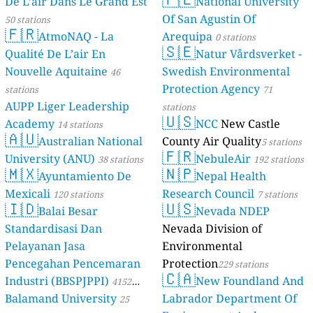
De L’air Dans Le Grand Est
National University
stations
Of San Agustin Of
50 stations
🇫🇷
AtmoNAQ - La
Arequipa
0 stations
🇸🇪
Qualité De L’air En
Natur Vårdsverket -
Nouvelle Aquitaine
Swedish Environmental
46
Protection Agency
stations
71
AUPP Liger Leadership
stations
🇺🇸
Academy
NCC
New Castle
14 stations
🇦🇺
Australian National
County Air Quality
5 stations
🇫🇷
University (ANU)
NebuleAir
38 stations
192 stations
🇲🇽
🇳🇵
Ayuntamiento De
Nepal Health
Mexicali
Research Council
120 stations
7 stations
🇮🇩
🇺🇸
Balai Besar
Nevada NDEP
Standardisasi Dan
Nevada Division of
Pelayanan Jasa
Environmental
Pencegahan Pencemaran
Protection
229 stations
🇨🇦
Industri (BBSPJPPI)
New Foundland And
4152
Balamand University
Labrador Department Of
stations
25