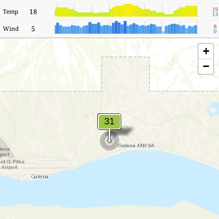
19
18
Temp
13
8
5
Wind
0
+
−