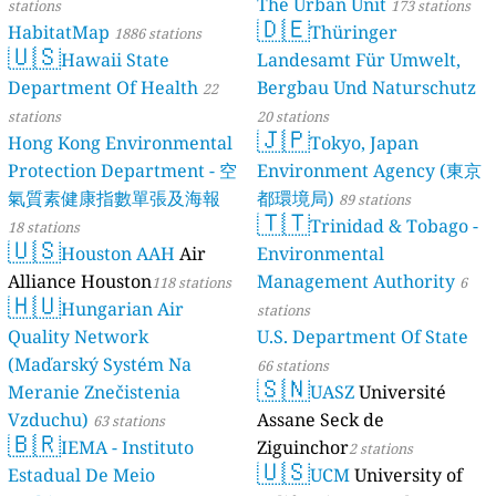
The Urban Unit
stations
173 stations
🇩🇪
HabitatMap
Thüringer
1886 stations
🇺🇸
Hawaii State
Landesamt Für Umwelt,
Department Of Health
Bergbau Und Naturschutz
22
stations
20 stations
🇯🇵
Hong Kong Environmental
Tokyo, Japan
Protection Department - 空
Environment Agency (東京
氣質素健康指數單張及海報
都環境局)
89 stations
🇹🇹
Trinidad & Tobago -
18 stations
🇺🇸
Houston AAH
Air
Environmental
Alliance Houston
Management Authority
118 stations
6
🇭🇺
Hungarian Air
stations
Quality Network
U.S. Department Of State
(Maďarský Systém Na
66 stations
🇸🇳
Meranie Znečistenia
UASZ
Université
Vzduchu)
Assane Seck de
63 stations
🇧🇷
IEMA - Instituto
Ziguinchor
2 stations
🇺🇸
Estadual De Meio
UCM
University of