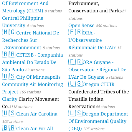
Of Environment And
Environment,
Metrology (CLEM)
Conservation and Parks
9 stations
27
Central Philippine
stations
University
Open Sense
4 stations
850 stations
🇲🇬
🇫🇷
Centre National De
ORA -
Recherches Sur
L'Observatoire
L'Environnement
Réunionnais De L’Air
8 stations
15
🇧🇷
CETESB - Companhia
stations
🇫🇷
Ambiental Do Estado De
ORA Guyane -
São Paulo
Observatoire Régional De
63 stations
🇺🇸
City Of Minneapolis
L'Air De Guyane
5 stations
🇺🇸
Community Air Monitoring
Oregon CTUIR
Project
Confederated Tribes of the
165 stations
Clarity
Clarity Movement
Umatilla Indian
Co.
Reservation
3118 stations
44 stations
🇺🇸
🇺🇸
Clean Air Carolina
Oregon Department
Of Environmental Quality
102 stations
🇧🇷
Clean Air For All
(DEQ)
205 stations