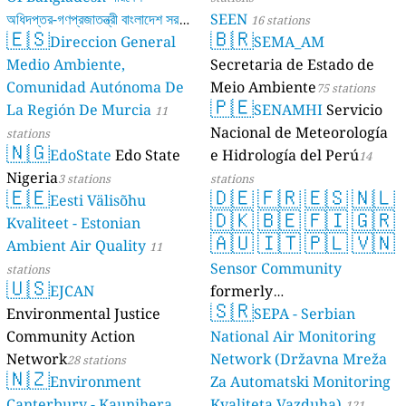
অধিদপ্তর-গণপ্রজাতন্ত্রী বাংলাদেশ সরকার
SEEN
16 stations
🇪🇸
🇧🇷
Direccion General
SEMA_AM
17 stations
Medio Ambiente,
Secretaria de Estado de
Comunidad Autónoma De
Meio Ambiente
75 stations
🇵🇪
La Región De Murcia
SENAMHI
Servicio
11
Nacional de Meteorología
stations
🇳🇬
EdoState
Edo State
e Hidrología del Perú
14
Nigeria
3 stations
stations
🇪🇪
🇩🇪
🇫🇷
🇪🇸
🇳🇱
Eesti Välisõhu
🇩🇰
🇧🇪
🇫🇮
🇬🇷
Kvaliteet - Estonian
🇦🇺
🇮🇹
🇵🇱
🇻🇳
Ambient Air Quality
11
Sensor Community
stations
🇺🇸
EJCAN
formerly
🇸🇷
Environmental Justice
luftdaten.info
SEPA - Serbian
35819 stations
Community Action
National Air Monitoring
Network
Network (Državna Mreža
28 stations
🇳🇿
Environment
Za Automatski Monitoring
Canterbury - Kaunihera
Kvaliteta Vazduha)
121