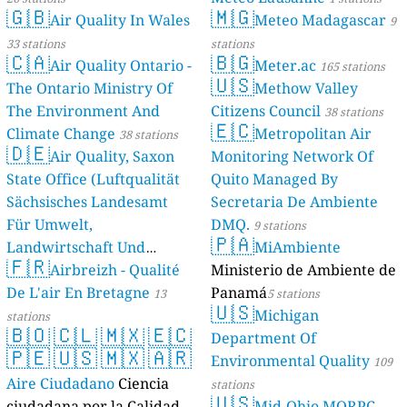
🇬🇧
🇲🇬
Air Quality In Wales
Meteo Madagascar
9
33 stations
stations
🇨🇦
🇧🇬
Air Quality Ontario -
Meter.ac
165 stations
🇺🇸
The Ontario Ministry Of
Methow Valley
The Environment And
Citizens Council
38 stations
🇪🇨
Climate Change
Metropolitan Air
38 stations
🇩🇪
Air Quality, Saxon
Monitoring Network Of
State Office (Luftqualität
Quito Managed By
Sächsisches Landesamt
Secretaria De Ambiente
Für Umwelt,
DMQ.
9 stations
🇵🇦
Landwirtschaft Und
MiAmbiente
🇫🇷
Geologie)
Airbreizh - Qualité
Ministerio de Ambiente de
50 stations
De L'air En Bretagne
Panamá
13
5 stations
🇺🇸
Michigan
stations
🇧🇴
🇨🇱
🇲🇽
🇪🇨
Department Of
🇵🇪
🇺🇸
🇲🇽
🇦🇷
Environmental Quality
109
Aire Ciudadano
Ciencia
stations
🇺🇸
ciudadana por la Calidad
Mid-Ohio MORPC