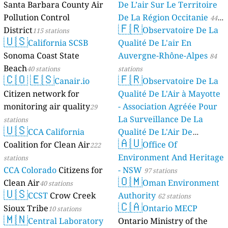
Santa Barbara County Air
De L’air Sur Le Territoire
Pollution Control
De La Région Occitanie
44
🇫🇷
District
Observatoire De La
115 stations
stations
🇺🇸
California SCSB
Qualité De L'air En
Sonoma Coast State
Auvergne-Rhône-Alpes
84
Beach
40 stations
stations
🇨🇴
🇪🇸
🇫🇷
Canair.io
Observatoire De La
Citizen network for
Qualité De L'Air à Mayotte
monitoring air quality
- Association Agréée Pour
29
La Surveillance De La
stations
🇺🇸
CCA California
Qualité De L'Air De
🇦🇺
Coalition for Clean Air
Mayotte
Office Of
222
4 stations
Environment And Heritage
stations
CCA Colorado
Citizens for
- NSW
97 stations
🇴🇲
Clean Air
Oman Environment
40 stations
🇺🇸
CCST
Crow Creek
Authority
62 stations
🇨🇦
Sioux Tribe
Ontario MECP
10 stations
🇲🇳
Central Laboratory
Ontario Ministry of the