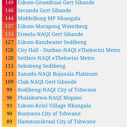
Municipality
149
Eskom-Grootdraai Gert Sibande
--
Mafikeng-NAQI, Ngaka Modiri Molema, South Africa
69 วัน
146
Secunda Gert Sibande
--
Maitland, None, South Africa
14 ชั่วโมง
144
Middelburg MP Nkangala
--
Mamelodi, City of Tshwane, South Africa
37 วัน
144
Middelburg MP, Nkangala, South Africa
137
Eskom-Marapong Waterberg
73
Middelburg SAWS-NAQI, Nkangala, South Africa
134
Ermelo-NAQI Gert Sibande
56
Mokopane, Waterberg, South Africa
127
Eskom-Randwater Sedibeng
--
New Germany, eThekwini Metro, South Africa
179 วัน
53
North Farm, Polokwane, South Africa
126
City Hall - Durban-NAQI eThekwini Metro
190
North West University Vaal campus, Sedibeng, South Africa
120
Settlers-NAQI eThekwini Metro
--
Olievenhoutbosch-NAQI, City of Tshwane, South Africa
235 วัน
115
Sebokeng Sedibeng
190
Olifantsfontein-NAQI, City of Ekurhuleni, South Africa
113
Xanadu-NAQI Bojanala Platinum
--
Orange Farm, City of Johannesburg, South Africa
4 วัน
98
Phalaborwa-NAQI, Mopani, South Africa
109
Club-NAQI Gert Sibande
--
Phokeng, Bojanala Platinum, South Africa
68 วัน
99
Bodibeng-NAQI City of Tshwane
--
Pietermaritzburg Airport - ORIBI, uMgungundlovu, South Africa
146 วัน
98
Phalaborwa-NAQI Mopani
152
Ratanang, Alfred Nzo, South Africa
93
Eskom-Kriel Village Nkangala
--
Rosslyn-NAQI, City of Tshwane, South Africa
94 วัน
--
Saldanha IDZ, West Coast, South Africa
5 วัน
90
Booysens City of Tshwane
16
Saltworks-NAQI, Nelson Mandela Bay Metro, South Africa
89
Hammanskraal City of Tshwane
115
Sebokeng, Sedibeng, South Africa