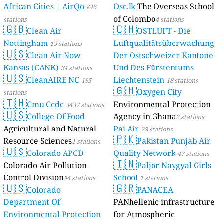
African Cities | AirQo
Osc.lk
The Overseas School
846
of Colombo
stations
4 stations
🇬🇧
🇨🇭
Clean Air
OSTLUFT - Die
Nottingham
Luftqualitätsüberwachung
13 stations
🇺🇸
Clean Air Now
Der Ostschweizer Kantone
Kansas (CANK)
Und Des Fürstentums
34 stations
🇺🇸
CleanAIRE NC
Liechtenstein
195
18 stations
🇬🇭
Oxygen City
stations
🇹🇭
Cmu Ccdc
Environmental Protection
3437 stations
🇺🇸
College Of Food
Agency in Ghana
2 stations
Agricultural and Natural
Pai Air
28 stations
🇵🇰
Resource Sciences
Pakistan Punjab Air
1 stations
🇺🇸
Colorado APCD
Quality Network
47 stations
🇮🇳
Colorado Air Pollution
Paljor Naygyal Girls
Control Division
School
94 stations
1 stations
🇺🇸
🇬🇷
Colorado
PANACEA
Department Of
PANhellenic infrastructure
Environmental Protection
for Atmospheric