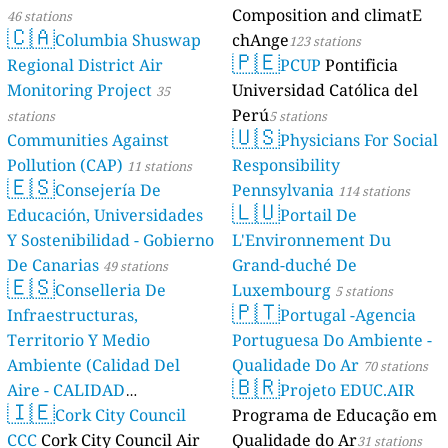
Composition and climatE
46 stations
🇨🇦
Columbia Shuswap
chAnge
123 stations
🇵🇪
Regional District Air
PCUP
Pontificia
Monitoring Project
Universidad Católica del
35
Perú
stations
5 stations
🇺🇸
Communities Against
Physicians For Social
Pollution (CAP)
Responsibility
11 stations
🇪🇸
Consejería De
Pennsylvania
114 stations
🇱🇺
Educación, Universidades
Portail De
Y Sostenibilidad - Gobierno
L'Environnement Du
De Canarias
Grand-duché De
49 stations
🇪🇸
Conselleria De
Luxembourg
5 stations
🇵🇹
Infraestructuras,
Portugal -Agencia
Territorio Y Medio
Portuguesa Do Ambiente -
Ambiente (Calidad Del
Qualidade Do Ar
70 stations
🇧🇷
Aire - CALIDAD
Projeto EDUC.AIR
🇮🇪
AMBIENTAL)
Cork City Council
Programa de Educação em
23 stations
CCC
Cork City Council Air
Qualidade do Ar
31 stations