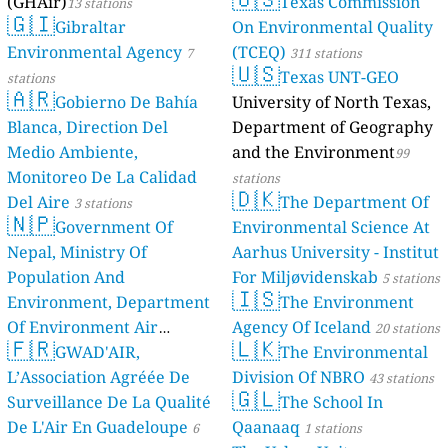
(GHAir)
Texas Commission
13 stations
🇬🇮
Gibraltar
On Environmental Quality
Environmental Agency
(TCEQ)
7
311 stations
🇺🇸
Texas UNT-GEO
stations
🇦🇷
Gobierno De Bahía
University of North Texas,
Blanca, Direction Del
Department of Geography
Medio Ambiente,
and the Environment
99
Monitoreo De La Calidad
stations
🇩🇰
Del Aire
The Department Of
3 stations
🇳🇵
Government Of
Environmental Science At
Nepal, Ministry Of
Aarhus University - Institut
Population And
For Miljøvidenskab
5 stations
🇮🇸
Environment, Department
The Environment
Of Environment Air
Agency Of Iceland
20 stations
🇫🇷
🇱🇰
Quality Monitoring
GWAD'AIR,
The Environmental
30
L’Association Agréée De
Division Of NBRO
stations
43 stations
🇬🇱
Surveillance De La Qualité
The School In
De L'Air En Guadeloupe
Qaanaaq
6
1 stations