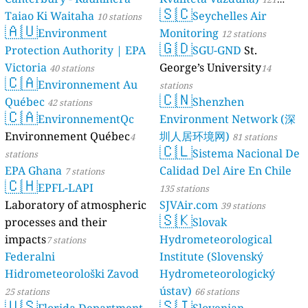
🇸🇨
Taiao Ki Waitaha
Seychelles Air
10 stations
stations
🇦🇺
Environment
Monitoring
12 stations
🇬🇩
Protection Authority | EPA
SGU-GND
St.
Victoria
George’s University
40 stations
14
🇨🇦
Environnement Au
stations
🇨🇳
Québec
Shenzhen
42 stations
🇨🇦
EnvironnementQc
Environment Network (深
Environnement Québec
圳人居环境网)
4
81 stations
🇨🇱
Sistema Nacional De
stations
EPA Ghana
Calidad Del Aire En Chile
7 stations
🇨🇭
EPFL-LAPI
135 stations
Laboratory of atmospheric
SJVAir.com
39 stations
🇸🇰
processes and their
Slovak
impacts
Hydrometeorological
7 stations
Federalni
Institute (Slovenský
Hidrometeorološki Zavod
Hydrometeorologický
ústav)
25 stations
66 stations
🇺🇸
🇸🇮