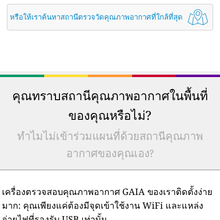
231
eMbalenhle North, Gert Sibande, South Africa
South Africa 🇿🇦
หรือให้เราค้นหาสถานีตรวจวัดคุณภาพอากาศที่ใกล้ที่สุด
0
AMSA Vanderbijlpark Works, Emfuleni Ward 25, South Africa
141
Amanzimtoti, Umbogintwini, South Africa
33
Atlantis, South Africa
--
Boitekong, Matalaneng, South Africa
--
ES_George, Mossel Bay Local Municipality, South Africa
45 วัน
174
ES_Irene, Ekurhuleni Ward 1, South Africa
158
ES_Midstream, Midlands Estate, South Africa
คุณทราบสถานีคุณภาพอากาศในพื้นที่
67
Eskom-Camden, Msukaligwa, South Africa
ของคุณหรือไม่?
157
Eskom-Thubelihle, Emalahleni Local Municipality, South Africa
--
Khayelitsha - WC Province, South Africa
4 วัน
--
Malmesbury, South Africa
ทำไมไม่เข้าร่วมแผนที่ด้วยสถานีคุณภาพ
5 วัน
73
Mashishing, South Africa
อากาศของคุณเอง?
--
Mobile-Norplats, Thabazimbi Local Municipality, South Africa
1 วัน
6
Molteno, Cape Town, South Africa
202
Mopani, Tzaneen, South Africa
--
Paarl, South Africa
เครื่องตรวจสอบคุณภาพอากาศ GAIA ของเราติดตั้งง่าย
13
Plattekloof, Baronetcy Estate, South Africa
มาก: คุณเพียงแค่ต้องมีจุดเข้าใช้งาน WiFi และแหล่ง
173
Quanta_Irene, Ekurhuleni Ward 1, South Africa
จ่ายไฟที่รองรับ USB เท่านั้น
24