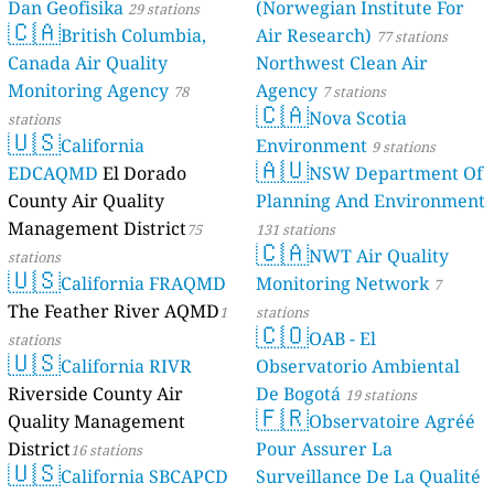
Dan Geofisika
(Norwegian Institute For
29 stations
🇨🇦
British Columbia,
Air Research)
77 stations
Canada Air Quality
Northwest Clean Air
Monitoring Agency
Agency
78
7 stations
🇨🇦
Nova Scotia
stations
🇺🇸
California
Environment
9 stations
🇦🇺
EDCAQMD
El Dorado
NSW Department Of
County Air Quality
Planning And Environment
Management District
75
131 stations
🇨🇦
NWT Air Quality
stations
🇺🇸
California FRAQMD
Monitoring Network
7
The Feather River AQMD
1
stations
🇨🇴
OAB - El
stations
🇺🇸
California RIVR
Observatorio Ambiental
Riverside County Air
De Bogotá
19 stations
🇫🇷
Quality Management
Observatoire Agréé
District
Pour Assurer La
16 stations
🇺🇸
California SBCAPCD
Surveillance De La Qualité