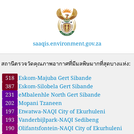
29
Esikhawini - RBCAA, King Cetshwayo, South Africa
74
Eskom-Elandsfontein-NAQI, Gert Sibande, South Africa
82
Eskom-Ezamokuhle, Nkangala, South Africa
--
Eskom-Gourikwa, Mossel Bay, South Africa
32 วัน
149
Eskom-Grootdraai, Gert Sibande, South Africa
65
Eskom-Grootvlei, Gert Sibande, South Africa
saaqis.environment.gov.za
82
Eskom-Kendal, Nkangala, South Africa
16
Eskom-Komati, Nkangala, South Africa
93
Eskom-Kriel Village, Nkangala, South Africa
สถานีตรวจวัดคุณภาพอากาศที่มีมลพิษมากที่สุดบางแห่ง:
--
Eskom-Kwazamokuhle, Nkangala, South Africa
8 วัน
518
Eskom-Majuba, Gert Sibande, South Africa
137
Eskom-Marapong, Waterberg, South Africa
518
Eskom-Majuba Gert Sibande
159
Eskom-Masakhane, Nkangala, South Africa
387
Eskom-Silobela Gert Sibande
46
Eskom-Medupi, Waterberg, South Africa
231
eMbalenhle North Gert Sibande
153
Eskom-Phola, Nkangala, South Africa
202
Mopani Tzaneen
127
Eskom-Randwater, Sedibeng, South Africa
387
Eskom-Silobela, Gert Sibande, South Africa
197
Etwatwa-NAQI City of Ekurhuleni
162
Eskom-Sivukile, Gert Sibande, South Africa
193
Vanderbijlpark-NAQI Sedibeng
197
Etwatwa-NAQI, City of Ekurhuleni, South Africa
190
Olifantsfontein-NAQI City of Ekurhuleni
0
Felixton - RBCAA, King Cetshwayo, South Africa