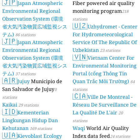
🇯🇵
Japan Atmospheric
Fiber powered air quality
Environmental Regional
monitoring program
218
Observation System (環境
stations
🇺🇿
省大気汚染物質広域監視シス
Uzhydromet - Center
テム)
For Hydrometeorological
86 stations
🇯🇵
Japan Atmospheric
Service Of The Republic Of
Environmental Regional
Uzbekistan
23 stations
🇻🇳
Observation System (環境
Vietnam Center For
省大気汚染物質広域監視シス
Environmental Monitoring
テム)
Portal (cổng Thông Tin
37 stations
🇦🇷
Jujuy
Municipio de
Quan Trắc Môi Trường)
64
San Salvador de Jujuy
0
stations
🇨🇦
Ville De Montreal -
stations
Kaikai
Réseau De Surveillance De
29 stations
🇮🇩
Kementerian
La Qualité De L'air
20
Lingkungan Hidup Dan
stations
Kehutanan
Waqi
World Air Quality
169 stations
🇺🇦
Kievoblast Ecology
Index data feed
24 stations