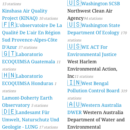
🇺🇸
Washington SCSB
13 stations
Kinshasa Air Quality
Northwest Clean Air
Project (KINAQ)
Agency
10 stations
94 stations
🇫🇷
🇺🇸
L'observatoire De La
Washington State
Qualité De L'air En Région
Department Of Ecology
170
Sud Provence-Alpes-Côte
stations
🇺🇸
D'Azur
WE ACT For
57 stations
🇬🇹
Laboratorio
Environmental Justice
ECOQUIMSA Guatemala
West Harlem
11
Environmental Action,
stations
🇭🇳
Laboratorio
Inc
11 stations
🇮🇳
ECOQUIMSA Honduras
West Bengal
1
Pollution Control Board
stations
319
Lamont-Doherty Earth
stations
🇦🇺
Observatory
Western Australia
5 stations
🇩🇪
Landesamt Für
DWER
Western Australia
Umwelt, Naturschutz Und
Department of Water and
Geologie - LUNG
Environmental
17 stations