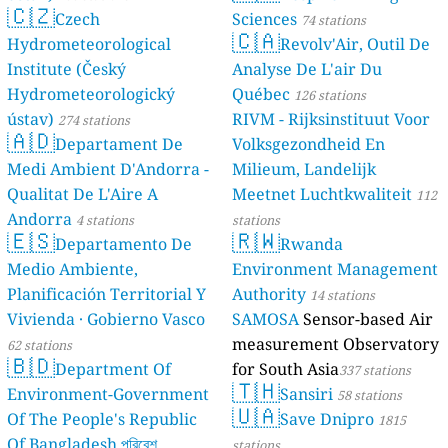
🇨🇿
Czech
Sciences
74 stations
🇨🇦
Hydrometeorological
Revolv'Air, Outil De
Institute (Český
Analyse De L'air Du
Hydrometeorologický
Québec
126 stations
ústav)
RIVM - Rijksinstituut Voor
274 stations
🇦🇩
Departament De
Volksgezondheid En
Medi Ambient D'Andorra -
Milieum, Landelijk
Qualitat De L'Aire A
Meetnet Luchtkwaliteit
112
Andorra
4 stations
stations
🇪🇸
🇷🇼
Departamento De
Rwanda
Medio Ambiente,
Environment Management
Planificación Territorial Y
Authority
14 stations
Vivienda · Gobierno Vasco
SAMOSA
Sensor-based Air
measurement Observatory
62 stations
🇧🇩
Department Of
for South Asia
337 stations
🇹🇭
Environment-Government
Sansiri
58 stations
🇺🇦
Of The People's Republic
Save Dnipro
1815
Of Bangladesh পরিবেশ
stations