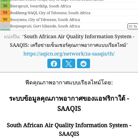
30
Bierspruit, Swartklip, South Africa
99
Bodibeng-NAQI, City of Tshwane, South Africa
90
Booysens, City of Tshwane, South Africa
--
Bosjesspruit, Gert Sibande, South Africa
35 วัน
1
Brackenham - RBCAA, King Cetshwayo, South Africa
แบ่งปัน: “
South African Air Quality Information System -
--
Buccleugh-NAQI, City of Johannesburg, South Africa
4 วัน
SAAQIS: เครือข่ายเซ็นเซอร์คุณภาพอากาศแบบเรียลไทม์
”
0
CBD RBCAA-NAQI, King Cetshwayo, South Africa
https://aqicn.org/network/za-saaqis/th/
19
Cape Point-NAQI, City of Cape Town, South Africa
--
Capricorn, South Africa
4 วัน
126
City Hall - Durban-NAQI, eThekwini Metro, South Africa
109
Club-NAQI, Gert Sibande, South Africa
--
Davidsonville, City of Johannesburg, South Africa
ฟีดคุณภาพอากาศแบบเรียลไทม์โดย:
4 วัน
--
Delmas MP, Nkangala, South Africa
2 วัน
--
Diepsloot, City of Johannesburg, South Africa
4 วัน
ระบบข้อมูลคุณภาพอากาศของแอฟริกาใต้ -
0
Dilokong, Sekhukhune, South Africa
SAAQIS
24
ES_Motherwell, Alfred Nzo, South Africa
--
East London, Buffalo City Metro, South Africa
167 วัน
59
Ekandustria, City of Tshwane, South Africa
South African Air Quality Information System -
162
Embalenhle, Gert Sibande, South Africa
SAAQIS
134
Ermelo-NAQI, Gert Sibande, South Africa