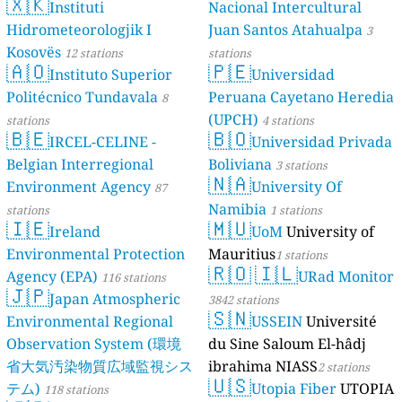
🇽🇰
Dé Jèrri)
Instituti
Nacional Intercultural
2 stations
Hidrometeorologjik I
Juan Santos Atahualpa
3
Kosovës
12 stations
stations
🇦🇴
🇵🇪
Instituto Superior
Universidad
Politécnico Tundavala
Peruana Cayetano Heredia
8
(UPCH)
stations
4 stations
🇧🇪
🇧🇴
IRCEL-CELINE -
Universidad Privada
Belgian Interregional
Boliviana
3 stations
🇳🇦
Environment Agency
University Of
87
Namibia
stations
1 stations
🇮🇪
🇲🇺
Ireland
UoM
University of
Environmental Protection
Mauritius
1 stations
🇷🇴
🇮🇱
Agency (EPA)
URad Monitor
116 stations
🇯🇵
Japan Atmospheric
3842 stations
🇸🇳
Environmental Regional
USSEIN
Université
Observation System (環境
du Sine Saloum El-hâdj
省大気汚染物質広域監視シス
ibrahima NIASS
2 stations
🇺🇸
テム)
Utopia Fiber
UTOPIA
118 stations