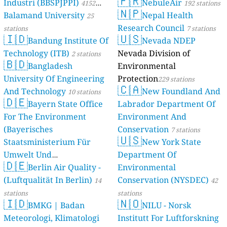
🇫🇷
Industri (BBSPJPPI)
NebuleAir
4152
192 stations
🇳🇵
Balamand University
Nepal Health
stations
25
Research Council
stations
7 stations
🇮🇩
🇺🇸
Bandung Institute Of
Nevada NDEP
Technology (ITB)
Nevada Division of
2 stations
🇧🇩
Bangladesh
Environmental
University Of Engineering
Protection
229 stations
🇨🇦
And Technology
New Foundland And
10 stations
🇩🇪
Bayern State Office
Labrador Department Of
For The Environment
Environment And
(Bayerisches
Conservation
7 stations
🇺🇸
Staatsministerium Für
New York State
Umwelt Und
Department Of
🇩🇪
Berlin Air Quality -
Verbraucherschutz) - LfU
Environmental
(Luftqualität In Berlin)
Conservation (NYSDEC)
46 stations
14
42
stations
stations
🇮🇩
🇳🇴
BMKG | Badan
NILU - Norsk
Meteorologi, Klimatologi
Institutt For Luftforskning