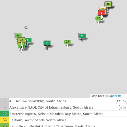
Map Data: ©
OpenStreetMap contributors
--
4B Decline, Swartklip, South Africa
121 วัน
--
Alexandra-NAQI, City of Johannesburg, South Africa
4 วัน
10
Amsterdamplein, Nelson Mandela Bay Metro, South Africa
52
Balfour, Gert Sibande, South Africa
25
Bellville South-NAQI, City of Cape Town, South Africa