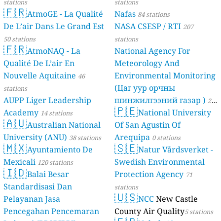
stations
stations
🇫🇷
AtmoGE - La Qualité
Nafas
84 stations
De L’air Dans Le Grand Est
NASA CSESP / RTI
207
50 stations
stations
🇫🇷
AtmoNAQ - La
National Agency For
Qualité De L’air En
Meteorology And
Nouvelle Aquitaine
Environmental Monitoring
46
(Цаг уур орчны
stations
AUPP Liger Leadership
шинжилгээний газар )
21
🇵🇪
Academy
National University
14 stations
stations
🇦🇺
Australian National
Of San Agustin Of
University (ANU)
Arequipa
38 stations
0 stations
🇲🇽
🇸🇪
Ayuntamiento De
Natur Vårdsverket -
Mexicali
Swedish Environmental
120 stations
🇮🇩
Balai Besar
Protection Agency
71
Standardisasi Dan
stations
🇺🇸
Pelayanan Jasa
NCC
New Castle
Pencegahan Pencemaran
County Air Quality
5 stations