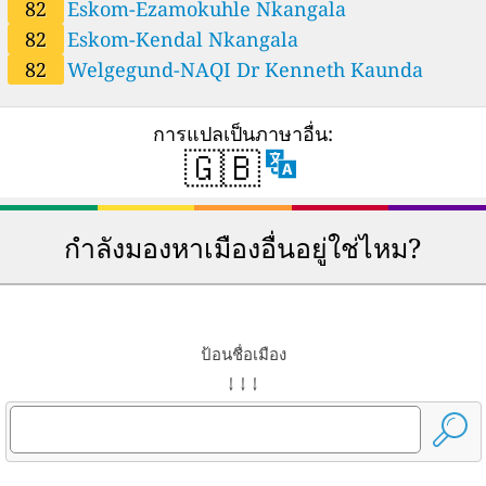
82
Eskom-Ezamokuhle Nkangala
146
Secunda, Gert Sibande, South Africa
120
Settlers-NAQI, eThekwini Metro, South Africa
82
Eskom-Kendal Nkangala
63
South Farm, Polokwane, South Africa
82
Welgegund-NAQI Dr Kenneth Kaunda
--
Springs-NAQI, City of Ekurhuleni, South Africa
9 วัน
--
Standerton - MP Province, Gert Sibande, South Africa
77
การแปลเป็นภาษาอื่น:
Steelpoort, Sekhukhune, South Africa
🇬🇧
0
Stellenboch, Cape Winelands, South Africa
17
Table View-NAQI, City of Cape Town, South Africa
43
Thabazimbi, Waterberg, South Africa
--
Thokoza-NAQI, City of Ekurhuleni, South Africa
102 วัน
กำลังมองหาเมืองอื่นอยู่ใช่ไหม?
177
Three Rivers, Sedibeng, South Africa
--
Umkomaas, eThekwini Metro, South Africa
40 วัน
193
Vanderbijlpark-NAQI, Sedibeng, South Africa
21
Wallacedene-NAQI, City of Cape Town, South Africa
82
Welgegund-NAQI, Dr Kenneth Kaunda, South Africa
ป้อนชื่อเมือง
--
Wentworth Reservior-NAQI, eThekwini Metro, South Africa
5 วัน
↓ ↓ ↓
9
Worcester-NAQI, Cape Winelands, South Africa
113
Xanadu-NAQI, Bojanala Platinum, South Africa
--
eMalahleni - SAWS, Nkangala, South Africa
33 วัน
--
eMalahleni -MP Province, Nkangala, South Africa