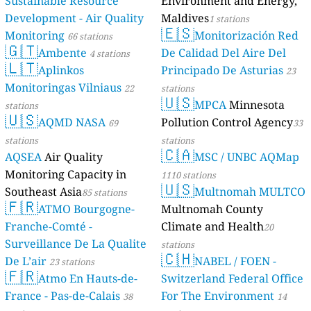
Sustainable Resource
Environment and Energy,
Development - Air Quality
Maldives
1 stations
🇪🇸
Monitoring
Monitorización Red
66 stations
🇬🇹
Ambente
De Calidad Del Aire Del
4 stations
🇱🇹
Aplinkos
Principado De Asturias
23
Monitoringas Vilniaus
22
stations
🇺🇸
MPCA
Minnesota
stations
🇺🇸
AQMD NASA
Pollution Control Agency
69
33
stations
stations
🇨🇦
AQSEA
Air Quality
MSC / UNBC AQMap
Monitoring Capacity in
1110 stations
🇺🇸
Southeast Asia
Multnomah MULTCO
85 stations
🇫🇷
ATMO Bourgogne-
Multnomah County
Franche-Comté -
Climate and Health
20
Surveillance De La Qualite
stations
🇨🇭
De L’air
NABEL / FOEN -
23 stations
🇫🇷
Atmo En Hauts-de-
Switzerland Federal Office
France - Pas-de-Calais
For The Environment
38
14