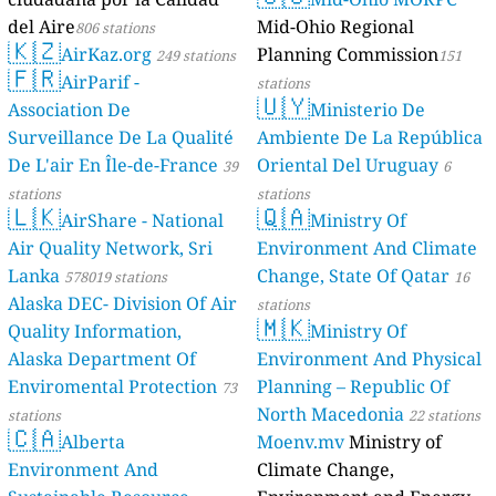
del Aire
Mid-Ohio Regional
806 stations
🇰🇿
AirKaz.org
Planning Commission
249 stations
151
🇫🇷
AirParif -
stations
🇺🇾
Association De
Ministerio De
Surveillance De La Qualité
Ambiente De La República
De L'air En Île-de-France
Oriental Del Uruguay
39
6
stations
stations
🇱🇰
🇶🇦
AirShare - National
Ministry Of
Air Quality Network, Sri
Environment And Climate
Lanka
Change, State Of Qatar
578019 stations
16
Alaska DEC- Division Of Air
stations
🇲🇰
Quality Information,
Ministry Of
Alaska Department Of
Environment And Physical
Enviromental Protection
Planning – Republic Of
73
North Macedonia
stations
22 stations
🇨🇦
Alberta
Moenv.mv
Ministry of
Environment And
Climate Change,