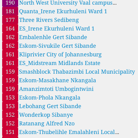
31
Foreshore-NAQI, City of Cape Town, South Africa
190
North West University Vaal campus
26
Fridge Plant, Swartklip, South Africa
Sedibeng
181
Quanta_Irene Ekurhuleni Ward 1
6
George-NAQI, Garden Route, South Africa
177
Three Rivers Sedibeng
6
Gompo, Buffalo City Metro, South Africa
164
ES_Irene Ekurhuleni Ward 1
--
Good Hope School, Polokwane, South Africa
2 วัน
17
Goodwood-NAQI, City of Cape Town, South Africa
162
Embalenhle Gert Sibande
61
Hambanathi Tongaat, eThekwini Metro, South Africa
162
Eskom-Sivukile Gert Sibande
89
Hammanskraal, City of Tshwane, South Africa
161
Kliprivier City of Johannesburg
80
Hendrina - SAWS, Nkangala, South Africa
161
ES_Midstream Midlands Estate
--
Hermanus, Overberg, South Africa
4 วัน
18
Hostel, Swartklip, South Africa
159
Smashblock Thabazimbi Local Municipality
--
Ivory Park, City of Johannesburg, South Africa
4 วัน
159
Eskom-Masakhane Nkangala
--
Jabavu-NAQI, City of Johannesburg, South Africa
41 วัน
159
Amanzimtoti Umbogintwini
--
Kanana, Dr Kenneth Kaunda, South Africa
69 วัน
--
Karoo-NAQI, Namakwa, South Africa
153
Eskom-Phola Nkangala
302 วัน
--
Khuma, Dr Kenneth Kaunda, South Africa
69 วัน
153
Lebohang Gert Sibande
161
Kliprivier, City of Johannesburg, South Africa
152
Wonderkop Sibanye
153
Lebohang, Gert Sibande, South Africa
152
Ratanang Alfred Nzo
--
Lephalale-NAQI, Waterberg, South Africa
106 วัน
--
Lichtenburg, Ngaka Modiri Molema, South Africa
69 วัน
151
Eskom-Thubelihle Emalahleni Local
--
Luka, Alfred Nzo, South Africa
362 วัน