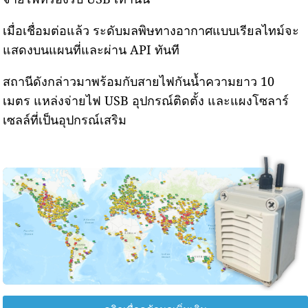
Saldanha Bay, South Africa
169
Smashblock, Thabazimbi Local Municipality, South Africa
เมื่อเชื่อมต่อแล้ว ระดับมลพิษทางอากาศแบบเรียลไทม์จะ
4
Somerset West, South Africa
--
Tembisa, South Africa
แสดงบนแผนที่และผ่าน API ทันที
25 วัน
25
Ugu District, Port Shepstone, South Africa
5
Vredenburg, South Africa
สถานีดังกล่าวมาพร้อมกับสายไฟกันน้ำความยาว 10
--
Wattville, Boksburg North, South Africa
21 วัน
เมตร แหล่งจ่ายไฟ USB อุปกรณ์ติดตั้ง และแผงโซลาร์
121
Wonderkop Sibanye, South Africa
เซลล์ที่เป็นอุปกรณ์เสริม
--
Zwelitsha, King William's Town, South Africa
2 วัน