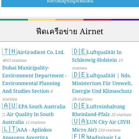
คลิกเพื่อดูข้อมูลเพิ่มเติม
ฟีดเครือข่าย Airnet
🇹🇭
🇩🇪
AirGradient Co. Ltd.
Luftqualität In
Schleswig-Holstein
4012 stations
15
Dubai Municipality-
stations
🇩🇪
Environment Department -
Luftqualität | Nds.
Environmental Planning
Ministerium Für Umwelt,
And Studies Section
Energie Und Klimaschutz
8
stations
28 stations
🇦🇺
🇩🇪
EPA South Australia
Luftreinhaltung
:: Air Quality In South
Rheinland-Pfalz
25 stations
🇺🇦
Australia
LUN City Air (ЛУН
11 stations
🇱🇹
AAA - Aplinkos
Місто Air)
210 stations
🇫🇷
Apsaugos Agentūra
Madininair La