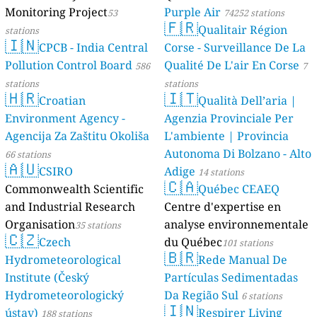
Monitoring Project
Purple Air
53
74252 stations
🇫🇷
Qualitair Région
stations
🇮🇳
CPCB - India Central
Corse - Surveillance De La
Pollution Control Board
Qualité De L'air En Corse
586
7
stations
stations
🇭🇷
🇮🇹
Croatian
Qualità Dell’aria |
Environment Agency -
Agenzia Provinciale Per
Agencija Za Zaštitu Okoliša
L'ambiente | Provincia
Autonoma Di Bolzano - Alto
66 stations
🇦🇺
CSIRO
Adige
14 stations
🇨🇦
Commonwealth Scientific
Québec CEAEQ
and Industrial Research
Centre d'expertise en
Organisation
analyse environnementale
35 stations
🇨🇿
Czech
du Québec
101 stations
🇧🇷
Hydrometeorological
Rede Manual De
Institute (Český
Partículas Sedimentadas
Hydrometeorologický
Da Região Sul
6 stations
🇮🇳
ústav)
Respirer Living
188 stations