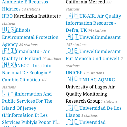
Ambiente E Recursos
California Merced
388
Hídricos
14 stations
stations
🇬🇧
IFRO
Karolinska Institutet
UK-AIR, Air Quality
3
Information Resource -
stations
🇺🇸
Illinois
Defra, UK
74 stations
🇦🇹
Environmental Protection
Umweltbundesamt
Agency
89 stations
187 stations
🇫🇮
🇩🇪
Ilmanlaatu - Air
Umweltbundesamt |
Quality In Finland
Für Mensch Und Umwelt
92 stations
7
🇲🇽
INECC - Instituto
stations
Nacional De Ecología Y
UNICEF
136 stations
🇳🇬
Cambio Climático
UNILAG AQMRG
180
University of Lagos Air
stations
🇯🇪
Information And
Quality Monitoring
Public Services For The
Research Group
7 stations
🇨🇴
Island Of Jersey
Universidad De Los
(L'înformâtion Et Les
Llanos
1 stations
🇵🇪
Sèrvices Publyis Pouor I'Île
Universidad