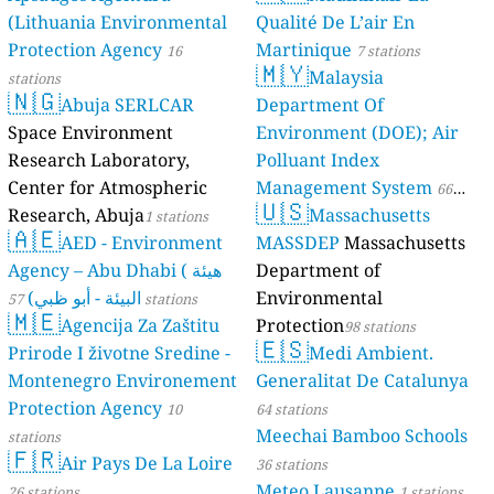
(Lithuania Environmental
Qualité De L’air En
Protection Agency
Martinique
16
7 stations
🇲🇾
Malaysia
stations
🇳🇬
Abuja SERLCAR
Department Of
Space Environment
Environment (DOE); Air
Research Laboratory,
Polluant Index
Center for Atmospheric
Management System
66
🇺🇸
Research, Abuja
Massachusetts
1 stations
stations
🇦🇪
AED - Environment
MASSDEP
Massachusetts
Agency – Abu Dhabi ( هيئة
Department of
البيئة - أبو ظبي)
Environmental
57 stations
🇲🇪
Agencija Za Zaštitu
Protection
98 stations
🇪🇸
Prirode I životne Sredine -
Medi Ambient.
Montenegro Environement
Generalitat De Catalunya
Protection Agency
10
64 stations
Meechai Bamboo Schools
stations
🇫🇷
Air Pays De La Loire
36 stations
Meteo Lausanne
26 stations
1 stations