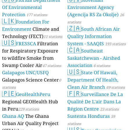
Florida Department
Slovenian
Of Environmental
Environment Agency
Protection
(Agencija RS Za Okolje)
177 stations
26
🇱🇰
Foundation For
stations
🇿🇦
Environment
Climate and
South African Air
Technology (FECT)
Quality Information
11 stations
🇺🇸
FRESSCA
Filtration
System - SAAQIS
193 stations
🇨🇦
for Respiratory Exposure
Southeast
to wildfire Smoke from
Saskatchewan - Airshed
Swamp Cooler Air
Association
47 stations
6 stations
🇺🇸
Galapagos UNC/USFQ
State Of Hawaii,
Galapagos Science Center
Department Of Health,
0
Clean Air Branch
stations
69 stations
🇵🇪
🇫🇷
GeoHealthPeru
Surveillance De La
Regional GEOHealth Hub
Qualité De L'air Dans La
in Peru
Région Centre
229 stations
23 stations
Ghana AQ
The Ghana
Sustenta Honduras
59
Urban Air Quality Project
stations
🇺🇸