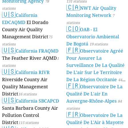
Monitoring Agency
78
131 stations
🇨🇦
NWT Air Quality
stations
🇺🇸
California
Monitoring Network
7
EDCAQMD
El Dorado
stations
🇨🇴
County Air Quality
OAB - El
Management District
Observatorio Ambiental
75
De Bogotá
stations
19 stations
🇺🇸
🇫🇷
California FRAQMD
Observatoire Agréé
The Feather River AQMD
Pour Assurer La
1
Surveillance De La Qualité
stations
🇺🇸
California RIVR
De L’air Sur Le Territoire
Riverside County Air
De La Région Occitanie
44
🇫🇷
Quality Management
Observatoire De La
stations
District
Qualité De L'air En
16 stations
🇺🇸
California SBCAPCD
Auvergne-Rhône-Alpes
84
Santa Barbara County Air
stations
🇫🇷
Pollution Control
Observatoire De La
District
Qualité De L'Air à Mayotte
115 stations