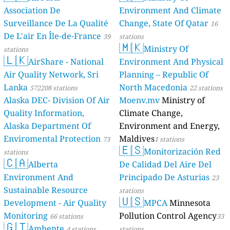
Association De
Environment And Climate
Surveillance De La Qualité
Change, State Of Qatar
16
De L'air En Île-de-France
39
stations
🇲🇰
Ministry Of
stations
🇱🇰
AirShare - National
Environment And Physical
Air Quality Network, Sri
Planning – Republic Of
Lanka
North Macedonia
572208 stations
22 stations
Alaska DEC- Division Of Air
Moenv.mv
Ministry of
Quality Information,
Climate Change,
Alaska Department Of
Environment and Energy,
Enviromental Protection
Maldives
73
1 stations
🇪🇸
Monitorización Red
stations
🇨🇦
Alberta
De Calidad Del Aire Del
Environment And
Principado De Asturias
23
Sustainable Resource
stations
🇺🇸
Development - Air Quality
MPCA
Minnesota
Monitoring
Pollution Control Agency
66 stations
33
🇬🇹
Ambente
4 stations
stations