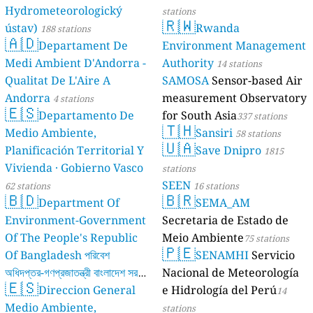
Hydrometeorologický
stations
🇷🇼
ústav)
Rwanda
188 stations
🇦🇩
Departament De
Environment Management
Medi Ambient D'Andorra -
Authority
14 stations
Qualitat De L'Aire A
SAMOSA
Sensor-based Air
Andorra
measurement Observatory
4 stations
🇪🇸
Departamento De
for South Asia
337 stations
🇹🇭
Medio Ambiente,
Sansiri
58 stations
🇺🇦
Planificación Territorial Y
Save Dnipro
1815
Vivienda · Gobierno Vasco
stations
SEEN
62 stations
16 stations
🇧🇩
🇧🇷
Department Of
SEMA_AM
Environment-Government
Secretaria de Estado de
Of The People's Republic
Meio Ambiente
75 stations
🇵🇪
Of Bangladesh পরিবেশ
SENAMHI
Servicio
অধিদপ্তর-গণপ্রজাতন্ত্রী বাংলাদেশ সরকার
Nacional de Meteorología
🇪🇸
Direccion General
e Hidrología del Perú
17 stations
14
Medio Ambiente,
stations