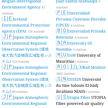
Belgian Interregional
Juan Santos Atahualpa
3
Environment Agency
87
stations
🇵🇪
Universidad
stations
🇮🇪
Ireland
Peruana Cayetano Heredia
Environmental Protection
(UPCH)
4 stations
🇧🇴
Agency (EPA)
Universidad Privada
116 stations
🇯🇵
Japan Atmospheric
Boliviana
3 stations
🇳🇦
Environmental Regional
University Of
Observation System (環境
Namibia
1 stations
🇲🇺
省大気汚染物質広域監視シス
UoM
University of
テム)
Mauritius
118 stations
1 stations
🇯🇵
🇷🇴
🇮🇱
Japan Atmospheric
URad Monitor
Environmental Regional
3842 stations
🇸🇳
Observation System (環境
USSEIN
Université
省大気汚染物質広域監視シス
du Sine Saloum El-hâdj
テム)
ibrahima NIASS
86 stations
2 stations
🇯🇵
🇺🇸
Japan Atmospheric
Utopia Fiber
UTOPIA
Environmental Regional
Fiber powered air quality