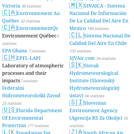
🇲🇽
Victoria
SINAICA - Sistema
40 stations
🇨🇦
Environnement Au
Nacional De Información
Québec
De La Calidad Del Aire En
42 stations
🇨🇦
EnvironnementQc
Mexico
180 stations
🇨🇱
Environnement Québec
Sistema Nacional De
4
Calidad Del Aire En Chile
stations
EPA Ghana
7 stations
135 stations
🇨🇭
EPFL-LAPI
SJVAir.com
34 stations
🇸🇰
Laboratory of atmospheric
Slovak
processes and their
Hydrometeorological
impacts
Institute (Slovenský
7 stations
Federalni
Hydrometeorologický
Hidrometeorološki Zavod
ústav)
66 stations
🇸🇮
Slovenian
25 stations
🇺🇸
Florida Department
Environment Agency
Of Environmental
(Agencija RS Za Okolje)
26
Protection
177 stations
stations
🇱🇰
🇿🇦
Foundation For
South African Air