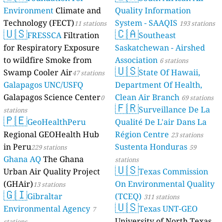
Environment
Climate and
Quality Information
Technology (FECT)
System - SAAQIS
11 stations
193 stations
🇺🇸
🇨🇦
FRESSCA
Filtration
Southeast
for Respiratory Exposure
Saskatchewan - Airshed
to wildfire Smoke from
Association
6 stations
🇺🇸
Swamp Cooler Air
State Of Hawaii,
47 stations
Galapagos UNC/USFQ
Department Of Health,
Galapagos Science Center
Clean Air Branch
0
69 stations
🇫🇷
Surveillance De La
stations
🇵🇪
GeoHealthPeru
Qualité De L'air Dans La
Regional GEOHealth Hub
Région Centre
23 stations
in Peru
Sustenta Honduras
229 stations
59
Ghana AQ
The Ghana
stations
🇺🇸
Urban Air Quality Project
Texas Commission
(GHAir)
On Environmental Quality
13 stations
🇬🇮
Gibraltar
(TCEQ)
311 stations
🇺🇸
Environmental Agency
Texas UNT-GEO
7
University of North Texas,
stations