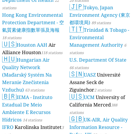
Department Of Health
22
20 stations
🇯🇵
Tokyo, Japan
stations
Hong Kong Environmental
Environment Agency (東京
Protection Department - 空
都環境局)
89 stations
🇹🇹
氣質素健康指數單張及海報
Trinidad & Tobago -
Environmental
18 stations
🇺🇸
Houston AAH
Air
Management Authority
6
Alliance Houston
118 stations
stations
🇭🇺
Hungarian Air
U.S. Department Of State
Quality Network
66 stations
🇸🇳
(Maďarský Systém Na
UASZ
Université
Meranie Znečistenia
Assane Seck de
Vzduchu)
Ziguinchor
63 stations
2 stations
🇧🇷
🇺🇸
IEMA - Instituto
UCM
University of
Estadual De Meio
California Merced
388
Ambiente E Recursos
stations
🇬🇧
Hídricos
UK-AIR, Air Quality
14 stations
IFRO
Karolinska Institutet
Information Resource -
3