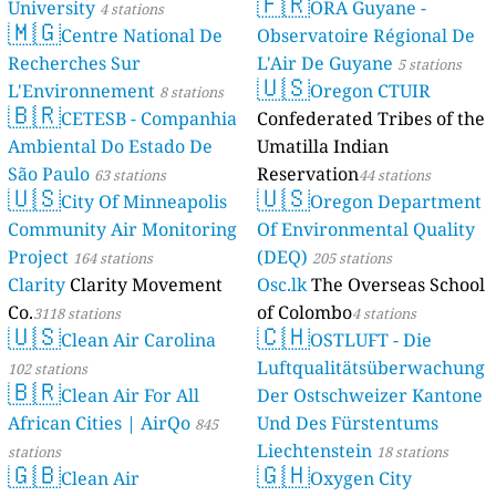
🇫🇷
University
ORA Guyane -
4 stations
🇲🇬
Centre National De
Observatoire Régional De
Recherches Sur
L'Air De Guyane
5 stations
🇺🇸
L'Environnement
Oregon CTUIR
8 stations
🇧🇷
CETESB - Companhia
Confederated Tribes of the
Ambiental Do Estado De
Umatilla Indian
São Paulo
Reservation
63 stations
44 stations
🇺🇸
🇺🇸
City Of Minneapolis
Oregon Department
Community Air Monitoring
Of Environmental Quality
Project
(DEQ)
164 stations
205 stations
Clarity
Clarity Movement
Osc.lk
The Overseas School
Co.
of Colombo
3118 stations
4 stations
🇺🇸
🇨🇭
Clean Air Carolina
OSTLUFT - Die
Luftqualitätsüberwachung
102 stations
🇧🇷
Clean Air For All
Der Ostschweizer Kantone
African Cities | AirQo
Und Des Fürstentums
845
Liechtenstein
stations
18 stations
🇬🇧
🇬🇭
Clean Air
Oxygen City