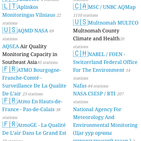
🇱🇹
🇨🇦
Aplinkos
MSC / UNBC AQMap
Monitoringas Vilniaus
22
1110 stations
🇺🇸
Multnomah MULTCO
stations
🇺🇸
AQMD NASA
Multnomah County
69
Climate and Health
stations
20
AQSEA
Air Quality
stations
🇨🇭
Monitoring Capacity in
NABEL / FOEN -
Southeast Asia
Switzerland Federal Office
85 stations
🇫🇷
ATMO Bourgogne-
For The Environment
14
Franche-Comté -
stations
Surveillance De La Qualite
Nafas
84 stations
De L’air
NASA CSESP / RTI
23 stations
207
🇫🇷
Atmo En Hauts-de-
stations
France - Pas-de-Calais
National Agency For
38
Meteorology And
stations
🇫🇷
AtmoGE - La Qualité
Environmental Monitoring
De L’air Dans Le Grand Est
(Цаг уур орчны
шинжилгээний газар )