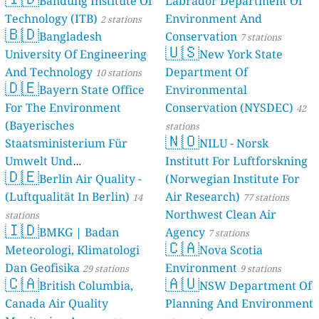
Bandung Institute Of
Labrador Department Of
Technology (ITB)
Environment And
2 stations
🇧🇩
Bangladesh
Conservation
7 stations
🇺🇸
University Of Engineering
New York State
And Technology
Department Of
10 stations
🇩🇪
Bayern State Office
Environmental
For The Environment
Conservation (NYSDEC)
42
(Bayerisches
stations
🇳🇴
Staatsministerium Für
NILU - Norsk
Umwelt Und
Institutt For Luftforskning
🇩🇪
Berlin Air Quality -
Verbraucherschutz) - LfU
(Norwegian Institute For
(Luftqualität In Berlin)
Air Research)
46 stations
14
77 stations
Northwest Clean Air
stations
🇮🇩
BMKG | Badan
Agency
7 stations
🇨🇦
Meteorologi, Klimatologi
Nova Scotia
Dan Geofisika
Environment
29 stations
9 stations
🇨🇦
🇦🇺
British Columbia,
NSW Department Of
Canada Air Quality
Planning And Environment