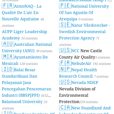
50 stations
21
🇫🇷
🇵🇪
AtmoNAQ - La
National University
stations
Qualité De L’air En
Of San Agustin Of
Nouvelle Aquitaine
Arequipa
46
0 stations
🇸🇪
Natur Vårdsverket -
stations
AUPP Liger Leadership
Swedish Environmental
Academy
Protection Agency
14 stations
71
🇦🇺
Australian National
stations
🇺🇸
University (ANU)
NCC
New Castle
38 stations
🇲🇽
Ayuntamiento De
County Air Quality
5 stations
🇫🇷
Mexicali
NebuleAir
120 stations
192 stations
🇮🇩
🇳🇵
Balai Besar
Nepal Health
Standardisasi Dan
Research Council
7 stations
🇺🇸
Pelayanan Jasa
Nevada NDEP
Pencegahan Pencemaran
Nevada Division of
Industri (BBSPJPPI)
Environmental
4152
Balamand University
Protection
stations
25
229 stations
🇨🇦
New Foundland And
stations
🇮🇩