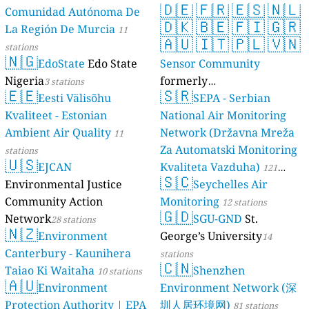
🇩🇪
🇫🇷
🇪🇸
🇳🇱
Comunidad Autónoma De
🇩🇰
🇧🇪
🇫🇮
🇬🇷
La Región De Murcia
11
🇦🇺
🇮🇹
🇵🇱
🇻🇳
stations
🇳🇬
EdoState
Edo State
Sensor Community
Nigeria
formerly
3 stations
🇪🇪
🇸🇷
Eesti Välisõhu
luftdaten.info
SEPA - Serbian
35809 stations
Kvaliteet - Estonian
National Air Monitoring
Ambient Air Quality
Network (Državna Mreža
11
Za Automatski Monitoring
stations
🇺🇸
EJCAN
Kvaliteta Vazduha)
121
🇸🇨
Environmental Justice
Seychelles Air
stations
Community Action
Monitoring
12 stations
🇬🇩
Network
SGU-GND
St.
28 stations
🇳🇿
Environment
George’s University
14
Canterbury - Kaunihera
stations
🇨🇳
Taiao Ki Waitaha
Shenzhen
10 stations
🇦🇺
Environment
Environment Network (深
Protection Authority | EPA
圳人居环境网)
81 stations