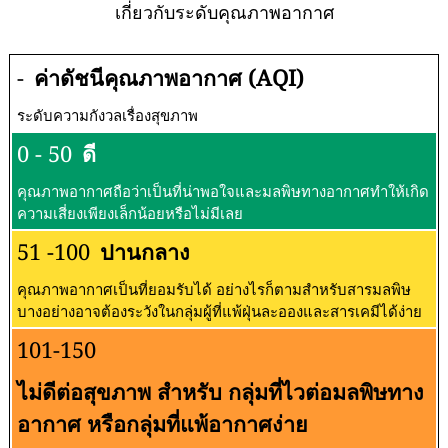
🇦🇪
🇹🇯
150
108
สหรัฐอาหรับเอมิเรตส์
ทาจิกิสถาน
🇮🇩
🇶🇦
150
102
อินโดนีเซีย
กาตาร์
🇷🇼
🇨🇱
148
99
รวันดา
ชิลี
🇨🇳
🇵🇸
145
96
จีน
ดินแดนปาเลสไตน์
Ranking updated ไม่กี่วินาทีที่แล้ว
(7 ส.ค. 2026 เวลา 2:16)
เกี่ยวกับการตรวจวัดคุณภาพอากาศและ
มลพิษ:
เกี่ยวกับระดับคุณภาพอากาศ