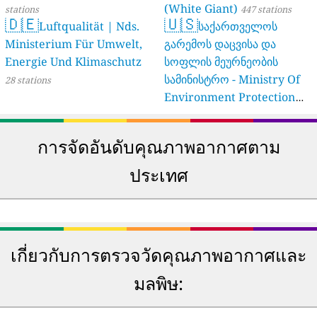
(White Giant)
stations
447 stations
🇩🇪
🇺🇸
Luftqualität | Nds.
საქართველოს
Ministerium Für Umwelt,
გარემოს დაცვისა და
Energie Und Klimaschutz
სოფლის მეურნეობის
სამინისტრო - Ministry Of
28 stations
Environment Protection
And Agriculture Of
Georgia
16 stations
การจัดอันดับคุณภาพอากาศตาม
ประเทศ
🇲🇿
🇺🇬
188
131
โมซัมบิก
ยูกันดา
🇺🇸
🇨🇦
164
127
สหรัฐอเมริกา
แคนาดา
🇿🇲
🇳🇬
163
110
แซมเบีย
ไนจีเรีย
🇿🇦
🇮🇳
158
109
แอฟริกาใต้
อินเดีย