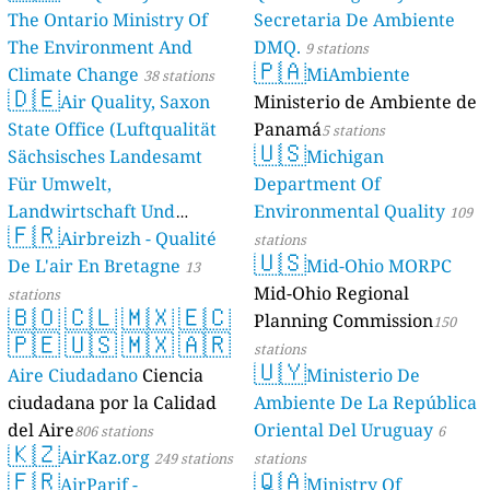
The Ontario Ministry Of
Secretaria De Ambiente
The Environment And
DMQ.
9 stations
🇵🇦
Climate Change
MiAmbiente
38 stations
🇩🇪
Air Quality, Saxon
Ministerio de Ambiente de
State Office (Luftqualität
Panamá
5 stations
🇺🇸
Sächsisches Landesamt
Michigan
Für Umwelt,
Department Of
Landwirtschaft Und
Environmental Quality
109
🇫🇷
Geologie)
Airbreizh - Qualité
50 stations
stations
🇺🇸
De L'air En Bretagne
Mid-Ohio MORPC
13
Mid-Ohio Regional
stations
🇧🇴
🇨🇱
🇲🇽
🇪🇨
Planning Commission
150
🇵🇪
🇺🇸
🇲🇽
🇦🇷
stations
🇺🇾
Aire Ciudadano
Ciencia
Ministerio De
ciudadana por la Calidad
Ambiente De La República
del Aire
Oriental Del Uruguay
806 stations
6
🇰🇿
AirKaz.org
249 stations
stations
🇫🇷
🇶🇦
AirParif -
Ministry Of