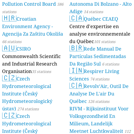
Pollution Control Board
Autonoma Di Bolzano - Alto
586
Adige
stations
14 stations
🇭🇷
🇨🇦
Croatian
Québec CEAEQ
Environment Agency -
Centre d'expertise en
Agencija Za Zaštitu Okoliša
analyse environnementale
du Québec
66 stations
101 stations
🇦🇺
🇧🇷
CSIRO
Rede Manual De
Commonwealth Scientific
Partículas Sedimentadas
and Industrial Research
Da Região Sul
6 stations
🇮🇳
Organisation
Respirer Living
35 stations
🇨🇿
Czech
Sciences
74 stations
🇨🇦
Hydrometeorological
Revolv'Air, Outil De
Institute (Český
Analyse De L'air Du
Hydrometeorologický
Québec
126 stations
ústav)
RIVM - Rijksinstituut Voor
274 stations
🇨🇿
Czech
Volksgezondheid En
Hydrometeorological
Milieum, Landelijk
Institute (Český
Meetnet Luchtkwaliteit
112