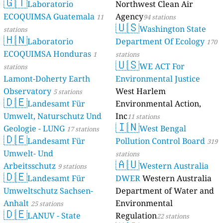
🇬🇹
Laboratorio
Northwest Clean Air
ECOQUIMSA Guatemala
Agency
11
94 stations
🇺🇸
Washington State
stations
🇭🇳
Laboratorio
Department Of Ecology
170
ECOQUIMSA Honduras
1
stations
🇺🇸
WE ACT For
stations
Lamont-Doherty Earth
Environmental Justice
Observatory
West Harlem
5 stations
🇩🇪
Landesamt Für
Environmental Action,
Umwelt, Naturschutz Und
Inc
11 stations
🇮🇳
Geologie - LUNG
West Bengal
17 stations
🇩🇪
Landesamt Für
Pollution Control Board
319
Umwelt- Und
stations
🇦🇺
Arbeitsschutz
Western Australia
9 stations
🇩🇪
Landesamt Für
DWER
Western Australia
Umweltschutz Sachsen-
Department of Water and
Anhalt
Environmental
25 stations
🇩🇪
LANUV - State
Regulation
22 stations