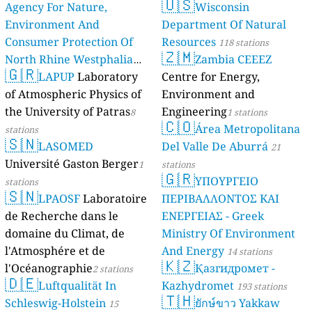
🇺🇸
Agency For Nature,
Wisconsin
Environment And
Department Of Natural
Consumer Protection Of
Resources
118 stations
🇿🇲
North Rhine Westphalia
Zambia CEEEZ
🇬🇷
(Landesamt Für Natur,
LAPUP
Laboratory
Centre for Energy,
Umwelt Und
of Atmospheric Physics of
Environment and
Verbraucherschutz NRW)
the University of Patras
Engineering
8
1 stations
🇨🇴
Área Metropolitana
61 stations
stations
🇸🇳
LASOMED
Del Valle De Aburrá
21
Université Gaston Berger
1
stations
🇬🇷
ΥΠΟΥΡΓΕΙΟ
stations
🇸🇳
LPAOSF
Laboratoire
ΠΕΡΙΒΑΛΛΟΝΤΟΣ ΚΑΙ
de Recherche dans le
ΕΝΕΡΓΕΙΑΣ - Greek
domaine du Climat, de
Ministry Of Environment
l'Atmosphére et de
And Energy
14 stations
🇰🇿
l'Océanographie
Қазгидромет -
2 stations
🇩🇪
Luftqualität In
Kazhydromet
193 stations
🇹🇭
Schleswig-Holstein
ยักษ์ขาว Yakkaw
15