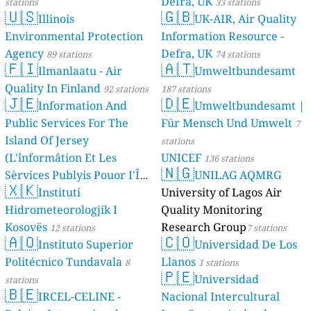
Defra, UK
stations
33 stations
🇺🇸
🇬🇧
Illinois
UK-AIR, Air Quality
Environmental Protection
Information Resource -
Agency
Defra, UK
89 stations
74 stations
🇫🇮
🇦🇹
Ilmanlaatu - Air
Umweltbundesamt
Quality In Finland
92 stations
187 stations
🇯🇪
🇩🇪
Information And
Umweltbundesamt |
Public Services For The
Für Mensch Und Umwelt
7
Island Of Jersey
stations
(L'înformâtion Et Les
UNICEF
136 stations
🇳🇬
Sèrvices Publyis Pouor I'Île
UNILAG AQMRG
🇽🇰
Dé Jèrri)
Instituti
University of Lagos Air
2 stations
Hidrometeorologjik I
Quality Monitoring
Kosovës
Research Group
12 stations
7 stations
🇦🇴
🇨🇴
Instituto Superior
Universidad De Los
Politécnico Tundavala
Llanos
8
1 stations
🇵🇪
Universidad
stations
🇧🇪
IRCEL-CELINE -
Nacional Intercultural