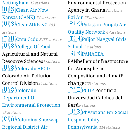
Nottingham
Environmental Protection
13 stations
🇺🇸
Clean Air Now
Agency in Ghana
2 stations
Kansas (CANK)
Pai Air
34 stations
28 stations
🇺🇸
🇵🇰
CleanAIRE NC
Pakistan Punjab Air
193
Quality Network
stations
47 stations
🇹🇭
🇮🇳
Cmu Ccdc
Paljor Naygyal Girls
3433 stations
🇺🇸
College Of Food
School
1 stations
🇬🇷
Agricultural and Natural
PANACEA
Resource Sciences
PANhellenic infrastructure
1 stations
🇺🇸
Colorado APCD
for Atmospheric
Colorado Air Pollution
Composition and climatE
Control Division
chAnge
94 stations
123 stations
🇺🇸
🇵🇪
Colorado
PCUP
Pontificia
Department Of
Universidad Católica del
Environmental Protection
Perú
5 stations
🇺🇸
Physicians For Social
46 stations
🇨🇦
Columbia Shuswap
Responsibility
Regional District Air
Pennsylvania
114 stations