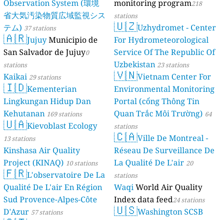
Observation System (環境
monitoring program
218
省大気汚染物質広域監視シス
stations
🇺🇿
テム)
Uzhydromet - Center
37 stations
🇦🇷
Jujuy
Municipio de
For Hydrometeorological
San Salvador de Jujuy
Service Of The Republic Of
0
Uzbekistan
stations
23 stations
🇻🇳
Kaikai
Vietnam Center For
29 stations
🇮🇩
Kementerian
Environmental Monitoring
Lingkungan Hidup Dan
Portal (cổng Thông Tin
Kehutanan
Quan Trắc Môi Trường)
169 stations
64
🇺🇦
Kievoblast Ecology
stations
🇨🇦
Ville De Montreal -
13 stations
Kinshasa Air Quality
Réseau De Surveillance De
Project (KINAQ)
La Qualité De L'air
10 stations
20
🇫🇷
L'observatoire De La
stations
Qualité De L'air En Région
Waqi
World Air Quality
Sud Provence-Alpes-Côte
Index data feed
24 stations
🇺🇸
D'Azur
Washington SCSB
57 stations