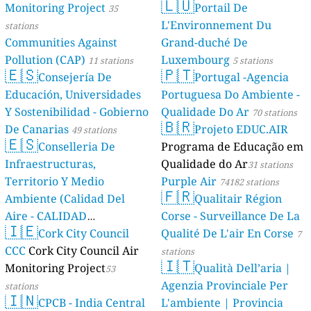
🇱🇺
Monitoring Project
Portail De
35
L'Environnement Du
stations
Communities Against
Grand-duché De
Pollution (CAP)
Luxembourg
11 stations
5 stations
🇪🇸
🇵🇹
Consejería De
Portugal -Agencia
Educación, Universidades
Portuguesa Do Ambiente -
Y Sostenibilidad - Gobierno
Qualidade Do Ar
70 stations
🇧🇷
De Canarias
Projeto EDUC.AIR
49 stations
🇪🇸
Conselleria De
Programa de Educação em
Infraestructuras,
Qualidade do Ar
31 stations
Territorio Y Medio
Purple Air
74182 stations
🇫🇷
Ambiente (Calidad Del
Qualitair Région
Aire - CALIDAD
Corse - Surveillance De La
🇮🇪
AMBIENTAL)
Cork City Council
Qualité De L'air En Corse
23 stations
7
CCC
Cork City Council Air
stations
🇮🇹
Monitoring Project
Qualità Dell’aria |
53
Agenzia Provinciale Per
stations
🇮🇳
CPCB - India Central
L'ambiente | Provincia