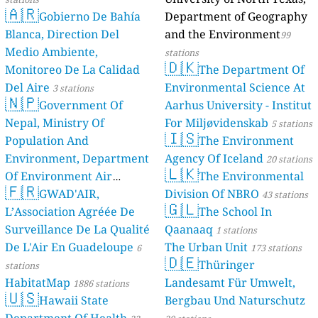
🇦🇷
Gobierno De Bahía
Department of Geography
Blanca, Direction Del
and the Environment
99
Medio Ambiente,
stations
🇩🇰
Monitoreo De La Calidad
The Department Of
Del Aire
Environmental Science At
3 stations
🇳🇵
Government Of
Aarhus University - Institut
Nepal, Ministry Of
For Miljøvidenskab
5 stations
🇮🇸
Population And
The Environment
Environment, Department
Agency Of Iceland
20 stations
🇱🇰
Of Environment Air
The Environmental
🇫🇷
Quality Monitoring
GWAD'AIR,
Division Of NBRO
30
43 stations
🇬🇱
L’Association Agréée De
The School In
stations
Surveillance De La Qualité
Qaanaaq
1 stations
De L'Air En Guadeloupe
The Urban Unit
6
173 stations
🇩🇪
Thüringer
stations
HabitatMap
Landesamt Für Umwelt,
1886 stations
🇺🇸
Hawaii State
Bergbau Und Naturschutz