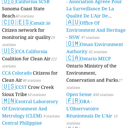
🇺🇸
California SCSB
- Association Agréée Pour
Sonoma Coast State
La Surveillance De La
Beach
Qualité De L'Air De
40 stations
🇨🇴
🇪🇸
🇦🇺
Canair.io
Mayotte
Office Of
4 stations
Citizen network for
Environment And Heritage
monitoring air quality
- NSW
29
97 stations
🇴🇲
Oman Environment
stations
🇺🇸
CCA California
Authority
62 stations
🇨🇦
Coalition for Clean Air
Ontario MECP
222
Ontario Ministry of the
stations
CCA Colorado
Citizens for
Environment,
Clean Air
Conservation and Parks
40 stations
27
🇺🇸
CCST
Crow Creek
stations
Sioux Tribe
Open Sense
10 stations
850 stations
🇲🇳
🇫🇷
Central Laboratory
ORA -
Of Environment And
L'Observatoire
Metrology (CLEM)
Réunionnais De L’Air
9 stations
15
Central Philippine
stations