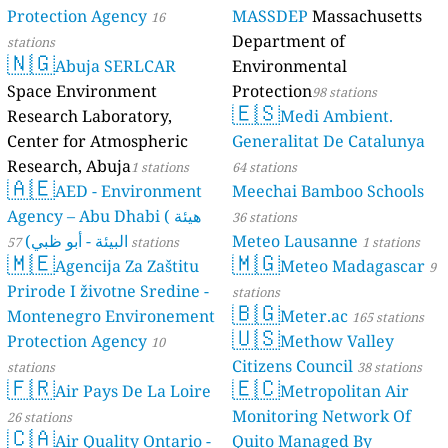
Protection Agency
MASSDEP
Massachusetts
16
Department of
stations
🇳🇬
Abuja SERLCAR
Environmental
Space Environment
Protection
98 stations
🇪🇸
Research Laboratory,
Medi Ambient.
Center for Atmospheric
Generalitat De Catalunya
Research, Abuja
1 stations
64 stations
🇦🇪
AED - Environment
Meechai Bamboo Schools
Agency – Abu Dhabi ( هيئة
36 stations
البيئة - أبو ظبي)
Meteo Lausanne
57 stations
1 stations
🇲🇪
🇲🇬
Agencija Za Zaštitu
Meteo Madagascar
9
Prirode I životne Sredine -
stations
🇧🇬
Montenegro Environement
Meter.ac
165 stations
🇺🇸
Protection Agency
Methow Valley
10
Citizens Council
stations
38 stations
🇫🇷
🇪🇨
Air Pays De La Loire
Metropolitan Air
Monitoring Network Of
26 stations
🇨🇦
Air Quality Ontario -
Quito Managed By