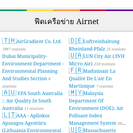
ฟีดเครือข่าย Airnet
🇹🇭
🇩🇪
AirGradient Co. Ltd.
Luftreinhaltung
Rheinland-Pfalz
3987 stations
25 stations
🇺🇦
Dubai Municipality-
LUN City Air (ЛУН
Environment Department -
Місто Air)
210 stations
🇫🇷
Environmental Planning
Madininair La
And Studies Section
Qualité De L’air En
8
Martinique
stations
7 stations
🇦🇺
🇲🇾
EPA South Australia
Malaysia
:: Air Quality In South
Department Of
Australia
Environment (DOE); Air
11 stations
🇱🇹
AAA - Aplinkos
Polluant Index
Apsaugos Agentūra
Management System
66
🇺🇸
(Lithuania Environmental
Massachusetts
stations