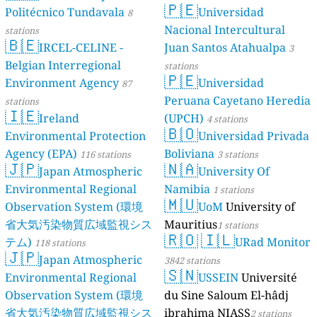
🇵🇪
Politécnico Tundavala
Universidad
8
Nacional Intercultural
stations
🇧🇪
IRCEL-CELINE -
Juan Santos Atahualpa
3
Belgian Interregional
stations
🇵🇪
Environment Agency
Universidad
87
Peruana Cayetano Heredia
stations
🇮🇪
Ireland
(UPCH)
4 stations
🇧🇴
Environmental Protection
Universidad Privada
Agency (EPA)
Boliviana
116 stations
3 stations
🇯🇵
🇳🇦
Japan Atmospheric
University Of
Environmental Regional
Namibia
1 stations
🇲🇺
Observation System (環境
UoM
University of
省大気汚染物質広域監視シス
Mauritius
1 stations
🇷🇴
🇮🇱
テム)
URad Monitor
118 stations
🇯🇵
Japan Atmospheric
3842 stations
🇸🇳
Environmental Regional
USSEIN
Université
Observation System (環境
du Sine Saloum El-hâdj
省大気汚染物質広域監視シス
ibrahima NIASS
2 stations