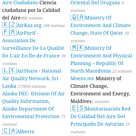
Aire Ciudadano
Ciencia
Oriental Del Uruguay
6
ciudadana por la Calidad
stations
🇶🇦
del Aire
Ministry Of
806 stations
🇰🇿
AirKaz.org
Environment And Climate
249 stations
🇫🇷
AirParif -
Change, State Of Qatar
16
Association De
stations
🇲🇰
Surveillance De La Qualité
Ministry Of
De L'air En Île-de-France
Environment And Physical
39
Planning – Republic Of
stations
🇱🇰
AirShare - National
North Macedonia
22 stations
Air Quality Network, Sri
Moenv.mv
Ministry of
Lanka
Climate Change,
573050 stations
Alaska DEC- Division Of Air
Environment and Energy,
Quality Information,
Maldives
1 stations
🇪🇸
Alaska Department Of
Monitorización Red
Enviromental Protection
De Calidad Del Aire Del
73
Principado De Asturias
stations
23
🇨🇦
Alberta
stations