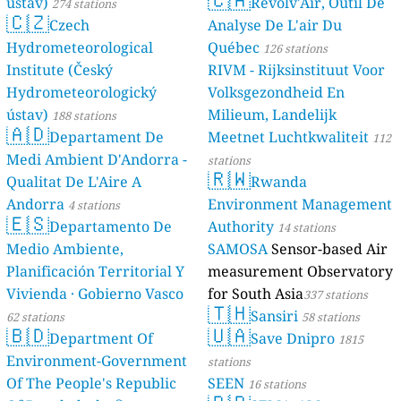
ústav)
Revolv'Air, Outil De
274 stations
🇨🇿
Czech
Analyse De L'air Du
Hydrometeorological
Québec
126 stations
Institute (Český
RIVM - Rijksinstituut Voor
Hydrometeorologický
Volksgezondheid En
ústav)
Milieum, Landelijk
188 stations
🇦🇩
Departament De
Meetnet Luchtkwaliteit
112
Medi Ambient D'Andorra -
stations
🇷🇼
Qualitat De L'Aire A
Rwanda
Andorra
Environment Management
4 stations
🇪🇸
Departamento De
Authority
14 stations
Medio Ambiente,
SAMOSA
Sensor-based Air
Planificación Territorial Y
measurement Observatory
Vivienda · Gobierno Vasco
for South Asia
337 stations
🇹🇭
Sansiri
62 stations
58 stations
🇧🇩
🇺🇦
Department Of
Save Dnipro
1815
Environment-Government
stations
Of The People's Republic
SEEN
16 stations