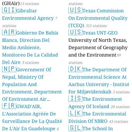
(GHAir)
13 stations
stations
🇬🇮
🇺🇸
Gibraltar
Texas Commission
Environmental Agency
On Environmental Quality
7
(TCEQ)
stations
311 stations
🇦🇷
🇺🇸
Gobierno De Bahía
Texas UNT-GEO
Blanca, Direction Del
University of North Texas,
Medio Ambiente,
Department of Geography
Monitoreo De La Calidad
and the Environment
99
Del Aire
3 stations
stations
🇳🇵
🇩🇰
Government Of
The Department Of
Nepal, Ministry Of
Environmental Science At
Population And
Aarhus University - Institut
Environment, Department
For Miljøvidenskab
5 stations
🇮🇸
Of Environment Air
The Environment
🇫🇷
Quality Monitoring
GWAD'AIR,
Agency Of Iceland
30
20 stations
🇱🇰
L’Association Agréée De
The Environmental
stations
Surveillance De La Qualité
Division Of NBRO
43 stations
🇬🇱
De L'Air En Guadeloupe
The School In
6