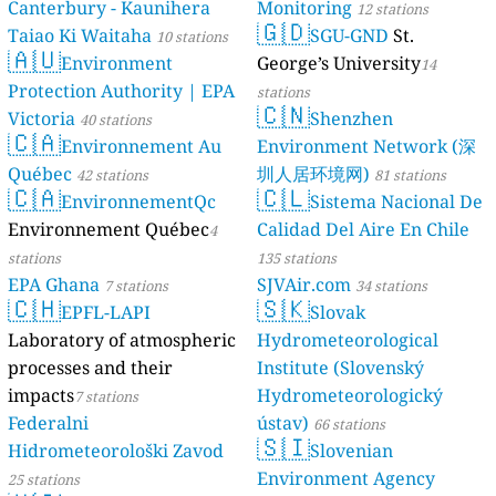
Canterbury - Kaunihera
Monitoring
12 stations
🇬🇩
Taiao Ki Waitaha
SGU-GND
St.
10 stations
🇦🇺
Environment
George’s University
14
Protection Authority | EPA
stations
🇨🇳
Victoria
Shenzhen
40 stations
🇨🇦
Environnement Au
Environment Network (深
Québec
圳人居环境网)
42 stations
81 stations
🇨🇦
🇨🇱
EnvironnementQc
Sistema Nacional De
Environnement Québec
Calidad Del Aire En Chile
4
stations
135 stations
EPA Ghana
SJVAir.com
7 stations
34 stations
🇨🇭
🇸🇰
EPFL-LAPI
Slovak
Laboratory of atmospheric
Hydrometeorological
processes and their
Institute (Slovenský
impacts
Hydrometeorologický
7 stations
Federalni
ústav)
66 stations
🇸🇮
Hidrometeorološki Zavod
Slovenian
Environment Agency
25 stations