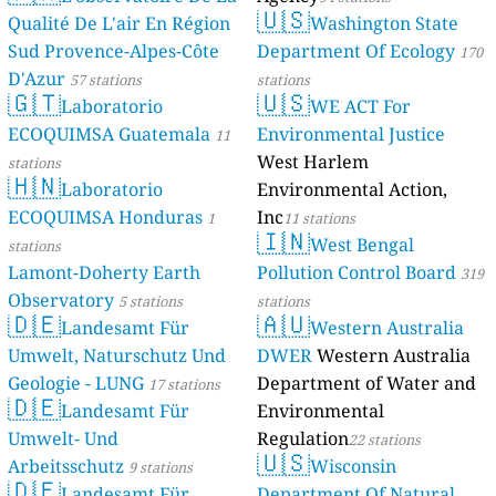
🇺🇸
Qualité De L'air En Région
Washington State
Sud Provence-Alpes-Côte
Department Of Ecology
170
D'Azur
57 stations
stations
🇬🇹
🇺🇸
Laboratorio
WE ACT For
ECOQUIMSA Guatemala
Environmental Justice
11
West Harlem
stations
🇭🇳
Laboratorio
Environmental Action,
ECOQUIMSA Honduras
Inc
1
11 stations
🇮🇳
West Bengal
stations
Lamont-Doherty Earth
Pollution Control Board
319
Observatory
5 stations
stations
🇩🇪
🇦🇺
Landesamt Für
Western Australia
Umwelt, Naturschutz Und
DWER
Western Australia
Geologie - LUNG
Department of Water and
17 stations
🇩🇪
Landesamt Für
Environmental
Umwelt- Und
Regulation
22 stations
🇺🇸
Arbeitsschutz
Wisconsin
9 stations
🇩🇪
Landesamt Für
Department Of Natural