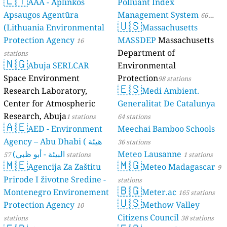
🇱🇹
AAA - Aplinkos
Polluant Index
Apsaugos Agentūra
Management System
66
🇺🇸
(Lithuania Environmental
Massachusetts
stations
Protection Agency
MASSDEP
Massachusetts
16
Department of
stations
🇳🇬
Abuja SERLCAR
Environmental
Space Environment
Protection
98 stations
🇪🇸
Research Laboratory,
Medi Ambient.
Center for Atmospheric
Generalitat De Catalunya
Research, Abuja
1 stations
64 stations
🇦🇪
AED - Environment
Meechai Bamboo Schools
Agency – Abu Dhabi ( هيئة
36 stations
البيئة - أبو ظبي)
Meteo Lausanne
57 stations
1 stations
🇲🇪
🇲🇬
Agencija Za Zaštitu
Meteo Madagascar
9
Prirode I životne Sredine -
stations
🇧🇬
Montenegro Environement
Meter.ac
165 stations
🇺🇸
Protection Agency
Methow Valley
10
Citizens Council
stations
38 stations