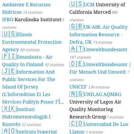
🇺🇸
Ambiente E Recursos
UCM
University of
Hídricos
California Merced
14 stations
388
IFRO
Karolinska Institutet
3
stations
🇬🇧
UK-AIR, Air Quality
stations
🇺🇸
Illinois
Information Resource -
Environmental Protection
Defra, UK
74 stations
🇦🇹
Agency
Umweltbundesamt
89 stations
🇫🇮
Ilmanlaatu - Air
187 stations
🇩🇪
Quality In Finland
Umweltbundesamt |
92 stations
🇯🇪
Information And
Für Mensch Und Umwelt
7
Public Services For The
stations
Island Of Jersey
UNICEF
136 stations
🇳🇬
(L'înformâtion Et Les
UNILAG AQMRG
Sèrvices Publyis Pouor I'Île
University of Lagos Air
🇽🇰
Dé Jèrri)
Instituti
Quality Monitoring
2 stations
Hidrometeorologjik I
Research Group
7 stations
🇨🇴
Kosovës
Universidad De Los
12 stations
🇦🇴
Instituto Superior
Llanos
1 stations