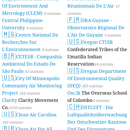
Of Environment And
Réunionnais De L’Air
15
Metrology (CLEM)
9 stations
stations
🇫🇷
Central Philippine
ORA Guyane -
University
Observatoire Régional De
4 stations
🇲🇬
Centre National De
L'Air De Guyane
5 stations
🇺🇸
Recherches Sur
Oregon CTUIR
L'Environnement
Confederated Tribes of the
8 stations
🇧🇷
CETESB - Companhia
Umatilla Indian
Ambiental Do Estado De
Reservation
44 stations
🇺🇸
São Paulo
Oregon Department
63 stations
🇺🇸
City Of Minneapolis
Of Environmental Quality
Community Air Monitoring
(DEQ)
205 stations
Project
Osc.lk
The Overseas School
164 stations
Clarity
Clarity Movement
of Colombo
4 stations
🇨🇭
Co.
OSTLUFT - Die
3118 stations
🇺🇸
Clean Air Carolina
Luftqualitätsüberwachung
Der Ostschweizer Kantone
102 stations
🇧🇷
Clean Air For All
Und Des Fürstentums