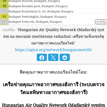
38
Budapest Honvéd, Budapest, Hungary
38
Budapest Korakás park, Budapest, Hungary
--
Budapest Kosztolányi D. tér, Budapest, Hungary
41
Budapest Pesthidegkút, Budapest, Hungary
--
Budapest Széna tér, Budapest, Hungary
16 ชั่วโมง
34
Budapest Teleki tér, Budapest, Hungary
แบ่งปัน: “
Hungarian Air Quality Network (Maďarský syst
31
Debrecen Hajnal u., Debrecen, Hungary
ém na meranie znečistenia vzduchu): เครือข่ายเซ็นเซอร์คุ
59
Debrecen Kalotaszeg tér, Debrecen, Hungary
ณภาพอากาศแบบเรียลไทม์
”
26
Dorog, Dorog, Hungary
57
Dunaújváros, Dunaújváros, Hungary
https://aqicn.org/network/hungaromet/th/
29
Eger 2 Malomárok u., Eger, Hungary
1
Esztergom, Esztergom, Hungary
42
Farkasfa, Farkasfa, Hungary
30
Gyor 1 Szent István, Gyor, Hungary
ฟีดคุณภาพอากาศแบบเรียลไทม์โดย:
23
Gyor 2 Ifjúság, Gyor, Hungary
61
Hernádszurdok, Hernádszurdok, Hungary
เครือข่ายคุณภาพอากาศของฮังการี (ระบบตรวจ
44
Hortobágy, Kunmadaras, Hungary
50
K-Puszta, K-puszta, Hungary
วัดมลพิษทางอากาศของฮังการี)
46
Kazincbarcika, Kazincbarcika, Hungary
65
Kecskemét, Kecskemét, Hungary
Hungarian Air Quality Network (Maďarský systém
42
Miskolc Alföldi, Miskolc, Hungary