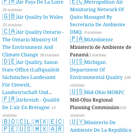
🇫🇷
🇪🇨
Air Pays De La Loire
Metropolitan Air
Monitoring Network Of
26 stations
🇬🇧
Air Quality In Wales
Quito Managed By
Secretaria De Ambiente
33 stations
🇨🇦
Air Quality Ontario -
DMQ.
9 stations
🇵🇦
The Ontario Ministry Of
MiAmbiente
The Environment And
Ministerio de Ambiente de
Climate Change
Panamá
38 stations
5 stations
🇩🇪
🇺🇸
Air Quality, Saxon
Michigan
State Office (Luftqualität
Department Of
Sächsisches Landesamt
Environmental Quality
109
Für Umwelt,
stations
🇺🇸
Landwirtschaft Und
Mid-Ohio MORPC
🇫🇷
Geologie)
Airbreizh - Qualité
Mid-Ohio Regional
50 stations
De L'air En Bretagne
Planning Commission
13
150
stations
stations
🇧🇴
🇨🇱
🇲🇽
🇪🇨
🇺🇾
Ministerio De
🇵🇪
🇺🇸
🇲🇽
🇦🇷
Ambiente De La República