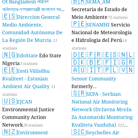
🇧🇷
Of Bangladesh পরিবেশ
SEMA_AM
অধিদপ্তর-গণপ্রজাতন্ত্রী বাংলাদেশ সরকার
Secretaria de Estado de
🇪🇸
Direccion General
Meio Ambiente
17 stations
75 stations
🇵🇪
Medio Ambiente,
SENAMHI
Servicio
Comunidad Autónoma De
Nacional de Meteorología
La Región De Murcia
e Hidrología del Perú
11
14
stations
stations
🇳🇬
🇩🇪
🇫🇷
🇪🇸
🇳🇱
EdoState
Edo State
🇩🇰
🇧🇪
🇫🇮
🇬🇷
Nigeria
3 stations
🇪🇪
🇦🇺
🇮🇹
🇵🇱
🇻🇳
Eesti Välisõhu
Kvaliteet - Estonian
Sensor Community
Ambient Air Quality
formerly
11
🇸🇷
luftdaten.info
SEPA - Serbian
stations
35810 stations
🇺🇸
EJCAN
National Air Monitoring
Environmental Justice
Network (Državna Mreža
Community Action
Za Automatski Monitoring
Network
Kvaliteta Vazduha)
28 stations
121
🇳🇿
🇸🇨
Environment
Seychelles Air
stations