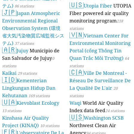
🇺🇸
テム)
Utopia Fiber
UTOPIA
86 stations
🇯🇵
Japan Atmospheric
Fiber powered air quality
Environmental Regional
monitoring program
218
Observation System (環境
stations
🇻🇳
省大気汚染物質広域監視シス
Vietnam Center For
テム)
Environmental Monitoring
37 stations
🇦🇷
Jujuy
Municipio de
Portal (cổng Thông Tin
San Salvador de Jujuy
Quan Trắc Môi Trường)
0
64
stations
stations
🇨🇦
Kaikai
Ville De Montreal -
29 stations
🇮🇩
Kementerian
Réseau De Surveillance De
Lingkungan Hidup Dan
La Qualité De L'air
20
Kehutanan
169 stations
stations
🇺🇦
Kievoblast Ecology
Waqi
World Air Quality
Index data feed
13 stations
24 stations
🇺🇸
Kinshasa Air Quality
Washington SCSB
Project (KINAQ)
Northwest Clean Air
10 stations
🇫🇷
L'observatoire De La
Agency
94 stations