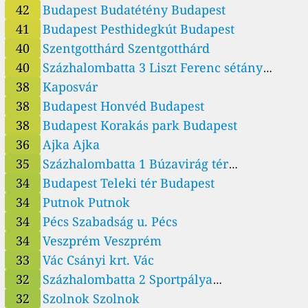
42
Budapest Budatétény Budapest
41
Budapest Pesthidegkút Budapest
40
Szentgotthárd Szentgotthárd
40
Százhalombatta 3 Liszt Ferenc sétány
Százhalombatta
38
Kaposvár
38
Budapest Honvéd Budapest
38
Budapest Korakás park Budapest
36
Ajka Ajka
35
Százhalombatta 1 Búzavirág tér
Százhalombatta
34
Budapest Teleki tér Budapest
34
Putnok Putnok
34
Pécs Szabadság u. Pécs
34
Veszprém Veszprém
33
Vác Csányi krt. Vác
32
Százhalombatta 2 Sportpálya
Százhalombatta
32
Szolnok Szolnok