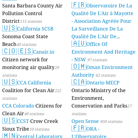
🇫🇷
Santa Barbara County Air
Observatoire De La
Pollution Control
Qualité De L'Air à Mayotte
District
- Association Agréée Pour
115 stations
🇺🇸
California SCSB
La Surveillance De La
Sonoma Coast State
Qualité De L'Air De
🇦🇺
Beach
Mayotte
Office Of
40 stations
4 stations
🇨🇴
🇪🇸
Canair.io
Environment And Heritage
Citizen network for
- NSW
97 stations
🇴🇲
monitoring air quality
Oman Environment
29
Authority
stations
62 stations
🇺🇸
🇨🇦
CCA California
Ontario MECP
Coalition for Clean Air
Ontario Ministry of the
222
Environment,
stations
CCA Colorado
Citizens for
Conservation and Parks
27
Clean Air
40 stations
stations
🇺🇸
CCST
Crow Creek
Open Sense
850 stations
🇫🇷
Sioux Tribe
ORA -
10 stations
🇲🇳
Central Laboratory
L'Observatoire