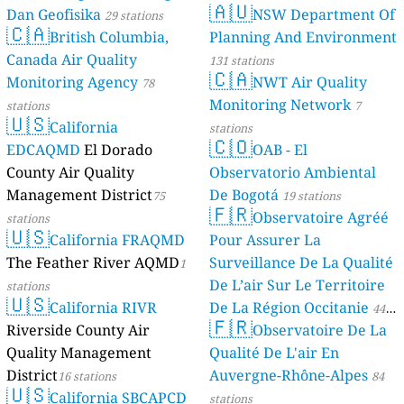
🇦🇺
Dan Geofisika
NSW Department Of
29 stations
🇨🇦
British Columbia,
Planning And Environment
Canada Air Quality
131 stations
🇨🇦
Monitoring Agency
NWT Air Quality
78
Monitoring Network
stations
7
🇺🇸
California
stations
🇨🇴
EDCAQMD
El Dorado
OAB - El
County Air Quality
Observatorio Ambiental
Management District
De Bogotá
75
19 stations
🇫🇷
Observatoire Agréé
stations
🇺🇸
California FRAQMD
Pour Assurer La
The Feather River AQMD
Surveillance De La Qualité
1
De L’air Sur Le Territoire
stations
🇺🇸
California RIVR
De La Région Occitanie
44
🇫🇷
Riverside County Air
Observatoire De La
stations
Quality Management
Qualité De L'air En
District
Auvergne-Rhône-Alpes
16 stations
84
🇺🇸
California SBCAPCD
stations