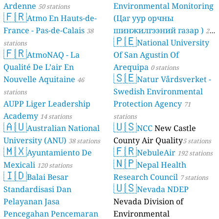
Ardenne
Environmental Monitoring
50 stations
🇫🇷
Atmo En Hauts-de-
(Цаг уур орчны
France - Pas-de-Calais
шинжилгээний газар )
38
21
🇵🇪
National University
stations
stations
🇫🇷
AtmoNAQ - La
Of San Agustin Of
Qualité De L’air En
Arequipa
0 stations
🇸🇪
Nouvelle Aquitaine
Natur Vårdsverket -
46
Swedish Environmental
stations
AUPP Liger Leadership
Protection Agency
71
Academy
14 stations
stations
🇦🇺
🇺🇸
Australian National
NCC
New Castle
University (ANU)
County Air Quality
38 stations
5 stations
🇲🇽
🇫🇷
Ayuntamiento De
NebuleAir
192 stations
🇳🇵
Mexicali
Nepal Health
120 stations
🇮🇩
Balai Besar
Research Council
7 stations
🇺🇸
Standardisasi Dan
Nevada NDEP
Pelayanan Jasa
Nevada Division of
Pencegahan Pencemaran
Environmental