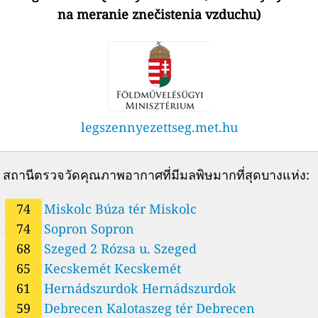
na meranie znečistenia vzduchu)
74
Miskolc Búza tér, Miskolc, Hungary
49
Miskolc Lavotta, Miskolc, Hungary
23
Mosonmagyaróvár, Mosonmagyaróvár, Hungary
53
Nyíregyháza, Nyíregyháza, Hungary
--
Nyírjes, Gyongyossolymos, Hungary
21 ชั่วโมง
44
Oszlár, Oszlár, Hungary
34
Putnok, Putnok, Hungary
43
Pécs Boszorkány u., Pécs, Hungary
legszennyezettseg.met.hu
26
Pécs Nevelési Központ, Pécs, Hungary
34
Pécs Szabadság u., Pécs, Hungary
46
Sajószentpéter, Sajószentpéter, Hungary
สถานีตรวจวัดคุณภาพอากาศที่มีมลพิษมากที่สุดบางแห่ง:
46
Salgótarján, Salgótarján, Hungary
27
Sarród, Sarród, Hungary
74
Miskolc Búza tér Miskolc
74
Sopron, Sopron, Hungary
74
Sopron Sopron
68
Szeged 2 Rózsa u., Szeged, Hungary
68
Szeged 2 Rózsa u. Szeged
40
Szentgotthárd, Szentgotthárd, Hungary
32
Szolnok, Szolnok, Hungary
65
Kecskemét Kecskemét
21
Szombathely, Szombathely, Hungary
61
Hernádszurdok Hernádszurdok
35
Százhalombatta 1 Búzavirág tér, Százhalombatta, Hungary
59
Debrecen Kalotaszeg tér Debrecen
32
Százhalombatta 2 Sportpálya, Százhalombatta, Hungary