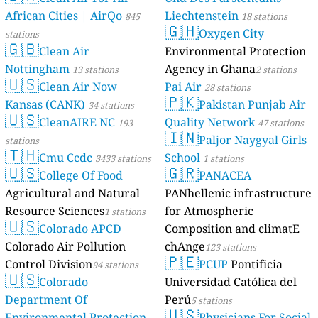
African Cities | AirQo
Liechtenstein
845
18 stations
🇬🇭
Oxygen City
stations
🇬🇧
Clean Air
Environmental Protection
Nottingham
Agency in Ghana
13 stations
2 stations
🇺🇸
Clean Air Now
Pai Air
28 stations
🇵🇰
Kansas (CANK)
Pakistan Punjab Air
34 stations
🇺🇸
CleanAIRE NC
Quality Network
193
47 stations
🇮🇳
Paljor Naygyal Girls
stations
🇹🇭
Cmu Ccdc
School
3433 stations
1 stations
🇺🇸
🇬🇷
College Of Food
PANACEA
Agricultural and Natural
PANhellenic infrastructure
Resource Sciences
for Atmospheric
1 stations
🇺🇸
Colorado APCD
Composition and climatE
Colorado Air Pollution
chAnge
123 stations
🇵🇪
Control Division
PCUP
Pontificia
94 stations
🇺🇸
Colorado
Universidad Católica del
Department Of
Perú
5 stations
🇺🇸
Environmental Protection
Physicians For Social