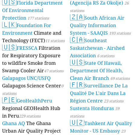
🇺🇸
Florida Department
(Agencija RS Za Okolje)
26
Of Environmental
stations
🇿🇦
Protection
South African Air
177 stations
🇱🇰
Foundation For
Quality Information
Environment
Climate and
System - SAAQIS
193 stations
🇨🇦
Technology (FECT)
Southeast
11 stations
🇺🇸
FRESSCA
Filtration
Saskatchewan - Airshed
for Respiratory Exposure
Association
6 stations
🇺🇸
to wildfire Smoke from
State Of Hawaii,
Swamp Cooler Air
Department Of Health,
47 stations
Galapagos UNC/USFQ
Clean Air Branch
69 stations
🇫🇷
Galapagos Science Center
Surveillance De La
0
Qualité De L'air Dans La
stations
🇵🇪
GeoHealthPeru
Région Centre
23 stations
Regional GEOHealth Hub
Sustenta Honduras
59
in Peru
229 stations
stations
🇺🇿
Ghana AQ
The Ghana
Tashkent Air Quality
Urban Air Quality Project
Monitor - US Embassy
23