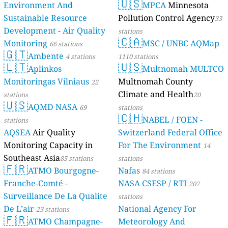
🇺🇸
Environment And
MPCA
Minnesota
Sustainable Resource
Pollution Control Agency
33
Development - Air Quality
stations
🇨🇦
Monitoring
MSC / UNBC AQMap
66 stations
🇬🇹
Ambente
4 stations
1110 stations
🇱🇹
🇺🇸
Aplinkos
Multnomah MULTCO
Monitoringas Vilniaus
Multnomah County
22
Climate and Health
stations
20
🇺🇸
AQMD NASA
69
stations
🇨🇭
NABEL / FOEN -
stations
AQSEA
Air Quality
Switzerland Federal Office
Monitoring Capacity in
For The Environment
14
Southeast Asia
85 stations
stations
🇫🇷
ATMO Bourgogne-
Nafas
84 stations
Franche-Comté -
NASA CSESP / RTI
207
Surveillance De La Qualite
stations
De L’air
National Agency For
23 stations
🇫🇷
ATMO Champagne-
Meteorology And