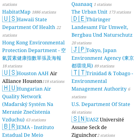
Qaanaaq
stations
1 stations
HabitatMap
The Urban Unit
1886 stations
173 stations
🇺🇸
🇩🇪
Hawaii State
Thüringer
Department Of Health
Landesamt Für Umwelt,
22
Bergbau Und Naturschutz
stations
Hong Kong Environmental
20 stations
🇯🇵
Protection Department - 空
Tokyo, Japan
氣質素健康指數單張及海報
Environment Agency (東京
都環境局)
18 stations
89 stations
🇺🇸
🇹🇹
Houston AAH
Air
Trinidad & Tobago -
Alliance Houston
Environmental
118 stations
🇭🇺
Hungarian Air
Management Authority
6
Quality Network
stations
(Maďarský Systém Na
U.S. Department Of State
Meranie Znečistenia
66 stations
🇸🇳
Vzduchu)
UASZ
Université
63 stations
🇧🇷
IEMA - Instituto
Assane Seck de
Estadual De Meio
Ziguinchor
2 stations