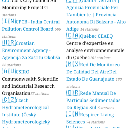
CCC
Cork City Council Air
Qualità Dell’aria |
Monitoring Project
Agenzia Provinciale Per
53
L'ambiente | Provincia
stations
🇮🇳
CPCB - India Central
Autonoma Di Bolzano - Alto
Pollution Control Board
Adige
586
14 stations
🇨🇦
Québec CEAEQ
stations
🇭🇷
Croatian
Centre d'expertise en
Environment Agency -
analyse environnementale
Agencija Za Zaštitu Okoliša
du Québec
101 stations
🇲🇽
Red De Monitoreo
66 stations
🇦🇺
CSIRO
De Calidad Del AireDel
Commonwealth Scientific
Estado De Guanajuato
180
and Industrial Research
stations
🇧🇷
Organisation
Rede Manual De
35 stations
🇨🇿
Czech
Partículas Sedimentadas
Hydrometeorological
Da Região Sul
6 stations
🇮🇳
Institute (Český
Respirer Living
Hydrometeorologický
Sciences
74 stations
🇨🇦