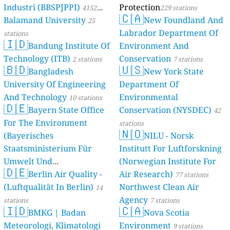
Industri (BBSPJPPI)
Protection
4152
229 stations
🇨🇦
Balamand University
New Foundland And
stations
25
Labrador Department Of
stations
🇮🇩
Bandung Institute Of
Environment And
Technology (ITB)
Conservation
2 stations
7 stations
🇧🇩
🇺🇸
Bangladesh
New York State
University Of Engineering
Department Of
And Technology
Environmental
10 stations
🇩🇪
Bayern State Office
Conservation (NYSDEC)
42
For The Environment
stations
🇳🇴
(Bayerisches
NILU - Norsk
Staatsministerium Für
Institutt For Luftforskning
Umwelt Und
(Norwegian Institute For
🇩🇪
Berlin Air Quality -
Verbraucherschutz) - LfU
Air Research)
77 stations
(Luftqualität In Berlin)
Northwest Clean Air
46 stations
14
Agency
stations
7 stations
🇮🇩
🇨🇦
BMKG | Badan
Nova Scotia
Meteorologi, Klimatologi
Environment
9 stations