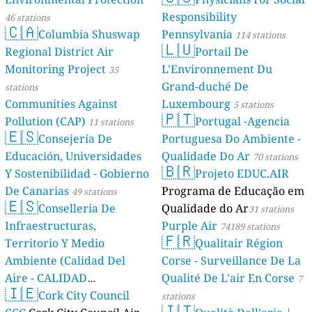
Responsibility
46 stations
🇨🇦
Columbia Shuswap
Pennsylvania
114 stations
🇱🇺
Regional District Air
Portail De
Monitoring Project
L'Environnement Du
35
Grand-duché De
stations
Communities Against
Luxembourg
5 stations
🇵🇹
Pollution (CAP)
Portugal -Agencia
11 stations
🇪🇸
Consejería De
Portuguesa Do Ambiente -
Educación, Universidades
Qualidade Do Ar
70 stations
🇧🇷
Y Sostenibilidad - Gobierno
Projeto EDUC.AIR
De Canarias
Programa de Educação em
49 stations
🇪🇸
Conselleria De
Qualidade do Ar
31 stations
Infraestructuras,
Purple Air
74189 stations
🇫🇷
Territorio Y Medio
Qualitair Région
Ambiente (Calidad Del
Corse - Surveillance De La
Aire - CALIDAD
Qualité De L'air En Corse
7
🇮🇪
AMBIENTAL)
Cork City Council
23 stations
stations
🇮🇹