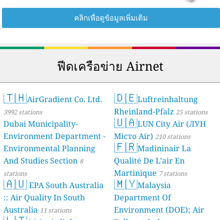
คลิกเพื่อดูข้อมูลเพิ่มเติม
ฟีดเครือข่าย Airnet
🇹🇭
🇩🇪
AirGradient Co. Ltd.
Luftreinhaltung
Rheinland-Pfalz
3992 stations
25 stations
🇺🇦
Dubai Municipality-
LUN City Air (ЛУН
Environment Department -
Місто Air)
210 stations
🇫🇷
Environmental Planning
Madininair La
And Studies Section
Qualité De L’air En
8
Martinique
stations
7 stations
🇦🇺
🇲🇾
EPA South Australia
Malaysia
:: Air Quality In South
Department Of
Australia
Environment (DOE); Air
11 stations